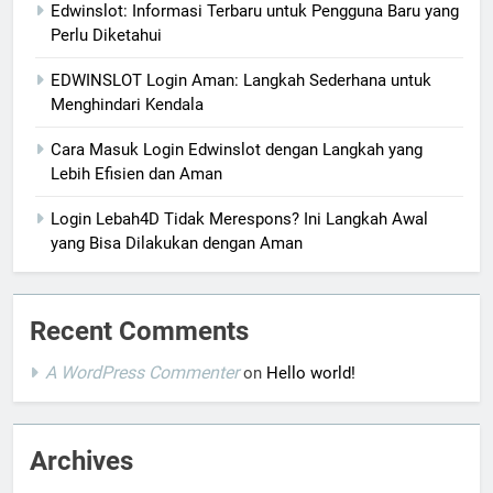
Edwinslot: Informasi Terbaru untuk Pengguna Baru yang
Perlu Diketahui
EDWINSLOT Login Aman: Langkah Sederhana untuk
Menghindari Kendala
Cara Masuk Login Edwinslot dengan Langkah yang
Lebih Efisien dan Aman
Login Lebah4D Tidak Merespons? Ini Langkah Awal
yang Bisa Dilakukan dengan Aman
Recent Comments
A WordPress Commenter
on
Hello world!
Archives