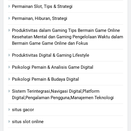
Permainan Slot, Tips & Strategi
Permainan, Hiburan, Strategi
Produktivitas dalam Gaming Tips Bermain Game Online
Kesehatan Mental dan Gaming Pengelolaan Waktu dalam
Bermain Game Game Online dan Fokus
Produktivitas Digital & Gaming Lifestyle
Psikologi Pemain & Analisis Game Digital
Psikologi Pemain & Budaya Digital
Sistem Terintegrasi,Navigasi Digital,Platform
Digital,Pengalaman Pengguna,Manajemen Teknologi
situs gacor
situs slot online