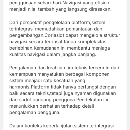
penggunaan sehari-hari.Navigasi yang efisien
menjadi nilai tambah yang langsung dirasakan.
Dari perspektif pengelolaan platform,sistem
terintegrasi memudahkan pemantauan dan
pengembangan.Corlaslot dapat mengelola struktur
navigasi secara terpusat tanpa kompleksitas
berlebihan.Kemudahan ini membantu menjaga
kualitas navigasi dalam jangka panjang.
Pengalaman dan keahlian tim teknis tercermin dari
kemampuan menyatukan berbagai komponen
sistem menjadi satu kesatuan yang
harmonis.Platform tidak hanya berfungsi dengan
baik secara teknis,tetapi juga nyaman digunakan
dari sudut pandang pengguna.Pendekatan ini
menunjukkan perhatian terhadap detail
pengalaman pengguna.
Dalam konteks keberlanjutan,sistem terintegrasi