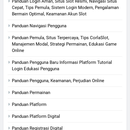
Panduan Login Aman, Situs Slot Resmi, Navigasi Situs
Cepat, Tips Pemula, Sistem Login Modern, Pengalaman
Bermain Optimal, Keamanan Akun Slot
Panduan Navigasi Pengguna
Panduan Pemula, Situs Terpercaya, Tips CorlaSlot,
Manajemen Modal, Strategi Permainan, Edukasi Game
Online
Panduan Pengguna Baru Informasi Platform Tutorial
Login Edukasi Pengguna
Panduan Pengguna, Keamanan, Perjudian Online
Panduan Permainan
Panduan Platform
Panduan Platform Digital
Panduan Registrasi Digital