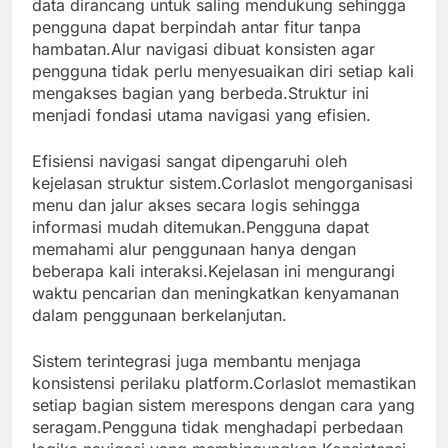
data dirancang untuk saling mendukung sehingga
pengguna dapat berpindah antar fitur tanpa
hambatan.Alur navigasi dibuat konsisten agar
pengguna tidak perlu menyesuaikan diri setiap kali
mengakses bagian yang berbeda.Struktur ini
menjadi fondasi utama navigasi yang efisien.
Efisiensi navigasi sangat dipengaruhi oleh
kejelasan struktur sistem.Corlaslot mengorganisasi
menu dan jalur akses secara logis sehingga
informasi mudah ditemukan.Pengguna dapat
memahami alur penggunaan hanya dengan
beberapa kali interaksi.Kejelasan ini mengurangi
waktu pencarian dan meningkatkan kenyamanan
dalam penggunaan berkelanjutan.
Sistem terintegrasi juga membantu menjaga
konsistensi perilaku platform.Corlaslot memastikan
setiap bagian sistem merespons dengan cara yang
seragam.Pengguna tidak menghadapi perbedaan