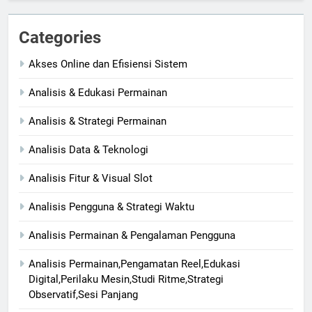
Categories
Akses Online dan Efisiensi Sistem
Analisis & Edukasi Permainan
Analisis & Strategi Permainan
Analisis Data & Teknologi
Analisis Fitur & Visual Slot
Analisis Pengguna & Strategi Waktu
Analisis Permainan & Pengalaman Pengguna
Analisis Permainan,Pengamatan Reel,Edukasi
Digital,Perilaku Mesin,Studi Ritme,Strategi
Observatif,Sesi Panjang