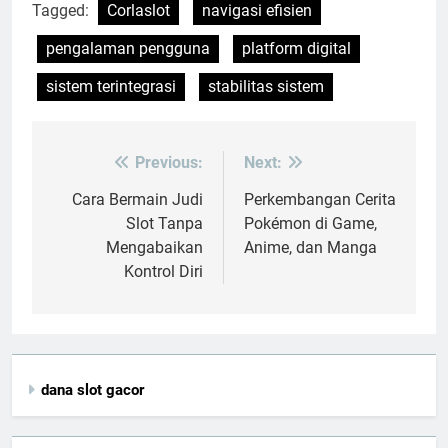
Tagged:
Corlaslot
navigasi efisien
pengalaman pengguna
platform digital
sistem terintegrasi
stabilitas sistem
Previous:
Next:
Post
navigation
Cara Bermain Judi
Perkembangan Cerita
Slot Tanpa
Pokémon di Game,
Mengabaikan
Anime, dan Manga
Kontrol Diri
dana slot gacor