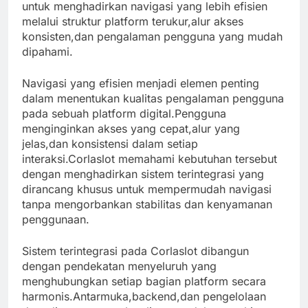
untuk menghadirkan navigasi yang lebih efisien
melalui struktur platform terukur,alur akses
konsisten,dan pengalaman pengguna yang mudah
dipahami.
Navigasi yang efisien menjadi elemen penting
dalam menentukan kualitas pengalaman pengguna
pada sebuah platform digital.Pengguna
menginginkan akses yang cepat,alur yang
jelas,dan konsistensi dalam setiap
interaksi.Corlaslot memahami kebutuhan tersebut
dengan menghadirkan sistem terintegrasi yang
dirancang khusus untuk mempermudah navigasi
tanpa mengorbankan stabilitas dan kenyamanan
penggunaan.
Sistem terintegrasi pada Corlaslot dibangun
dengan pendekatan menyeluruh yang
menghubungkan setiap bagian platform secara
harmonis.Antarmuka,backend,dan pengelolaan