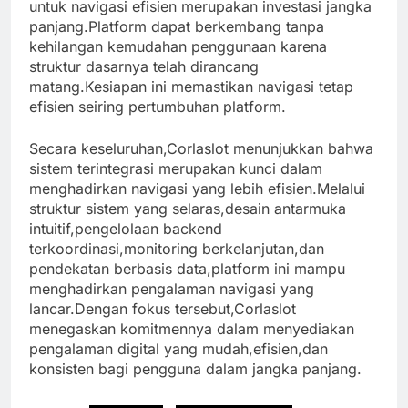
untuk navigasi efisien merupakan investasi jangka
panjang.Platform dapat berkembang tanpa
kehilangan kemudahan penggunaan karena
struktur dasarnya telah dirancang
matang.Kesiapan ini memastikan navigasi tetap
efisien seiring pertumbuhan platform.
Secara keseluruhan,Corlaslot menunjukkan bahwa
sistem terintegrasi merupakan kunci dalam
menghadirkan navigasi yang lebih efisien.Melalui
struktur sistem yang selaras,desain antarmuka
intuitif,pengelolaan backend
terkoordinasi,monitoring berkelanjutan,dan
pendekatan berbasis data,platform ini mampu
menghadirkan pengalaman navigasi yang
lancar.Dengan fokus tersebut,Corlaslot
menegaskan komitmennya dalam menyediakan
pengalaman digital yang mudah,efisien,dan
konsisten bagi pengguna dalam jangka panjang.