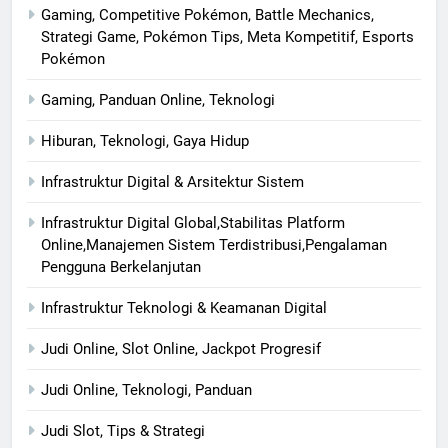
Gaming, Competitive Pokémon, Battle Mechanics,
Strategi Game, Pokémon Tips, Meta Kompetitif, Esports
Pokémon
Gaming, Panduan Online, Teknologi
Hiburan, Teknologi, Gaya Hidup
Infrastruktur Digital & Arsitektur Sistem
Infrastruktur Digital Global,Stabilitas Platform
Online,Manajemen Sistem Terdistribusi,Pengalaman
Pengguna Berkelanjutan
Infrastruktur Teknologi & Keamanan Digital
Judi Online, Slot Online, Jackpot Progresif
Judi Online, Teknologi, Panduan
Judi Slot, Tips & Strategi