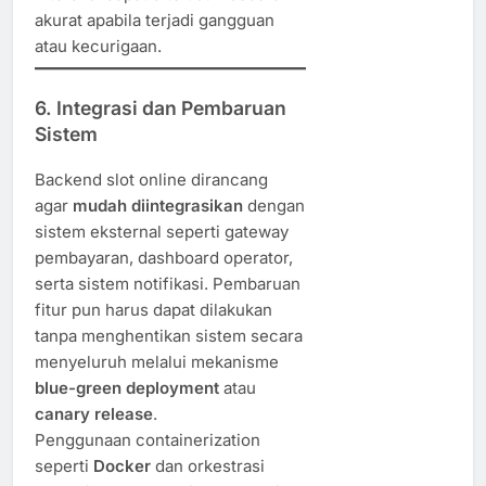
akurat apabila terjadi gangguan
atau kecurigaan.
6. Integrasi dan Pembaruan
Sistem
Backend slot online dirancang
agar
mudah diintegrasikan
dengan
sistem eksternal seperti gateway
pembayaran, dashboard operator,
serta sistem notifikasi. Pembaruan
fitur pun harus dapat dilakukan
tanpa menghentikan sistem secara
menyeluruh melalui mekanisme
blue-green deployment
atau
canary release
.
Penggunaan containerization
seperti
Docker
dan orkestrasi