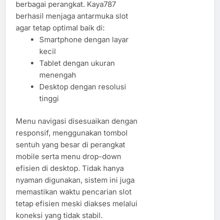
berbagai perangkat. Kaya787
berhasil menjaga antarmuka slot
agar tetap optimal baik di:
Smartphone dengan layar
kecil
Tablet dengan ukuran
menengah
Desktop dengan resolusi
tinggi
Menu navigasi disesuaikan dengan
responsif, menggunakan tombol
sentuh yang besar di perangkat
mobile serta menu drop-down
efisien di desktop. Tidak hanya
nyaman digunakan, sistem ini juga
memastikan waktu pencarian slot
tetap efisien meski diakses melalui
koneksi yang tidak stabil.