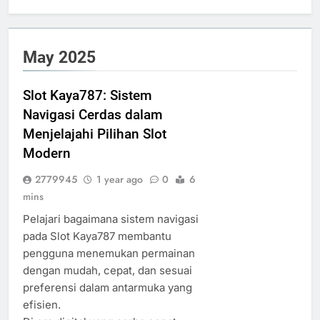
May 2025
Slot Kaya787: Sistem
Navigasi Cerdas dalam
Menjelajahi Pilihan Slot
Modern
2779945
1 year ago
0
6
mins
Pelajari bagaimana sistem navigasi
pada Slot Kaya787 membantu
pengguna menemukan permainan
dengan mudah, cepat, dan sesuai
preferensi dalam antarmuka yang
efisien.