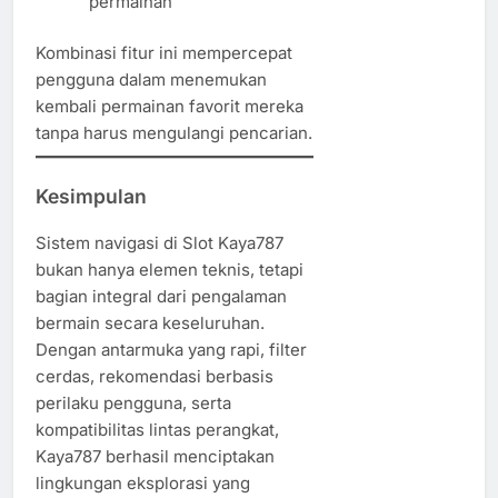
permainan
Kombinasi fitur ini mempercepat
pengguna dalam menemukan
kembali permainan favorit mereka
tanpa harus mengulangi pencarian.
Kesimpulan
Sistem navigasi di Slot Kaya787
bukan hanya elemen teknis, tetapi
bagian integral dari pengalaman
bermain secara keseluruhan.
Dengan antarmuka yang rapi, filter
cerdas, rekomendasi berbasis
perilaku pengguna, serta
kompatibilitas lintas perangkat,
Kaya787 berhasil menciptakan
lingkungan eksplorasi yang