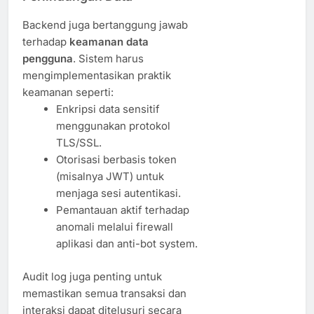
Backend juga bertanggung jawab
terhadap
keamanan data
pengguna
. Sistem harus
mengimplementasikan praktik
keamanan seperti:
Enkripsi data sensitif
menggunakan protokol
TLS/SSL.
Otorisasi berbasis token
(misalnya JWT) untuk
menjaga sesi autentikasi.
Pemantauan aktif terhadap
anomali melalui firewall
aplikasi dan anti-bot system.
Audit log juga penting untuk
memastikan semua transaksi dan
interaksi dapat ditelusuri secara