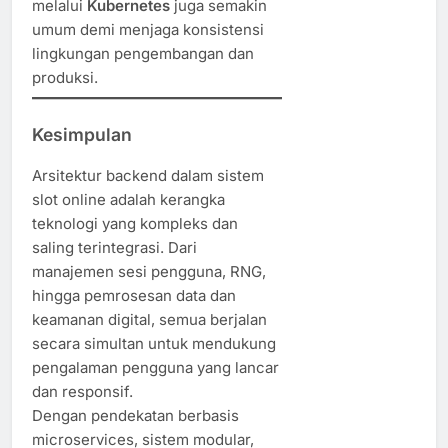
melalui
Kubernetes
juga semakin
umum demi menjaga konsistensi
lingkungan pengembangan dan
produksi.
Kesimpulan
Arsitektur backend dalam sistem
slot online adalah kerangka
teknologi yang kompleks dan
saling terintegrasi. Dari
manajemen sesi pengguna, RNG,
hingga pemrosesan data dan
keamanan digital, semua berjalan
secara simultan untuk mendukung
pengalaman pengguna yang lancar
dan responsif.
Dengan pendekatan berbasis
microservices, sistem modular,