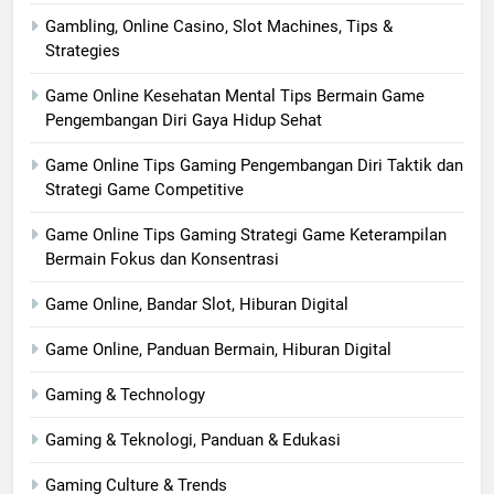
Gambling, Online Casino, Slot Machines, Tips &
Strategies
Game Online Kesehatan Mental Tips Bermain Game
Pengembangan Diri Gaya Hidup Sehat
Game Online Tips Gaming Pengembangan Diri Taktik dan
Strategi Game Competitive
Game Online Tips Gaming Strategi Game Keterampilan
Bermain Fokus dan Konsentrasi
Game Online, Bandar Slot, Hiburan Digital
Game Online, Panduan Bermain, Hiburan Digital
Gaming & Technology
Gaming & Teknologi, Panduan & Edukasi
Gaming Culture & Trends