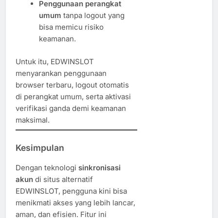
Penggunaan perangkat
umum
tanpa logout yang
bisa memicu risiko
keamanan.
Untuk itu, EDWINSLOT
menyarankan penggunaan
browser terbaru, logout otomatis
di perangkat umum, serta aktivasi
verifikasi ganda demi keamanan
maksimal.
Kesimpulan
Dengan teknologi
sinkronisasi
akun
di situs alternatif
EDWINSLOT, pengguna kini bisa
menikmati akses yang lebih lancar,
aman, dan efisien. Fitur ini