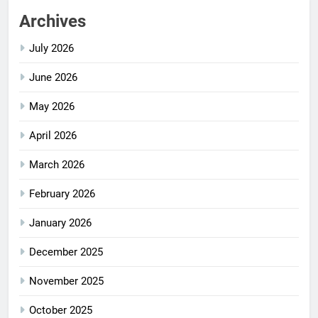
Archives
July 2026
June 2026
May 2026
April 2026
March 2026
February 2026
January 2026
December 2025
November 2025
October 2025