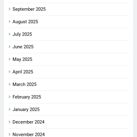
September 2025
August 2025
July 2025
June 2025
May 2025
April 2025
March 2025
February 2025
January 2025
December 2024
November 2024