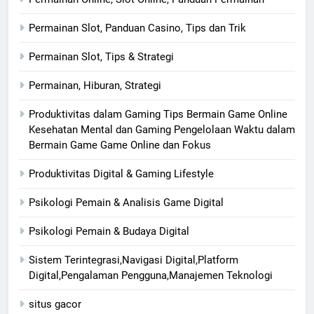
Permainan Slot, Panduan Casino, Tips dan Trik
Permainan Slot, Tips & Strategi
Permainan, Hiburan, Strategi
Produktivitas dalam Gaming Tips Bermain Game Online
Kesehatan Mental dan Gaming Pengelolaan Waktu dalam
Bermain Game Game Online dan Fokus
Produktivitas Digital & Gaming Lifestyle
Psikologi Pemain & Analisis Game Digital
Psikologi Pemain & Budaya Digital
Sistem Terintegrasi,Navigasi Digital,Platform
Digital,Pengalaman Pengguna,Manajemen Teknologi
situs gacor