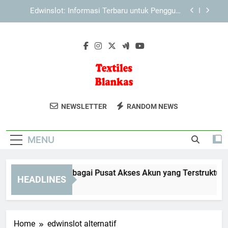
Skip
EDWINSLOT Login Aman: Langkah Sederhana
to
untuk Menghindari Kendala
content
Cara Masuk Login Edwinslot dengan Langkah
yang Lebih Efisien dan Aman
TIARA4D Login sebagai Pusat Akses Akun yang
Terstruktur
Edwinslot: Informasi Terbaru untuk Pengguna
Baru yang Perlu Diketahui
Textiles
Dapatkan Bahan Tekstil Berkualitas
EDWINSLOT Login Aman: Langkah Sederhana
NEWSLETTER
RANDOM NEWS
untuk Menghindari Kendala
Blankas
Tinggi Dari Textiles Blankas. Solusi
Cara Masuk Login Edwinslot dengan Langkah
Untuk Industri Fashion Dan Rumah
yang Lebih Efisien dan Aman
MENU
Tangga.
ARA4D Login sebagai Pusat Akses Akun yang Terstruktur
HEADLINES
Weeks Ago
Home
edwinslot alternatif