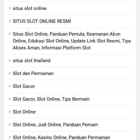
situs slot online
SITUS SLOT ONLINE RESMI
Situs Slot Online, Panduan Pemula, Keamanan Akun
Online, Edukasi Slot Online, Update Link Slot Resmi, Tips
Akses Aman, Informasi Platform Slot
situs slot thailand
Slot dan Permainan
Slot Gacor
Slot Gacor, Slot Online, Tips Bermain
Slot Online
Slot Online, Judi Online, Panduan Pemain
Slot Online, Kasino Online, Panduan Permainan