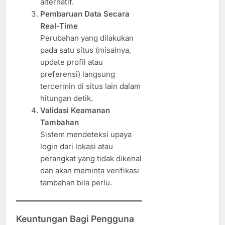
alternatif.
Pembaruan Data Secara
Real-Time
Perubahan yang dilakukan
pada satu situs (misalnya,
update profil atau
preferensi) langsung
tercermin di situs lain dalam
hitungan detik.
Validasi Keamanan
Tambahan
Sistem mendeteksi upaya
login dari lokasi atau
perangkat yang tidak dikenal
dan akan meminta verifikasi
tambahan bila perlu.
Keuntungan Bagi Pengguna