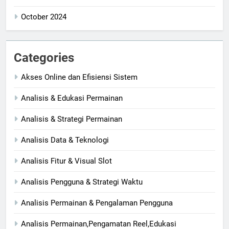
October 2024
Categories
Akses Online dan Efisiensi Sistem
Analisis & Edukasi Permainan
Analisis & Strategi Permainan
Analisis Data & Teknologi
Analisis Fitur & Visual Slot
Analisis Pengguna & Strategi Waktu
Analisis Permainan & Pengalaman Pengguna
Analisis Permainan,Pengamatan Reel,Edukasi