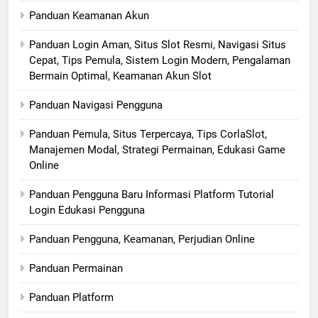
Panduan Keamanan Akun
Panduan Login Aman, Situs Slot Resmi, Navigasi Situs
Cepat, Tips Pemula, Sistem Login Modern, Pengalaman
Bermain Optimal, Keamanan Akun Slot
Panduan Navigasi Pengguna
Panduan Pemula, Situs Terpercaya, Tips CorlaSlot,
Manajemen Modal, Strategi Permainan, Edukasi Game
Online
Panduan Pengguna Baru Informasi Platform Tutorial
Login Edukasi Pengguna
Panduan Pengguna, Keamanan, Perjudian Online
Panduan Permainan
Panduan Platform