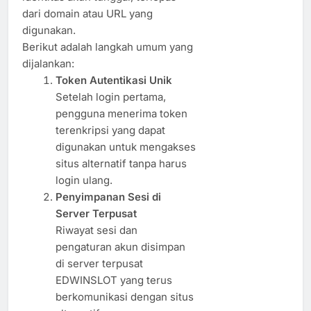
dari domain atau URL yang
digunakan.
Berikut adalah langkah umum yang
dijalankan:
Token Autentikasi Unik
Setelah login pertama,
pengguna menerima token
terenkripsi yang dapat
digunakan untuk mengakses
situs alternatif tanpa harus
login ulang.
Penyimpanan Sesi di
Server Terpusat
Riwayat sesi dan
pengaturan akun disimpan
di server terpusat
EDWINSLOT yang terus
berkomunikasi dengan situs