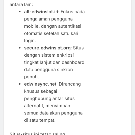
antara lain:
alt-edwinslot.id
: Fokus pada
pengalaman pengguna
mobile, dengan autentikasi
otomatis setelah satu kali
login.
secure.edwinslot.org
: Situs
dengan sistem enkripsi
tingkat lanjut dan dashboard
data pengguna sinkron
penuh.
edwinsync.net
: Dirancang
khusus sebagai
penghubung antar situs
alternatif, menyimpan
semua data akun pengguna
di satu tempat.
Situs-situs ini tetap saling