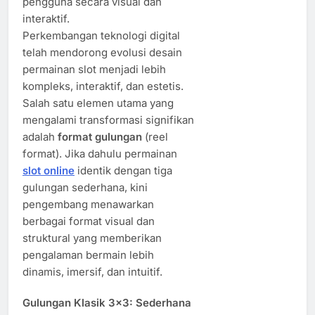
pengguna secara visual dan
interaktif.
Perkembangan teknologi digital
telah mendorong evolusi desain
permainan slot menjadi lebih
kompleks, interaktif, dan estetis.
Salah satu elemen utama yang
mengalami transformasi signifikan
adalah
format gulungan
(reel
format). Jika dahulu permainan
slot online
identik dengan tiga
gulungan sederhana, kini
pengembang menawarkan
berbagai format visual dan
struktural yang memberikan
pengalaman bermain lebih
dinamis, imersif, dan intuitif.
Gulungan Klasik 3×3: Sederhana