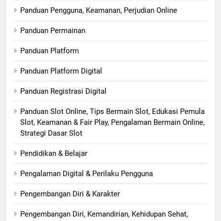
Panduan Pengguna, Keamanan, Perjudian Online
Panduan Permainan
Panduan Platform
Panduan Platform Digital
Panduan Registrasi Digital
Panduan Slot Online, Tips Bermain Slot, Edukasi Pemula
Slot, Keamanan & Fair Play, Pengalaman Bermain Online,
Strategi Dasar Slot
Pendidikan & Belajar
Pengalaman Digital & Perilaku Pengguna
Pengembangan Diri & Karakter
Pengembangan Diri, Kemandirian, Kehidupan Sehat,