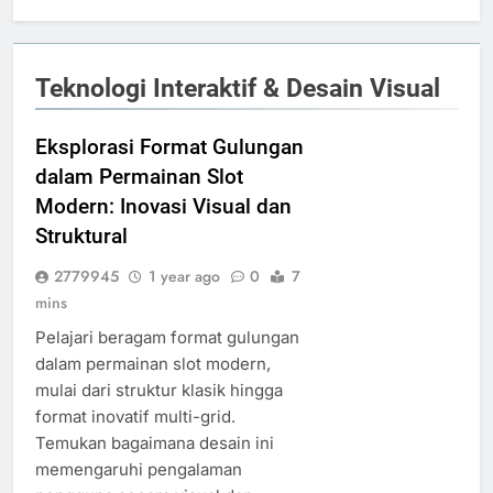
Teknologi Interaktif & Desain Visual
Eksplorasi Format Gulungan
dalam Permainan Slot
Modern: Inovasi Visual dan
Struktural
2779945
1 year ago
0
7
mins
Pelajari beragam format gulungan
dalam permainan slot modern,
mulai dari struktur klasik hingga
format inovatif multi-grid.
Temukan bagaimana desain ini
memengaruhi pengalaman