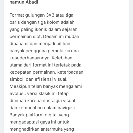
namun Abadi
Format gulungan 3×3 atau tiga
baris dengan tiga kolom adalah
yang paling ikonik dalam sejarah
permainan slot. Desain ini mudah
dipahami dan menjadi pilihan
banyak pengguna pemula karena
kesederhanaannya. Kelebihan
utama dari format ini terletak pada
kecepatan permainan, keterbacaan
simbol, dan efisiensi visual.
Meskipun telah banyak mengalami
evolusi, versi klasik ini tetap
diminati karena nostalgia visual
dan kemudahan dalam navigasi.
Banyak platform digital yang
mengadaptasi gaya ini untuk
menghadirkan antarmuka yang