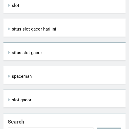
slot
situs slot gacor hari ini
situs slot gacor
spaceman
slot gacor
Search