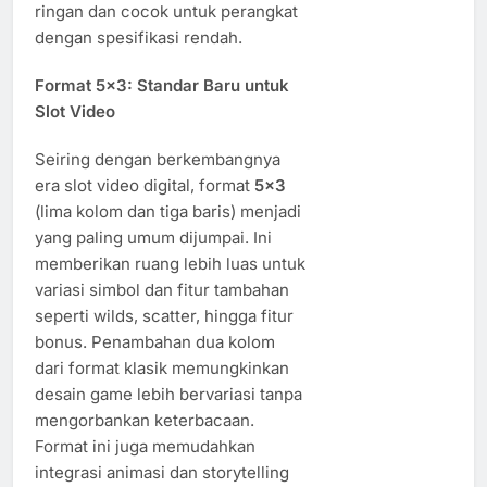
ringan dan cocok untuk perangkat
dengan spesifikasi rendah.
Format 5×3: Standar Baru untuk
Slot Video
Seiring dengan berkembangnya
era slot video digital, format
5×3
(lima kolom dan tiga baris) menjadi
yang paling umum dijumpai. Ini
memberikan ruang lebih luas untuk
variasi simbol dan fitur tambahan
seperti wilds, scatter, hingga fitur
bonus. Penambahan dua kolom
dari format klasik memungkinkan
desain game lebih bervariasi tanpa
mengorbankan keterbacaan.
Format ini juga memudahkan
integrasi animasi dan storytelling