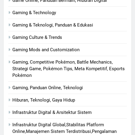
Game Online, Panduan Bermain, Hiburan Digital
Gaming & Technology
Gaming & Teknologi, Panduan & Edukasi
Gaming Culture & Trends
Gaming Mods and Customization
Gaming, Competitive Pokémon, Battle Mechanics,
Strategi Game, Pokémon Tips, Meta Kompetitif, Esports
Pokémon
Gaming, Panduan Online, Teknologi
Hiburan, Teknologi, Gaya Hidup
Infrastruktur Digital & Arsitektur Sistem
Infrastruktur Digital Global,Stabilitas Platform
Online,Manajemen Sistem Terdistribusi,Pengalaman