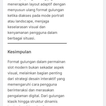
menerapkan layout adaptif dengan
menyusun ulang format gulungan
ketika diakses pada mode portrait
atau landscape, menjaga
keselarasan visual dan
kenyamanan pengguna dalam
berbagai situasi.
Kesimpulan
Format gulungan dalam permainan
slot modern bukan sekadar aspek
visual, melainkan bagian penting
dari strategi desain interaktif yang
memengaruhi cara pengguna
berinteraksi dan merasakan
pengalaman digital. Dari gulungan
klasik hingga struktur dinamis