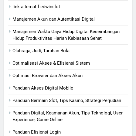
link alternatif edwinslot
Manajemen Akun dan Autentikasi Digital
Manajemen Waktu Gaya Hidup Digital Keseimbangan
Hidup Produktivitas Harian Kebiasaan Sehat
Olahraga, Judi, Taruhan Bola
Optimalisasi Akses & Efisiensi Sistem
Optimasi Browser dan Akses Akun
Panduan Akses Digital Mobile
Panduan Bermain Slot, Tips Kasino, Strategi Perjudian
Panduan Digital, Keamanan Akun, Tips Teknologi, User
Experience, Game Online
Panduan Efisiensi Login