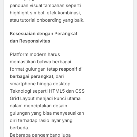
panduan visual tambahan seperti
highlight simbol, efek kombinasi,
atau tutorial onboarding yang baik.
Kesesuaian dengan Perangkat
dan Responsivitas
Platform modern harus
memastikan bahwa berbagai
format gulungan tetap
responif di
berbagai perangkat
, dari
smartphone hingga desktop.
Teknologi seperti HTML5 dan CSS
Grid Layout menjadi kunci utama
dalam menciptakan desain
gulungan yang bisa menyesuaikan
diri terhadap rasio layar yang
berbeda.
Beberapa pengembang juga