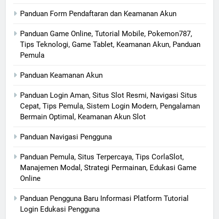
Panduan Form Pendaftaran dan Keamanan Akun
Panduan Game Online, Tutorial Mobile, Pokemon787,
Tips Teknologi, Game Tablet, Keamanan Akun, Panduan
Pemula
Panduan Keamanan Akun
Panduan Login Aman, Situs Slot Resmi, Navigasi Situs
Cepat, Tips Pemula, Sistem Login Modern, Pengalaman
Bermain Optimal, Keamanan Akun Slot
Panduan Navigasi Pengguna
Panduan Pemula, Situs Terpercaya, Tips CorlaSlot,
Manajemen Modal, Strategi Permainan, Edukasi Game
Online
Panduan Pengguna Baru Informasi Platform Tutorial
Login Edukasi Pengguna