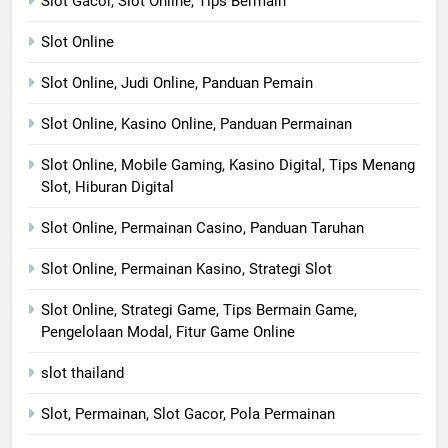
Slot Gacor, Slot Online, Tips Bermain
Slot Online
Slot Online, Judi Online, Panduan Pemain
Slot Online, Kasino Online, Panduan Permainan
Slot Online, Mobile Gaming, Kasino Digital, Tips Menang
Slot, Hiburan Digital
Slot Online, Permainan Casino, Panduan Taruhan
Slot Online, Permainan Kasino, Strategi Slot
Slot Online, Strategi Game, Tips Bermain Game,
Pengelolaan Modal, Fitur Game Online
slot thailand
Slot, Permainan, Slot Gacor, Pola Permainan