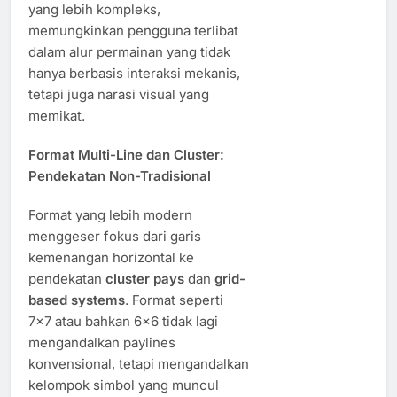
yang lebih kompleks,
memungkinkan pengguna terlibat
dalam alur permainan yang tidak
hanya berbasis interaksi mekanis,
tetapi juga narasi visual yang
memikat.
Format Multi-Line dan Cluster:
Pendekatan Non-Tradisional
Format yang lebih modern
menggeser fokus dari garis
kemenangan horizontal ke
pendekatan
cluster pays
dan
grid-
based systems
. Format seperti
7×7 atau bahkan 6×6 tidak lagi
mengandalkan paylines
konvensional, tetapi mengandalkan
kelompok simbol yang muncul