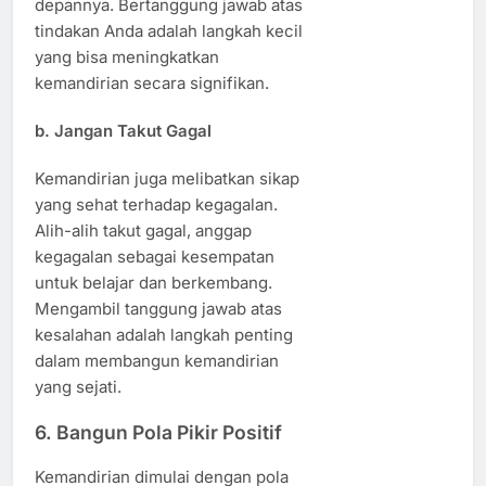
depannya. Bertanggung jawab atas
tindakan Anda adalah langkah kecil
yang bisa meningkatkan
kemandirian secara signifikan.
b.
Jangan Takut Gagal
Kemandirian juga melibatkan sikap
yang sehat terhadap kegagalan.
Alih-alih takut gagal, anggap
kegagalan sebagai kesempatan
untuk belajar dan berkembang.
Mengambil tanggung jawab atas
kesalahan adalah langkah penting
dalam membangun kemandirian
yang sejati.
6.
Bangun Pola Pikir Positif
Kemandirian dimulai dengan pola