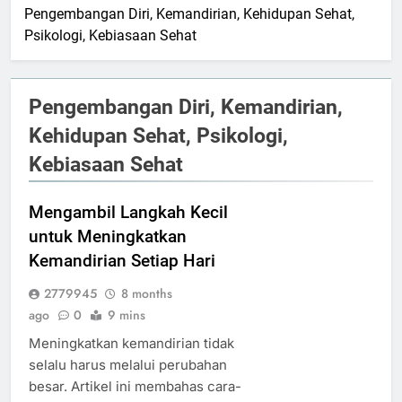
Pengembangan Diri, Kemandirian, Kehidupan Sehat,
Psikologi, Kebiasaan Sehat
Pengembangan Diri, Kemandirian,
Kehidupan Sehat, Psikologi,
Kebiasaan Sehat
Mengambil Langkah Kecil
untuk Meningkatkan
Kemandirian Setiap Hari
2779945
8 months
ago
0
9 mins
Meningkatkan kemandirian tidak
selalu harus melalui perubahan
besar. Artikel ini membahas cara-