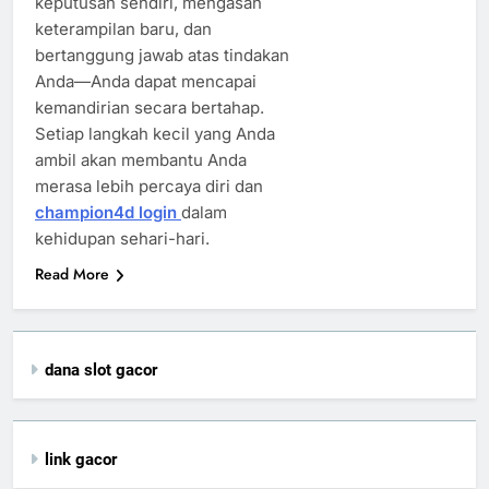
keputusan sendiri, mengasah
keterampilan baru, dan
bertanggung jawab atas tindakan
Anda—Anda dapat mencapai
kemandirian secara bertahap.
Setiap langkah kecil yang Anda
ambil akan membantu Anda
merasa lebih percaya diri dan
champion4d login
dalam
kehidupan sehari-hari.
Read More
dana slot gacor
link gacor