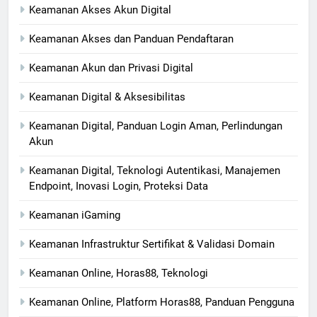
Keamanan Akses Akun Digital
Keamanan Akses dan Panduan Pendaftaran
Keamanan Akun dan Privasi Digital
Keamanan Digital & Aksesibilitas
Keamanan Digital, Panduan Login Aman, Perlindungan
Akun
Keamanan Digital, Teknologi Autentikasi, Manajemen
Endpoint, Inovasi Login, Proteksi Data
Keamanan iGaming
Keamanan Infrastruktur Sertifikat & Validasi Domain
Keamanan Online, Horas88, Teknologi
Keamanan Online, Platform Horas88, Panduan Pengguna