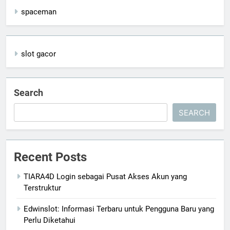
spaceman
slot gacor
Search
SEARCH
Recent Posts
TIARA4D Login sebagai Pusat Akses Akun yang
Terstruktur
Edwinslot: Informasi Terbaru untuk Pengguna Baru yang
Perlu Diketahui