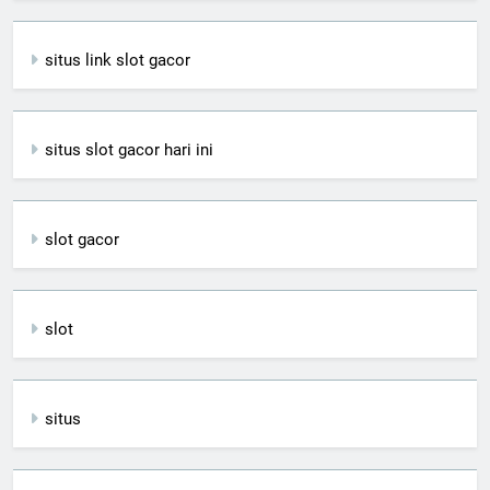
situs link slot gacor
situs slot gacor hari ini
slot gacor
slot
situs