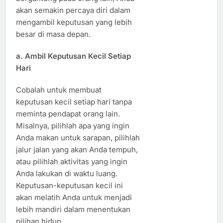
akan semakin percaya diri dalam
mengambil keputusan yang lebih
besar di masa depan.
a.
Ambil Keputusan Kecil Setiap
Hari
Cobalah untuk membuat
keputusan kecil setiap hari tanpa
meminta pendapat orang lain.
Misalnya, pilihlah apa yang ingin
Anda makan untuk sarapan, pilihlah
jalur jalan yang akan Anda tempuh,
atau pilihlah aktivitas yang ingin
Anda lakukan di waktu luang.
Keputusan-keputusan kecil ini
akan melatih Anda untuk menjadi
lebih mandiri dalam menentukan
pilihan hidup.