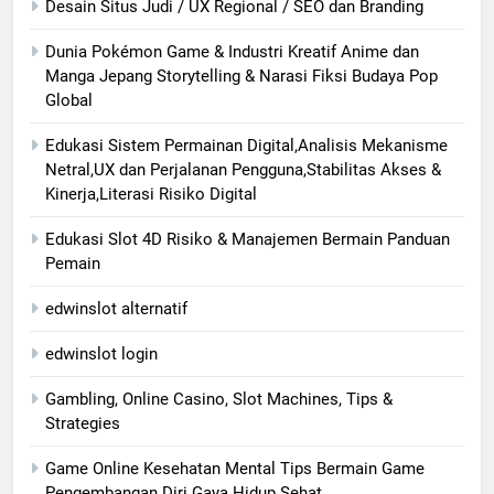
Desain Situs Judi / UX Regional / SEO dan Branding
Dunia Pokémon Game & Industri Kreatif Anime dan
Manga Jepang Storytelling & Narasi Fiksi Budaya Pop
Global
Edukasi Sistem Permainan Digital,Analisis Mekanisme
Netral,UX dan Perjalanan Pengguna,Stabilitas Akses &
Kinerja,Literasi Risiko Digital
Edukasi Slot 4D Risiko & Manajemen Bermain Panduan
Pemain
edwinslot alternatif
edwinslot login
Gambling, Online Casino, Slot Machines, Tips &
Strategies
Game Online Kesehatan Mental Tips Bermain Game
Pengembangan Diri Gaya Hidup Sehat