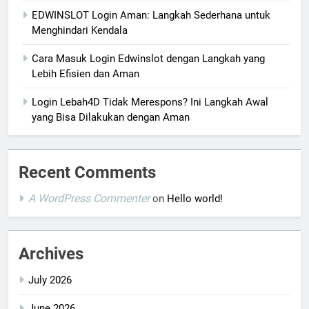
EDWINSLOT Login Aman: Langkah Sederhana untuk
Menghindari Kendala
Cara Masuk Login Edwinslot dengan Langkah yang
Lebih Efisien dan Aman
Login Lebah4D Tidak Merespons? Ini Langkah Awal
yang Bisa Dilakukan dengan Aman
Recent Comments
A WordPress Commenter
on
Hello world!
Archives
July 2026
June 2026