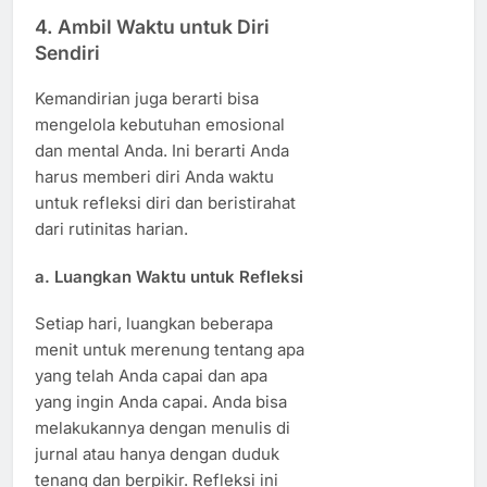
4.
Ambil Waktu untuk Diri
Sendiri
Kemandirian juga berarti bisa
mengelola kebutuhan emosional
dan mental Anda. Ini berarti Anda
harus memberi diri Anda waktu
untuk refleksi diri dan beristirahat
dari rutinitas harian.
a.
Luangkan Waktu untuk Refleksi
Setiap hari, luangkan beberapa
menit untuk merenung tentang apa
yang telah Anda capai dan apa
yang ingin Anda capai. Anda bisa
melakukannya dengan menulis di
jurnal atau hanya dengan duduk
tenang dan berpikir. Refleksi ini