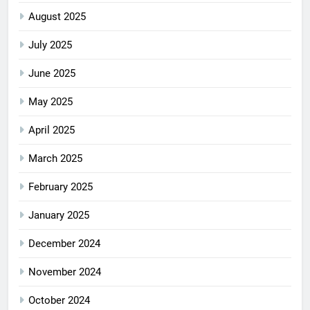
August 2025
July 2025
June 2025
May 2025
April 2025
March 2025
February 2025
January 2025
December 2024
November 2024
October 2024