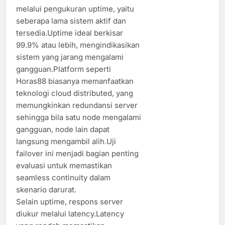
melalui pengukuran uptime, yaitu
seberapa lama sistem aktif dan
tersedia.Uptime ideal berkisar
99.9% atau lebih, mengindikasikan
sistem yang jarang mengalami
gangguan.Platform seperti
Horas88 biasanya memanfaatkan
teknologi cloud distributed, yang
memungkinkan redundansi server
sehingga bila satu node mengalami
gangguan, node lain dapat
langsung mengambil alih.Uji
failover ini menjadi bagian penting
evaluasi untuk memastikan
seamless continuity dalam
skenario darurat.
Selain uptime, respons server
diukur melalui latency.Latency