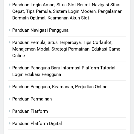
Panduan Login Aman, Situs Slot Resmi, Navigasi Situs
Cepat, Tips Pemula, Sistem Login Modern, Pengalaman
Bermain Optimal, Keamanan Akun Slot
Panduan Navigasi Pengguna
Panduan Pemula, Situs Terpercaya, Tips CorlaSlot,
Manajemen Modal, Strategi Permainan, Edukasi Game
Online
Panduan Pengguna Baru Informasi Platform Tutorial
Login Edukasi Pengguna
Panduan Pengguna, Keamanan, Perjudian Online
Panduan Permainan
Panduan Platform
Panduan Platform Digital