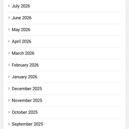
July 2026
June 2026
May 2026
April 2026
March 2026
February 2026
January 2026
December 2025
November 2025
October 2025
September 2025