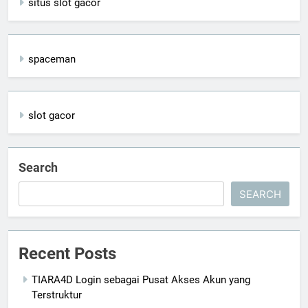
situs slot gacor
spaceman
slot gacor
Search
SEARCH
Recent Posts
TIARA4D Login sebagai Pusat Akses Akun yang
Terstruktur