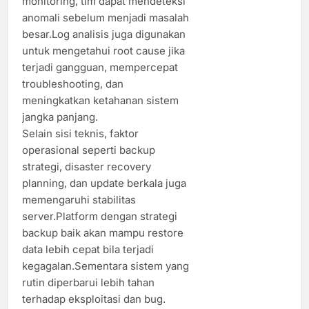
monitoring, tim dapat mendeteksi
anomali sebelum menjadi masalah
besar.Log analisis juga digunakan
untuk mengetahui root cause jika
terjadi gangguan, mempercepat
troubleshooting, dan
meningkatkan ketahanan sistem
jangka panjang.
Selain sisi teknis, faktor
operasional seperti backup
strategi, disaster recovery
planning, dan update berkala juga
memengaruhi stabilitas
server.Platform dengan strategi
backup baik akan mampu restore
data lebih cepat bila terjadi
kegagalan.Sementara sistem yang
rutin diperbarui lebih tahan
terhadap eksploitasi dan bug.