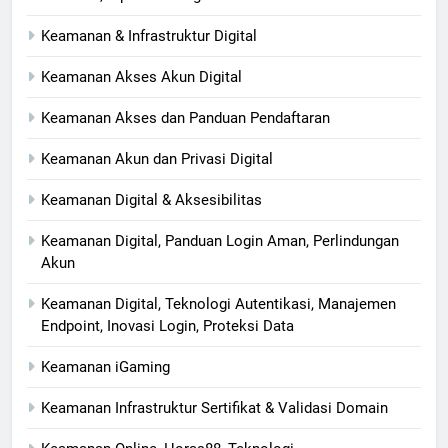
Keamanan & Infrastruktur Digital
Keamanan Akses Akun Digital
Keamanan Akses dan Panduan Pendaftaran
Keamanan Akun dan Privasi Digital
Keamanan Digital & Aksesibilitas
Keamanan Digital, Panduan Login Aman, Perlindungan
Akun
Keamanan Digital, Teknologi Autentikasi, Manajemen
Endpoint, Inovasi Login, Proteksi Data
Keamanan iGaming
Keamanan Infrastruktur Sertifikat & Validasi Domain