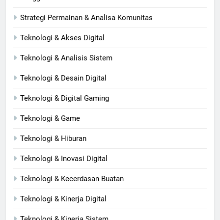
Strategi Permainan & Analisa Komunitas
Teknologi & Akses Digital
Teknologi & Analisis Sistem
Teknologi & Desain Digital
Teknologi & Digital Gaming
Teknologi & Game
Teknologi & Hiburan
Teknologi & Inovasi Digital
Teknologi & Kecerdasan Buatan
Teknologi & Kinerja Digital
Teknologi & Kinerja Sistem