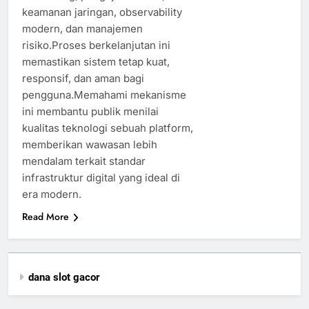
keamanan jaringan, observability
modern, dan manajemen
risiko.Proses berkelanjutan ini
memastikan sistem tetap kuat,
responsif, dan aman bagi
pengguna.Memahami mekanisme
ini membantu publik menilai
kualitas teknologi sebuah platform,
memberikan wawasan lebih
mendalam terkait standar
infrastruktur digital yang ideal di
era modern.
Read More
dana slot gacor