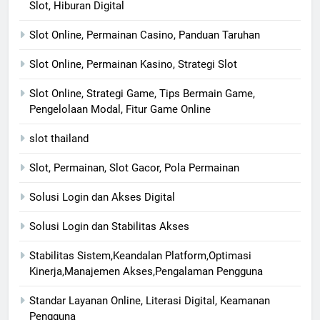
Slot, Hiburan Digital
Slot Online, Permainan Casino, Panduan Taruhan
Slot Online, Permainan Kasino, Strategi Slot
Slot Online, Strategi Game, Tips Bermain Game,
Pengelolaan Modal, Fitur Game Online
slot thailand
Slot, Permainan, Slot Gacor, Pola Permainan
Solusi Login dan Akses Digital
Solusi Login dan Stabilitas Akses
Stabilitas Sistem,Keandalan Platform,Optimasi
Kinerja,Manajemen Akses,Pengalaman Pengguna
Standar Layanan Online, Literasi Digital, Keamanan
Pengguna