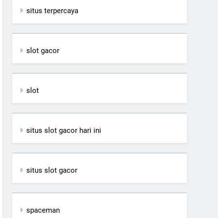
situs terpercaya
slot gacor
slot
situs slot gacor hari ini
situs slot gacor
spaceman