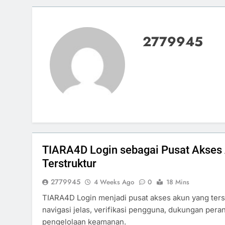
2779945
TIARA4D Login sebagai Pusat Akses
Terstruktur
2779945
4 Weeks Ago
0
18 Mins
TIARA4D Login menjadi pusat akses akun yang ters
navigasi jelas, verifikasi pengguna, dukungan pera
pengelolaan keamanan.