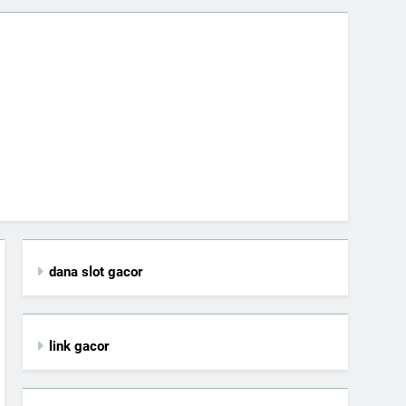
dana slot gacor
link gacor