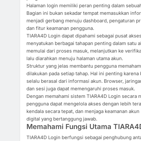
Halaman login memiliki peran penting dalam sebuah 
Bagian ini bukan sekadar tempat memasukkan inform
menjadi gerbang menuju dashboard, pengaturan pro
dan fitur keamanan pengguna.
TIARA4D Login dapat dipahami sebagai pusat akse
menyatukan berbagai tahapan penting dalam satu a
memulai dari proses masuk, melanjutkan ke verifika
lalu diarahkan menuju halaman utama akun.
Struktur yang jelas membantu pengguna memahami
dilakukan pada setiap tahap. Hal ini penting karena
selalu berasal dari informasi akun. Browser, jaring
dan sesi juga dapat memengaruhi proses masuk.
Dengan memahami sistem TIARA4D Login secara m
pengguna dapat mengelola akses dengan lebih tera
kendala secara tepat, dan menjaga keamanan akun 
digital yang bertanggung jawab.
Memahami Fungsi Utama TIARA4D
TIARA4D Login berfungsi sebagai penghubung ant