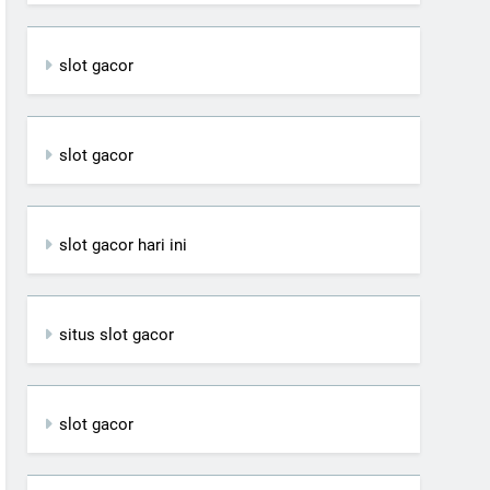
slot gacor
slot gacor
slot gacor hari ini
situs slot gacor
slot gacor