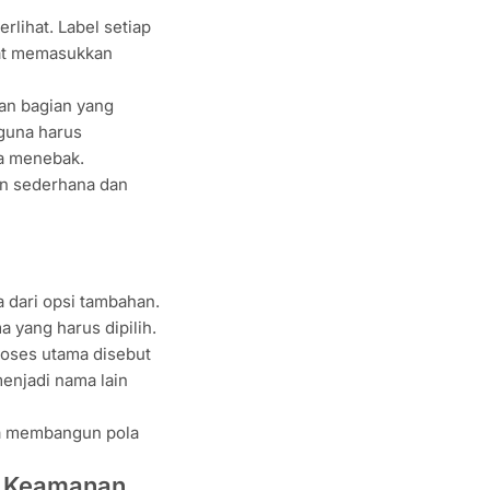
rlihat. Label setiap
aat memasukkan
an bagian yang
gguna harus
pa menebak.
an sederhana dan
 dari opsi tambahan.
yang harus dipilih.
proses utama disebut
menjadi nama lain
na membangun pola
an Keamanan