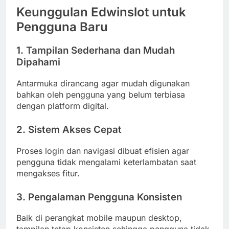
Keunggulan Edwinslot untuk
Pengguna Baru
1. Tampilan Sederhana dan Mudah
Dipahami
Antarmuka dirancang agar mudah digunakan
bahkan oleh pengguna yang belum terbiasa
dengan platform digital.
2. Sistem Akses Cepat
Proses login dan navigasi dibuat efisien agar
pengguna tidak mengalami keterlambatan saat
mengakses fitur.
3. Pengalaman Pengguna Konsisten
Baik di perangkat mobile maupun desktop,