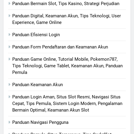
Panduan Bermain Slot, Tips Kasino, Strategi Perjudian
Panduan Digital, Keamanan Akun, Tips Teknologi, User
Experience, Game Online
Panduan Efisiensi Login
Panduan Form Pendaftaran dan Keamanan Akun
Panduan Game Online, Tutorial Mobile, Pokemon787,
Tips Teknologi, Game Tablet, Keamanan Akun, Panduan
Pemula
Panduan Keamanan Akun
Panduan Login Aman, Situs Slot Resmi, Navigasi Situs
Cepat, Tips Pemula, Sistem Login Modern, Pengalaman
Bermain Optimal, Keamanan Akun Slot
Panduan Navigasi Pengguna