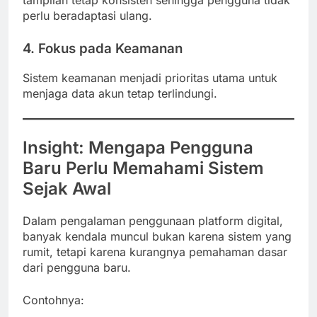
tampilan tetap konsisten sehingga pengguna tidak
perlu beradaptasi ulang.
4. Fokus pada Keamanan
Sistem keamanan menjadi prioritas utama untuk
menjaga data akun tetap terlindungi.
Insight: Mengapa Pengguna
Baru Perlu Memahami Sistem
Sejak Awal
Dalam pengalaman penggunaan platform digital,
banyak kendala muncul bukan karena sistem yang
rumit, tetapi karena kurangnya pemahaman dasar
dari pengguna baru.
Contohnya: