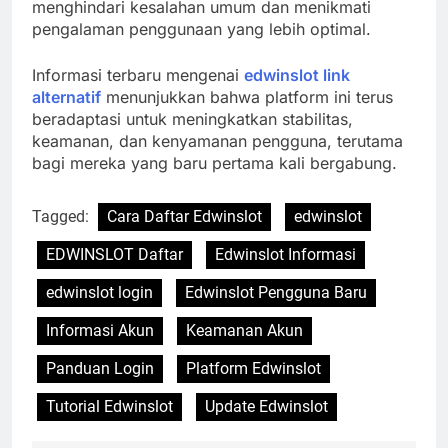
menghindari kesalahan umum dan menikmati
pengalaman penggunaan yang lebih optimal.
Informasi terbaru mengenai
edwinslot link
alternatif
menunjukkan bahwa platform ini terus
beradaptasi untuk meningkatkan stabilitas,
keamanan, dan kenyamanan pengguna, terutama
bagi mereka yang baru pertama kali bergabung.
Tagged:
Cara Daftar Edwinslot
edwinslot
EDWINSLOT Daftar
Edwinslot Informasi
edwinslot login
Edwinslot Pengguna Baru
Informasi Akun
Keamanan Akun
Panduan Login
Platform Edwinslot
Tutorial Edwinslot
Update Edwinslot