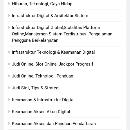
Hiburan, Teknologi, Gaya Hidup
Infrastruktur Digital & Arsitektur Sistem
Infrastruktur Digital Global,Stabilitas Platform
Online,Manajemen Sistem Terdistribusi,Pengalaman
Pengguna Berkelanjutan
Infrastruktur Teknologi & Keamanan Digital
Judi Online, Slot Online, Jackpot Progresif
Judi Online, Teknologi, Panduan
Judi Slot, Tips & Strategi
Keamanan & Infrastruktur Digital
Keamanan Akses Akun Digital
Keamanan Akses dan Panduan Pendaftaran