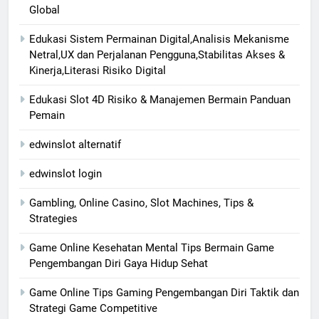
Global
Edukasi Sistem Permainan Digital,Analisis Mekanisme
Netral,UX dan Perjalanan Pengguna,Stabilitas Akses &
Kinerja,Literasi Risiko Digital
Edukasi Slot 4D Risiko & Manajemen Bermain Panduan
Pemain
edwinslot alternatif
edwinslot login
Gambling, Online Casino, Slot Machines, Tips &
Strategies
Game Online Kesehatan Mental Tips Bermain Game
Pengembangan Diri Gaya Hidup Sehat
Game Online Tips Gaming Pengembangan Diri Taktik dan
Strategi Game Competitive