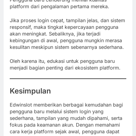
platform dari pengalaman pertama mereka.
Jika proses login cepat, tampilan jelas, dan sistem
responsif, maka tingkat kepercayaan pengguna
akan meningkat. Sebaliknya, jika terjadi
kebingungan di awal, pengguna mungkin merasa
kesulitan meskipun sistem sebenarnya sederhana.
Oleh karena itu, edukasi untuk pengguna baru
menjadi bagian penting dari ekosistem platform.
Kesimpulan
Edwinslot memberikan berbagai kemudahan bagi
pengguna baru melalui sistem login yang
sederhana, tampilan yang mudah dipahami, serta
fokus pada keamanan akun. Dengan memahami
cara kerja platform sejak awal, pengguna dapat