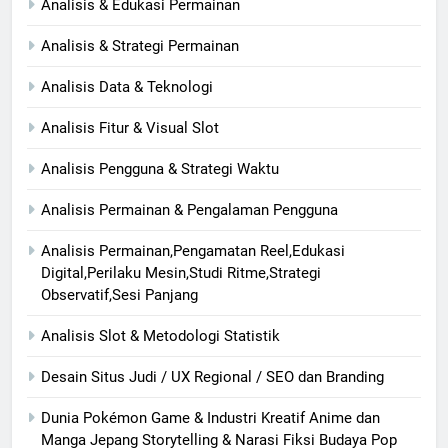
Analisis & Edukasi Permainan
Analisis & Strategi Permainan
Analisis Data & Teknologi
Analisis Fitur & Visual Slot
Analisis Pengguna & Strategi Waktu
Analisis Permainan & Pengalaman Pengguna
Analisis Permainan,Pengamatan Reel,Edukasi
Digital,Perilaku Mesin,Studi Ritme,Strategi
Observatif,Sesi Panjang
Analisis Slot & Metodologi Statistik
Desain Situs Judi / UX Regional / SEO dan Branding
Dunia Pokémon Game & Industri Kreatif Anime dan
Manga Jepang Storytelling & Narasi Fiksi Budaya Pop