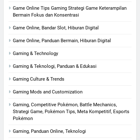
Game Online Tips Gaming Strategi Game Keterampilan
Bermain Fokus dan Konsentrasi
Game Online, Bandar Slot, Hiburan Digital
Game Online, Panduan Bermain, Hiburan Digital
Gaming & Technology
Gaming & Teknologi, Panduan & Edukasi
Gaming Culture & Trends
Gaming Mods and Customization
Gaming, Competitive Pokémon, Battle Mechanics,
Strategi Game, Pokémon Tips, Meta Kompetitif, Esports
Pokémon
Gaming, Panduan Online, Teknologi