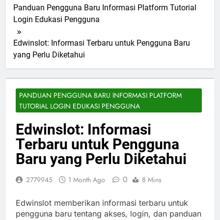
Panduan Pengguna Baru Informasi Platform Tutorial
Login Edukasi Pengguna
Edwinslot: Informasi Terbaru untuk Pengguna Baru
yang Perlu Diketahui
PANDUAN PENGGUNA BARU INFORMASI PLATFORM
TUTORIAL LOGIN EDUKASI PENGGUNA
Edwinslot: Informasi
Terbaru untuk Pengguna
Baru yang Perlu Diketahui
0
2779945
1 Month Ago
8 Mins
Edwinslot memberikan informasi terbaru untuk
pengguna baru tentang akses, login, dan panduan