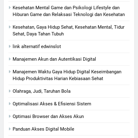
Kesehatan Mental Game dan Psikologi Lifestyle dan
Hiburan Game dan Relaksasi Teknologi dan Kesehatan
Kesehatan, Gaya Hidup Sehat, Kesehatan Mental, Tidur
Sehat, Daya Tahan Tubuh
link alternatif edwinslot
Manajemen Akun dan Autentikasi Digital
Manajemen Waktu Gaya Hidup Digital Keseimbangan
Hidup Produktivitas Harian Kebiasaan Sehat
Olahraga, Judi, Taruhan Bola
Optimalisasi Akses & Efisiensi Sistem
Optimasi Browser dan Akses Akun
Panduan Akses Digital Mobile