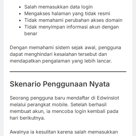
Salah memasukkan data login
Mengakses halaman yang tidak resmi
Tidak memahami perubahan akses domain
Tidak menyimpan informasi akun dengan
benar
Dengan memahami sistem sejak awal, pengguna
dapat menghindari kesalahan tersebut dan
mendapatkan pengalaman yang lebih lancar.
Skenario Penggunaan Nyata
Seorang pengguna baru mendaftar di Edwinslot
melalui perangkat mobile. Setelah berhasil
membuat akun, ia mencoba login kembali pada
hari berikutnya.
Awalnya ia kesulitan karena salah memasukkan