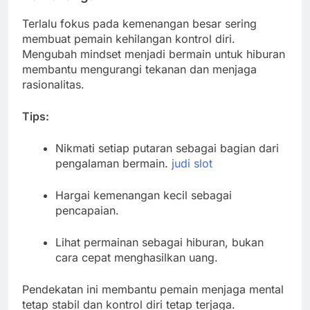
Terlalu fokus pada kemenangan besar sering
membuat pemain kehilangan kontrol diri.
Mengubah mindset menjadi bermain untuk hiburan
membantu mengurangi tekanan dan menjaga
rasionalitas.
Tips:
Nikmati setiap putaran sebagai bagian dari
pengalaman bermain.
judi slot
Hargai kemenangan kecil sebagai
pencapaian.
Lihat permainan sebagai hiburan, bukan
cara cepat menghasilkan uang.
Pendekatan ini membantu pemain menjaga mental
tetap stabil dan kontrol diri tetap terjaga.