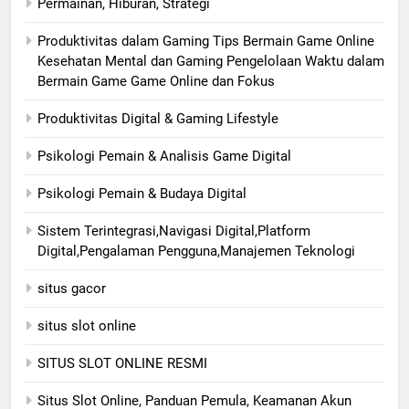
Permainan, Hiburan, Strategi
Produktivitas dalam Gaming Tips Bermain Game Online
Kesehatan Mental dan Gaming Pengelolaan Waktu dalam
Bermain Game Game Online dan Fokus
Produktivitas Digital & Gaming Lifestyle
Psikologi Pemain & Analisis Game Digital
Psikologi Pemain & Budaya Digital
Sistem Terintegrasi,Navigasi Digital,Platform
Digital,Pengalaman Pengguna,Manajemen Teknologi
situs gacor
situs slot online
SITUS SLOT ONLINE RESMI
Situs Slot Online, Panduan Pemula, Keamanan Akun