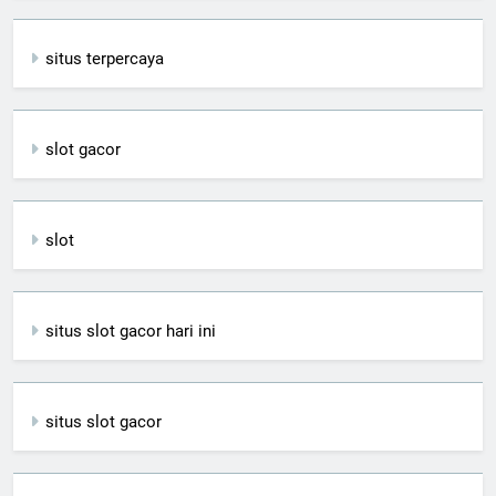
situs terpercaya
slot gacor
slot
situs slot gacor hari ini
situs slot gacor