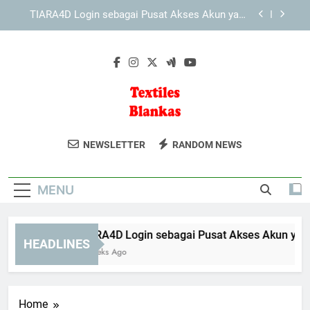
Skip
Edwinslot: Informasi Terbaru untuk Pengguna
to
Baru yang Perlu Diketahui
content
EDWINSLOT Login Aman: Langkah Sederhana
untuk Menghindari Kendala
Cara Masuk Login Edwinslot dengan Langkah
yang Lebih Efisien dan Aman
TIARA4D Login sebagai Pusat Akses Akun yang
Terstruktur
Textiles
Dapatkan Bahan Tekstil Berkualitas
Edwinslot: Informasi Terbaru untuk Pengguna
NEWSLETTER
RANDOM NEWS
Baru yang Perlu Diketahui
Blankas
Tinggi Dari Textiles Blankas. Solusi
EDWINSLOT Login Aman: Langkah Sederhana
Untuk Industri Fashion Dan Rumah
untuk Menghindari Kendala
MENU
Tangga.
Cara Masuk Login Edwinslot dengan Langkah
yang Lebih Efisien dan Aman
TIARA4D Login sebagai Pusat Akses Akun yang Ter
HEADLINES
4 Weeks Ago
Home