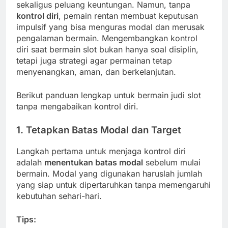
sekaligus peluang keuntungan. Namun, tanpa
kontrol diri
, pemain rentan membuat keputusan
impulsif yang bisa menguras modal dan merusak
pengalaman bermain. Mengembangkan kontrol
diri saat bermain slot bukan hanya soal disiplin,
tetapi juga strategi agar permainan tetap
menyenangkan, aman, dan berkelanjutan.
Berikut panduan lengkap untuk bermain judi slot
tanpa mengabaikan kontrol diri.
1. Tetapkan Batas Modal dan Target
Langkah pertama untuk menjaga kontrol diri
adalah
menentukan batas modal
sebelum mulai
bermain. Modal yang digunakan haruslah jumlah
yang siap untuk dipertaruhkan tanpa memengaruhi
kebutuhan sehari-hari.
Tips: