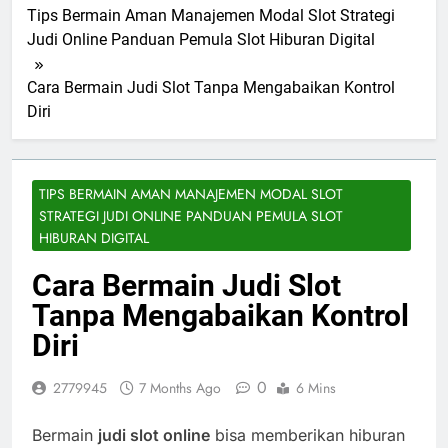
Tips Bermain Aman Manajemen Modal Slot Strategi
Judi Online Panduan Pemula Slot Hiburan Digital
Cara Bermain Judi Slot Tanpa Mengabaikan Kontrol
Diri
TIPS BERMAIN AMAN MANAJEMEN MODAL SLOT
STRATEGI JUDI ONLINE PANDUAN PEMULA SLOT
HIBURAN DIGITAL
Cara Bermain Judi Slot
Tanpa Mengabaikan Kontrol
Diri
0
2779945
7 Months Ago
6 Mins
Bermain
judi slot online
bisa memberikan hiburan