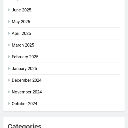
June 2025
May 2025
April 2025
March 2025
February 2025
January 2025
December 2024
November 2024
October 2024
Categories