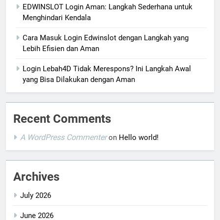
EDWINSLOT Login Aman: Langkah Sederhana untuk
Menghindari Kendala
Cara Masuk Login Edwinslot dengan Langkah yang
Lebih Efisien dan Aman
Login Lebah4D Tidak Merespons? Ini Langkah Awal
yang Bisa Dilakukan dengan Aman
Recent Comments
A WordPress Commenter
on
Hello world!
Archives
July 2026
June 2026