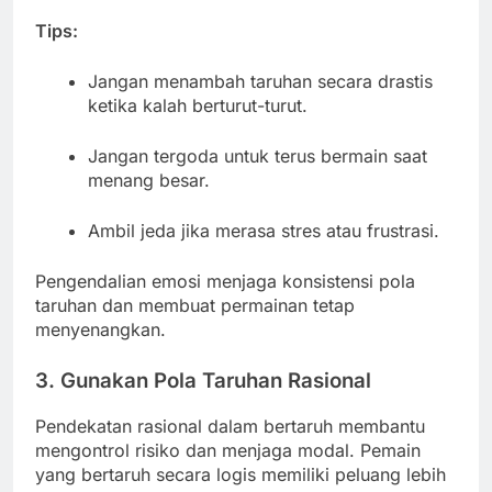
Tips:
Jangan menambah taruhan secara drastis
ketika kalah berturut-turut.
Jangan tergoda untuk terus bermain saat
menang besar.
Ambil jeda jika merasa stres atau frustrasi.
Pengendalian emosi menjaga konsistensi pola
taruhan dan membuat permainan tetap
menyenangkan.
3. Gunakan Pola Taruhan Rasional
Pendekatan rasional dalam bertaruh membantu
mengontrol risiko dan menjaga modal. Pemain
yang bertaruh secara logis memiliki peluang lebih