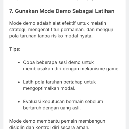
7. Gunakan Mode Demo Sebagai Latihan
Mode demo adalah alat efektif untuk melatih
strategi, mengenal fitur permainan, dan menguji
pola taruhan tanpa risiko modal nyata.
Tips:
Coba beberapa sesi demo untuk
membiasakan diri dengan mekanisme game.
Latih pola taruhan bertahap untuk
mengoptimalkan modal.
Evaluasi keputusan bermain sebelum
bertaruh dengan uang asli.
Mode demo membantu pemain membangun
disiplin dan kontrol diri secara aman.