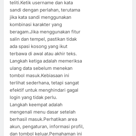
teliti.Ketik username dan kata
sandi dengan perlahan, terutama
jika kata sandi menggunakan
kombinasi karakter yang
beragam.Jika menggunakan fitur
salin dan tempel, pastikan tidak
ada spasi kosong yang ikut
terbawa di awal atau akhir teks.
Langkah ketiga adalah memeriksa
ulang data sebelum menekan
tombol masuk.Kebiasaan ini
terlihat sederhana, tetapi sangat
efektif untuk menghindari gagal
login yang tidak perlu.
Langkah keempat adalah
mengenali menu dasar setelah
berhasil masuk.Perhatikan area
akun, pengaturan, informasi profil,
dan tombol keluar.Pemahaman ini