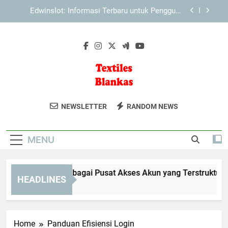
Skip
EDWINSLOT Login Aman: Langkah Sederhana
to
untuk Menghindari Kendala
content
Cara Masuk Login Edwinslot dengan Langkah
yang Lebih Efisien dan Aman
TIARA4D Login sebagai Pusat Akses Akun yang
Terstruktur
Edwinslot: Informasi Terbaru untuk Pengguna
Baru yang Perlu Diketahui
Textiles
Dapatkan Bahan Tekstil Berkualitas
EDWINSLOT Login Aman: Langkah Sederhana
NEWSLETTER
RANDOM NEWS
untuk Menghindari Kendala
Blankas
Tinggi Dari Textiles Blankas. Solusi
Cara Masuk Login Edwinslot dengan Langkah
Untuk Industri Fashion Dan Rumah
yang Lebih Efisien dan Aman
MENU
Tangga.
ARA4D Login sebagai Pusat Akses Akun yang Terstruktur
HEADLINES
Weeks Ago
Home
Panduan Efisiensi Login