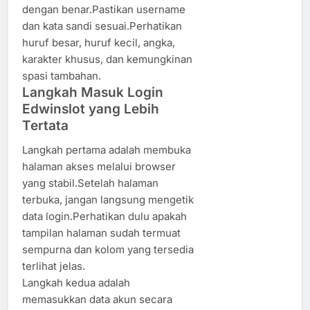
dengan benar.Pastikan username
dan kata sandi sesuai.Perhatikan
huruf besar, huruf kecil, angka,
karakter khusus, dan kemungkinan
spasi tambahan.
Langkah Masuk Login
Edwinslot yang Lebih
Tertata
Langkah pertama adalah membuka
halaman akses melalui browser
yang stabil.Setelah halaman
terbuka, jangan langsung mengetik
data login.Perhatikan dulu apakah
tampilan halaman sudah termuat
sempurna dan kolom yang tersedia
terlihat jelas.
Langkah kedua adalah
memasukkan data akun secara