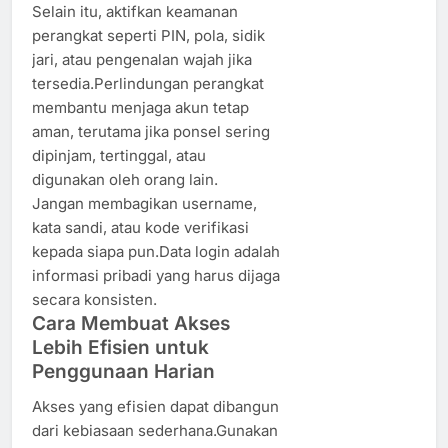
Selain itu, aktifkan keamanan
perangkat seperti PIN, pola, sidik
jari, atau pengenalan wajah jika
tersedia.Perlindungan perangkat
membantu menjaga akun tetap
aman, terutama jika ponsel sering
dipinjam, tertinggal, atau
digunakan oleh orang lain.
Jangan membagikan username,
kata sandi, atau kode verifikasi
kepada siapa pun.Data login adalah
informasi pribadi yang harus dijaga
secara konsisten.
Cara Membuat Akses
Lebih Efisien untuk
Penggunaan Harian
Akses yang efisien dapat dibangun
dari kebiasaan sederhana.Gunakan