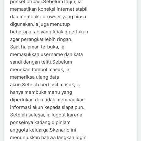
ponsel pribadi.Sebelum login, ia
memastikan koneksi internet stabil
dan membuka browser yang biasa
digunakan.Ia juga menutup
beberapa tab yang tidak diperlukan
agar perangkat lebih ringan.
Saat halaman terbuka, ia
memasukkan username dan kata
sandi dengan teliti.Sebelum
menekan tombol masuk, ia
memeriksa ulang data
akun.Setelah berhasil masuk, ia
hanya membuka menu yang
diperlukan dan tidak membagikan
informasi akun kepada siapa pun.
Setelah selesai, ia logout karena
ponselnya kadang dipinjam
anggota keluarga.Skenario ini
menunjukkan bahwa langkah login