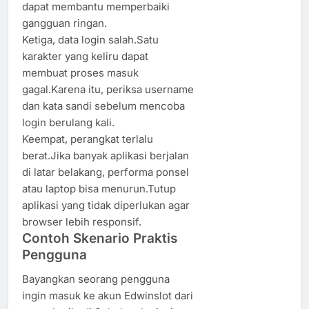
dapat membantu memperbaiki
gangguan ringan.
Ketiga, data login salah.Satu
karakter yang keliru dapat
membuat proses masuk
gagal.Karena itu, periksa username
dan kata sandi sebelum mencoba
login berulang kali.
Keempat, perangkat terlalu
berat.Jika banyak aplikasi berjalan
di latar belakang, performa ponsel
atau laptop bisa menurun.Tutup
aplikasi yang tidak diperlukan agar
browser lebih responsif.
Contoh Skenario Praktis
Pengguna
Bayangkan seorang pengguna
ingin masuk ke akun Edwinslot dari