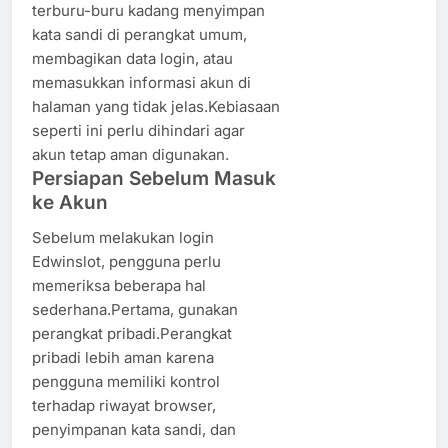
terburu-buru kadang menyimpan
kata sandi di perangkat umum,
membagikan data login, atau
memasukkan informasi akun di
halaman yang tidak jelas.Kebiasaan
seperti ini perlu dihindari agar
akun tetap aman digunakan.
Persiapan Sebelum Masuk
ke Akun
Sebelum melakukan login
Edwinslot, pengguna perlu
memeriksa beberapa hal
sederhana.Pertama, gunakan
perangkat pribadi.Perangkat
pribadi lebih aman karena
pengguna memiliki kontrol
terhadap riwayat browser,
penyimpanan kata sandi, dan