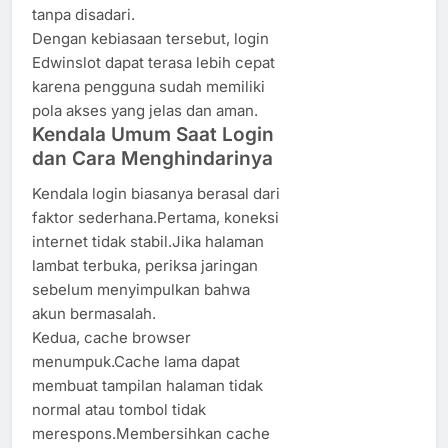
tanpa disadari.
Dengan kebiasaan tersebut, login
Edwinslot dapat terasa lebih cepat
karena pengguna sudah memiliki
pola akses yang jelas dan aman.
Kendala Umum Saat Login
dan Cara Menghindarinya
Kendala login biasanya berasal dari
faktor sederhana.Pertama, koneksi
internet tidak stabil.Jika halaman
lambat terbuka, periksa jaringan
sebelum menyimpulkan bahwa
akun bermasalah.
Kedua, cache browser
menumpuk.Cache lama dapat
membuat tampilan halaman tidak
normal atau tombol tidak
merespons.Membersihkan cache