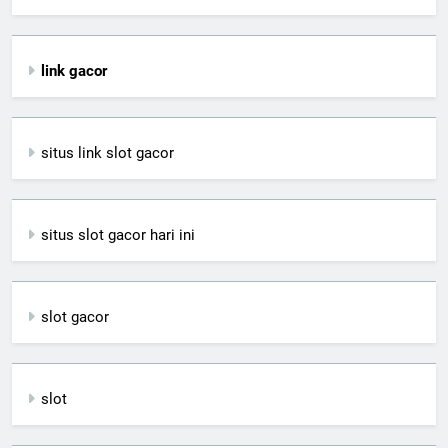
link gacor
situs link slot gacor
situs slot gacor hari ini
slot gacor
slot