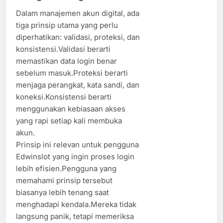
Dalam manajemen akun digital, ada
tiga prinsip utama yang perlu
diperhatikan: validasi, proteksi, dan
konsistensi.Validasi berarti
memastikan data login benar
sebelum masuk.Proteksi berarti
menjaga perangkat, kata sandi, dan
koneksi.Konsistensi berarti
menggunakan kebiasaan akses
yang rapi setiap kali membuka
akun.
Prinsip ini relevan untuk pengguna
Edwinslot yang ingin proses login
lebih efisien.Pengguna yang
memahami prinsip tersebut
biasanya lebih tenang saat
menghadapi kendala.Mereka tidak
langsung panik, tetapi memeriksa