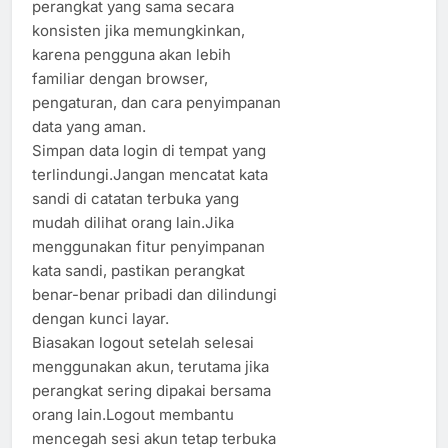
perangkat yang sama secara
konsisten jika memungkinkan,
karena pengguna akan lebih
familiar dengan browser,
pengaturan, dan cara penyimpanan
data yang aman.
Simpan data login di tempat yang
terlindungi.Jangan mencatat kata
sandi di catatan terbuka yang
mudah dilihat orang lain.Jika
menggunakan fitur penyimpanan
kata sandi, pastikan perangkat
benar-benar pribadi dan dilindungi
dengan kunci layar.
Biasakan logout setelah selesai
menggunakan akun, terutama jika
perangkat sering dipakai bersama
orang lain.Logout membantu
mencegah sesi akun tetap terbuka