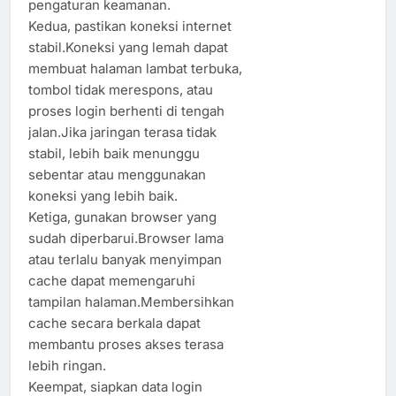
pengaturan keamanan.
Kedua, pastikan koneksi internet
stabil.Koneksi yang lemah dapat
membuat halaman lambat terbuka,
tombol tidak merespons, atau
proses login berhenti di tengah
jalan.Jika jaringan terasa tidak
stabil, lebih baik menunggu
sebentar atau menggunakan
koneksi yang lebih baik.
Ketiga, gunakan browser yang
sudah diperbarui.Browser lama
atau terlalu banyak menyimpan
cache dapat memengaruhi
tampilan halaman.Membersihkan
cache secara berkala dapat
membantu proses akses terasa
lebih ringan.
Keempat, siapkan data login