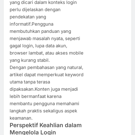
yang dicari dalam konteks login
perlu dijelaskan dengan
pendekatan yang
informatif.Pengguna
membutuhkan panduan yang
menjawab masalah nyata, seperti
gagal login, lupa data akun,
browser lambat, atau akses mobile
yang kurang stabil.
Dengan pembahasan yang natural,
artikel dapat memperkuat keyword
utama tanpa terasa
dipaksakan.Konten juga menjadi
lebih bermanfaat karena
membantu pengguna memahami
langkah praktis sekaligus aspek
keamanan.
Perspektif Keahlian dalam
Mengelola Login