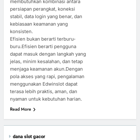
membutuhkan kombinasi antara
persiapan perangkat, koneksi
stabil, data login yang benar, dan
kebiasaan keamanan yang
konsisten.
Efisien bukan berarti terburu-
buru.Efisien berarti pengguna
dapat masuk dengan langkah yang
jelas, minim kesalahan, dan tetap
menjaga keamanan akun.Dengan
pola akses yang rapi, pengalaman
menggunakan Edwinslot dapat
terasa lebih praktis, aman, dan
nyaman untuk kebutuhan harian.
Read More
dana slot gacor