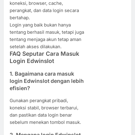
koneksi, browser, cache,
perangkat, dan data login secara
bertahap.
Login yang baik bukan hanya
tentang berhasil masuk, tetapi juga
tentang menjaga akun tetap aman
setelah akses dilakukan.
FAQ Seputar Cara Masuk
Login Edwinslot
1. Bagaimana cara masuk
login Edwinslot dengan lebih
efisien?
Gunakan perangkat pribadi,
koneksi stabil, browser terbarui,
dan pastikan data login benar
sebelum menekan tombol masuk.
2. Mengapa login Edwinslot