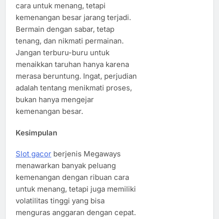
cara untuk menang, tetapi
kemenangan besar jarang terjadi.
Bermain dengan sabar, tetap
tenang, dan nikmati permainan.
Jangan terburu-buru untuk
menaikkan taruhan hanya karena
merasa beruntung. Ingat, perjudian
adalah tentang menikmati proses,
bukan hanya mengejar
kemenangan besar.
Kesimpulan
Slot gacor
berjenis Megaways
menawarkan banyak peluang
kemenangan dengan ribuan cara
untuk menang, tetapi juga memiliki
volatilitas tinggi yang bisa
menguras anggaran dengan cepat.