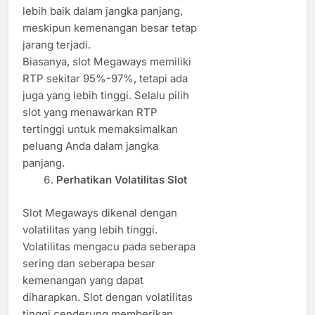
lebih baik dalam jangka panjang,
meskipun kemenangan besar tetap
jarang terjadi.
Biasanya, slot Megaways memiliki
RTP sekitar 95%-97%, tetapi ada
juga yang lebih tinggi. Selalu pilih
slot yang menawarkan RTP
tertinggi untuk memaksimalkan
peluang Anda dalam jangka
panjang.
Perhatikan Volatilitas Slot
Slot Megaways dikenal dengan
volatilitas yang lebih tinggi.
Volatilitas mengacu pada seberapa
sering dan seberapa besar
kemenangan yang dapat
diharapkan. Slot dengan volatilitas
tinggi cenderung memberikan