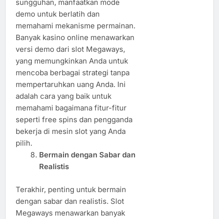
sungguhan, manfaatkan mode
demo untuk berlatih dan
memahami mekanisme permainan.
Banyak kasino online menawarkan
versi demo dari slot Megaways,
yang memungkinkan Anda untuk
mencoba berbagai strategi tanpa
mempertaruhkan uang Anda. Ini
adalah cara yang baik untuk
memahami bagaimana fitur-fitur
seperti free spins dan pengganda
bekerja di mesin slot yang Anda
pilih.
Bermain dengan Sabar dan
Realistis
Terakhir, penting untuk bermain
dengan sabar dan realistis. Slot
Megaways menawarkan banyak