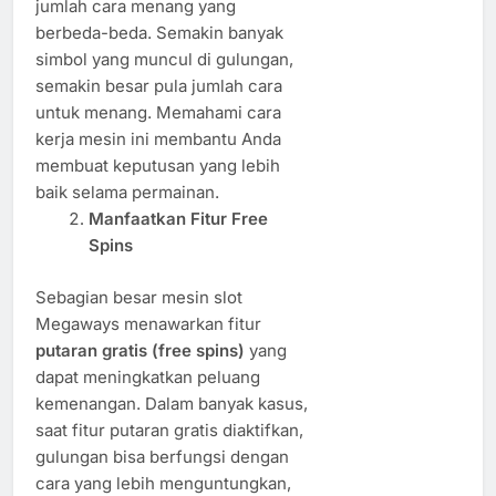
jumlah cara menang yang
berbeda-beda. Semakin banyak
simbol yang muncul di gulungan,
semakin besar pula jumlah cara
untuk menang. Memahami cara
kerja mesin ini membantu Anda
membuat keputusan yang lebih
baik selama permainan.
Manfaatkan Fitur Free
Spins
Sebagian besar mesin slot
Megaways menawarkan fitur
putaran gratis (free spins)
yang
dapat meningkatkan peluang
kemenangan. Dalam banyak kasus,
saat fitur putaran gratis diaktifkan,
gulungan bisa berfungsi dengan
cara yang lebih menguntungkan,