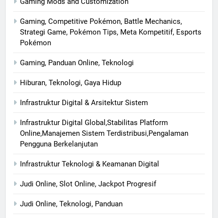
Gaming Mods and Customization
Gaming, Competitive Pokémon, Battle Mechanics,
Strategi Game, Pokémon Tips, Meta Kompetitif, Esports
Pokémon
Gaming, Panduan Online, Teknologi
Hiburan, Teknologi, Gaya Hidup
Infrastruktur Digital & Arsitektur Sistem
Infrastruktur Digital Global,Stabilitas Platform
Online,Manajemen Sistem Terdistribusi,Pengalaman
Pengguna Berkelanjutan
Infrastruktur Teknologi & Keamanan Digital
Judi Online, Slot Online, Jackpot Progresif
Judi Online, Teknologi, Panduan