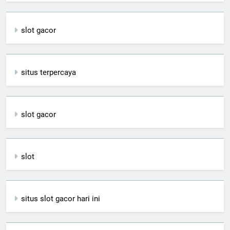
slot gacor
situs terpercaya
slot gacor
slot
situs slot gacor hari ini