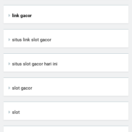
link gacor
situs link slot gacor
situs slot gacor hari ini
slot gacor
slot