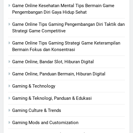
Game Online Kesehatan Mental Tips Bermain Game
Pengembangan Diri Gaya Hidup Sehat
Game Online Tips Gaming Pengembangan Diri Taktik dan
Strategi Game Competitive
Game Online Tips Gaming Strategi Game Keterampilan
Bermain Fokus dan Konsentrasi
Game Online, Bandar Slot, Hiburan Digital
Game Online, Panduan Bermain, Hiburan Digital
Gaming & Technology
Gaming & Teknologi, Panduan & Edukasi
Gaming Culture & Trends
Gaming Mods and Customization