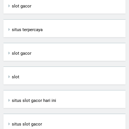
slot gacor
situs terpercaya
slot gacor
slot
situs slot gacor hari ini
situs slot gacor