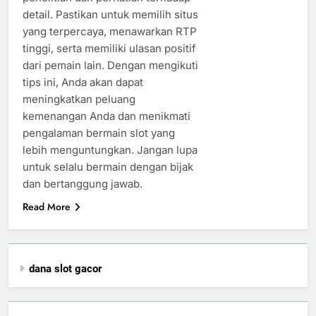
detail. Pastikan untuk memilih situs
yang terpercaya, menawarkan RTP
tinggi, serta memiliki ulasan positif
dari pemain lain. Dengan mengikuti
tips ini, Anda akan dapat
meningkatkan peluang
kemenangan Anda dan menikmati
pengalaman bermain slot yang
lebih menguntungkan. Jangan lupa
untuk selalu bermain dengan bijak
dan bertanggung jawab.
Read More
dana slot gacor