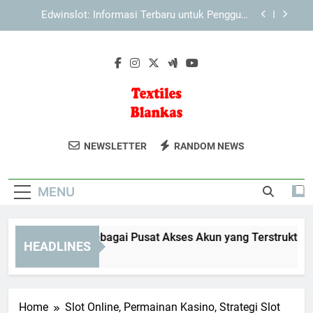
Skip
EDWINSLOT Login Aman: Langkah Sederhana
to
untuk Menghindari Kendala
content
Cara Masuk Login Edwinslot dengan Langkah
yang Lebih Efisien dan Aman
TIARA4D Login sebagai Pusat Akses Akun yang
Terstruktur
Edwinslot: Informasi Terbaru untuk Pengguna
Baru yang Perlu Diketahui
Textiles
Dapatkan Bahan Tekstil Berkualitas
EDWINSLOT Login Aman: Langkah Sederhana
NEWSLETTER
RANDOM NEWS
untuk Menghindari Kendala
Blankas
Tinggi Dari Textiles Blankas. Solusi
Cara Masuk Login Edwinslot dengan Langkah
Untuk Industri Fashion Dan Rumah
yang Lebih Efisien dan Aman
MENU
Tangga.
ARA4D Login sebagai Pusat Akses Akun yang Terstruktur
HEADLINES
Weeks Ago
Home
Slot Online, Permainan Kasino, Strategi Slot