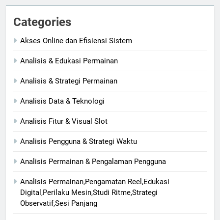
Categories
Akses Online dan Efisiensi Sistem
Analisis & Edukasi Permainan
Analisis & Strategi Permainan
Analisis Data & Teknologi
Analisis Fitur & Visual Slot
Analisis Pengguna & Strategi Waktu
Analisis Permainan & Pengalaman Pengguna
Analisis Permainan,Pengamatan Reel,Edukasi
Digital,Perilaku Mesin,Studi Ritme,Strategi
Observatif,Sesi Panjang