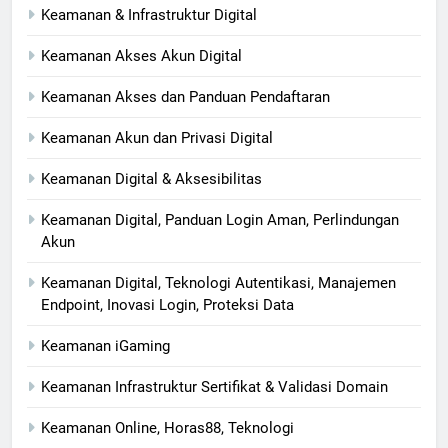
Keamanan & Infrastruktur Digital
Keamanan Akses Akun Digital
Keamanan Akses dan Panduan Pendaftaran
Keamanan Akun dan Privasi Digital
Keamanan Digital & Aksesibilitas
Keamanan Digital, Panduan Login Aman, Perlindungan
Akun
Keamanan Digital, Teknologi Autentikasi, Manajemen
Endpoint, Inovasi Login, Proteksi Data
Keamanan iGaming
Keamanan Infrastruktur Sertifikat & Validasi Domain
Keamanan Online, Horas88, Teknologi