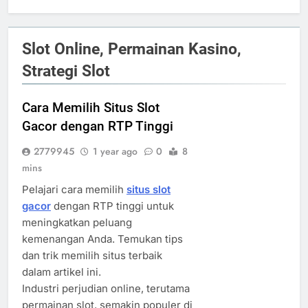
Slot Online, Permainan Kasino,
Strategi Slot
Cara Memilih Situs Slot
Gacor dengan RTP Tinggi
2779945
1 year ago
0
8
mins
Pelajari cara memilih
situs slot
gacor
dengan RTP tinggi untuk
meningkatkan peluang
kemenangan Anda. Temukan tips
dan trik memilih situs terbaik
dalam artikel ini.
Industri perjudian online, terutama
permainan slot, semakin populer di