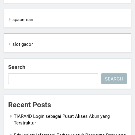
spaceman
slot gacor
Search
SEARCH
Recent Posts
TIARA4D Login sebagai Pusat Akses Akun yang
Terstruktur