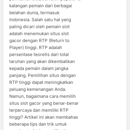
kalangan pemain dari berbagai
belahan dunia, termasuk
Indonesia. Salah satu hal yang
paling dicari oleh pemain slot
adalah menemukan situs slot
gacor dengan RTP (Return to
Player) tinggi. RTP adalah
persentase teoretis dari total
taruhan yang akan dikembalikan
kepada pemain dalam jangka
panjang. Pemilihan situs dengan
RTP tinggi dapat meningkatkan
peluang kemenangan Anda.
Namun, bagaimana cara memilih
situs slot gacor yang benar-benar
terpercaya dan memiliki RTP
tinggi? Artikel ini akan membahas
beberapa tips dan trik untuk