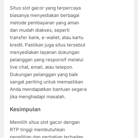
Situs slot gacor yang terpercaya
biasanya menyediakan berbagai
metode pembayaran yang aman
dan mudah diakses, seperti
transfer bank, e-wallet, atau kartu
kredit. Pastikan juga situs tersebut
menyediakan layanan dukungan
pelanggan yang responsif melalui
live chat, email, atau telepon.
Dukungan pelanggan yang baik
sangat penting untuk memastikan
Anda mendapatkan bantuan segera
jika menghadapi masalah.
Kesimpulan
Memilih situs slot gacor dengan
RTP tinggi membutuhkan
penelitian dan perhatian terhadap