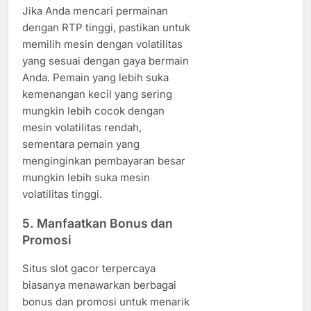
Jika Anda mencari permainan
dengan RTP tinggi, pastikan untuk
memilih mesin dengan volatilitas
yang sesuai dengan gaya bermain
Anda. Pemain yang lebih suka
kemenangan kecil yang sering
mungkin lebih cocok dengan
mesin volatilitas rendah,
sementara pemain yang
menginginkan pembayaran besar
mungkin lebih suka mesin
volatilitas tinggi.
5. Manfaatkan Bonus dan
Promosi
Situs slot gacor terpercaya
biasanya menawarkan berbagai
bonus dan promosi untuk menarik