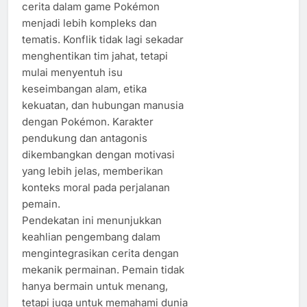
cerita dalam game Pokémon
menjadi lebih kompleks dan
tematis. Konflik tidak lagi sekadar
menghentikan tim jahat, tetapi
mulai menyentuh isu
keseimbangan alam, etika
kekuatan, dan hubungan manusia
dengan Pokémon. Karakter
pendukung dan antagonis
dikembangkan dengan motivasi
yang lebih jelas, memberikan
konteks moral pada perjalanan
pemain.
Pendekatan ini menunjukkan
keahlian pengembang dalam
mengintegrasikan cerita dengan
mekanik permainan. Pemain tidak
hanya bermain untuk menang,
tetapi juga untuk memahami dunia