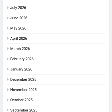
July 2026
June 2026
May 2026
April 2026
March 2026
February 2026
January 2026
December 2025
November 2025
October 2025
September 2025