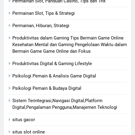
Permainan Slot, Panduan Casino, Tips dan Trik
Permainan Slot, Tips & Strategi
Permainan, Hiburan, Strategi
Produktivitas dalam Gaming Tips Bermain Game Online
Kesehatan Mental dan Gaming Pengelolaan Waktu dalam
Bermain Game Game Online dan Fokus
Produktivitas Digital & Gaming Lifestyle
Psikologi Pemain & Analisis Game Digital
Psikologi Pemain & Budaya Digital
Sistem Terintegrasi,Navigasi Digital,Platform
Digital,Pengalaman Pengguna,Manajemen Teknologi
situs gacor
situs slot online