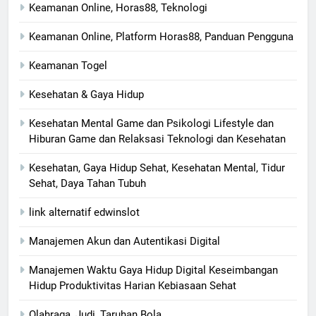
Keamanan Online, Horas88, Teknologi
Keamanan Online, Platform Horas88, Panduan Pengguna
Keamanan Togel
Kesehatan & Gaya Hidup
Kesehatan Mental Game dan Psikologi Lifestyle dan
Hiburan Game dan Relaksasi Teknologi dan Kesehatan
Kesehatan, Gaya Hidup Sehat, Kesehatan Mental, Tidur
Sehat, Daya Tahan Tubuh
link alternatif edwinslot
Manajemen Akun dan Autentikasi Digital
Manajemen Waktu Gaya Hidup Digital Keseimbangan
Hidup Produktivitas Harian Kebiasaan Sehat
Olahraga, Judi, Taruhan Bola