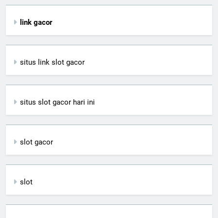
link gacor
situs link slot gacor
situs slot gacor hari ini
slot gacor
slot