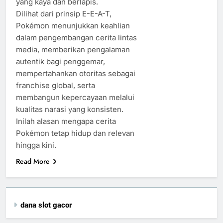
yang kaya dan berlapis.
Dilihat dari prinsip E-E-A-T,
Pokémon menunjukkan keahlian
dalam pengembangan cerita lintas
media, memberikan pengalaman
autentik bagi penggemar,
mempertahankan otoritas sebagai
franchise global, serta
membangun kepercayaan melalui
kualitas narasi yang konsisten.
Inilah alasan mengapa cerita
Pokémon tetap hidup dan relevan
hingga kini.
Read More
dana slot gacor