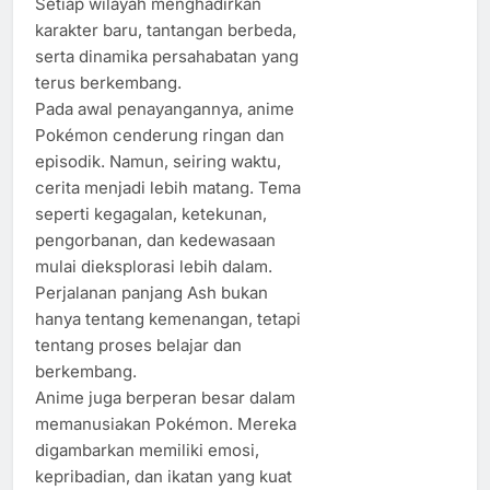
Setiap wilayah menghadirkan
karakter baru, tantangan berbeda,
serta dinamika persahabatan yang
terus berkembang.
Pada awal penayangannya, anime
Pokémon cenderung ringan dan
episodik. Namun, seiring waktu,
cerita menjadi lebih matang. Tema
seperti kegagalan, ketekunan,
pengorbanan, dan kedewasaan
mulai dieksplorasi lebih dalam.
Perjalanan panjang Ash bukan
hanya tentang kemenangan, tetapi
tentang proses belajar dan
berkembang.
Anime juga berperan besar dalam
memanusiakan Pokémon. Mereka
digambarkan memiliki emosi,
kepribadian, dan ikatan yang kuat