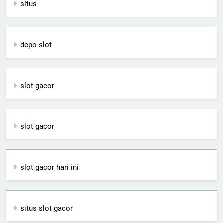
situs
depo slot
slot gacor
slot gacor
slot gacor hari ini
situs slot gacor