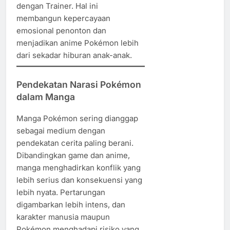
dengan Trainer. Hal ini
membangun kepercayaan
emosional penonton dan
menjadikan anime Pokémon lebih
dari sekadar hiburan anak-anak.
Pendekatan Narasi Pokémon
dalam Manga
Manga Pokémon sering dianggap
sebagai medium dengan
pendekatan cerita paling berani.
Dibandingkan game dan anime,
manga menghadirkan konflik yang
lebih serius dan konsekuensi yang
lebih nyata. Pertarungan
digambarkan lebih intens, dan
karakter manusia maupun
Pokémon menghadapi risiko yang