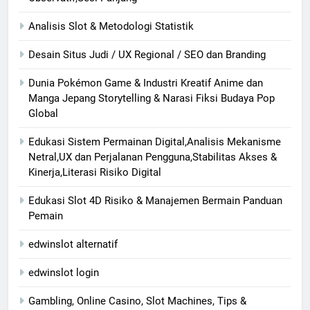
Analisis Slot & Metodologi Statistik
Desain Situs Judi / UX Regional / SEO dan Branding
Dunia Pokémon Game & Industri Kreatif Anime dan
Manga Jepang Storytelling & Narasi Fiksi Budaya Pop
Global
Edukasi Sistem Permainan Digital,Analisis Mekanisme
Netral,UX dan Perjalanan Pengguna,Stabilitas Akses &
Kinerja,Literasi Risiko Digital
Edukasi Slot 4D Risiko & Manajemen Bermain Panduan
Pemain
edwinslot alternatif
edwinslot login
Gambling, Online Casino, Slot Machines, Tips &