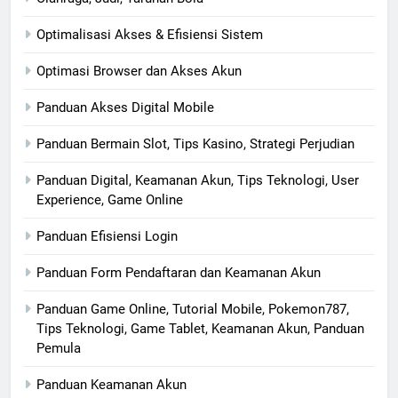
Optimalisasi Akses & Efisiensi Sistem
Optimasi Browser dan Akses Akun
Panduan Akses Digital Mobile
Panduan Bermain Slot, Tips Kasino, Strategi Perjudian
Panduan Digital, Keamanan Akun, Tips Teknologi, User
Experience, Game Online
Panduan Efisiensi Login
Panduan Form Pendaftaran dan Keamanan Akun
Panduan Game Online, Tutorial Mobile, Pokemon787,
Tips Teknologi, Game Tablet, Keamanan Akun, Panduan
Pemula
Panduan Keamanan Akun