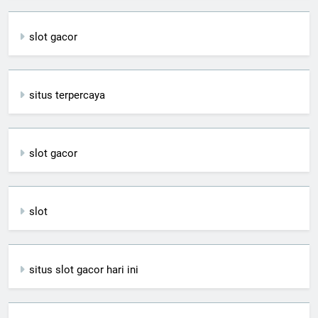
slot gacor
situs terpercaya
slot gacor
slot
situs slot gacor hari ini