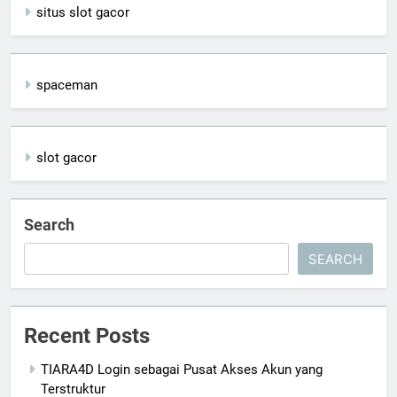
situs slot gacor
spaceman
slot gacor
Search
SEARCH
Recent Posts
TIARA4D Login sebagai Pusat Akses Akun yang
Terstruktur