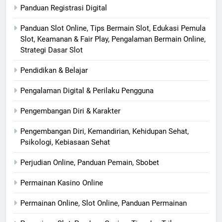
Panduan Registrasi Digital
Panduan Slot Online, Tips Bermain Slot, Edukasi Pemula
Slot, Keamanan & Fair Play, Pengalaman Bermain Online,
Strategi Dasar Slot
Pendidikan & Belajar
Pengalaman Digital & Perilaku Pengguna
Pengembangan Diri & Karakter
Pengembangan Diri, Kemandirian, Kehidupan Sehat,
Psikologi, Kebiasaan Sehat
Perjudian Online, Panduan Pemain, Sbobet
Permainan Kasino Online
Permainan Online, Slot Online, Panduan Permainan