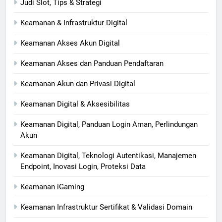
Judi Slot, Tips & Strategi
Keamanan & Infrastruktur Digital
Keamanan Akses Akun Digital
Keamanan Akses dan Panduan Pendaftaran
Keamanan Akun dan Privasi Digital
Keamanan Digital & Aksesibilitas
Keamanan Digital, Panduan Login Aman, Perlindungan
Akun
Keamanan Digital, Teknologi Autentikasi, Manajemen
Endpoint, Inovasi Login, Proteksi Data
Keamanan iGaming
Keamanan Infrastruktur Sertifikat & Validasi Domain