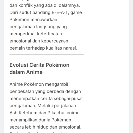
dan konflik yang ada di dalamnya.
Dari sudut pandang E-E-A-T, game
Pokémon menawarkan
pengalaman langsung yang
memperkuat keterlibatan
emosional dan kepercayaan
pemain terhadap kualitas narasi.
Evolusi Cerita Pokémon
dalam Anime
Anime Pokémon mengambil
pendekatan yang berbeda dengan
menempatkan cerita sebagai pusat
pengalaman. Melalui perjalanan
Ash Ketchum dan Pikachu, anime
menampilkan dunia Pokémon
secara lebih hidup dan emosional.