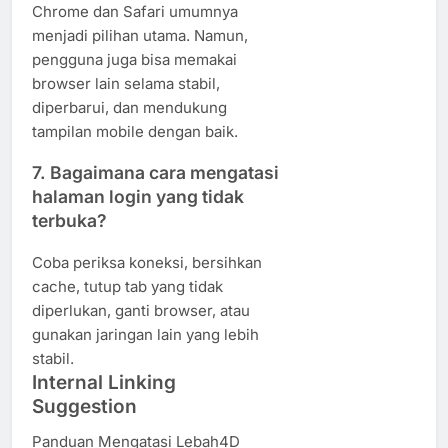
Chrome dan Safari umumnya
menjadi pilihan utama. Namun,
pengguna juga bisa memakai
browser lain selama stabil,
diperbarui, dan mendukung
tampilan mobile dengan baik.
7. Bagaimana cara mengatasi
halaman login yang tidak
terbuka?
Coba periksa koneksi, bersihkan
cache, tutup tab yang tidak
diperlukan, ganti browser, atau
gunakan jaringan lain yang lebih
stabil.
Internal Linking
Suggestion
Panduan Mengatasi Lebah4D