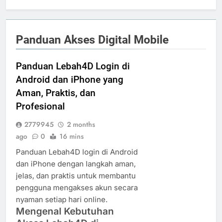
Panduan Akses Digital Mobile
Panduan Lebah4D Login di
Android dan iPhone yang
Aman, Praktis, dan
Profesional
2779945
2 months
ago
0
16 mins
Panduan Lebah4D login di Android
dan iPhone dengan langkah aman,
jelas, dan praktis untuk membantu
pengguna mengakses akun secara
nyaman setiap hari online.
Mengenal Kebutuhan