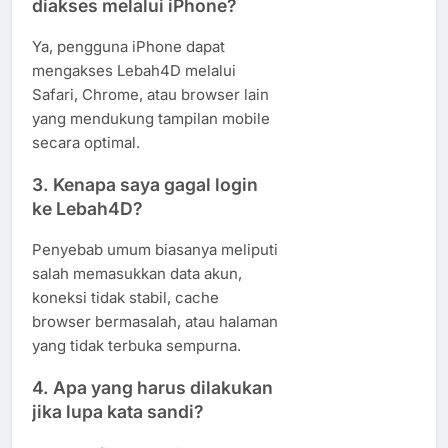
diakses melalui iPhone?
Ya, pengguna iPhone dapat
mengakses Lebah4D melalui
Safari, Chrome, atau browser lain
yang mendukung tampilan mobile
secara optimal.
3. Kenapa saya gagal login
ke Lebah4D?
Penyebab umum biasanya meliputi
salah memasukkan data akun,
koneksi tidak stabil, cache
browser bermasalah, atau halaman
yang tidak terbuka sempurna.
4. Apa yang harus dilakukan
jika lupa kata sandi?