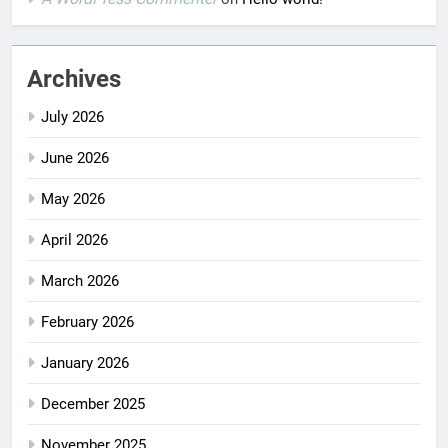
Archives
July 2026
June 2026
May 2026
April 2026
March 2026
February 2026
January 2026
December 2025
November 2025