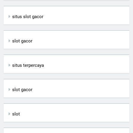
situs slot gacor
slot gacor
situs terpercaya
slot gacor
slot