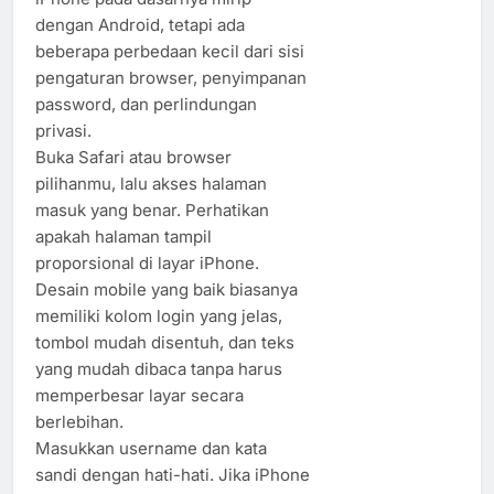
dengan Android, tetapi ada
beberapa perbedaan kecil dari sisi
pengaturan browser, penyimpanan
password, dan perlindungan
privasi.
Buka Safari atau browser
pilihanmu, lalu akses halaman
masuk yang benar. Perhatikan
apakah halaman tampil
proporsional di layar iPhone.
Desain mobile yang baik biasanya
memiliki kolom login yang jelas,
tombol mudah disentuh, dan teks
yang mudah dibaca tanpa harus
memperbesar layar secara
berlebihan.
Masukkan username dan kata
sandi dengan hati-hati. Jika iPhone