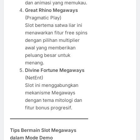
dan animasi yang memukau.
Great Rhino Megaways
(Pragmatic Play)
Slot bertema satwa liar ini
menawarkan fitur free spins
dengan pilihan multiplier
awal yang memberikan
peluang besar untuk
menang.
Divine Fortune Megaways
(NetEnt)
Slot ini menggabungkan
mekanisme Megaways
dengan tema mitologi dan
fitur bonus progresif.
Tips Bermain Slot Megaways
dalam Mode Demo