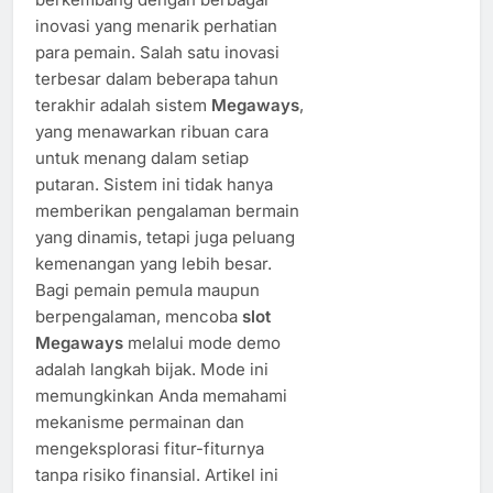
inovasi yang menarik perhatian
para pemain. Salah satu inovasi
terbesar dalam beberapa tahun
terakhir adalah sistem
Megaways
,
yang menawarkan ribuan cara
untuk menang dalam setiap
putaran. Sistem ini tidak hanya
memberikan pengalaman bermain
yang dinamis, tetapi juga peluang
kemenangan yang lebih besar.
Bagi pemain pemula maupun
berpengalaman, mencoba
slot
Megaways
melalui mode demo
adalah langkah bijak. Mode ini
memungkinkan Anda memahami
mekanisme permainan dan
mengeksplorasi fitur-fiturnya
tanpa risiko finansial. Artikel ini