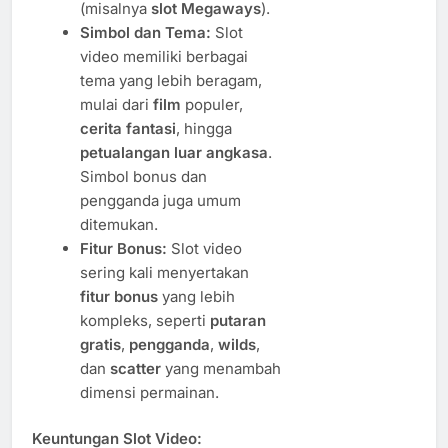
(misalnya
slot Megaways
).
Simbol dan Tema:
Slot
video memiliki berbagai
tema yang lebih beragam,
mulai dari
film
populer,
cerita fantasi
, hingga
petualangan luar angkasa
.
Simbol bonus dan
pengganda juga umum
ditemukan.
Fitur Bonus:
Slot video
sering kali menyertakan
fitur bonus
yang lebih
kompleks, seperti
putaran
gratis
,
pengganda
,
wilds
,
dan
scatter
yang menambah
dimensi permainan.
Keuntungan Slot Video: