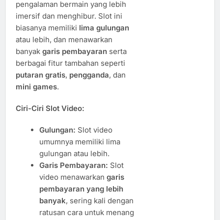
pengalaman bermain yang lebih
imersif dan menghibur. Slot ini
biasanya memiliki
lima gulungan
atau lebih, dan menawarkan
banyak
garis pembayaran
serta
berbagai fitur tambahan seperti
putaran gratis
,
pengganda
, dan
mini games
.
Ciri-Ciri Slot Video:
Gulungan:
Slot video
umumnya memiliki lima
gulungan atau lebih.
Garis Pembayaran:
Slot
video menawarkan
garis
pembayaran yang lebih
banyak
, sering kali dengan
ratusan cara untuk menang