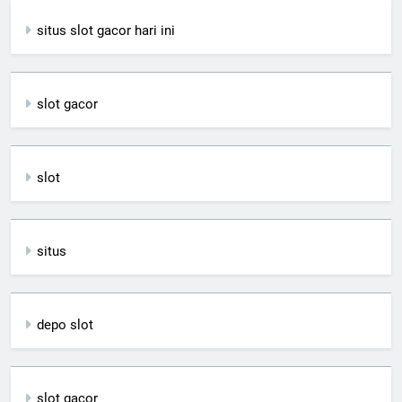
situs slot gacor hari ini
slot gacor
slot
situs
depo slot
slot gacor