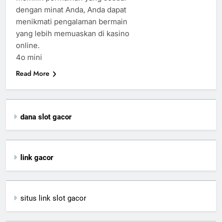
dengan minat Anda, Anda dapat
menikmati pengalaman bermain
yang lebih memuaskan di kasino
online.
4o mini
Read More
dana slot gacor
link gacor
situs link slot gacor