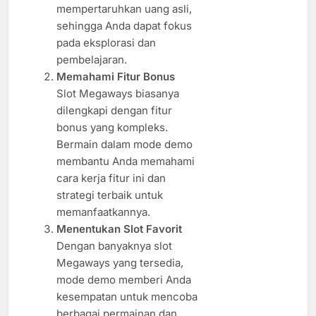
mempertaruhkan uang asli,
sehingga Anda dapat fokus
pada eksplorasi dan
pembelajaran.
Memahami Fitur Bonus
Slot Megaways biasanya
dilengkapi dengan fitur
bonus yang kompleks.
Bermain dalam mode demo
membantu Anda memahami
cara kerja fitur ini dan
strategi terbaik untuk
memanfaatkannya.
Menentukan Slot Favorit
Dengan banyaknya slot
Megaways yang tersedia,
mode demo memberi Anda
kesempatan untuk mencoba
berbagai permainan dan