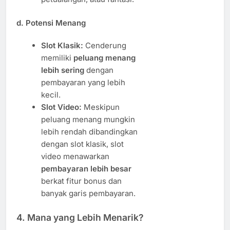
d. Potensi Menang
Slot Klasik:
Cenderung
memiliki
peluang menang
lebih sering
dengan
pembayaran yang lebih
kecil.
Slot Video:
Meskipun
peluang menang mungkin
lebih rendah dibandingkan
dengan slot klasik, slot
video menawarkan
pembayaran lebih besar
berkat fitur bonus dan
banyak garis pembayaran.
4. Mana yang Lebih Menarik?