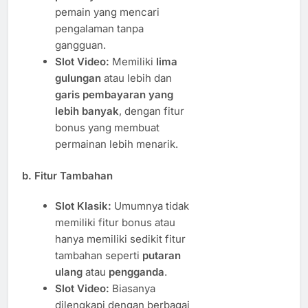
pemain yang mencari
pengalaman tanpa
gangguan.
Slot Video:
Memiliki
lima
gulungan
atau lebih dan
garis pembayaran yang
lebih banyak
, dengan fitur
bonus yang membuat
permainan lebih menarik.
b. Fitur Tambahan
Slot Klasik:
Umumnya tidak
memiliki fitur bonus atau
hanya memiliki sedikit fitur
tambahan seperti
putaran
ulang
atau
pengganda
.
Slot Video:
Biasanya
dilengkapi dengan berbagai