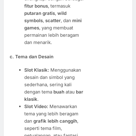
fitur bonus
, termasuk
putaran gratis
,
wild
symbols
,
scatter
, dan
mini
games
, yang membuat
permainan lebih beragam
dan menarik.
c. Tema dan Desain
Slot Klasik:
Menggunakan
desain dan simbol yang
sederhana, sering kali
dengan tema
buah
atau
bar
klasik
.
Slot Video:
Menawarkan
tema yang lebih beragam
dan
grafik lebih canggih
,
seperti tema film,
petualangan, atau fantasi.