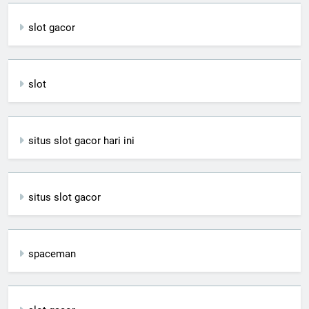
slot gacor
slot
situs slot gacor hari ini
situs slot gacor
spaceman