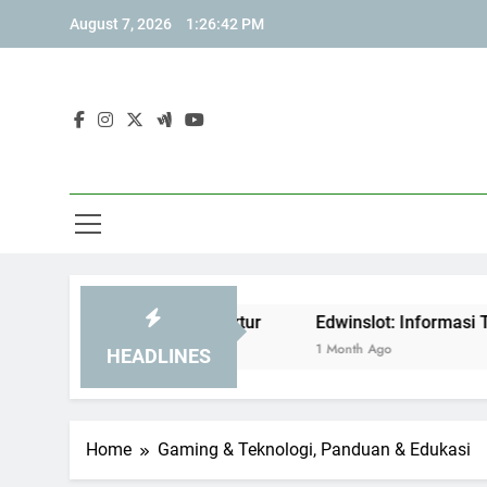
Skip
August 7, 2026
1:26:43 PM
to
content
Tex
Dapatkan B
kun yang Terstruktur
Edwinslot: Informasi Terbaru unt
1 Month Ago
HEADLINES
Home
Gaming & Teknologi, Panduan & Edukasi