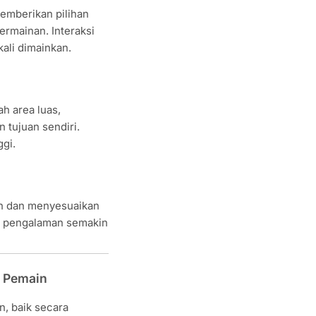
emberikan pilihan
ermainan. Interaksi
kali dimainkan.
h area luas,
n tujuan sendiri.
ggi.
n dan menyesuaikan
at pengalaman semakin
i Pemain
, baik secara