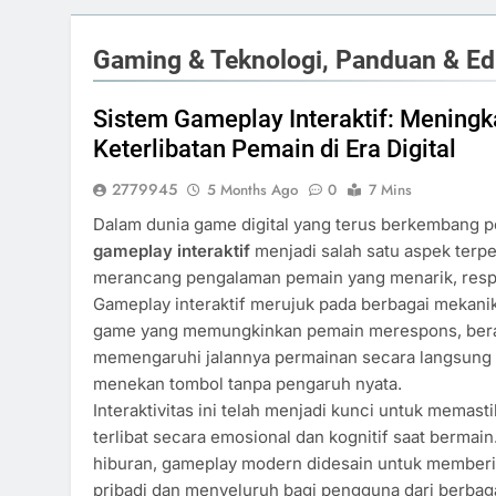
Gaming & Teknologi, Panduan & Ed
Sistem Gameplay Interaktif: Meningk
Keterlibatan Pemain di Era Digital
2779945
5 Months Ago
0
7 Mins
Dalam dunia game digital yang terus berkembang p
gameplay interaktif
menjadi salah satu aspek terp
merancang pengalaman pemain yang menarik, respo
Gameplay interaktif merujuk pada berbagai mekanik
game yang memungkinkan pemain merespons, bera
memengaruhi jalannya permainan secara langsung
menekan tombol tanpa pengaruh nyata.
Interaktivitas ini telah menjadi kunci untuk memas
terlibat secara emosional dan kognitif saat bermai
hiburan, gameplay modern didesain untuk member
pribadi dan menyeluruh bagi pengguna dari berbaga