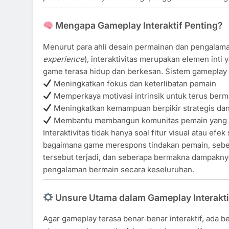
Mengapa Gameplay Interaktif Penting?
Menurut para ahli desain permainan dan pengalam
experience
), interaktivitas merupakan elemen int
game terasa hidup dan berkesan. Sistem gameplay y
Meningkatkan fokus dan keterlibatan pemain
Memperkaya motivasi intrinsik untuk terus berm
Meningkatkan kemampuan berpikir strategis dan
Membantu membangun komunitas pemain yang 
Interaktivitas tidak hanya soal fitur visual atau efe
bagaimana game merespons tindakan pemain, sebe
tersebut terjadi, dan seberapa bermakna dampakny
pengalaman bermain secara keseluruhan.
Unsure Utama dalam Gameplay Interakti
Agar gameplay terasa benar‑benar interaktif, ada