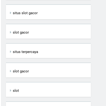
situs slot gacor
slot gacor
situs terpercaya
slot gacor
slot