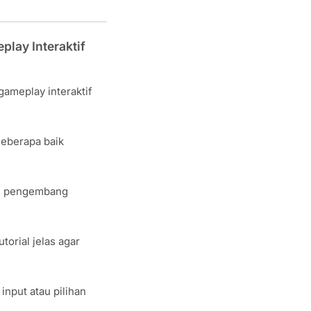
lay Interaktif
ameplay interaktif
eberapa baik
en pengembang
torial jelas agar
input atau pilihan