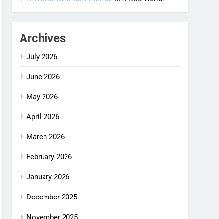
Archives
July 2026
June 2026
May 2026
April 2026
March 2026
February 2026
January 2026
December 2025
November 2025