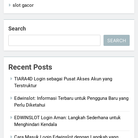
slot gacor
Search
SEARCH
Recent Posts
TIARA4D Login sebagai Pusat Akses Akun yang
Terstruktur
Edwinslot: Informasi Terbaru untuk Pengguna Baru yang
Perlu Diketahui
EDWINSLOT Login Aman: Langkah Sederhana untuk
Menghindari Kendala
Cara Masuk Login Edwinslot dengan Langkah yang