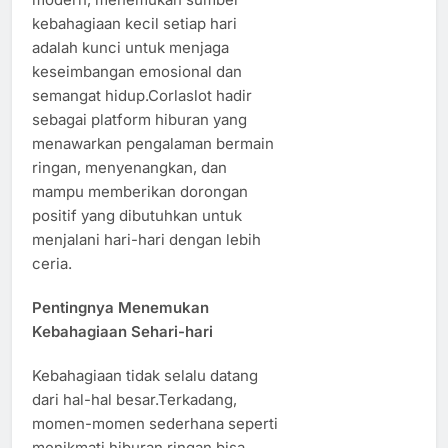
kebahagiaan kecil setiap hari
adalah kunci untuk menjaga
keseimbangan emosional dan
semangat hidup.Corlaslot hadir
sebagai platform hiburan yang
menawarkan pengalaman bermain
ringan, menyenangkan, dan
mampu memberikan dorongan
positif yang dibutuhkan untuk
menjalani hari-hari dengan lebih
ceria.
Pentingnya Menemukan
Kebahagiaan Sehari-hari
Kebahagiaan tidak selalu datang
dari hal-hal besar.Terkadang,
momen-momen sederhana seperti
menikmati hiburan ringan bisa