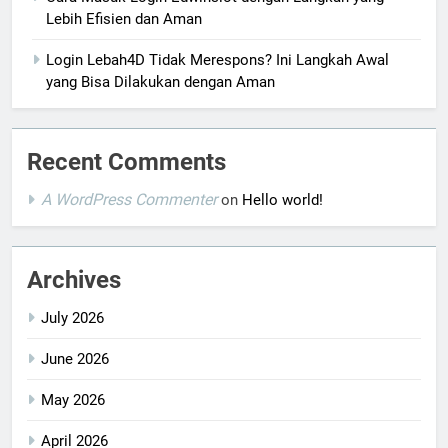
Lebih Efisien dan Aman
Login Lebah4D Tidak Merespons? Ini Langkah Awal
yang Bisa Dilakukan dengan Aman
Recent Comments
A WordPress Commenter
on
Hello world!
Archives
July 2026
June 2026
May 2026
April 2026