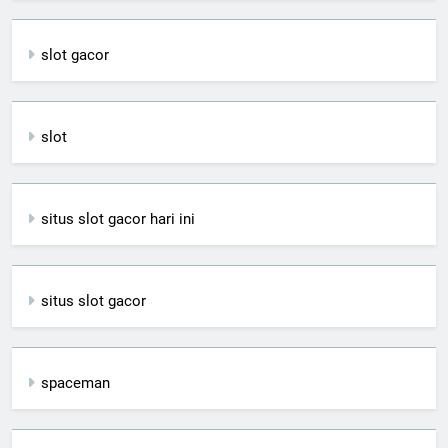
slot gacor
slot
situs slot gacor hari ini
situs slot gacor
spaceman