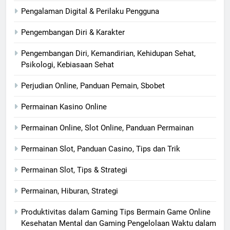
Pengalaman Digital & Perilaku Pengguna
Pengembangan Diri & Karakter
Pengembangan Diri, Kemandirian, Kehidupan Sehat,
Psikologi, Kebiasaan Sehat
Perjudian Online, Panduan Pemain, Sbobet
Permainan Kasino Online
Permainan Online, Slot Online, Panduan Permainan
Permainan Slot, Panduan Casino, Tips dan Trik
Permainan Slot, Tips & Strategi
Permainan, Hiburan, Strategi
Produktivitas dalam Gaming Tips Bermain Game Online
Kesehatan Mental dan Gaming Pengelolaan Waktu dalam