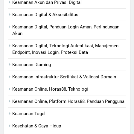
Keamanan Akun dan Privasi Digital
Keamanan Digital & Aksesibilitas
Keamanan Digital, Panduan Login Aman, Perlindungan
Akun
Keamanan Digital, Teknologi Autentikasi, Manajemen
Endpoint, Inovasi Login, Proteksi Data
Keamanan iGaming
Keamanan Infrastruktur Sertifikat & Validasi Domain
Keamanan Online, Horas88, Teknologi
Keamanan Online, Platform Horas88, Panduan Pengguna
Keamanan Togel
Kesehatan & Gaya Hidup