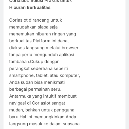
Corlaslot: Solusi Praktis untuk
Hiburan Berkualitas
Corlaslot dirancang untuk
memudahkan siapa saja
menemukan hiburan ringan yang
berkualitas.Platform ini dapat
diakses langsung melalui browser
tanpa perlu mengunduh aplikasi
tambahan.Cukup dengan
perangkat sederhana seperti
smartphone, tablet, atau komputer,
Anda sudah bisa menikmati
berbagai permainan seru.
Antarmuka yang intuitif membuat
navigasi di Corlaslot sangat
mudah, bahkan untuk pengguna
baru.Hal ini memungkinkan Anda
langsung masuk ke dalam suasana