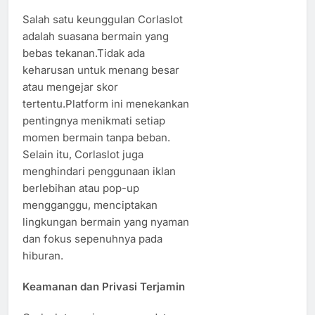
Salah satu keunggulan Corlaslot
adalah suasana bermain yang
bebas tekanan.Tidak ada
keharusan untuk menang besar
atau mengejar skor
tertentu.Platform ini menekankan
pentingnya menikmati setiap
momen bermain tanpa beban.
Selain itu, Corlaslot juga
menghindari penggunaan iklan
berlebihan atau pop-up
mengganggu, menciptakan
lingkungan bermain yang nyaman
dan fokus sepenuhnya pada
hiburan.
Keamanan dan Privasi Terjamin