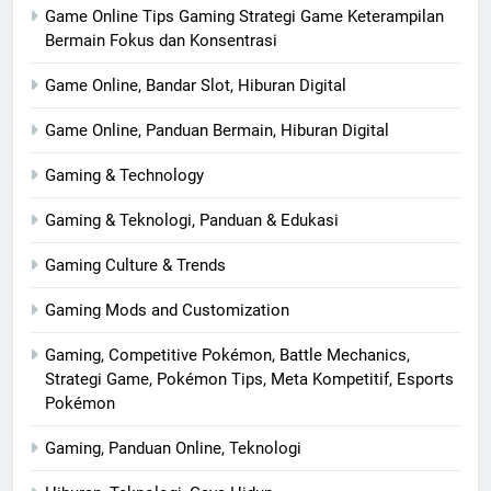
Game Online Tips Gaming Strategi Game Keterampilan
Bermain Fokus dan Konsentrasi
Game Online, Bandar Slot, Hiburan Digital
Game Online, Panduan Bermain, Hiburan Digital
Gaming & Technology
Gaming & Teknologi, Panduan & Edukasi
Gaming Culture & Trends
Gaming Mods and Customization
Gaming, Competitive Pokémon, Battle Mechanics,
Strategi Game, Pokémon Tips, Meta Kompetitif, Esports
Pokémon
Gaming, Panduan Online, Teknologi