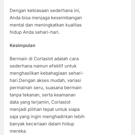
Dengan kebiasaan sederhana ini,
Anda bisa menjaga keseimbangan
mental dan meningkatkan kualitas
hidup Anda sehari-hari.
Kesimpulan
Bermain di Corlaslot adalah cara
sederhana namun efektif untuk
menghasilkan kebahagiaan sehari-
hari.Dengan akses mudah, variasi
permainan seru, suasana bermain
tanpa tekanan, serta keamanan
data yang terjamin, Corlaslot
menjadi pilihan tepat untuk siapa
saja yang ingin menghadirkan lebih
banyak keceriaan dalam hidup
mereka.