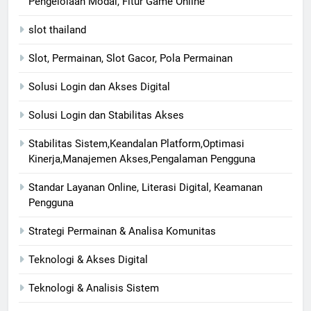
Pengelolaan Modal, Fitur Game Online
slot thailand
Slot, Permainan, Slot Gacor, Pola Permainan
Solusi Login dan Akses Digital
Solusi Login dan Stabilitas Akses
Stabilitas Sistem,Keandalan Platform,Optimasi
Kinerja,Manajemen Akses,Pengalaman Pengguna
Standar Layanan Online, Literasi Digital, Keamanan
Pengguna
Strategi Permainan & Analisa Komunitas
Teknologi & Akses Digital
Teknologi & Analisis Sistem