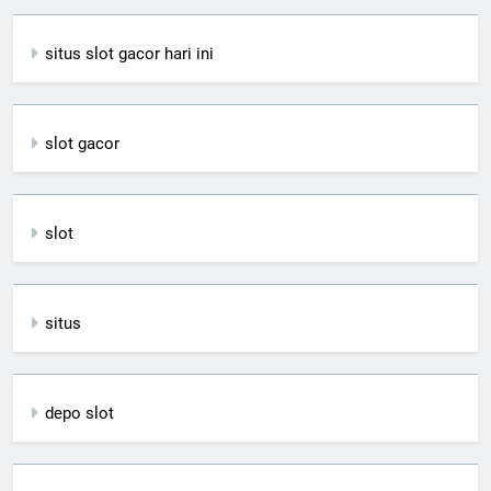
situs slot gacor hari ini
slot gacor
slot
situs
depo slot