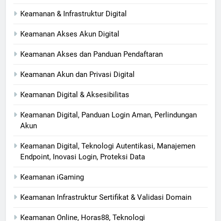
Keamanan & Infrastruktur Digital
Keamanan Akses Akun Digital
Keamanan Akses dan Panduan Pendaftaran
Keamanan Akun dan Privasi Digital
Keamanan Digital & Aksesibilitas
Keamanan Digital, Panduan Login Aman, Perlindungan
Akun
Keamanan Digital, Teknologi Autentikasi, Manajemen
Endpoint, Inovasi Login, Proteksi Data
Keamanan iGaming
Keamanan Infrastruktur Sertifikat & Validasi Domain
Keamanan Online, Horas88, Teknologi