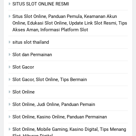
SITUS SLOT ONLINE RESMI
Situs Slot Online, Panduan Pemula, Keamanan Akun
Online, Edukasi Slot Online, Update Link Slot Resmi, Tips
Akses Aman, Informasi Platform Slot
situs slot thailand
Slot dan Permainan
Slot Gacor
Slot Gacor, Slot Online, Tips Bermain
Slot Online
Slot Online, Judi Online, Panduan Pemain
Slot Online, Kasino Online, Panduan Permainan
Slot Online, Mobile Gaming, Kasino Digital, Tips Menang
Slot, Hiburan Digital