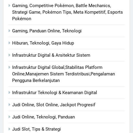
Gaming, Competitive Pokémon, Battle Mechanics,
Strategi Game, Pokémon Tips, Meta Kompetitif, Esports
Pokémon
Gaming, Panduan Online, Teknologi
Hiburan, Teknologi, Gaya Hidup
Infrastruktur Digital & Arsitektur Sistem
Infrastruktur Digital Global,Stabilitas Platform
Online,Manajemen Sistem Terdistribusi,Pengalaman
Pengguna Berkelanjutan
Infrastruktur Teknologi & Keamanan Digital
Judi Online, Slot Online, Jackpot Progresif
Judi Online, Teknologi, Panduan
Judi Slot, Tips & Strategi