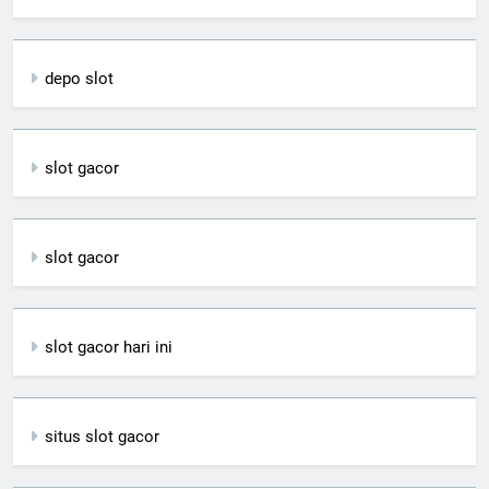
depo slot
slot gacor
slot gacor
slot gacor hari ini
situs slot gacor