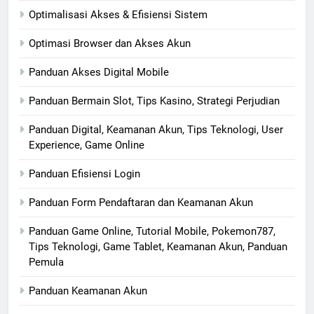
Optimalisasi Akses & Efisiensi Sistem
Optimasi Browser dan Akses Akun
Panduan Akses Digital Mobile
Panduan Bermain Slot, Tips Kasino, Strategi Perjudian
Panduan Digital, Keamanan Akun, Tips Teknologi, User
Experience, Game Online
Panduan Efisiensi Login
Panduan Form Pendaftaran dan Keamanan Akun
Panduan Game Online, Tutorial Mobile, Pokemon787,
Tips Teknologi, Game Tablet, Keamanan Akun, Panduan
Pemula
Panduan Keamanan Akun