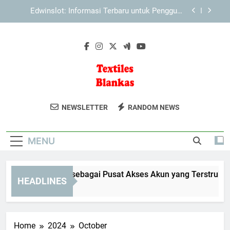
Skip
Edwinslot: Informasi Terbaru untuk Pengguna
to
Baru yang Perlu Diketahui
content
EDWINSLOT Login Aman: Langkah Sederhana
untuk Menghindari Kendala
Cara Masuk Login Edwinslot dengan Langkah
yang Lebih Efisien dan Aman
TIARA4D Login sebagai Pusat Akses Akun yang
Terstruktur
Textiles
Edwinslot: Informasi Terbaru untuk Pengguna
Dapatkan Bahan Tekstil Berkualitas
NEWSLETTER
RANDOM NEWS
Baru yang Perlu Diketahui
Blankas
Tinggi Dari Textiles Blankas. Solusi
EDWINSLOT Login Aman: Langkah Sederhana
Untuk Industri Fashion Dan Rumah
untuk Menghindari Kendala
MENU
Tangga.
Cara Masuk Login Edwinslot dengan Langkah
yang Lebih Efisien dan Aman
TIARA4D Login sebagai Pusat Akses Akun yang Terstruktur
HEADLINES
4 Weeks Ago
Home
2024
October