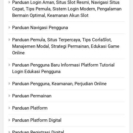
Panduan Login Aman, Situs Slot Resmi, Navigasi Situs
Cepat, Tips Pemula, Sistem Login Modern, Pengalaman
Bermain Optimal, Keamanan Akun Slot
Panduan Navigasi Pengguna
Panduan Pemula, Situs Terpercaya, Tips CorlaSlot,
Manajemen Modal, Strategi Permainan, Edukasi Game
Online
Panduan Pengguna Baru Informasi Platform Tutorial
Login Edukasi Pengguna
Panduan Pengguna, Keamanan, Perjudian Online
Panduan Permainan
Panduan Platform
Panduan Platform Digital
Panduan Registrasi Digital