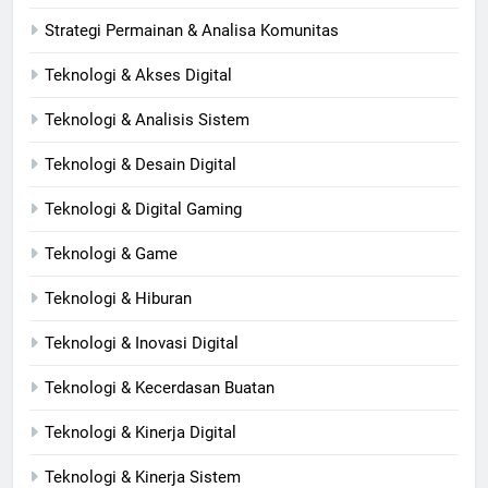
Strategi Permainan & Analisa Komunitas
Teknologi & Akses Digital
Teknologi & Analisis Sistem
Teknologi & Desain Digital
Teknologi & Digital Gaming
Teknologi & Game
Teknologi & Hiburan
Teknologi & Inovasi Digital
Teknologi & Kecerdasan Buatan
Teknologi & Kinerja Digital
Teknologi & Kinerja Sistem