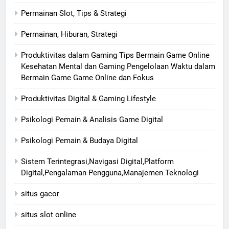
Permainan Slot, Tips & Strategi
Permainan, Hiburan, Strategi
Produktivitas dalam Gaming Tips Bermain Game Online
Kesehatan Mental dan Gaming Pengelolaan Waktu dalam
Bermain Game Game Online dan Fokus
Produktivitas Digital & Gaming Lifestyle
Psikologi Pemain & Analisis Game Digital
Psikologi Pemain & Budaya Digital
Sistem Terintegrasi,Navigasi Digital,Platform
Digital,Pengalaman Pengguna,Manajemen Teknologi
situs gacor
situs slot online