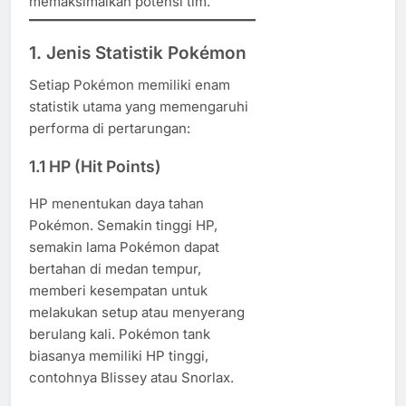
memaksimalkan potensi tim.
1. Jenis Statistik Pokémon
Setiap Pokémon memiliki enam
statistik utama yang memengaruhi
performa di pertarungan:
1.1 HP (Hit Points)
HP menentukan daya tahan
Pokémon. Semakin tinggi HP,
semakin lama Pokémon dapat
bertahan di medan tempur,
memberi kesempatan untuk
melakukan setup atau menyerang
berulang kali. Pokémon tank
biasanya memiliki HP tinggi,
contohnya Blissey atau Snorlax.