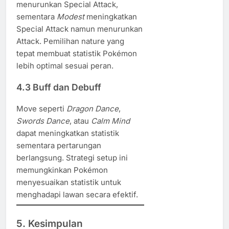
menurunkan Special Attack,
sementara
Modest
meningkatkan
Special Attack namun menurunkan
Attack. Pemilihan nature yang
tepat membuat statistik Pokémon
lebih optimal sesuai peran.
4.3 Buff dan Debuff
Move seperti
Dragon Dance
,
Swords Dance
, atau
Calm Mind
dapat meningkatkan statistik
sementara pertarungan
berlangsung. Strategi setup ini
memungkinkan Pokémon
menyesuaikan statistik untuk
menghadapi lawan secara efektif.
5. Kesimpulan