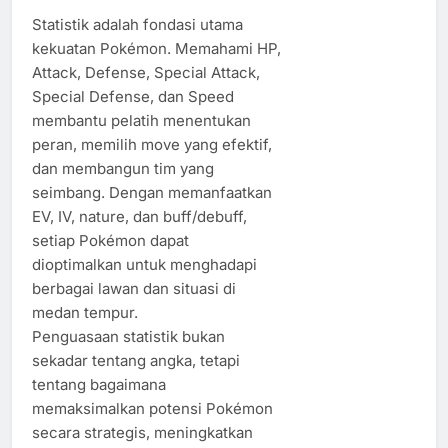
Statistik adalah fondasi utama
kekuatan Pokémon. Memahami HP,
Attack, Defense, Special Attack,
Special Defense, dan Speed
membantu pelatih menentukan
peran, memilih move yang efektif,
dan membangun tim yang
seimbang. Dengan memanfaatkan
EV, IV, nature, dan buff/debuff,
setiap Pokémon dapat
dioptimalkan untuk menghadapi
berbagai lawan dan situasi di
medan tempur.
Penguasaan statistik bukan
sekadar tentang angka, tetapi
tentang bagaimana
memaksimalkan potensi Pokémon
secara strategis, meningkatkan