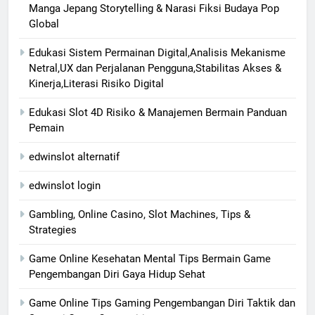
Manga Jepang Storytelling & Narasi Fiksi Budaya Pop
Global
Edukasi Sistem Permainan Digital,Analisis Mekanisme
Netral,UX dan Perjalanan Pengguna,Stabilitas Akses &
Kinerja,Literasi Risiko Digital
Edukasi Slot 4D Risiko & Manajemen Bermain Panduan
Pemain
edwinslot alternatif
edwinslot login
Gambling, Online Casino, Slot Machines, Tips &
Strategies
Game Online Kesehatan Mental Tips Bermain Game
Pengembangan Diri Gaya Hidup Sehat
Game Online Tips Gaming Pengembangan Diri Taktik dan