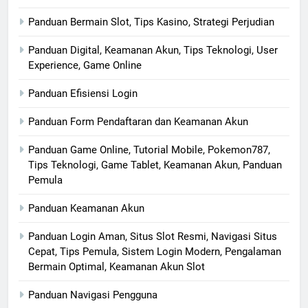
Panduan Bermain Slot, Tips Kasino, Strategi Perjudian
Panduan Digital, Keamanan Akun, Tips Teknologi, User
Experience, Game Online
Panduan Efisiensi Login
Panduan Form Pendaftaran dan Keamanan Akun
Panduan Game Online, Tutorial Mobile, Pokemon787,
Tips Teknologi, Game Tablet, Keamanan Akun, Panduan
Pemula
Panduan Keamanan Akun
Panduan Login Aman, Situs Slot Resmi, Navigasi Situs
Cepat, Tips Pemula, Sistem Login Modern, Pengalaman
Bermain Optimal, Keamanan Akun Slot
Panduan Navigasi Pengguna