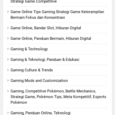
Strategi Game Competitive
Game Online Tips Gaming Strategi Game Keterampilan
Bermain Fokus dan Konsentrasi
Game Online, Bandar Slot, Hiburan Digital
Game Online, Panduan Bermain, Hiburan Digital
Gaming & Technology
Gaming & Teknologi, Panduan & Edukasi
Gaming Culture & Trends
Gaming Mods and Customization
Gaming, Competitive Pokémon, Battle Mechanics,
Strategi Game, Pokémon Tips, Meta Kompetitif, Esports
Pokémon
Gaming, Panduan Online, Teknologi