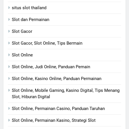
situs slot thailand
Slot dan Permainan
Slot Gacor
Slot Gacor, Slot Online, Tips Bermain
Slot Online
Slot Online, Judi Online, Panduan Pemain
Slot Online, Kasino Online, Panduan Permainan
Slot Online, Mobile Gaming, Kasino Digital, Tips Menang
Slot, Hiburan Digital
Slot Online, Permainan Casino, Panduan Taruhan
Slot Online, Permainan Kasino, Strategi Slot