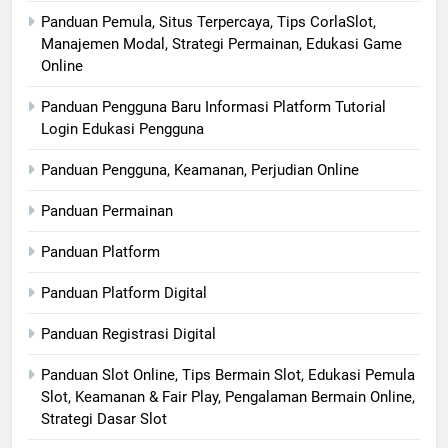
Panduan Pemula, Situs Terpercaya, Tips CorlaSlot,
Manajemen Modal, Strategi Permainan, Edukasi Game
Online
Panduan Pengguna Baru Informasi Platform Tutorial
Login Edukasi Pengguna
Panduan Pengguna, Keamanan, Perjudian Online
Panduan Permainan
Panduan Platform
Panduan Platform Digital
Panduan Registrasi Digital
Panduan Slot Online, Tips Bermain Slot, Edukasi Pemula
Slot, Keamanan & Fair Play, Pengalaman Bermain Online,
Strategi Dasar Slot