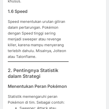
khusus.
1.6 Speed
Speed menentukan urutan giliran
dalam pertarungan. Pokémon
dengan Speed tinggi sering
menjadi sweeper atau revenge
killer, karena mampu menyerang
terlebih dahulu. Misalnya, Jolteon
atau Talonflame.
2. Pentingnya Statistik
dalam Strategi
Menentukan Peran Pokémon
Statistik memengaruhi peran
Pokémon di tim. Sebagai contoh:
Sweeper: Attack atau