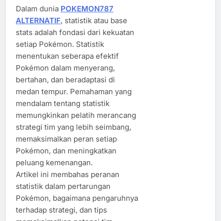
Dalam dunia
POKEMON787
ALTERNATIF
, statistik atau base
stats adalah fondasi dari kekuatan
setiap Pokémon. Statistik
menentukan seberapa efektif
Pokémon dalam menyerang,
bertahan, dan beradaptasi di
medan tempur. Pemahaman yang
mendalam tentang statistik
memungkinkan pelatih merancang
strategi tim yang lebih seimbang,
memaksimalkan peran setiap
Pokémon, dan meningkatkan
peluang kemenangan.
Artikel ini membahas peranan
statistik dalam pertarungan
Pokémon, bagaimana pengaruhnya
terhadap strategi, dan tips