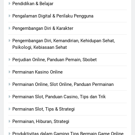
Pendidikan & Belajar
Pengalaman Digital & Perilaku Pengguna
Pengembangan Diri & Karakter
Pengembangan Diri, Kemandirian, Kehidupan Sehat,
Psikologi, Kebiasaan Sehat
Perjudian Online, Panduan Pemain, Sbobet
Permainan Kasino Online
Permainan Online, Slot Online, Panduan Permainan
Permainan Slot, Panduan Casino, Tips dan Trik
Permainan Slot, Tips & Strategi
Permainan, Hiburan, Strategi
Produktivitas dalam Gaming Tips Bermain Game Online