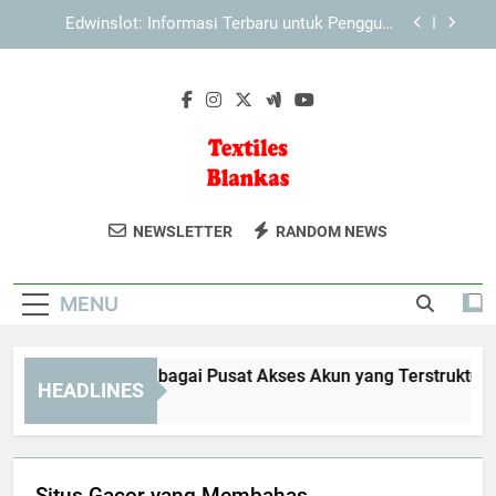
Skip
EDWINSLOT Login Aman: Langkah Sederhana
to
untuk Menghindari Kendala
content
Cara Masuk Login Edwinslot dengan Langkah
yang Lebih Efisien dan Aman
TIARA4D Login sebagai Pusat Akses Akun yang
Terstruktur
Edwinslot: Informasi Terbaru untuk Pengguna
Baru yang Perlu Diketahui
Textiles
Dapatkan Bahan Tekstil Berkualitas
EDWINSLOT Login Aman: Langkah Sederhana
NEWSLETTER
RANDOM NEWS
untuk Menghindari Kendala
Blankas
Tinggi Dari Textiles Blankas. Solusi
Cara Masuk Login Edwinslot dengan Langkah
Untuk Industri Fashion Dan Rumah
yang Lebih Efisien dan Aman
MENU
Tangga.
ARA4D Login sebagai Pusat Akses Akun yang Terstruktur
HEADLINES
eeks Ago
Situs Gacor yang Membahas