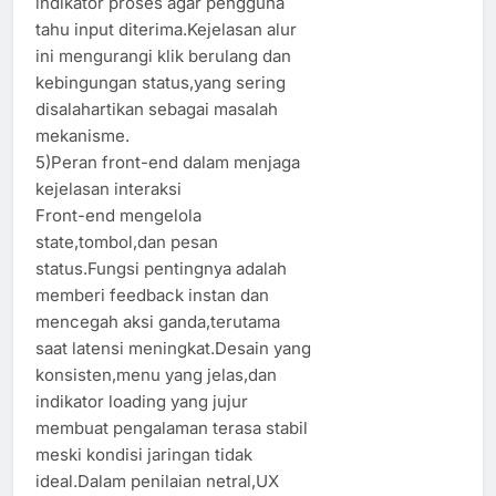
indikator proses agar pengguna
tahu input diterima.Kejelasan alur
ini mengurangi klik berulang dan
kebingungan status,yang sering
disalahartikan sebagai masalah
mekanisme.
5)Peran front-end dalam menjaga
kejelasan interaksi
Front-end mengelola
state,tombol,dan pesan
status.Fungsi pentingnya adalah
memberi feedback instan dan
mencegah aksi ganda,terutama
saat latensi meningkat.Desain yang
konsisten,menu yang jelas,dan
indikator loading yang jujur
membuat pengalaman terasa stabil
meski kondisi jaringan tidak
ideal.Dalam penilaian netral,UX