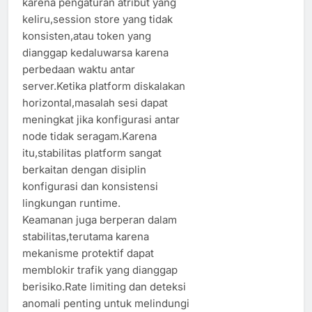
karena pengaturan atribut yang
keliru,session store yang tidak
konsisten,atau token yang
dianggap kedaluwarsa karena
perbedaan waktu antar
server.Ketika platform diskalakan
horizontal,masalah sesi dapat
meningkat jika konfigurasi antar
node tidak seragam.Karena
itu,stabilitas platform sangat
berkaitan dengan disiplin
konfigurasi dan konsistensi
lingkungan runtime.
Keamanan juga berperan dalam
stabilitas,terutama karena
mekanisme protektif dapat
memblokir trafik yang dianggap
berisiko.Rate limiting dan deteksi
anomali penting untuk melindungi