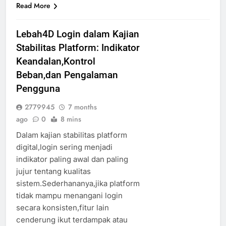
Read More
Lebah4D Login dalam Kajian
Stabilitas Platform: Indikator
Keandalan,Kontrol
Beban,dan Pengalaman
Pengguna
2779945
7 months
ago
0
8 mins
Dalam kajian stabilitas platform
digital,login sering menjadi
indikator paling awal dan paling
jujur tentang kualitas
sistem.Sederhananya,jika platform
tidak mampu menangani login
secara konsisten,fitur lain
cenderung ikut terdampak atau