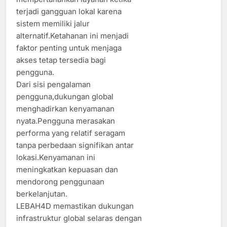
terjadi gangguan lokal karena
sistem memiliki jalur
alternatif.Ketahanan ini menjadi
faktor penting untuk menjaga
akses tetap tersedia bagi
pengguna.
Dari sisi pengalaman
pengguna,dukungan global
menghadirkan kenyamanan
nyata.Pengguna merasakan
performa yang relatif seragam
tanpa perbedaan signifikan antar
lokasi.Kenyamanan ini
meningkatkan kepuasan dan
mendorong penggunaan
berkelanjutan.
LEBAH4D memastikan dukungan
infrastruktur global selaras dengan