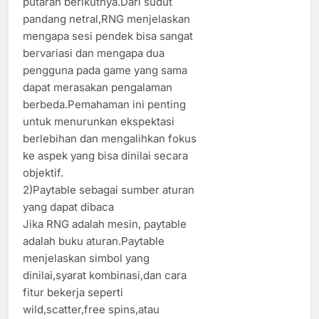
putaran berikutnya.Dari sudut
pandang netral,RNG menjelaskan
mengapa sesi pendek bisa sangat
bervariasi dan mengapa dua
pengguna pada game yang sama
dapat merasakan pengalaman
berbeda.Pemahaman ini penting
untuk menurunkan ekspektasi
berlebihan dan mengalihkan fokus
ke aspek yang bisa dinilai secara
objektif.
2)Paytable sebagai sumber aturan
yang dapat dibaca
Jika RNG adalah mesin, paytable
adalah buku aturan.Paytable
menjelaskan simbol yang
dinilai,syarat kombinasi,dan cara
fitur bekerja seperti
wild,scatter,free spins,atau