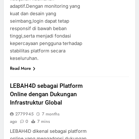
adaptif.Dengan monitoring yang
kuat dan desain yang
seimbang,login dapat tetap
responsif di bawah beban
tinggi,serta menjadi fondasi
kepercayaan pengguna terhadap
stabilitas platform secara
keseluruhan.
Read More
LEBAH4D sebagai Platform
Online dengan Dukungan
Infrastruktur Global
2779945
7 months
ago
0
7 mins
LEBAH4D dikenal sebagai platform
online yang mengadopsi dukungan