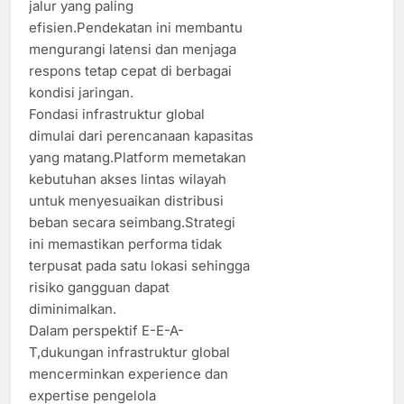
jalur yang paling
efisien.Pendekatan ini membantu
mengurangi latensi dan menjaga
respons tetap cepat di berbagai
kondisi jaringan.
Fondasi infrastruktur global
dimulai dari perencanaan kapasitas
yang matang.Platform memetakan
kebutuhan akses lintas wilayah
untuk menyesuaikan distribusi
beban secara seimbang.Strategi
ini memastikan performa tidak
terpusat pada satu lokasi sehingga
risiko gangguan dapat
diminimalkan.
Dalam perspektif E-E-A-
T,dukungan infrastruktur global
mencerminkan experience dan
expertise pengelola