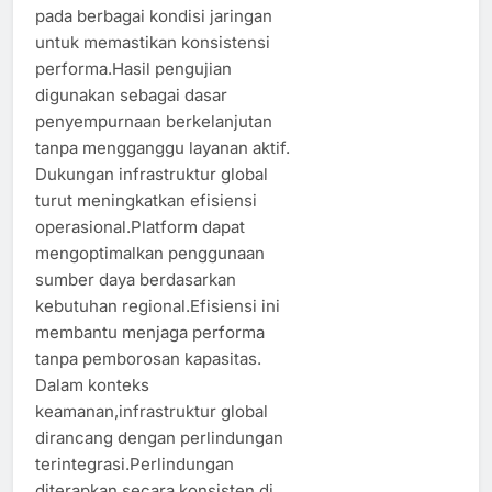
pada berbagai kondisi jaringan
untuk memastikan konsistensi
performa.Hasil pengujian
digunakan sebagai dasar
penyempurnaan berkelanjutan
tanpa mengganggu layanan aktif.
Dukungan infrastruktur global
turut meningkatkan efisiensi
operasional.Platform dapat
mengoptimalkan penggunaan
sumber daya berdasarkan
kebutuhan regional.Efisiensi ini
membantu menjaga performa
tanpa pemborosan kapasitas.
Dalam konteks
keamanan,infrastruktur global
dirancang dengan perlindungan
terintegrasi.Perlindungan
diterapkan secara konsisten di