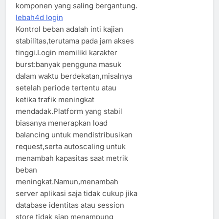
komponen yang saling bergantung.
lebah4d login
Kontrol beban adalah inti kajian
stabilitas,terutama pada jam akses
tinggi.Login memiliki karakter
burst:banyak pengguna masuk
dalam waktu berdekatan,misalnya
setelah periode tertentu atau
ketika trafik meningkat
mendadak.Platform yang stabil
biasanya menerapkan load
balancing untuk mendistribusikan
request,serta autoscaling untuk
menambah kapasitas saat metrik
beban
meningkat.Namun,menambah
server aplikasi saja tidak cukup jika
database identitas atau session
store tidak siap menampung