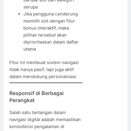
serupa
Jika pengguna cenderung
memilih slot dengan fitur
bonus interaktif, maka
pilihan tersebut akan
diprioritaskan dalam daftar
utama
Fitur ini membuat sistem navigasi
tidak hanya pasif, tapi juga aktif
dalam mendukung personalisasi.
Responsif di Berbagai
Perangkat
Salah satu tantangan dalam
navigasi digital adalah memastikan
konsistensi pengalaman di