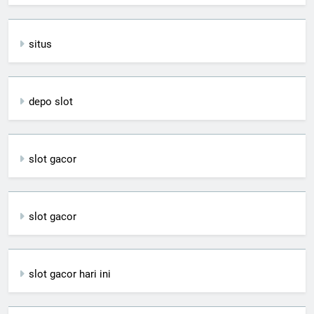
situs
depo slot
slot gacor
slot gacor
slot gacor hari ini