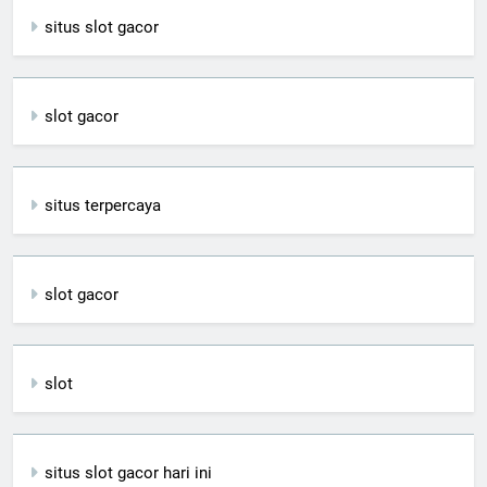
situs slot gacor
slot gacor
situs terpercaya
slot gacor
slot
situs slot gacor hari ini