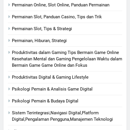
Permainan Online, Slot Online, Panduan Permainan
Permainan Slot, Panduan Casino, Tips dan Trik
Permainan Slot, Tips & Strategi
Permainan, Hiburan, Strategi
Produktivitas dalam Gaming Tips Bermain Game Online
Kesehatan Mental dan Gaming Pengelolaan Waktu dalam
Bermain Game Game Online dan Fokus
Produktivitas Digital & Gaming Lifestyle
Psikologi Pemain & Analisis Game Digital
Psikologi Pemain & Budaya Digital
Sistem Terintegrasi,Navigasi Digital,Platform
Digital,Pengalaman Pengguna,Manajemen Teknologi