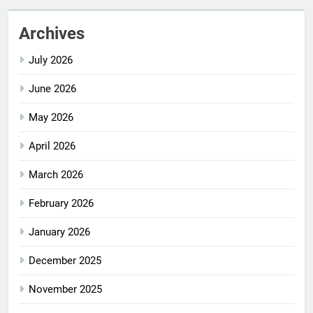
Archives
July 2026
June 2026
May 2026
April 2026
March 2026
February 2026
January 2026
December 2025
November 2025