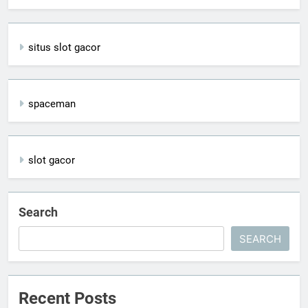
situs slot gacor
spaceman
slot gacor
Search
SEARCH
Recent Posts