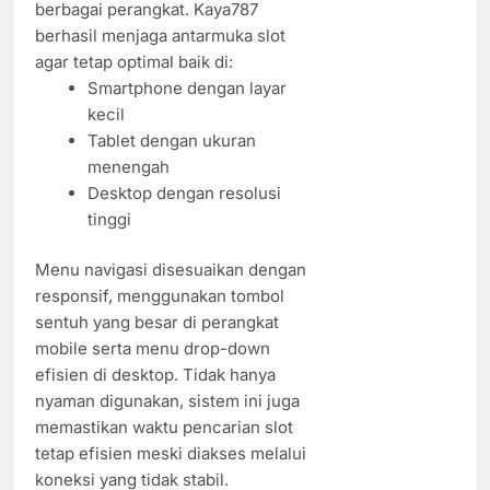
berbagai perangkat. Kaya787
berhasil menjaga antarmuka slot
agar tetap optimal baik di:
Smartphone dengan layar
kecil
Tablet dengan ukuran
menengah
Desktop dengan resolusi
tinggi
Menu navigasi disesuaikan dengan
responsif, menggunakan tombol
sentuh yang besar di perangkat
mobile serta menu drop-down
efisien di desktop. Tidak hanya
nyaman digunakan, sistem ini juga
memastikan waktu pencarian slot
tetap efisien meski diakses melalui
koneksi yang tidak stabil.