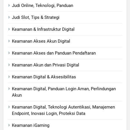
Judi Online, Teknologi, Panduan
Judi Slot, Tips & Strategi
Keamanan & Infrastruktur Digital
Keamanan Akses Akun Digital
Keamanan Akses dan Panduan Pendaftaran
Keamanan Akun dan Privasi Digital
Keamanan Digital & Aksesibilitas
Keamanan Digital, Panduan Login Aman, Perlindungan
Akun
Keamanan Digital, Teknologi Autentikasi, Manajemen
Endpoint, Inovasi Login, Proteksi Data
Keamanan iGaming