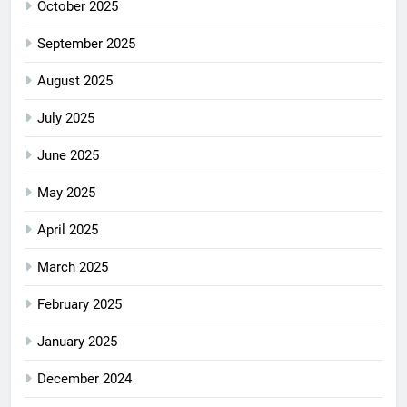
October 2025
September 2025
August 2025
July 2025
June 2025
May 2025
April 2025
March 2025
February 2025
January 2025
December 2024