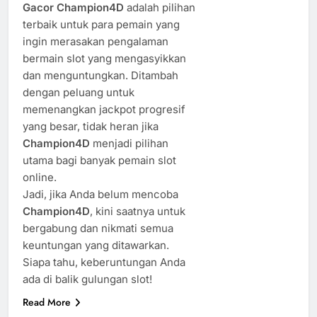
Gacor Champion4D
adalah pilihan
terbaik untuk para pemain yang
ingin merasakan pengalaman
bermain slot yang mengasyikkan
dan menguntungkan. Ditambah
dengan peluang untuk
memenangkan jackpot progresif
yang besar, tidak heran jika
Champion4D
menjadi pilihan
utama bagi banyak pemain slot
online.
Jadi, jika Anda belum mencoba
Champion4D
, kini saatnya untuk
bergabung dan nikmati semua
keuntungan yang ditawarkan.
Siapa tahu, keberuntungan Anda
ada di balik gulungan slot!
Read More