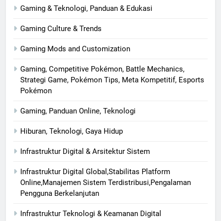
Gaming & Teknologi, Panduan & Edukasi
Gaming Culture & Trends
Gaming Mods and Customization
Gaming, Competitive Pokémon, Battle Mechanics,
Strategi Game, Pokémon Tips, Meta Kompetitif, Esports
Pokémon
Gaming, Panduan Online, Teknologi
Hiburan, Teknologi, Gaya Hidup
Infrastruktur Digital & Arsitektur Sistem
Infrastruktur Digital Global,Stabilitas Platform
Online,Manajemen Sistem Terdistribusi,Pengalaman
Pengguna Berkelanjutan
Infrastruktur Teknologi & Keamanan Digital