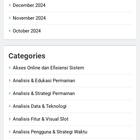
December 2024
November 2024
October 2024
Categories
Akses Online dan Efisiensi Sistem
Analisis & Edukasi Permainan
Analisis & Strategi Permainan
Analisis Data & Teknologi
Analisis Fitur & Visual Slot
Analisis Pengguna & Strategi Waktu