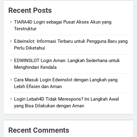
Recent Posts
TIARA4D Login sebagai Pusat Akses Akun yang
Terstruktur
Edwinslot: Informasi Terbaru untuk Pengguna Baru yang
Perlu Diketahui
EDWINSLOT Login Aman: Langkah Sederhana untuk
Menghindari Kendala
Cara Masuk Login Edwinslot dengan Langkah yang
Lebih Efisien dan Aman
Login Lebah4D Tidak Merespons? Ini Langkah Awal
yang Bisa Dilakukan dengan Aman
Recent Comments