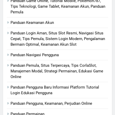
Panduan Game Online, Tutorial Mobile, Pokemon787,
Tips Teknologi, Game Tablet, Keamanan Akun, Panduan
Pemula
Panduan Keamanan Akun
Panduan Login Aman, Situs Slot Resmi, Navigasi Situs
Cepat, Tips Pemula, Sistem Login Modern, Pengalaman
Bermain Optimal, Keamanan Akun Slot
Panduan Navigasi Pengguna
Panduan Pemula, Situs Terpercaya, Tips CorlaSlot,
Manajemen Modal, Strategi Permainan, Edukasi Game
Online
Panduan Pengguna Baru Informasi Platform Tutorial
Login Edukasi Pengguna
Panduan Pengguna, Keamanan, Perjudian Online
Panduan Permainan