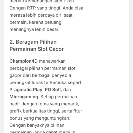
meraih kemenangan signifikan.
Dengan RTP yang tinggi, Anda bisa
merasa lebih percaya diri saat
bermain, karena peluang
menangnya lebih besar.
2.
Beragam Pilihan
Permainan Slot Gacor
Champion4D
menawarkan
berbagai pilihan permainan slot
gacor dari berbagai penyedia
perangkat lunak terkemuka seperti
Pragmatic Play
,
PG Soft
, dan
Microgaming
. Setiap permainan
hadir dengan tema yang menarik,
grafik berkualitas tinggi, serta fitur
bonus yang menguntungkan.
Dengan banyaknya pilihan
permainan, Anda dapat memilih