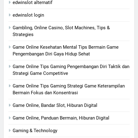
edwinslot alternatif
edwinslot login
Gambling, Online Casino, Slot Machines, Tips &
Strategies
Game Online Kesehatan Mental Tips Bermain Game
Pengembangan Diri Gaya Hidup Sehat
Game Online Tips Gaming Pengembangan Diri Taktik dan
Strategi Game Competitive
Game Online Tips Gaming Strategi Game Keterampilan
Bermain Fokus dan Konsentrasi
Game Online, Bandar Slot, Hiburan Digital
Game Online, Panduan Bermain, Hiburan Digital
Gaming & Technology