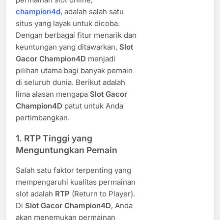
champion4d
, adalah salah satu
situs yang layak untuk dicoba.
Dengan berbagai fitur menarik dan
keuntungan yang ditawarkan,
Slot
Gacor Champion4D
menjadi
pilihan utama bagi banyak pemain
di seluruh dunia. Berikut adalah
lima alasan mengapa
Slot Gacor
Champion4D
patut untuk Anda
pertimbangkan.
1.
RTP Tinggi yang
Menguntungkan Pemain
Salah satu faktor terpenting yang
mempengaruhi kualitas permainan
slot adalah
RTP
(Return to Player).
Di
Slot Gacor Champion4D
, Anda
akan menemukan permainan