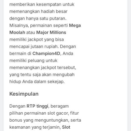
memberikan kesempatan untuk
memenangkan hadiah besar
dengan hanya satu putaran.
Misalnya, permainan seperti
Mega
Moolah
atau
Major Millions
memiliki jackpot yang bisa
mencapai jutaan rupiah. Dengan
bermain di
Champion4D
, Anda
memiliki peluang untuk
memenangkan jackpot tersebut,
yang tentu saja akan mengubah
hidup Anda dalam sekejap.
Kesimpulan
Dengan
RTP tinggi
, beragam
pilihan permainan slot gacor, fitur
bonus yang menguntungkan, serta
keamanan yang terjamin,
Slot