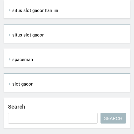
situs slot gacor hari ini
situs slot gacor
spaceman
slot gacor
Search
SEARCH