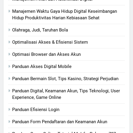
Manajemen Waktu Gaya Hidup Digital Keseimbangan
Hidup Produktivitas Harian Kebiasaan Sehat
Olahraga, Judi, Taruhan Bola
Optimalisasi Akses & Efisiensi Sistem
Optimasi Browser dan Akses Akun
Panduan Akses Digital Mobile
Panduan Bermain Slot, Tips Kasino, Strategi Perjudian
Panduan Digital, Keamanan Akun, Tips Teknologi, User
Experience, Game Online
Panduan Efisiensi Login
Panduan Form Pendaftaran dan Keamanan Akun