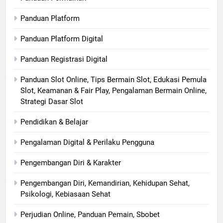
Panduan Platform
Panduan Platform Digital
Panduan Registrasi Digital
Panduan Slot Online, Tips Bermain Slot, Edukasi Pemula
Slot, Keamanan & Fair Play, Pengalaman Bermain Online,
Strategi Dasar Slot
Pendidikan & Belajar
Pengalaman Digital & Perilaku Pengguna
Pengembangan Diri & Karakter
Pengembangan Diri, Kemandirian, Kehidupan Sehat,
Psikologi, Kebiasaan Sehat
Perjudian Online, Panduan Pemain, Sbobet