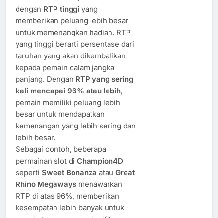
dengan
RTP tinggi
yang
memberikan peluang lebih besar
untuk memenangkan hadiah. RTP
yang tinggi berarti persentase dari
taruhan yang akan dikembalikan
kepada pemain dalam jangka
panjang. Dengan
RTP yang sering
kali mencapai 96% atau lebih
,
pemain memiliki peluang lebih
besar untuk mendapatkan
kemenangan yang lebih sering dan
lebih besar.
Sebagai contoh, beberapa
permainan slot di
Champion4D
seperti
Sweet Bonanza
atau
Great
Rhino Megaways
menawarkan
RTP di atas 96%, memberikan
kesempatan lebih banyak untuk