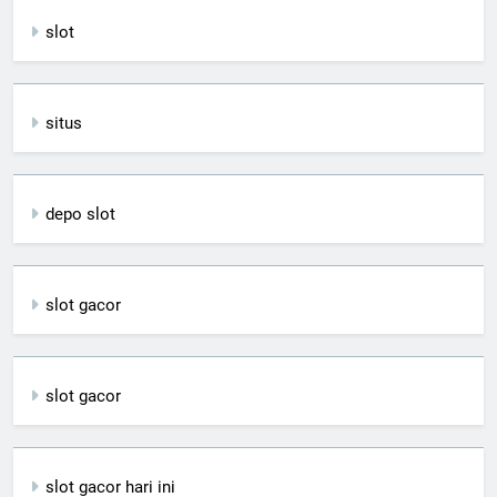
slot
situs
depo slot
slot gacor
slot gacor
slot gacor hari ini