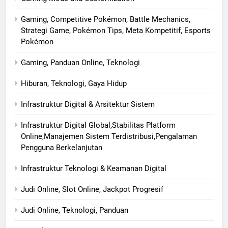
Gaming, Competitive Pokémon, Battle Mechanics,
Strategi Game, Pokémon Tips, Meta Kompetitif, Esports
Pokémon
Gaming, Panduan Online, Teknologi
Hiburan, Teknologi, Gaya Hidup
Infrastruktur Digital & Arsitektur Sistem
Infrastruktur Digital Global,Stabilitas Platform
Online,Manajemen Sistem Terdistribusi,Pengalaman
Pengguna Berkelanjutan
Infrastruktur Teknologi & Keamanan Digital
Judi Online, Slot Online, Jackpot Progresif
Judi Online, Teknologi, Panduan