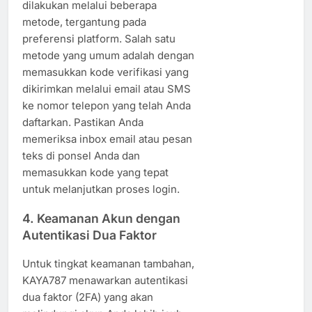
dilakukan melalui beberapa
metode, tergantung pada
preferensi platform. Salah satu
metode yang umum adalah dengan
memasukkan kode verifikasi yang
dikirimkan melalui email atau SMS
ke nomor telepon yang telah Anda
daftarkan. Pastikan Anda
memeriksa inbox email atau pesan
teks di ponsel Anda dan
memasukkan kode yang tepat
untuk melanjutkan proses login.
4. Keamanan Akun dengan
Autentikasi Dua Faktor
Untuk tingkat keamanan tambahan,
KAYA787 menawarkan autentikasi
dua faktor (2FA) yang akan