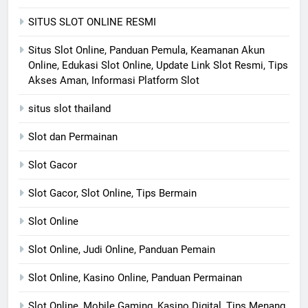
SITUS SLOT ONLINE RESMI
Situs Slot Online, Panduan Pemula, Keamanan Akun
Online, Edukasi Slot Online, Update Link Slot Resmi, Tips
Akses Aman, Informasi Platform Slot
situs slot thailand
Slot dan Permainan
Slot Gacor
Slot Gacor, Slot Online, Tips Bermain
Slot Online
Slot Online, Judi Online, Panduan Pemain
Slot Online, Kasino Online, Panduan Permainan
Slot Online, Mobile Gaming, Kasino Digital, Tips Menang