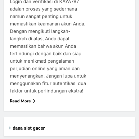
Login dan verifikasi di KAYA787
adalah proses yang sederhana
namun sangat penting untuk
memastikan keamanan akun Anda.
Dengan mengikuti langkah-
langkah di atas, Anda dapat
memastikan bahwa akun Anda
terlindungi dengan baik dan siap
untuk menikmati pengalaman
perjudian online yang aman dan
menyenangkan. Jangan lupa untuk
menggunakan fitur autentikasi dua
faktor untuk perlindungan ekstra!
Read More
dana slot gacor