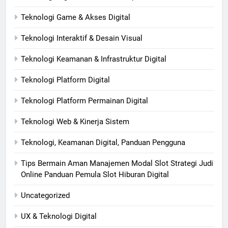
Teknologi Game & Akses Digital
Teknologi Interaktif & Desain Visual
Teknologi Keamanan & Infrastruktur Digital
Teknologi Platform Digital
Teknologi Platform Permainan Digital
Teknologi Web & Kinerja Sistem
Teknologi, Keamanan Digital, Panduan Pengguna
Tips Bermain Aman Manajemen Modal Slot Strategi Judi
Online Panduan Pemula Slot Hiburan Digital
Uncategorized
UX & Teknologi Digital