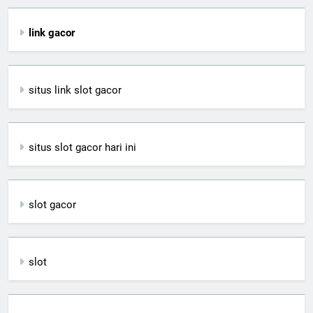
link gacor
situs link slot gacor
situs slot gacor hari ini
slot gacor
slot