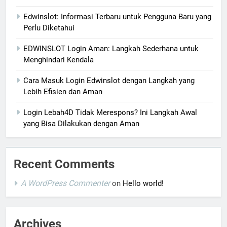
Edwinslot: Informasi Terbaru untuk Pengguna Baru yang
Perlu Diketahui
EDWINSLOT Login Aman: Langkah Sederhana untuk
Menghindari Kendala
Cara Masuk Login Edwinslot dengan Langkah yang
Lebih Efisien dan Aman
Login Lebah4D Tidak Merespons? Ini Langkah Awal
yang Bisa Dilakukan dengan Aman
Recent Comments
A WordPress Commenter
on
Hello world!
Archives