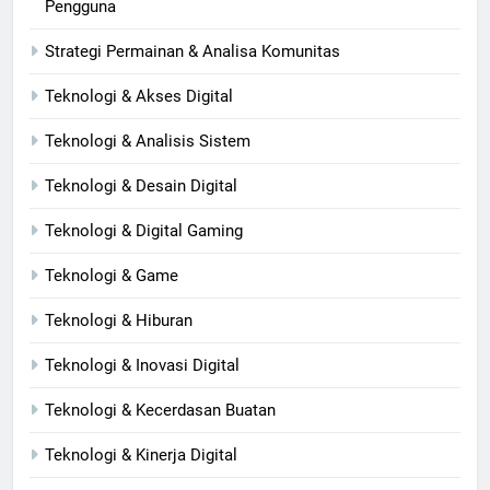
Pengguna
Strategi Permainan & Analisa Komunitas
Teknologi & Akses Digital
Teknologi & Analisis Sistem
Teknologi & Desain Digital
Teknologi & Digital Gaming
Teknologi & Game
Teknologi & Hiburan
Teknologi & Inovasi Digital
Teknologi & Kecerdasan Buatan
Teknologi & Kinerja Digital