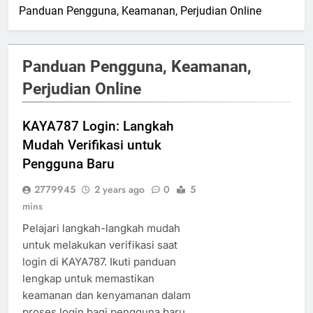
Panduan Pengguna, Keamanan, Perjudian Online
Panduan Pengguna, Keamanan,
Perjudian Online
KAYA787 Login: Langkah
Mudah Verifikasi untuk
Pengguna Baru
2779945
2 years ago
0
5
mins
Pelajari langkah-langkah mudah
untuk melakukan verifikasi saat
login di KAYA787. Ikuti panduan
lengkap untuk memastikan
keamanan dan kenyamanan dalam
proses login bagi pengguna baru.