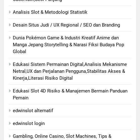
Analisis Slot & Metodologi Statistik
Desain Situs Judi / UX Regional / SEO dan Branding
Dunia Pokémon Game & Industri Kreatif Anime dan
Manga Jepang Storytelling & Narasi Fiksi Budaya Pop
Global
Edukasi Sistem Permainan Digital,Analisis Mekanisme
Netral,UX dan Perjalanan Pengguna,Stabilitas Akses &
Kinerja,Literasi Risiko Digital
Edukasi Slot 4D Risiko & Manajemen Bermain Panduan
Pemain
edwinslot alternatif
edwinslot login
Gambling, Online Casino, Slot Machines, Tips &