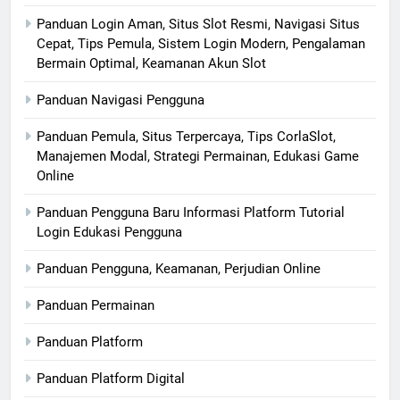
Panduan Login Aman, Situs Slot Resmi, Navigasi Situs
Cepat, Tips Pemula, Sistem Login Modern, Pengalaman
Bermain Optimal, Keamanan Akun Slot
Panduan Navigasi Pengguna
Panduan Pemula, Situs Terpercaya, Tips CorlaSlot,
Manajemen Modal, Strategi Permainan, Edukasi Game
Online
Panduan Pengguna Baru Informasi Platform Tutorial
Login Edukasi Pengguna
Panduan Pengguna, Keamanan, Perjudian Online
Panduan Permainan
Panduan Platform
Panduan Platform Digital