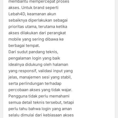
membantu mempercepat proses
akses. Untuk brand seperti
Lebah4D, keamanan akun
sebaiknya diperlakukan sebagai
prioritas utama, terutama ketika
akses dilakukan dari perangkat
mobile yang sering dibawa ke
berbagai tempat.
Dari sudut pandang teknis,
pengalaman login yang baik
idealnya didukung oleh halaman
yang responsif, validasi input yang
jelas, manajemen sesi yang stabil,
serta perlindungan terhadap
percobaan akses yang tidak wajar.
Pengguna tidak perlu memahami
semua detail teknis tersebut, tetapi
perlu tahu bahwa login yang aman
selalu dimulai dari kebiasaan akses