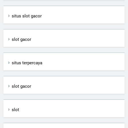
situs slot gacor
slot gacor
situs terpercaya
slot gacor
slot