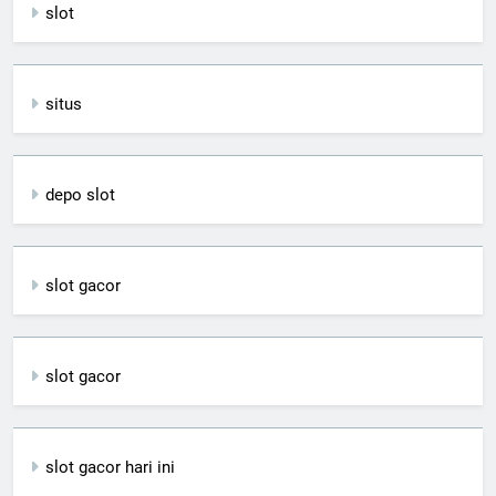
slot
situs
depo slot
slot gacor
slot gacor
slot gacor hari ini