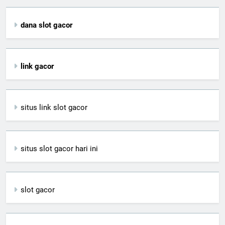
dana slot gacor
link gacor
situs link slot gacor
situs slot gacor hari ini
slot gacor