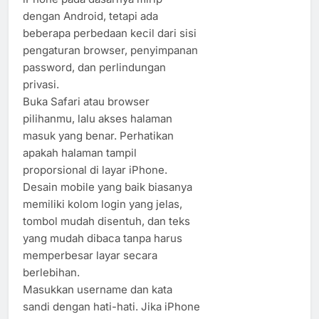
dengan Android, tetapi ada
beberapa perbedaan kecil dari sisi
pengaturan browser, penyimpanan
password, dan perlindungan
privasi.
Buka Safari atau browser
pilihanmu, lalu akses halaman
masuk yang benar. Perhatikan
apakah halaman tampil
proporsional di layar iPhone.
Desain mobile yang baik biasanya
memiliki kolom login yang jelas,
tombol mudah disentuh, dan teks
yang mudah dibaca tanpa harus
memperbesar layar secara
berlebihan.
Masukkan username dan kata
sandi dengan hati-hati. Jika iPhone