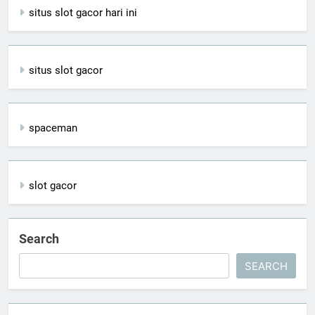
situs slot gacor hari ini
situs slot gacor
spaceman
slot gacor
Search
SEARCH