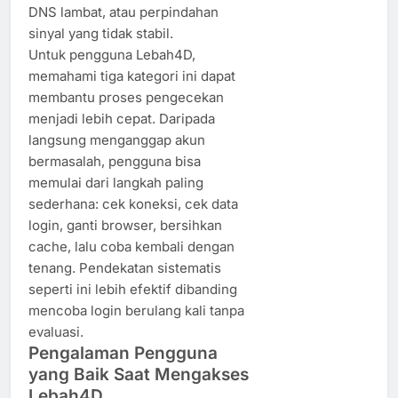
DNS lambat, atau perpindahan
sinyal yang tidak stabil.
Untuk pengguna Lebah4D,
memahami tiga kategori ini dapat
membantu proses pengecekan
menjadi lebih cepat. Daripada
langsung menganggap akun
bermasalah, pengguna bisa
memulai dari langkah paling
sederhana: cek koneksi, cek data
login, ganti browser, bersihkan
cache, lalu coba kembali dengan
tenang. Pendekatan sistematis
seperti ini lebih efektif dibanding
mencoba login berulang kali tanpa
evaluasi.
Pengalaman Pengguna
yang Baik Saat Mengakses
Lebah4D