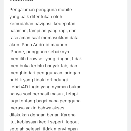
Pengalaman pengguna mobile
yang baik ditentukan oleh
kemudahan navigasi, kecepatan
halaman, tampilan yang rapi, dan
rasa aman saat memasukkan data
akun. Pada Android maupun
iPhone, pengguna sebaiknya
memilih browser yang ringan, tidak
membuka terlalu banyak tab, dan
menghindari penggunaan jaringan
publik yang tidak terlindungi.
Lebah4D login yang nyaman bukan
hanya soal berhasil masuk, tetapi
juga tentang bagaimana pengguna
merasa yakin bahwa akses
dilakukan dengan benar. Karena
itu, kebiasaan kecil seperti logout
setelah selesai, tidak menyimpan