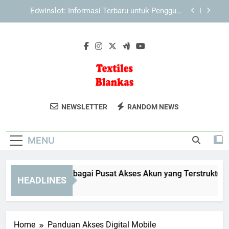
Skip
EDWINSLOT Login Aman: Langkah Sederhana
to
untuk Menghindari Kendala
content
Cara Masuk Login Edwinslot dengan Langkah
yang Lebih Efisien dan Aman
TIARA4D Login sebagai Pusat Akses Akun yang
Terstruktur
Edwinslot: Informasi Terbaru untuk Pengguna
Baru yang Perlu Diketahui
Textiles
Dapatkan Bahan Tekstil Berkualitas
EDWINSLOT Login Aman: Langkah Sederhana
NEWSLETTER
RANDOM NEWS
untuk Menghindari Kendala
Blankas
Tinggi Dari Textiles Blankas. Solusi
Cara Masuk Login Edwinslot dengan Langkah
Untuk Industri Fashion Dan Rumah
yang Lebih Efisien dan Aman
MENU
Tangga.
ARA4D Login sebagai Pusat Akses Akun yang Terstruktur
HEADLINES
Weeks Ago
Home
Panduan Akses Digital Mobile