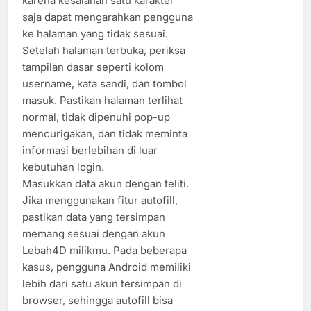
karena kesalahan satu karakter
saja dapat mengarahkan pengguna
ke halaman yang tidak sesuai.
Setelah halaman terbuka, periksa
tampilan dasar seperti kolom
username, kata sandi, dan tombol
masuk. Pastikan halaman terlihat
normal, tidak dipenuhi pop-up
mencurigakan, dan tidak meminta
informasi berlebihan di luar
kebutuhan login.
Masukkan data akun dengan teliti.
Jika menggunakan fitur autofill,
pastikan data yang tersimpan
memang sesuai dengan akun
Lebah4D milikmu. Pada beberapa
kasus, pengguna Android memiliki
lebih dari satu akun tersimpan di
browser, sehingga autofill bisa