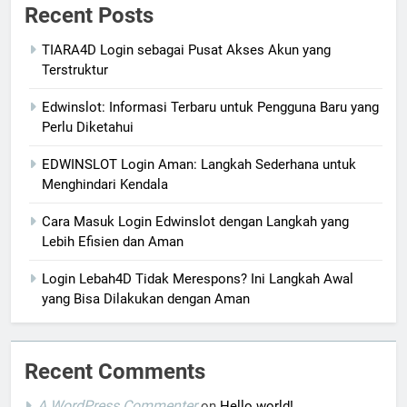
Recent Posts
TIARA4D Login sebagai Pusat Akses Akun yang
Terstruktur
Edwinslot: Informasi Terbaru untuk Pengguna Baru yang
Perlu Diketahui
EDWINSLOT Login Aman: Langkah Sederhana untuk
Menghindari Kendala
Cara Masuk Login Edwinslot dengan Langkah yang
Lebih Efisien dan Aman
Login Lebah4D Tidak Merespons? Ini Langkah Awal
yang Bisa Dilakukan dengan Aman
Recent Comments
A WordPress Commenter
on
Hello world!