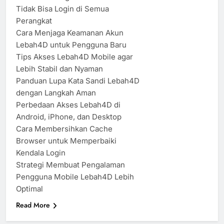
Tidak Bisa Login di Semua
Perangkat
Cara Menjaga Keamanan Akun
Lebah4D untuk Pengguna Baru
Tips Akses Lebah4D Mobile agar
Lebih Stabil dan Nyaman
Panduan Lupa Kata Sandi Lebah4D
dengan Langkah Aman
Perbedaan Akses Lebah4D di
Android, iPhone, dan Desktop
Cara Membersihkan Cache
Browser untuk Memperbaiki
Kendala Login
Strategi Membuat Pengalaman
Pengguna Mobile Lebah4D Lebih
Optimal
Read More