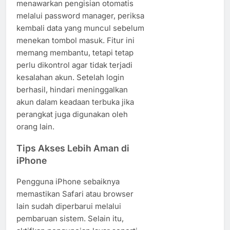
menawarkan pengisian otomatis
melalui password manager, periksa
kembali data yang muncul sebelum
menekan tombol masuk. Fitur ini
memang membantu, tetapi tetap
perlu dikontrol agar tidak terjadi
kesalahan akun. Setelah login
berhasil, hindari meninggalkan
akun dalam keadaan terbuka jika
perangkat juga digunakan oleh
orang lain.
Tips Akses Lebih Aman di
iPhone
Pengguna iPhone sebaiknya
memastikan Safari atau browser
lain sudah diperbarui melalui
pembaruan sistem. Selain itu,