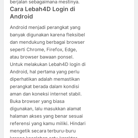
berjalan sebagaimana mestinya.
Cara Lebah4D Login di
Android
Android menjadi perangkat yang
banyak digunakan karena fleksibel
dan mendukung berbagai browser
seperti Chrome, Firefox, Edge,
atau browser bawaan ponsel.
Untuk melakukan Lebah4D login di
Android, hal pertama yang perlu
diperhatikan adalah memastikan
perangkat berada dalam kondisi
aman dan koneksi internet stabil.
Buka browser yang biasa
digunakan, lalu masukkan alamat
halaman akses yang benar sesuai
referensi yang kamu miliki. Hindari
mengetik secara terburu-buru