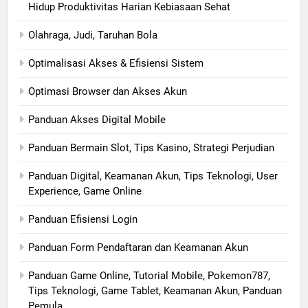
Hidup Produktivitas Harian Kebiasaan Sehat
Olahraga, Judi, Taruhan Bola
Optimalisasi Akses & Efisiensi Sistem
Optimasi Browser dan Akses Akun
Panduan Akses Digital Mobile
Panduan Bermain Slot, Tips Kasino, Strategi Perjudian
Panduan Digital, Keamanan Akun, Tips Teknologi, User
Experience, Game Online
Panduan Efisiensi Login
Panduan Form Pendaftaran dan Keamanan Akun
Panduan Game Online, Tutorial Mobile, Pokemon787,
Tips Teknologi, Game Tablet, Keamanan Akun, Panduan
Pemula