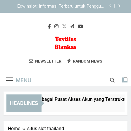
Skip
EDWINSLOT Login Aman: Langkah Sederhana
to
untuk Menghindari Kendala
content
Cara Masuk Login Edwinslot dengan Langkah
yang Lebih Efisien dan Aman
TIARA4D Login sebagai Pusat Akses Akun yang
Terstruktur
Edwinslot: Informasi Terbaru untuk Pengguna
Baru yang Perlu Diketahui
Textiles
Dapatkan Bahan Tekstil Berkualitas
EDWINSLOT Login Aman: Langkah Sederhana
NEWSLETTER
RANDOM NEWS
untuk Menghindari Kendala
Blankas
Tinggi Dari Textiles Blankas. Solusi
Cara Masuk Login Edwinslot dengan Langkah
Untuk Industri Fashion Dan Rumah
yang Lebih Efisien dan Aman
MENU
Tangga.
ARA4D Login sebagai Pusat Akses Akun yang Terstruktur
HEADLINES
Weeks Ago
Home
situs slot thailand