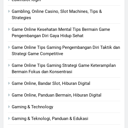
Gambling, Online Casino, Slot Machines, Tips &
Strategies
Game Online Kesehatan Mental Tips Bermain Game
Pengembangan Diri Gaya Hidup Sehat
Game Online Tips Gaming Pengembangan Diri Taktik dan
Strategi Game Competitive
Game Online Tips Gaming Strategi Game Keterampilan
Bermain Fokus dan Konsentrasi
Game Online, Bandar Slot, Hiburan Digital
Game Online, Panduan Bermain, Hiburan Digital
Gaming & Technology
Gaming & Teknologi, Panduan & Edukasi