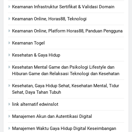
Keamanan Infrastruktur Sertifikat & Validasi Domain
Keamanan Online, Horas88, Teknologi
Keamanan Online, Platform Horas88, Panduan Pengguna
Keamanan Togel
Kesehatan & Gaya Hidup
Kesehatan Mental Game dan Psikologi Lifestyle dan
Hiburan Game dan Relaksasi Teknologi dan Kesehatan
Kesehatan, Gaya Hidup Sehat, Kesehatan Mental, Tidur
Sehat, Daya Tahan Tubuh
link alternatif edwinslot
Manajemen Akun dan Autentikasi Digital
Manajemen Waktu Gaya Hidup Digital Keseimbangan