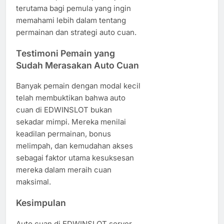
terutama bagi pemula yang ingin
memahami lebih dalam tentang
permainan dan strategi auto cuan.
Testimoni Pemain yang
Sudah Merasakan Auto Cuan
Banyak pemain dengan modal kecil
telah membuktikan bahwa auto
cuan di EDWINSLOT bukan
sekadar mimpi. Mereka menilai
keadilan permainan, bonus
melimpah, dan kemudahan akses
sebagai faktor utama kesuksesan
mereka dalam meraih cuan
maksimal.
Kesimpulan
Auto cuan di EDWINSLOT server