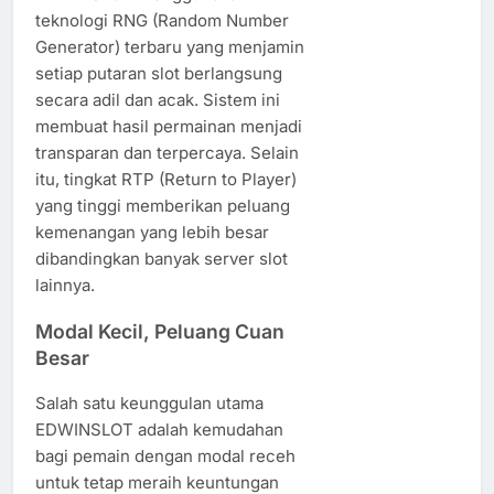
teknologi RNG (Random Number
Generator) terbaru yang menjamin
setiap putaran slot berlangsung
secara adil dan acak. Sistem ini
membuat hasil permainan menjadi
transparan dan terpercaya. Selain
itu, tingkat RTP (Return to Player)
yang tinggi memberikan peluang
kemenangan yang lebih besar
dibandingkan banyak server slot
lainnya.
Modal Kecil, Peluang Cuan
Besar
Salah satu keunggulan utama
EDWINSLOT adalah kemudahan
bagi pemain dengan modal receh
untuk tetap meraih keuntungan