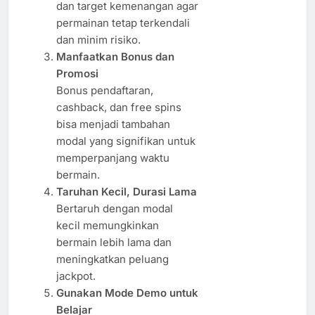
dan target kemenangan agar
permainan tetap terkendali
dan minim risiko.
Manfaatkan Bonus dan
Promosi
Bonus pendaftaran,
cashback, dan free spins
bisa menjadi tambahan
modal yang signifikan untuk
memperpanjang waktu
bermain.
Taruhan Kecil, Durasi Lama
Bertaruh dengan modal
kecil memungkinkan
bermain lebih lama dan
meningkatkan peluang
jackpot.
Gunakan Mode Demo untuk
Belajar