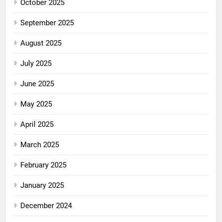
October 2025
September 2025
August 2025
July 2025
June 2025
May 2025
April 2025
March 2025
February 2025
January 2025
December 2024