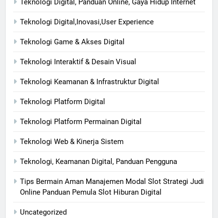
Teknologi Digital, Panduan Online, Gaya Hidup Internet
Teknologi Digital,Inovasi,User Experience
Teknologi Game & Akses Digital
Teknologi Interaktif & Desain Visual
Teknologi Keamanan & Infrastruktur Digital
Teknologi Platform Digital
Teknologi Platform Permainan Digital
Teknologi Web & Kinerja Sistem
Teknologi, Keamanan Digital, Panduan Pengguna
Tips Bermain Aman Manajemen Modal Slot Strategi Judi
Online Panduan Pemula Slot Hiburan Digital
Uncategorized