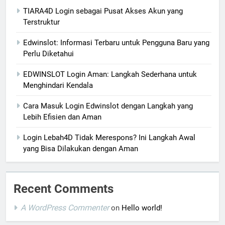
TIARA4D Login sebagai Pusat Akses Akun yang
Terstruktur
Edwinslot: Informasi Terbaru untuk Pengguna Baru yang
Perlu Diketahui
EDWINSLOT Login Aman: Langkah Sederhana untuk
Menghindari Kendala
Cara Masuk Login Edwinslot dengan Langkah yang
Lebih Efisien dan Aman
Login Lebah4D Tidak Merespons? Ini Langkah Awal
yang Bisa Dilakukan dengan Aman
Recent Comments
A WordPress Commenter
on
Hello world!