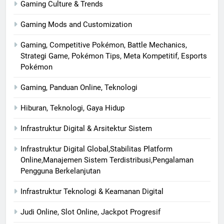
Gaming Culture & Trends
Gaming Mods and Customization
Gaming, Competitive Pokémon, Battle Mechanics,
Strategi Game, Pokémon Tips, Meta Kompetitif, Esports
Pokémon
Gaming, Panduan Online, Teknologi
Hiburan, Teknologi, Gaya Hidup
Infrastruktur Digital & Arsitektur Sistem
Infrastruktur Digital Global,Stabilitas Platform
Online,Manajemen Sistem Terdistribusi,Pengalaman
Pengguna Berkelanjutan
Infrastruktur Teknologi & Keamanan Digital
Judi Online, Slot Online, Jackpot Progresif