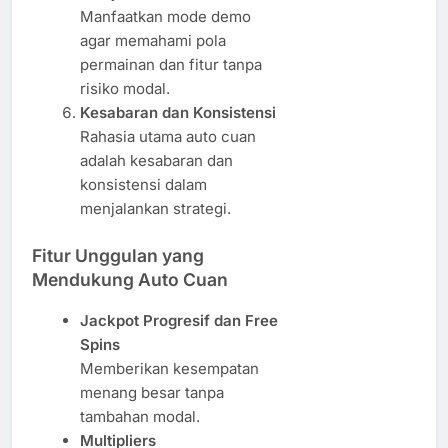
Manfaatkan mode demo
agar memahami pola
permainan dan fitur tanpa
risiko modal.
Kesabaran dan Konsistensi
Rahasia utama auto cuan
adalah kesabaran dan
konsistensi dalam
menjalankan strategi.
Fitur Unggulan yang
Mendukung Auto Cuan
Jackpot Progresif dan Free
Spins
Memberikan kesempatan
menang besar tanpa
tambahan modal.
Multipliers