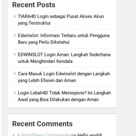
Recent Posts
TIARA4D Login sebagai Pusat Akses Akun
yang Terstruktur
Edwinslot: Informasi Terbaru untuk Pengguna
Baru yang Perlu Diketahui
EDWINSLOT Login Aman: Langkah Sederhana
untuk Menghindari Kendala
Cara Masuk Login Edwinslot dengan Langkah
yang Lebih Efisien dan Aman
Login Lebah4D Tidak Merespons? Ini Langkah
Awal yang Bisa Dilakukan dengan Aman
Recent Comments
A WordPress Commenter
on
Hello world!