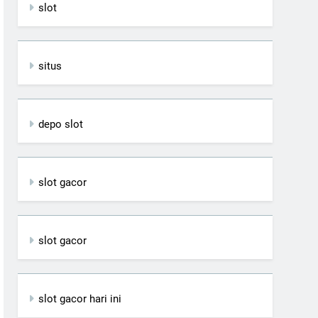
slot
situs
depo slot
slot gacor
slot gacor
slot gacor hari ini