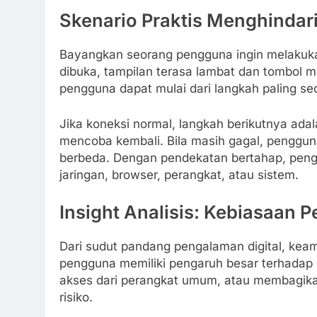
Skenario Praktis Menghindar
Bayangkan seorang pengguna ingin melaku
dibuka, tampilan terasa lambat dan tombol ma
pengguna dapat mulai dari langkah paling se
Jika koneksi normal, langkah berikutnya ad
mencoba kembali. Bila masih gagal, penggun
berbeda. Dengan pendekatan bertahap, peng
jaringan, browser, perangkat, atau sistem.
Insight Analisis: Kebiasaa
Dari sudut pandang pengalaman digital, keam
pengguna memiliki pengaruh besar terhadap 
akses dari perangkat umum, atau membagika
risiko.