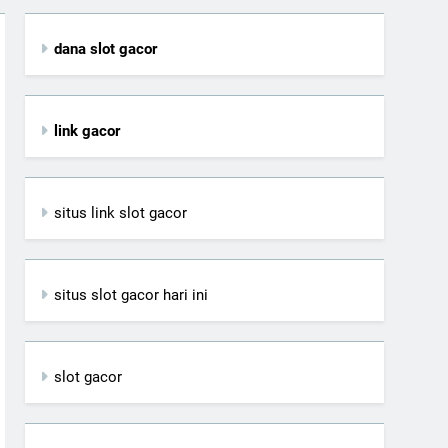
dana slot gacor
link gacor
situs link slot gacor
situs slot gacor hari ini
slot gacor