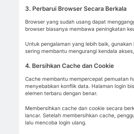
3. Perbarui Browser Secara Berkala
Browser yang sudah usang dapat mengganggu
browser biasanya membawa peningkatan keam
Untuk pengalaman yang lebih baik, gunakan b
sering membantu mengurangi kendala akses,
4. Bersihkan Cache dan Cookie
Cache membantu mempercepat pemuatan hala
menyebabkan konflik data. Halaman login bi
elemen terbaru dengan benar.
Membersihkan cache dan cookie secara berk
lancar. Setelah membersihkan cache, peng
lalu mencoba login ulang.