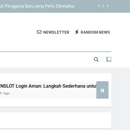
tuk Pengguna Baru yang Perlu Diketahui
Sederhana untuk Menghindari Kendala
 Langkah yang Lebih Efisien dan Aman
NEWSLETTER
RANDOM NEWS
ai Pusat Akses Akun yang Terstruktur
 Untuk Industri Fashion Dan Rumah Tangga.
tuk Pengguna Baru yang Perlu Diketahui
Sederhana untuk Menghindari Kendala
 Langkah yang Lebih Efisien dan Aman
 Aman: Langkah Sederhana untuk Menghindari Kendala