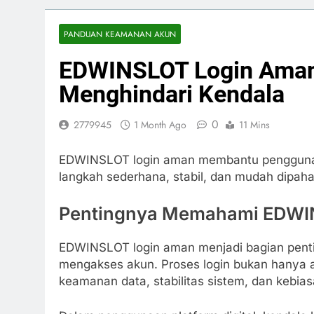
PANDUAN KEAMANAN AKUN
EDWINSLOT Login Aman
Menghindari Kendala
0
2779945
1 Month Ago
11 Mins
EDWINSLOT login aman membantu pengguna 
langkah sederhana, stabil, dan mudah dipaha
Pentingnya Memahami EDWI
EDWINSLOT login aman menjadi bagian pen
mengakses akun. Proses login bukan hanya akt
keamanan data, stabilitas sistem, dan kebi