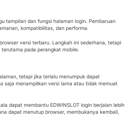
 tampilan dan fungsi halaman login. Pembaruan
anan, kompatibilitas, dan performa.
rowser versi terbaru. Langkah ini sederhana, tetapi
 terutama pada perangkat mobile.
man, tetapi jika terlalu menumpuk dapat
sa saja menampilkan versi lama atau tidak memuat
ala dapat membantu EDWINSLOT login berjalan lebih
guna dapat menutup browser, membukanya kembali,