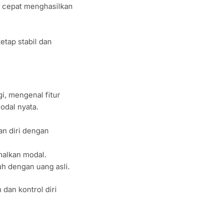
a cepat menghasilkan
tap stabil dan
i, mengenal fitur
odal nyata.
n diri dengan
malkan modal.
h dengan uang asli.
an kontrol diri