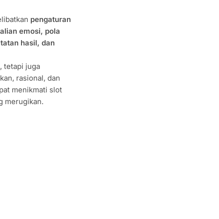
elibatkan
pengaturan
lian emosi, pola
tatan hasil, dan
 tetapi juga
n, rasional, dan
pat menikmati slot
ng merugikan.