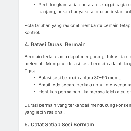
Perhitungkan setiap putaran sebagai bagian d
panjang, bukan hanya kesempatan instan un
Pola taruhan yang rasional membantu pemain tetap
kontrol.
4. Batasi Durasi Bermain
Bermain terlalu lama dapat mengurangi fokus dan m
melemah. Mengatur durasi sesi bermain adalah lan
Tips:
Batasi sesi bermain antara 30–60 menit.
Ambil jeda secara berkala untuk menyegarkan
Hentikan permainan jika merasa lelah atau emo
Durasi bermain yang terkendali mendukung konsen
yang lebih rasional.
5. Catat Setiap Sesi Bermain