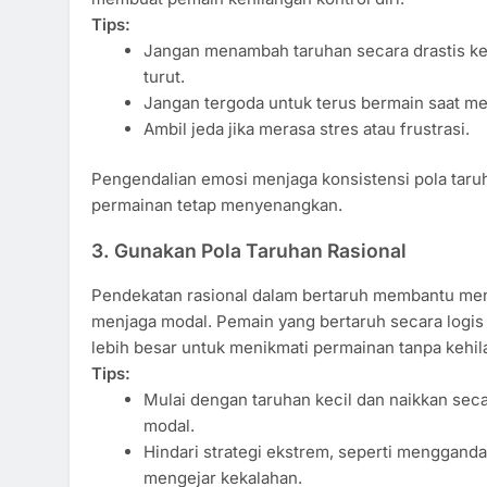
Tips:
Jangan menambah taruhan secara drastis ket
turut.
Jangan tergoda untuk terus bermain saat me
Ambil jeda jika merasa stres atau frustrasi.
Pengendalian emosi menjaga konsistensi pola tar
permainan tetap menyenangkan.
3. Gunakan Pola Taruhan Rasional
Pendekatan rasional dalam bertaruh membantu men
menjaga modal. Pemain yang bertaruh secara logis
lebih besar untuk menikmati permainan tanpa kehil
Tips:
Mulai dengan taruhan kecil dan naikkan sec
modal.
Hindari strategi ekstrem, seperti menggand
mengejar kekalahan.