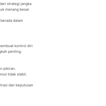
ari strategi jangka
tuk menang besar.
 berada dalam
embuat kontrol diri
gkah penting.
 pikiran.
si tidak stabil.
trasi dan keputusan