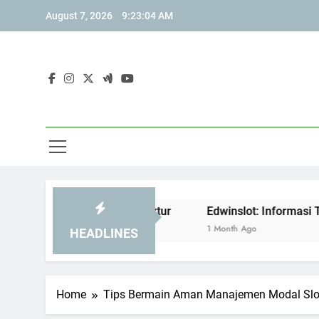
Skip
August 7, 2026
9:23:05 AM
to
content
Tex
Dapatkan B
kun yang Terstruktur
Edwinslot: Informasi Terbaru unt
1 Month Ago
HEADLINES
Home
Tips Bermain Aman Manajemen Modal Slot 