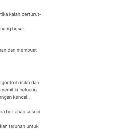
ika kalah berturut-
nang besar.
uhan dan membuat
gontrol risiko dan
 memiliki peluang
angan kendali.
ara bertahap sesuai
akan taruhan untuk