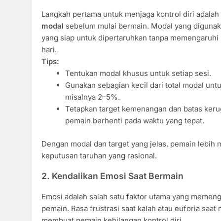
Langkah pertama untuk menjaga kontrol diri adalah
modal
sebelum mulai bermain. Modal yang digunak
yang siap untuk dipertaruhkan tanpa memengaruhi
hari.
Tips:
Tentukan modal khusus untuk setiap sesi.
Gunakan sebagian kecil dari total modal untu
misalnya 2–5%.
Tetapkan target kemenangan dan batas ker
pemain berhenti pada waktu yang tepat.
Dengan modal dan target yang jelas, pemain lebi
keputusan taruhan yang rasional.
2. Kendalikan Emosi Saat Bermain
Emosi adalah salah satu faktor utama yang memeng
pemain. Rasa frustrasi saat kalah atau euforia saa
membuat pemain kehilangan kontrol diri.