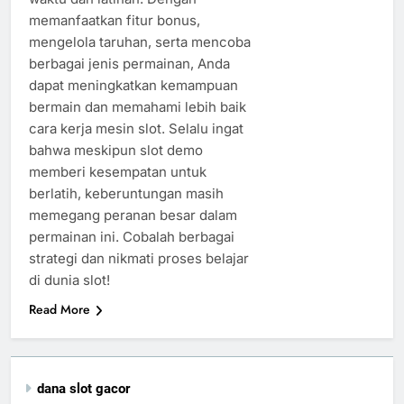
memanfaatkan fitur bonus,
mengelola taruhan, serta mencoba
berbagai jenis permainan, Anda
dapat meningkatkan kemampuan
bermain dan memahami lebih baik
cara kerja mesin slot. Selalu ingat
bahwa meskipun slot demo
memberi kesempatan untuk
berlatih, keberuntungan masih
memegang peranan besar dalam
permainan ini. Cobalah berbagai
strategi dan nikmati proses belajar
di dunia slot!
Read More
dana slot gacor