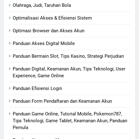
Olahraga, Judi, Taruhan Bola
Optimalisasi Akses & Efisiensi Sistem
Optimasi Browser dan Akses Akun
Panduan Akses Digital Mobile
Panduan Bermain Slot, Tips Kasino, Strategi Perjudian
Panduan Digital, Keamanan Akun, Tips Teknologi, User
Experience, Game Online
Panduan Efisiensi Login
Panduan Form Pendaftaran dan Keamanan Akun
Panduan Game Online, Tutorial Mobile, Pokemon787,
Tips Teknologi, Game Tablet, Keamanan Akun, Panduan
Pemula