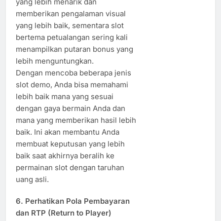
yang lebih menarik dan
memberikan pengalaman visual
yang lebih baik, sementara slot
bertema petualangan sering kali
menampilkan putaran bonus yang
lebih menguntungkan.
Dengan mencoba beberapa jenis
slot demo, Anda bisa memahami
lebih baik mana yang sesuai
dengan gaya bermain Anda dan
mana yang memberikan hasil lebih
baik. Ini akan membantu Anda
membuat keputusan yang lebih
baik saat akhirnya beralih ke
permainan slot dengan taruhan
uang asli.
6.
Perhatikan Pola Pembayaran
dan RTP (Return to Player)