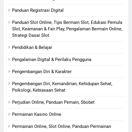
Panduan Registrasi Digital
Panduan Slot Online, Tips Bermain Slot, Edukasi Pemula
Slot, Keamanan & Fair Play, Pengalaman Bermain Online,
Strategi Dasar Slot
Pendidikan & Belajar
Pengalaman Digital & Perilaku Pengguna
Pengembangan Diri & Karakter
Pengembangan Diri, Kemandirian, Kehidupan Sehat,
Psikologi, Kebiasaan Sehat
Perjudian Online, Panduan Pemain, Sbobet
Permainan Kasino Online
Permainan Online, Slot Online, Panduan Permainan