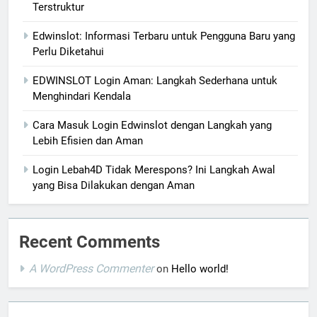
Terstruktur
Edwinslot: Informasi Terbaru untuk Pengguna Baru yang
Perlu Diketahui
EDWINSLOT Login Aman: Langkah Sederhana untuk
Menghindari Kendala
Cara Masuk Login Edwinslot dengan Langkah yang
Lebih Efisien dan Aman
Login Lebah4D Tidak Merespons? Ini Langkah Awal
yang Bisa Dilakukan dengan Aman
Recent Comments
A WordPress Commenter
on
Hello world!