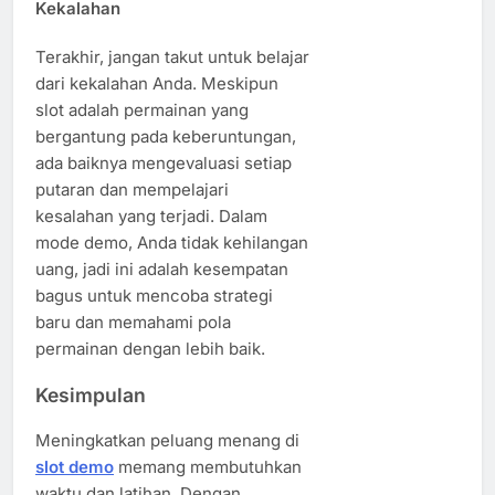
Kekalahan
Terakhir, jangan takut untuk belajar
dari kekalahan Anda. Meskipun
slot adalah permainan yang
bergantung pada keberuntungan,
ada baiknya mengevaluasi setiap
putaran dan mempelajari
kesalahan yang terjadi. Dalam
mode demo, Anda tidak kehilangan
uang, jadi ini adalah kesempatan
bagus untuk mencoba strategi
baru dan memahami pola
permainan dengan lebih baik.
Kesimpulan
Meningkatkan peluang menang di
slot demo
memang membutuhkan
waktu dan latihan. Dengan