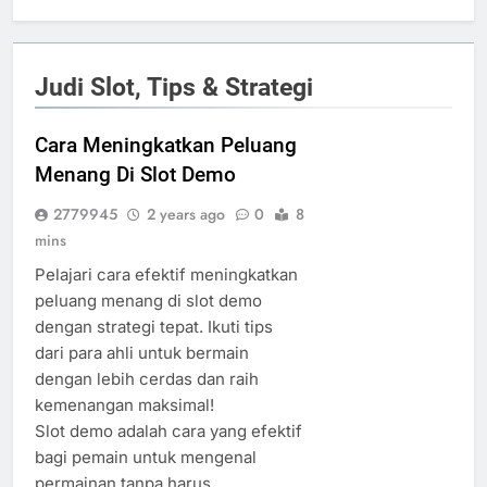
Judi Slot, Tips & Strategi
Cara Meningkatkan Peluang
Menang Di Slot Demo
2779945
2 years ago
0
8
mins
Pelajari cara efektif meningkatkan
peluang menang di slot demo
dengan strategi tepat. Ikuti tips
dari para ahli untuk bermain
dengan lebih cerdas dan raih
kemenangan maksimal!
Slot demo adalah cara yang efektif
bagi pemain untuk mengenal
permainan tanpa harus