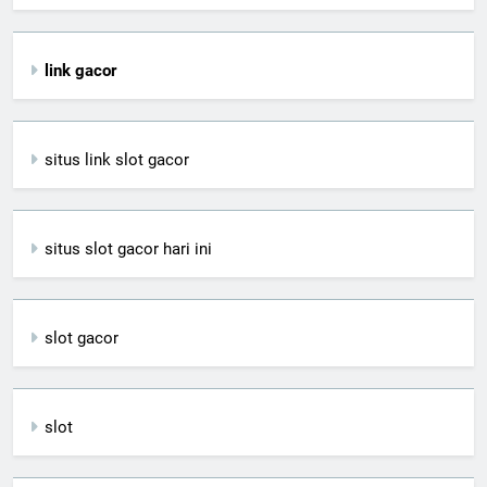
link gacor
situs link slot gacor
situs slot gacor hari ini
slot gacor
slot