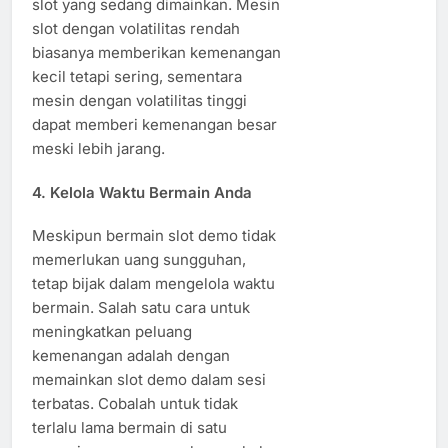
slot yang sedang dimainkan. Mesin
slot dengan volatilitas rendah
biasanya memberikan kemenangan
kecil tetapi sering, sementara
mesin dengan volatilitas tinggi
dapat memberi kemenangan besar
meski lebih jarang.
4.
Kelola Waktu Bermain Anda
Meskipun bermain slot demo tidak
memerlukan uang sungguhan,
tetap bijak dalam mengelola waktu
bermain. Salah satu cara untuk
meningkatkan peluang
kemenangan adalah dengan
memainkan slot demo dalam sesi
terbatas. Cobalah untuk tidak
terlalu lama bermain di satu