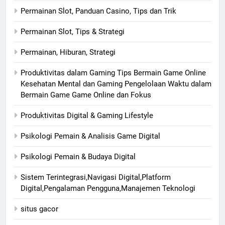
Permainan Slot, Panduan Casino, Tips dan Trik
Permainan Slot, Tips & Strategi
Permainan, Hiburan, Strategi
Produktivitas dalam Gaming Tips Bermain Game Online
Kesehatan Mental dan Gaming Pengelolaan Waktu dalam
Bermain Game Game Online dan Fokus
Produktivitas Digital & Gaming Lifestyle
Psikologi Pemain & Analisis Game Digital
Psikologi Pemain & Budaya Digital
Sistem Terintegrasi,Navigasi Digital,Platform
Digital,Pengalaman Pengguna,Manajemen Teknologi
situs gacor