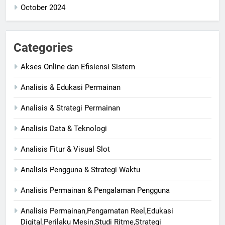
October 2024
Categories
Akses Online dan Efisiensi Sistem
Analisis & Edukasi Permainan
Analisis & Strategi Permainan
Analisis Data & Teknologi
Analisis Fitur & Visual Slot
Analisis Pengguna & Strategi Waktu
Analisis Permainan & Pengalaman Pengguna
Analisis Permainan,Pengamatan Reel,Edukasi
Digital,Perilaku Mesin,Studi Ritme,Strategi