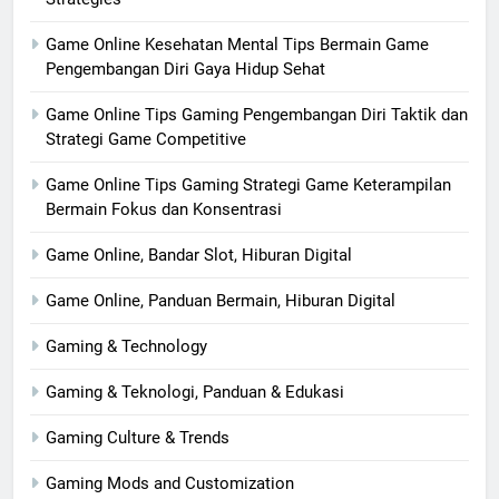
Game Online Kesehatan Mental Tips Bermain Game
Pengembangan Diri Gaya Hidup Sehat
Game Online Tips Gaming Pengembangan Diri Taktik dan
Strategi Game Competitive
Game Online Tips Gaming Strategi Game Keterampilan
Bermain Fokus dan Konsentrasi
Game Online, Bandar Slot, Hiburan Digital
Game Online, Panduan Bermain, Hiburan Digital
Gaming & Technology
Gaming & Teknologi, Panduan & Edukasi
Gaming Culture & Trends
Gaming Mods and Customization