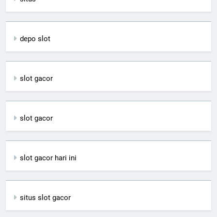
depo slot
slot gacor
slot gacor
slot gacor hari ini
situs slot gacor