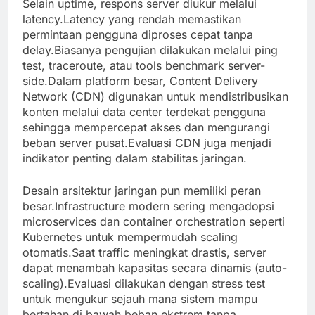
Selain uptime, respons server diukur melalui
latency.Latency yang rendah memastikan
permintaan pengguna diproses cepat tanpa
delay.Biasanya pengujian dilakukan melalui ping
test, traceroute, atau tools benchmark server-
side.Dalam platform besar, Content Delivery
Network (CDN) digunakan untuk mendistribusikan
konten melalui data center terdekat pengguna
sehingga mempercepat akses dan mengurangi
beban server pusat.Evaluasi CDN juga menjadi
indikator penting dalam stabilitas jaringan.
Desain arsitektur jaringan pun memiliki peran
besar.Infrastructure modern sering mengadopsi
microservices dan container orchestration seperti
Kubernetes untuk mempermudah scaling
otomatis.Saat traffic meningkat drastis, server
dapat menambah kapasitas secara dinamis (auto-
scaling).Evaluasi dilakukan dengan stress test
untuk mengukur sejauh mana sistem mampu
bertahan di bawah beban ekstrem tanpa