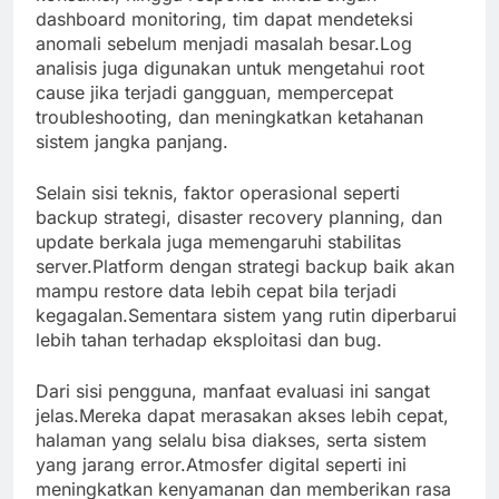
dashboard monitoring, tim dapat mendeteksi
anomali sebelum menjadi masalah besar.Log
analisis juga digunakan untuk mengetahui root
cause jika terjadi gangguan, mempercepat
troubleshooting, dan meningkatkan ketahanan
sistem jangka panjang.
Selain sisi teknis, faktor operasional seperti
backup strategi, disaster recovery planning, dan
update berkala juga memengaruhi stabilitas
server.Platform dengan strategi backup baik akan
mampu restore data lebih cepat bila terjadi
kegagalan.Sementara sistem yang rutin diperbarui
lebih tahan terhadap eksploitasi dan bug.
Dari sisi pengguna, manfaat evaluasi ini sangat
jelas.Mereka dapat merasakan akses lebih cepat,
halaman yang selalu bisa diakses, serta sistem
yang jarang error.Atmosfer digital seperti ini
meningkatkan kenyamanan dan memberikan rasa