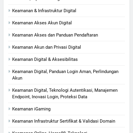
Keamanan & Infrastruktur Digital
Keamanan Akses Akun Digital
Keamanan Akses dan Panduan Pendaftaran
Keamanan Akun dan Privasi Digital
Keamanan Digital & Aksesibilitas
Keamanan Digital, Panduan Login Aman, Perlindungan
Akun
Keamanan Digital, Teknologi Autentikasi, Manajemen
Endpoint, Inovasi Login, Proteksi Data
Keamanan iGaming
Keamanan Infrastruktur Sertifikat & Validasi Domain