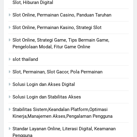
Slot, Hiburan Digital
Slot Online, Permainan Casino, Panduan Taruhan
Slot Online, Permainan Kasino, Strategi Slot
Slot Online, Strategi Game, Tips Bermain Game,
Pengelolaan Modal, Fitur Game Online
slot thailand
Slot, Permainan, Slot Gacor, Pola Permainan
Solusi Login dan Akses Digital
Solusi Login dan Stabilitas Akses
Stabilitas Sistem,Keandalan Platform,Optimasi
Kinerja,Manajemen Akses,Pengalaman Pengguna
Standar Layanan Online, Literasi Digital, Keamanan
Pengguna