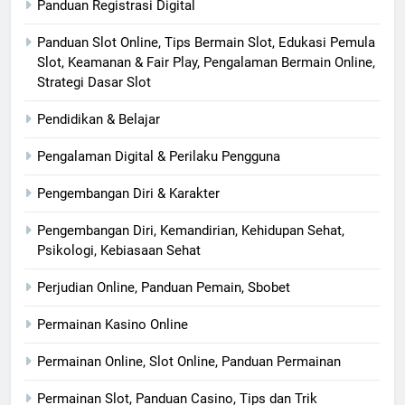
Panduan Registrasi Digital
Panduan Slot Online, Tips Bermain Slot, Edukasi Pemula
Slot, Keamanan & Fair Play, Pengalaman Bermain Online,
Strategi Dasar Slot
Pendidikan & Belajar
Pengalaman Digital & Perilaku Pengguna
Pengembangan Diri & Karakter
Pengembangan Diri, Kemandirian, Kehidupan Sehat,
Psikologi, Kebiasaan Sehat
Perjudian Online, Panduan Pemain, Sbobet
Permainan Kasino Online
Permainan Online, Slot Online, Panduan Permainan
Permainan Slot, Panduan Casino, Tips dan Trik