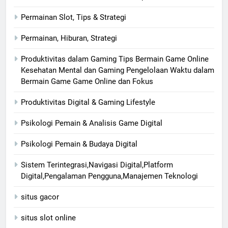
Permainan Slot, Tips & Strategi
Permainan, Hiburan, Strategi
Produktivitas dalam Gaming Tips Bermain Game Online
Kesehatan Mental dan Gaming Pengelolaan Waktu dalam
Bermain Game Game Online dan Fokus
Produktivitas Digital & Gaming Lifestyle
Psikologi Pemain & Analisis Game Digital
Psikologi Pemain & Budaya Digital
Sistem Terintegrasi,Navigasi Digital,Platform
Digital,Pengalaman Pengguna,Manajemen Teknologi
situs gacor
situs slot online