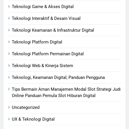
Teknologi Game & Akses Digital
Teknologi Interaktif & Desain Visual
Teknologi Keamanan & Infrastruktur Digital
Teknologi Platform Digital
Teknologi Platform Permainan Digital
Teknologi Web & Kinerja Sistem
Teknologi, Keamanan Digital, Panduan Pengguna
Tips Bermain Aman Manajemen Modal Slot Strategi Judi
Online Panduan Pemula Slot Hiburan Digital
Uncategorized
UX & Teknologi Digital