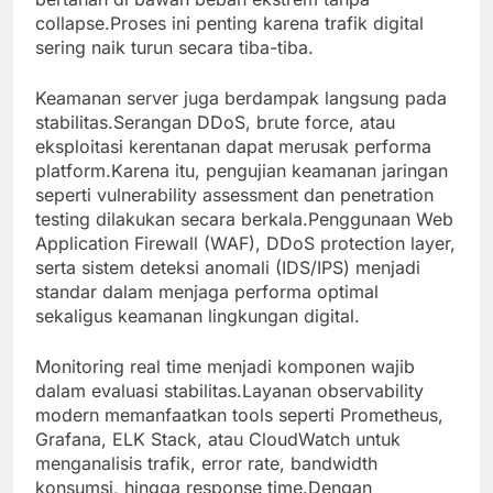
collapse.Proses ini penting karena trafik digital
sering naik turun secara tiba-tiba.
Keamanan server juga berdampak langsung pada
stabilitas.Serangan DDoS, brute force, atau
eksploitasi kerentanan dapat merusak performa
platform.Karena itu, pengujian keamanan jaringan
seperti vulnerability assessment dan penetration
testing dilakukan secara berkala.Penggunaan Web
Application Firewall (WAF), DDoS protection layer,
serta sistem deteksi anomali (IDS/IPS) menjadi
standar dalam menjaga performa optimal
sekaligus keamanan lingkungan digital.
Monitoring real time menjadi komponen wajib
dalam evaluasi stabilitas.Layanan observability
modern memanfaatkan tools seperti Prometheus,
Grafana, ELK Stack, atau CloudWatch untuk
menganalisis trafik, error rate, bandwidth
konsumsi, hingga response time.Dengan