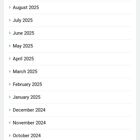
August 2025
July 2025
June 2025
May 2025
April 2025
March 2025
February 2025
January 2025
December 2024
November 2024
October 2024