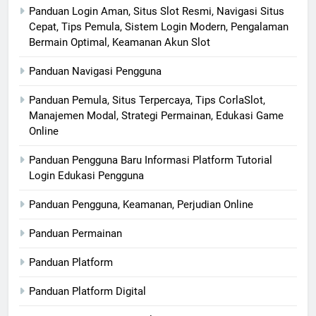
Panduan Login Aman, Situs Slot Resmi, Navigasi Situs
Cepat, Tips Pemula, Sistem Login Modern, Pengalaman
Bermain Optimal, Keamanan Akun Slot
Panduan Navigasi Pengguna
Panduan Pemula, Situs Terpercaya, Tips CorlaSlot,
Manajemen Modal, Strategi Permainan, Edukasi Game
Online
Panduan Pengguna Baru Informasi Platform Tutorial
Login Edukasi Pengguna
Panduan Pengguna, Keamanan, Perjudian Online
Panduan Permainan
Panduan Platform
Panduan Platform Digital