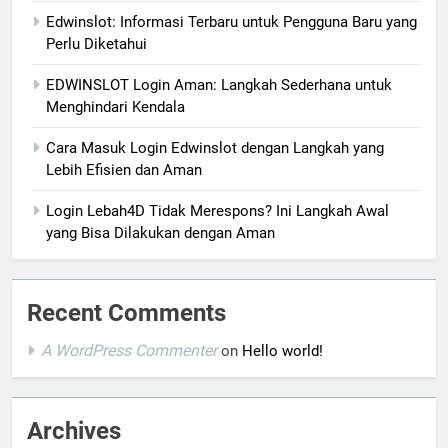
Edwinslot: Informasi Terbaru untuk Pengguna Baru yang
Perlu Diketahui
EDWINSLOT Login Aman: Langkah Sederhana untuk
Menghindari Kendala
Cara Masuk Login Edwinslot dengan Langkah yang
Lebih Efisien dan Aman
Login Lebah4D Tidak Merespons? Ini Langkah Awal
yang Bisa Dilakukan dengan Aman
Recent Comments
A WordPress Commenter
on
Hello world!
Archives