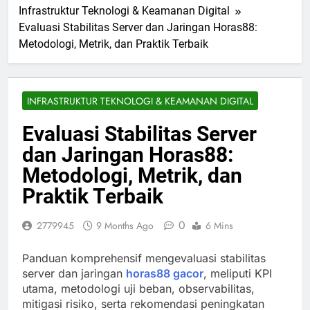
Infrastruktur Teknologi & Keamanan Digital
Evaluasi Stabilitas Server dan Jaringan Horas88:
Metodologi, Metrik, dan Praktik Terbaik
INFRASTRUKTUR TEKNOLOGI & KEAMANAN DIGITAL
Evaluasi Stabilitas Server
dan Jaringan Horas88:
Metodologi, Metrik, dan
Praktik Terbaik
0
2779945
9 Months Ago
6 Mins
Panduan komprehensif mengevaluasi stabilitas
server dan jaringan
horas88 gacor
, meliputi KPI
utama, metodologi uji beban, observabilitas,
mitigasi risiko, serta rekomendasi peningkatan