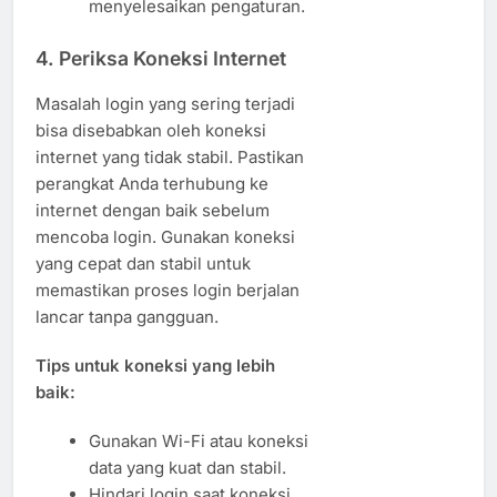
menyelesaikan pengaturan.
4.
Periksa Koneksi Internet
Masalah login yang sering terjadi
bisa disebabkan oleh koneksi
internet yang tidak stabil. Pastikan
perangkat Anda terhubung ke
internet dengan baik sebelum
mencoba login. Gunakan koneksi
yang cepat dan stabil untuk
memastikan proses login berjalan
lancar tanpa gangguan.
Tips untuk koneksi yang lebih
baik:
Gunakan Wi-Fi atau koneksi
data yang kuat dan stabil.
Hindari login saat koneksi