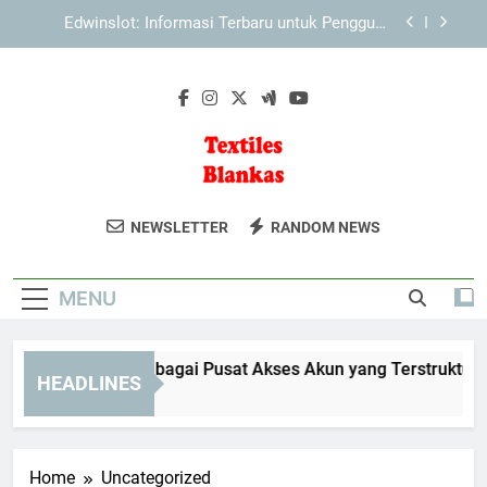
Skip
EDWINSLOT Login Aman: Langkah Sederhana
to
untuk Menghindari Kendala
content
Cara Masuk Login Edwinslot dengan Langkah
yang Lebih Efisien dan Aman
TIARA4D Login sebagai Pusat Akses Akun yang
Terstruktur
Edwinslot: Informasi Terbaru untuk Pengguna
Baru yang Perlu Diketahui
Textiles
Dapatkan Bahan Tekstil Berkualitas
EDWINSLOT Login Aman: Langkah Sederhana
NEWSLETTER
RANDOM NEWS
untuk Menghindari Kendala
Blankas
Tinggi Dari Textiles Blankas. Solusi
Cara Masuk Login Edwinslot dengan Langkah
Untuk Industri Fashion Dan Rumah
yang Lebih Efisien dan Aman
MENU
Tangga.
ARA4D Login sebagai Pusat Akses Akun yang Terstruktur
HEADLINES
eeks Ago
Home
Uncategorized