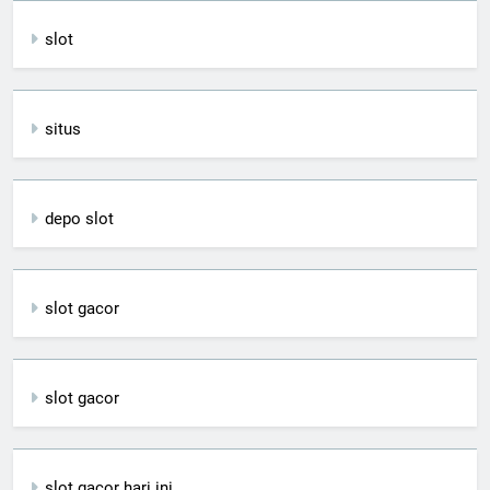
slot
situs
depo slot
slot gacor
slot gacor
slot gacor hari ini