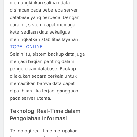
memungkinkan salinan data
disimpan pada beberapa server
database yang berbeda. Dengan
cara ini, sistem dapat menjaga
ketersediaan data sekaligus
meningkatkan stabilitas layanan.
TOGEL ONLINE
Selain itu, sistem backup data juga
menjadi bagian penting dalam
pengelolaan database. Backup
dilakukan secara berkala untuk
memastikan bahwa data dapat
dipulihkan jika terjadi gangguan
pada server utama.
Teknologi Real-Time dalam
Pengolahan Informasi
Teknologi real-time merupakan