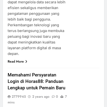
dapat mengelola data secara lebih
efisien sekaligus memberikan
pengalaman penggunaan yang
lebih baik bagi pengguna.
Perkembangan teknologi yang
terus berlangsung juga membuka
peluang bagi inovasi baru yang
dapat meningkatkan kualitas
layanan platform digital di masa
depan.
Read More
Memahami Persyaratan
Login di Horas88: Panduan
Lengkap untuk Pemain Baru
2779945
2 years ago
0
7
mins