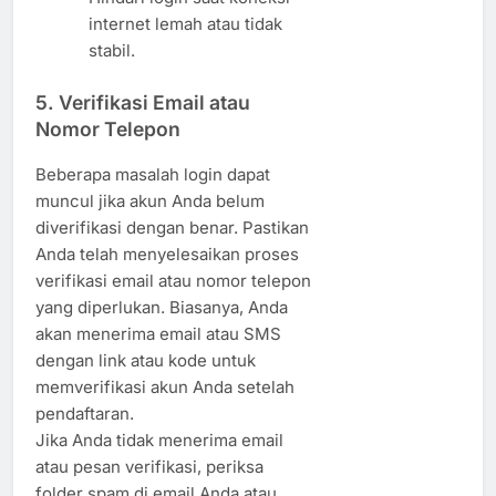
internet lemah atau tidak
stabil.
5.
Verifikasi Email atau
Nomor Telepon
Beberapa masalah login dapat
muncul jika akun Anda belum
diverifikasi dengan benar. Pastikan
Anda telah menyelesaikan proses
verifikasi email atau nomor telepon
yang diperlukan. Biasanya, Anda
akan menerima email atau SMS
dengan link atau kode untuk
memverifikasi akun Anda setelah
pendaftaran.
Jika Anda tidak menerima email
atau pesan verifikasi, periksa
folder spam di email Anda atau