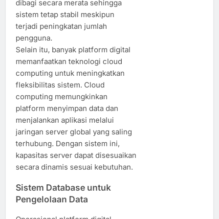
dibagi secara merata sehingga
sistem tetap stabil meskipun
terjadi peningkatan jumlah
pengguna.
Selain itu, banyak platform digital
memanfaatkan teknologi cloud
computing untuk meningkatkan
fleksibilitas sistem. Cloud
computing memungkinkan
platform menyimpan data dan
menjalankan aplikasi melalui
jaringan server global yang saling
terhubung. Dengan sistem ini,
kapasitas server dapat disesuaikan
secara dinamis sesuai kebutuhan.
Sistem Database untuk
Pengelolaan Data