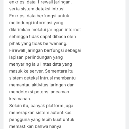
enkripsi data, firewall jaringan,
serta sistem deteksi intrusi.
Enkripsi data berfungsi untuk
melindungi informasi yang
dikirimkan melalui jaringan internet
sehingga tidak dapat dibaca oleh
pihak yang tidak berwenang.
Firewall jaringan berfungsi sebagai
lapisan perlindungan yang
menyaring lalu lintas data yang
masuk ke server. Sementara itu,
sistem deteksi intrusi membantu
memantau aktivitas jaringan dan
mendeteksi potensi ancaman
keamanan.
Selain itu, banyak platform juga
menerapkan sistem autentikasi
pengguna yang lebih kuat untuk
memastikan bahwa hanya