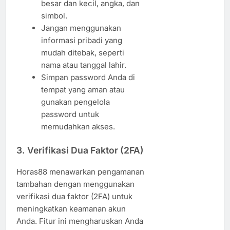
besar dan kecil, angka, dan
simbol.
Jangan menggunakan
informasi pribadi yang
mudah ditebak, seperti
nama atau tanggal lahir.
Simpan password Anda di
tempat yang aman atau
gunakan pengelola
password untuk
memudahkan akses.
3.
Verifikasi Dua Faktor (2FA)
Horas88 menawarkan pengamanan
tambahan dengan menggunakan
verifikasi dua faktor (2FA) untuk
meningkatkan keamanan akun
Anda. Fitur ini mengharuskan Anda