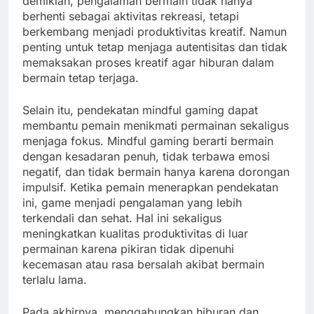
demikian, pengalaman bermain tidak hanya
berhenti sebagai aktivitas rekreasi, tetapi
berkembang menjadi produktivitas kreatif. Namun
penting untuk tetap menjaga autentisitas dan tidak
memaksakan proses kreatif agar hiburan dalam
bermain tetap terjaga.
Selain itu, pendekatan mindful gaming dapat
membantu pemain menikmati permainan sekaligus
menjaga fokus. Mindful gaming berarti bermain
dengan kesadaran penuh, tidak terbawa emosi
negatif, dan tidak bermain hanya karena dorongan
impulsif. Ketika pemain menerapkan pendekatan
ini, game menjadi pengalaman yang lebih
terkendali dan sehat. Hal ini sekaligus
meningkatkan kualitas produktivitas di luar
permainan karena pikiran tidak dipenuhi
kecemasan atau rasa bersalah akibat bermain
terlalu lama.
Pada akhirnya, menggabungkan hiburan dan