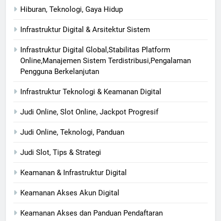
Hiburan, Teknologi, Gaya Hidup
Infrastruktur Digital & Arsitektur Sistem
Infrastruktur Digital Global,Stabilitas Platform
Online,Manajemen Sistem Terdistribusi,Pengalaman
Pengguna Berkelanjutan
Infrastruktur Teknologi & Keamanan Digital
Judi Online, Slot Online, Jackpot Progresif
Judi Online, Teknologi, Panduan
Judi Slot, Tips & Strategi
Keamanan & Infrastruktur Digital
Keamanan Akses Akun Digital
Keamanan Akses dan Panduan Pendaftaran