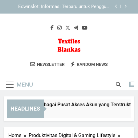
Skip
EDWINSLOT Login Aman: Langkah Sederhana
to
untuk Menghindari Kendala
content
Cara Masuk Login Edwinslot dengan Langkah
yang Lebih Efisien dan Aman
TIARA4D Login sebagai Pusat Akses Akun yang
Terstruktur
Edwinslot: Informasi Terbaru untuk Pengguna
Baru yang Perlu Diketahui
Textiles
Dapatkan Bahan Tekstil Berkualitas
EDWINSLOT Login Aman: Langkah Sederhana
NEWSLETTER
RANDOM NEWS
untuk Menghindari Kendala
Blankas
Tinggi Dari Textiles Blankas. Solusi
Cara Masuk Login Edwinslot dengan Langkah
Untuk Industri Fashion Dan Rumah
yang Lebih Efisien dan Aman
MENU
Tangga.
ARA4D Login sebagai Pusat Akses Akun yang Terstruktur
HEADLINES
Weeks Ago
Home
Produktivitas Digital & Gaming Lifestyle