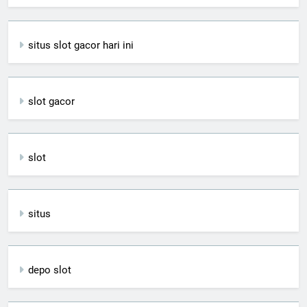
situs slot gacor hari ini
slot gacor
slot
situs
depo slot