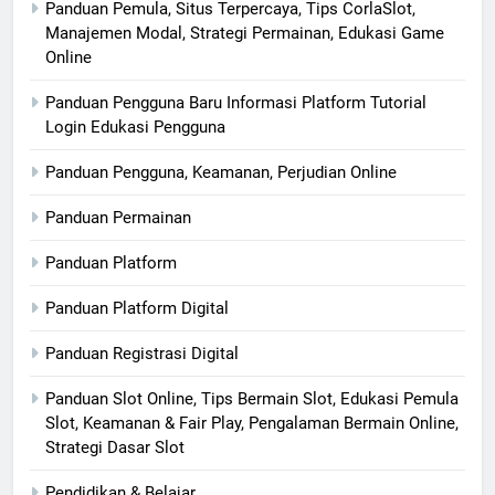
Panduan Pemula, Situs Terpercaya, Tips CorlaSlot,
Manajemen Modal, Strategi Permainan, Edukasi Game
Online
Panduan Pengguna Baru Informasi Platform Tutorial
Login Edukasi Pengguna
Panduan Pengguna, Keamanan, Perjudian Online
Panduan Permainan
Panduan Platform
Panduan Platform Digital
Panduan Registrasi Digital
Panduan Slot Online, Tips Bermain Slot, Edukasi Pemula
Slot, Keamanan & Fair Play, Pengalaman Bermain Online,
Strategi Dasar Slot
Pendidikan & Belajar