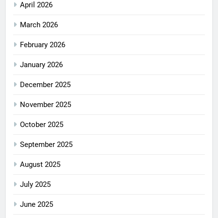
April 2026
March 2026
February 2026
January 2026
December 2025
November 2025
October 2025
September 2025
August 2025
July 2025
June 2025