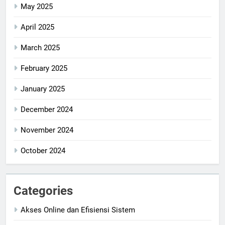
May 2025
April 2025
March 2025
February 2025
January 2025
December 2024
November 2024
October 2024
Categories
Akses Online dan Efisiensi Sistem