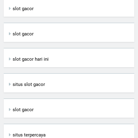
slot gacor
slot gacor
slot gacor hari ini
situs slot gacor
slot gacor
situs terpercaya