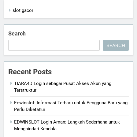
slot gacor
Search
SEARCH
Recent Posts
TIARA4D Login sebagai Pusat Akses Akun yang
Terstruktur
Edwinslot: Informasi Terbaru untuk Pengguna Baru yang
Perlu Diketahui
EDWINSLOT Login Aman: Langkah Sederhana untuk
Menghindari Kendala