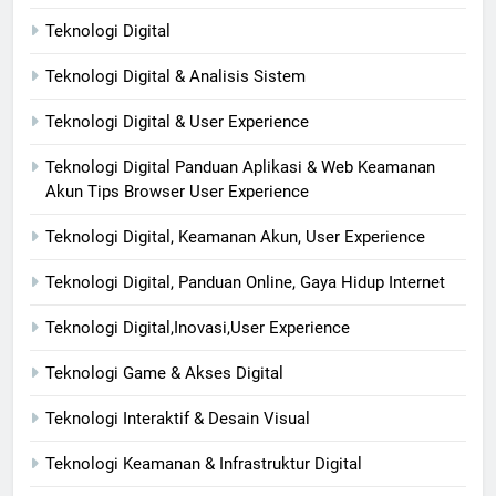
Teknologi Digital
Teknologi Digital & Analisis Sistem
Teknologi Digital & User Experience
Teknologi Digital Panduan Aplikasi & Web Keamanan
Akun Tips Browser User Experience
Teknologi Digital, Keamanan Akun, User Experience
Teknologi Digital, Panduan Online, Gaya Hidup Internet
Teknologi Digital,Inovasi,User Experience
Teknologi Game & Akses Digital
Teknologi Interaktif & Desain Visual
Teknologi Keamanan & Infrastruktur Digital