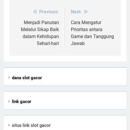
Previous:
Next:
Post
navigation
Menjadi Panutan
Cara Mengatur
Melalui Sikap Baik
Prioritas antara
dalam Kehidupan
Game dan Tanggung
Sehari-hari
Jawab
dana slot gacor
link gacor
situs link slot gacor