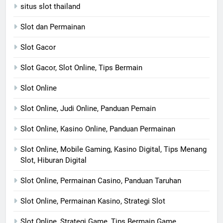
situs slot thailand
Slot dan Permainan
Slot Gacor
Slot Gacor, Slot Online, Tips Bermain
Slot Online
Slot Online, Judi Online, Panduan Pemain
Slot Online, Kasino Online, Panduan Permainan
Slot Online, Mobile Gaming, Kasino Digital, Tips Menang
Slot, Hiburan Digital
Slot Online, Permainan Casino, Panduan Taruhan
Slot Online, Permainan Kasino, Strategi Slot
Slot Online, Strategi Game, Tips Bermain Game,