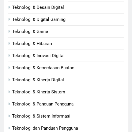
Teknologi & Desain Digital
Teknologi & Digital Gaming
Teknologi & Game
Teknologi & Hiburan
Teknologi & Inovasi Digital
Teknologi & Kecerdasan Buatan
Teknologi & Kinerja Digital
Teknologi & Kinerja Sistem
Teknologi & Panduan Pengguna
Teknologi & Sistem Informasi
Teknologi dan Panduan Pengguna