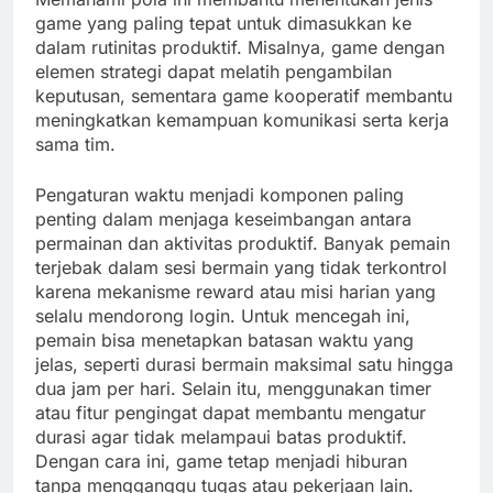
game yang paling tepat untuk dimasukkan ke
dalam rutinitas produktif. Misalnya, game dengan
elemen strategi dapat melatih pengambilan
keputusan, sementara game kooperatif membantu
meningkatkan kemampuan komunikasi serta kerja
sama tim.
Pengaturan waktu menjadi komponen paling
penting dalam menjaga keseimbangan antara
permainan dan aktivitas produktif. Banyak pemain
terjebak dalam sesi bermain yang tidak terkontrol
karena mekanisme reward atau misi harian yang
selalu mendorong login. Untuk mencegah ini,
pemain bisa menetapkan batasan waktu yang
jelas, seperti durasi bermain maksimal satu hingga
dua jam per hari. Selain itu, menggunakan timer
atau fitur pengingat dapat membantu mengatur
durasi agar tidak melampaui batas produktif.
Dengan cara ini, game tetap menjadi hiburan
tanpa mengganggu tugas atau pekerjaan lain.