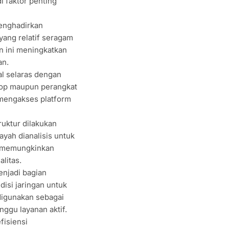
di faktor penting
enghadirkan
ang relatif seragam
n ini meningkatkan
an.
l selaras dengan
ktop maupun perangkat
mengakses platform
uktur dilakukan
ayah dianalisis untuk
ni memungkinkan
litas.
enjadi bagian
isi jaringan untuk
digunakan sebagai
ggu layanan aktif.
fisiensi