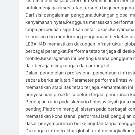
sistem memiliki jalur alternatif.Ketahanan ini menja
untuk menjaga akses tetap tersedia bagi pengguna.
Dari sisi pengalaman pengguna,dukungan global m
kenyamanan nyata.Pengguna merasakan performa y
tanpa perbedaan signifikan antar lokasi.Kenyamana
kepuasan dan mendorong penggunaan berkelanjut
LEBAH4D memastikan dukungan infrastruktur globa
berbagai perangkat.Performa tetap terjaga di des
mobile.Keseragaman ini penting karena pengguna 
dari beragam lingkungan dan perangkat.
Dalam pengelolaan profesional,pemantauan infrastr
secara berkelanjutan.Parameter performa lintas wil
memastikan stabilitas tetap terjaga.Pemantauan i
penyesuaian proaktif sebelum terjadi penurunan kua
Pengujian rutin pada skenario lintas wilayah juga m
penting.Platform menguji sistem pada berbagai kond
memastikan konsistensi performa.Hasil pengujian 
dasar penyempurnaan berkelanjutan tanpa menggan
Dukungan infrastruktur global turut meningkatkan e