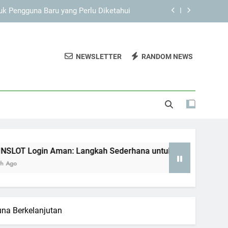
tuk Pengguna Baru yang Perlu Diketahui
Sederhana untuk Menghindari Kendala
 Langkah yang Lebih Efisien dan Aman
NEWSLETTER
RANDOM NEWS
ai Pusat Akses Akun yang Terstruktur
 Untuk Industri Fashion Dan Rumah Tangga.
tuk Pengguna Baru yang Perlu Diketahui
Sederhana untuk Menghindari Kendala
 Langkah yang Lebih Efisien dan Aman
 Aman: Langkah Sederhana untuk Menghindari Kendala
una Berkelanjutan