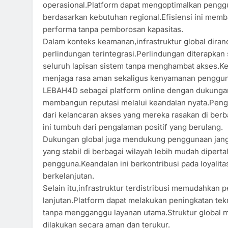
operasional.Platform dapat mengoptimalkan peng
berdasarkan kebutuhan regional.Efisiensi ini mem
performa tanpa pemborosan kapasitas.
Dalam konteks keamanan,infrastruktur global dira
perlindungan terintegrasi.Perlindungan diterapkan 
seluruh lapisan sistem tanpa menghambat akses.K
menjaga rasa aman sekaligus kenyamanan penggu
LEBAH4D sebagai platform online dengan dukungan 
membangun reputasi melalui keandalan nyata.Pengg
dari kelancaran akses yang mereka rasakan di berba
ini tumbuh dari pengalaman positif yang berulang.
Dukungan global juga mendukung penggunaan jang
yang stabil di berbagai wilayah lebih mudah dipert
pengguna.Keandalan ini berkontribusi pada loyalit
berkelanjutan.
Selain itu,infrastruktur terdistribusi memudahka
lanjutan.Platform dapat melakukan peningkatan tek
tanpa mengganggu layanan utama.Struktur global 
dilakukan secara aman dan terukur.