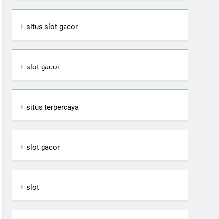
situs slot gacor
slot gacor
situs terpercaya
slot gacor
slot