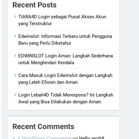
Recent Posts
TIARA4D Login sebagai Pusat Akses Akun
yang Terstruktur
Edwinslot: Informasi Terbaru untuk Pengguna
Baru yang Perlu Diketahui
EDWINSLOT Login Aman: Langkah Sederhana
untuk Menghindari Kendala
Cara Masuk Login Edwinslot dengan Langkah
yang Lebih Efisien dan Aman
Login Lebah4D Tidak Merespons? Ini Langkah
Awal yang Bisa Dilakukan dengan Aman
Recent Comments
A WordPress Commenter
on
Hello world!