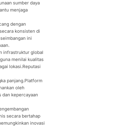
gunaan sumber daya
bantu menjaga
ncang dengan
secara konsisten di
eseimbangan ini
naan.
infrastruktur global
una menilai kualitas
gai lokasi.Reputasi
ka panjang.Platform
ahankan oleh
as dan kepercayaan
n pengembangan
nis secara bertahap
memungkinkan inovasi