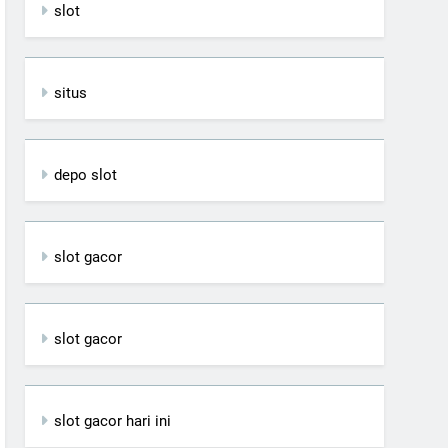
slot
situs
depo slot
slot gacor
slot gacor
slot gacor hari ini