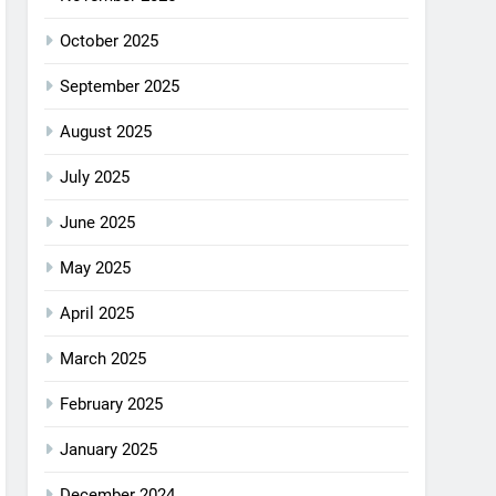
October 2025
September 2025
August 2025
July 2025
June 2025
May 2025
April 2025
March 2025
February 2025
January 2025
December 2024