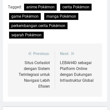
Tagged:
anime Pokémon
cerita Pokémon
game Pokémon
manga Pokémon
perkembangan cerita Pokémon
sejarah Pokémon
Previous:
Next:
Post
navigation
Situs Corlaslot
LEBAH4D sebagai
dengan Sistem
Platform Online
Terintegrasi untuk
dengan Dukungan
Navigasi Lebih
Infrastruktur Global
Efisien