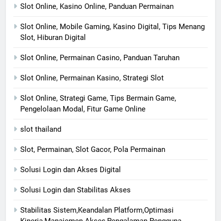
Slot Online, Kasino Online, Panduan Permainan
Slot Online, Mobile Gaming, Kasino Digital, Tips Menang
Slot, Hiburan Digital
Slot Online, Permainan Casino, Panduan Taruhan
Slot Online, Permainan Kasino, Strategi Slot
Slot Online, Strategi Game, Tips Bermain Game,
Pengelolaan Modal, Fitur Game Online
slot thailand
Slot, Permainan, Slot Gacor, Pola Permainan
Solusi Login dan Akses Digital
Solusi Login dan Stabilitas Akses
Stabilitas Sistem,Keandalan Platform,Optimasi
Kinerja,Manajemen Akses,Pengalaman Pengguna