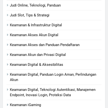
Judi Online, Teknologi, Panduan
Judi Slot, Tips & Strategi
Keamanan & Infrastruktur Digital
Keamanan Akses Akun Digital
Keamanan Akses dan Panduan Pendaftaran
Keamanan Akun dan Privasi Digital
Keamanan Digital & Aksesibilitas
Keamanan Digital, Panduan Login Aman, Perlindungan
Akun
Keamanan Digital, Teknologi Autentikasi, Manajemen
Endpoint, Inovasi Login, Proteksi Data
Keamanan iGaming