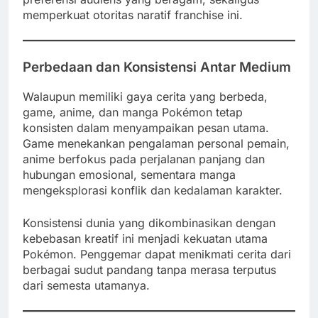
memperkuat otoritas naratif franchise ini.
Perbedaan dan Konsistensi Antar Medium
Walaupun memiliki gaya cerita yang berbeda,
game, anime, dan manga Pokémon tetap
konsisten dalam menyampaikan pesan utama.
Game menekankan pengalaman personal pemain,
anime berfokus pada perjalanan panjang dan
hubungan emosional, sementara manga
mengeksplorasi konflik dan kedalaman karakter.
Konsistensi dunia yang dikombinasikan dengan
kebebasan kreatif ini menjadi kekuatan utama
Pokémon. Penggemar dapat menikmati cerita dari
berbagai sudut pandang tanpa merasa terputus
dari semesta utamanya.