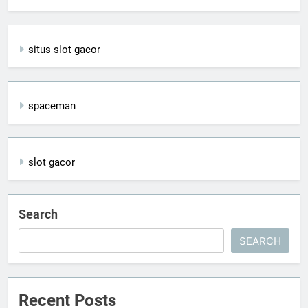
situs slot gacor
spaceman
slot gacor
Search
SEARCH
Recent Posts