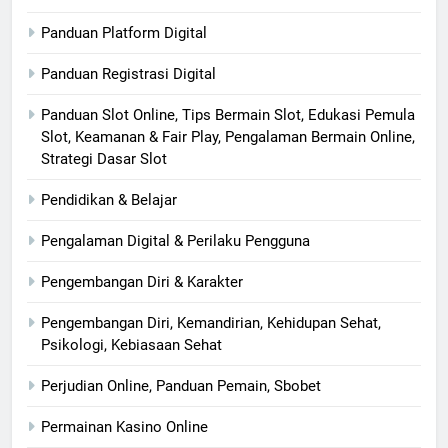
Panduan Platform Digital
Panduan Registrasi Digital
Panduan Slot Online, Tips Bermain Slot, Edukasi Pemula
Slot, Keamanan & Fair Play, Pengalaman Bermain Online,
Strategi Dasar Slot
Pendidikan & Belajar
Pengalaman Digital & Perilaku Pengguna
Pengembangan Diri & Karakter
Pengembangan Diri, Kemandirian, Kehidupan Sehat,
Psikologi, Kebiasaan Sehat
Perjudian Online, Panduan Pemain, Sbobet
Permainan Kasino Online