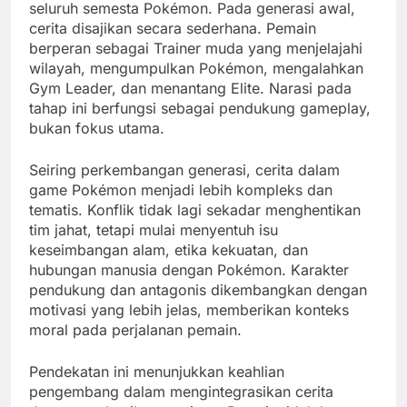
seluruh semesta Pokémon. Pada generasi awal,
cerita disajikan secara sederhana. Pemain
berperan sebagai Trainer muda yang menjelajahi
wilayah, mengumpulkan Pokémon, mengalahkan
Gym Leader, dan menantang Elite. Narasi pada
tahap ini berfungsi sebagai pendukung gameplay,
bukan fokus utama.
Seiring perkembangan generasi, cerita dalam
game Pokémon menjadi lebih kompleks dan
tematis. Konflik tidak lagi sekadar menghentikan
tim jahat, tetapi mulai menyentuh isu
keseimbangan alam, etika kekuatan, dan
hubungan manusia dengan Pokémon. Karakter
pendukung dan antagonis dikembangkan dengan
motivasi yang lebih jelas, memberikan konteks
moral pada perjalanan pemain.
Pendekatan ini menunjukkan keahlian
pengembang dalam mengintegrasikan cerita