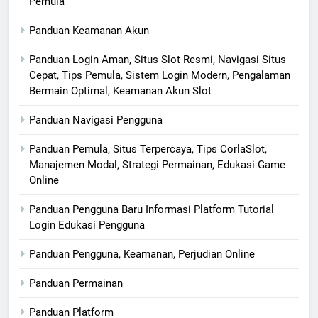
Pemula
Panduan Keamanan Akun
Panduan Login Aman, Situs Slot Resmi, Navigasi Situs
Cepat, Tips Pemula, Sistem Login Modern, Pengalaman
Bermain Optimal, Keamanan Akun Slot
Panduan Navigasi Pengguna
Panduan Pemula, Situs Terpercaya, Tips CorlaSlot,
Manajemen Modal, Strategi Permainan, Edukasi Game
Online
Panduan Pengguna Baru Informasi Platform Tutorial
Login Edukasi Pengguna
Panduan Pengguna, Keamanan, Perjudian Online
Panduan Permainan
Panduan Platform