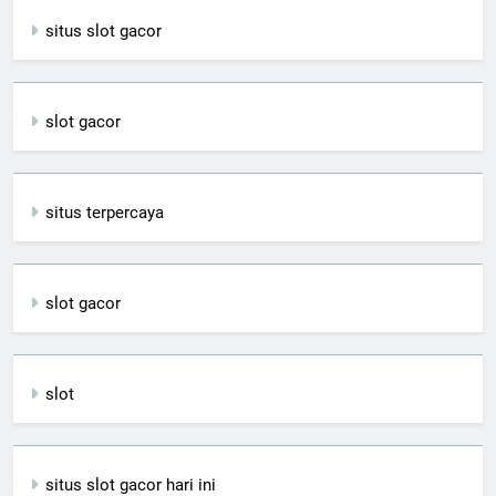
situs slot gacor
slot gacor
situs terpercaya
slot gacor
slot
situs slot gacor hari ini