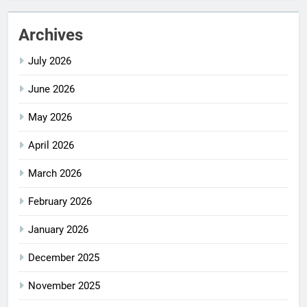
Archives
July 2026
June 2026
May 2026
April 2026
March 2026
February 2026
January 2026
December 2025
November 2025