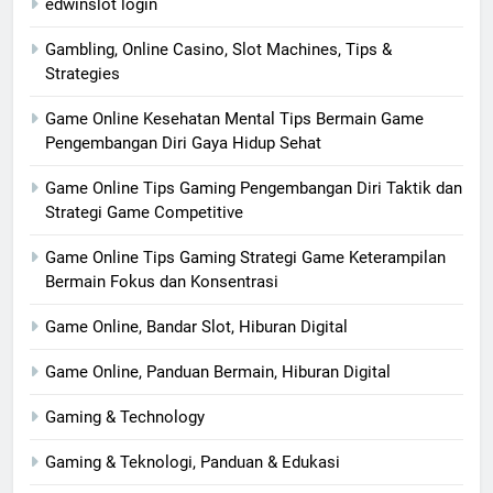
edwinslot login
Gambling, Online Casino, Slot Machines, Tips &
Strategies
Game Online Kesehatan Mental Tips Bermain Game
Pengembangan Diri Gaya Hidup Sehat
Game Online Tips Gaming Pengembangan Diri Taktik dan
Strategi Game Competitive
Game Online Tips Gaming Strategi Game Keterampilan
Bermain Fokus dan Konsentrasi
Game Online, Bandar Slot, Hiburan Digital
Game Online, Panduan Bermain, Hiburan Digital
Gaming & Technology
Gaming & Teknologi, Panduan & Edukasi