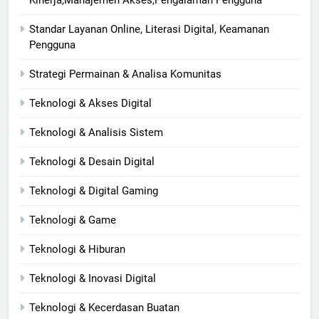
Standar Layanan Online, Literasi Digital, Keamanan
Pengguna
Strategi Permainan & Analisa Komunitas
Teknologi & Akses Digital
Teknologi & Analisis Sistem
Teknologi & Desain Digital
Teknologi & Digital Gaming
Teknologi & Game
Teknologi & Hiburan
Teknologi & Inovasi Digital
Teknologi & Kecerdasan Buatan