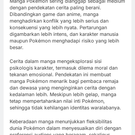
Manga Pokémon sering dianggap sebagai medium
dengan pendekatan cerita paling berani.
Dibandingkan game dan anime, manga
menghadirkan konflik yang lebih serius dan
konsekuensi yang lebih nyata. Pertarungan
digambarkan lebih intens, dan karakter manusia
maupun Pokémon menghadapi risiko yang lebih
besar.
Cerita dalam manga mengeksplorasi sisi
psikologis karakter, termasuk dilema moral dan
tekanan emosional. Pendekatan ini membuat
manga Pokémon menarik bagi pembaca remaja
dan dewasa yang menginginkan cerita dengan
kedalaman lebih. Meskipun lebih gelap, manga
tetap mempertahankan nilai inti Pokémon,
sehingga tidak kehilangan identitas waralabanya.
Keberadaan manga menunjukkan fleksibilitas
dunia Pokémon dalam menyesuaikan diri dengan
preferensi audiens yang beragam, sekaligus