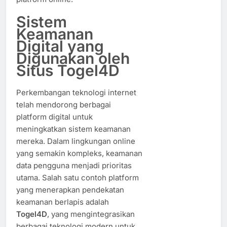
Sistem
Keamanan
Digital yang
Digunakan oleh
Situs Togel4D
Perkembangan teknologi internet
telah mendorong berbagai
platform digital untuk
meningkatkan sistem keamanan
mereka. Dalam lingkungan online
yang semakin kompleks, keamanan
data pengguna menjadi prioritas
utama. Salah satu contoh platform
yang menerapkan pendekatan
keamanan berlapis adalah
Togel4D
, yang mengintegrasikan
berbagai teknologi modern untuk