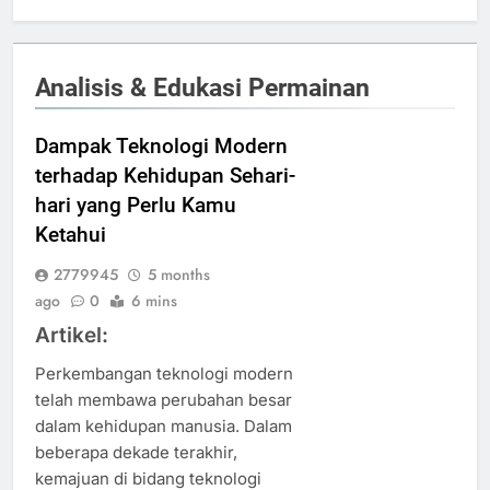
Analisis & Edukasi Permainan
Dampak Teknologi Modern
terhadap Kehidupan Sehari-
hari yang Perlu Kamu
Ketahui
2779945
5 months
ago
0
6 mins
Artikel:
Perkembangan teknologi modern
telah membawa perubahan besar
dalam kehidupan manusia. Dalam
beberapa dekade terakhir,
kemajuan di bidang teknologi