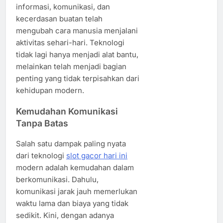
informasi, komunikasi, dan
kecerdasan buatan telah
mengubah cara manusia menjalani
aktivitas sehari-hari. Teknologi
tidak lagi hanya menjadi alat bantu,
melainkan telah menjadi bagian
penting yang tidak terpisahkan dari
kehidupan modern.
Kemudahan Komunikasi
Tanpa Batas
Salah satu dampak paling nyata
dari teknologi
slot gacor hari ini
modern adalah kemudahan dalam
berkomunikasi. Dahulu,
komunikasi jarak jauh memerlukan
waktu lama dan biaya yang tidak
sedikit. Kini, dengan adanya