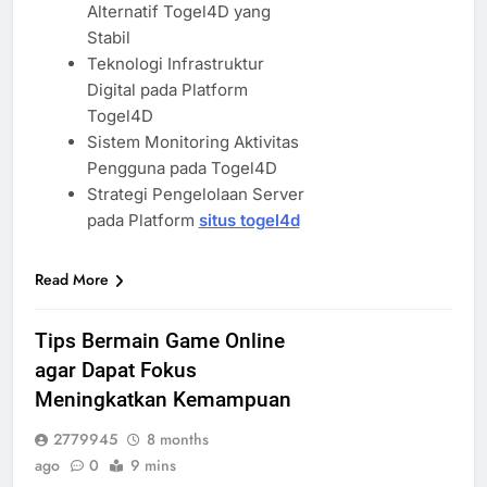
Alternatif Togel4D yang
Stabil
Teknologi Infrastruktur
Digital pada Platform
Togel4D
Sistem Monitoring Aktivitas
Pengguna pada Togel4D
Strategi Pengelolaan Server
pada Platform
situs togel4d
Read More
Tips Bermain Game Online
agar Dapat Fokus
Meningkatkan Kemampuan
2779945
8 months
ago
0
9 mins