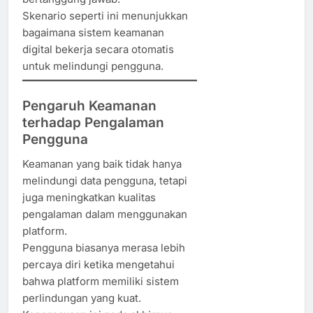
Skenario seperti ini menunjukkan
bagaimana sistem keamanan
digital bekerja secara otomatis
untuk melindungi pengguna.
Pengaruh Keamanan
terhadap Pengalaman
Pengguna
Keamanan yang baik tidak hanya
melindungi data pengguna, tetapi
juga meningkatkan kualitas
pengalaman dalam menggunakan
platform.
Pengguna biasanya merasa lebih
percaya diri ketika mengetahui
bahwa platform memiliki sistem
perlindungan yang kuat.