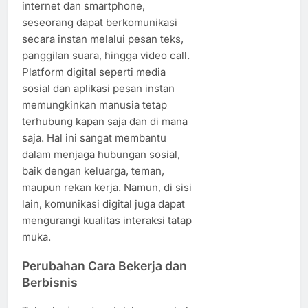
internet dan smartphone,
seseorang dapat berkomunikasi
secara instan melalui pesan teks,
panggilan suara, hingga video call.
Platform digital seperti media
sosial dan aplikasi pesan instan
memungkinkan manusia tetap
terhubung kapan saja dan di mana
saja. Hal ini sangat membantu
dalam menjaga hubungan sosial,
baik dengan keluarga, teman,
maupun rekan kerja. Namun, di sisi
lain, komunikasi digital juga dapat
mengurangi kualitas interaksi tatap
muka.
Perubahan Cara Bekerja dan
Berbisnis