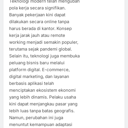
Teknologi modern telah mengubah
pola kerja secara signifikan.
Banyak pekerjaan kini dapat
dilakukan secara online tanpa
harus berada di kantor. Konsep
kerja jarak jauh atau remote
working menjadi semakin populer,
terutama sejak pandemi global.
Selain itu, teknologi juga membuka
peluang bisnis baru melalui
platform digital. E-commerce,
digital marketing, dan layanan
berbasis aplikasi telah
menciptakan ekosistem ekonomi
yang lebih dinamis. Pelaku usaha
kini dapat menjangkau pasar yang
lebih luas tanpa batas geografis.
Namun, perubahan ini juga
menuntut kemampuan adaptasi