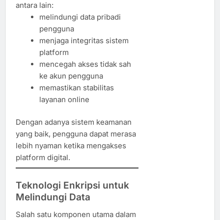
antara lain:
melindungi data pribadi
pengguna
menjaga integritas sistem
platform
mencegah akses tidak sah
ke akun pengguna
memastikan stabilitas
layanan online
Dengan adanya sistem keamanan
yang baik, pengguna dapat merasa
lebih nyaman ketika mengakses
platform digital.
Teknologi Enkripsi untuk
Melindungi Data
Salah satu komponen utama dalam