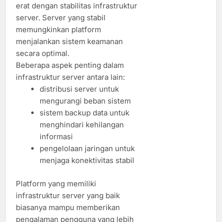
erat dengan stabilitas infrastruktur
server. Server yang stabil
memungkinkan platform
menjalankan sistem keamanan
secara optimal.
Beberapa aspek penting dalam
infrastruktur server antara lain:
distribusi server untuk
mengurangi beban sistem
sistem backup data untuk
menghindari kehilangan
informasi
pengelolaan jaringan untuk
menjaga konektivitas stabil
Platform yang memiliki
infrastruktur server yang baik
biasanya mampu memberikan
pengalaman pengguna yang lebih