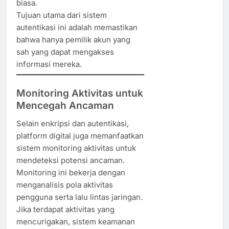
biasa.
Tujuan utama dari sistem
autentikasi ini adalah memastikan
bahwa hanya pemilik akun yang
sah yang dapat mengakses
informasi mereka.
Monitoring Aktivitas untuk
Mencegah Ancaman
Selain enkripsi dan autentikasi,
platform digital juga memanfaatkan
sistem monitoring aktivitas untuk
mendeteksi potensi ancaman.
Monitoring ini bekerja dengan
menganalisis pola aktivitas
pengguna serta lalu lintas jaringan.
Jika terdapat aktivitas yang
mencurigakan, sistem keamanan