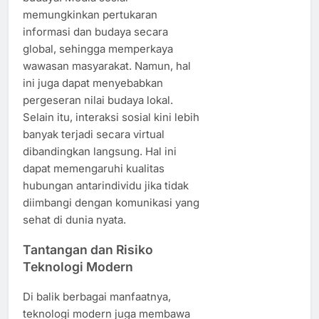
memungkinkan pertukaran
informasi dan budaya secara
global, sehingga memperkaya
wawasan masyarakat. Namun, hal
ini juga dapat menyebabkan
pergeseran nilai budaya lokal.
Selain itu, interaksi sosial kini lebih
banyak terjadi secara virtual
dibandingkan langsung. Hal ini
dapat memengaruhi kualitas
hubungan antarindividu jika tidak
diimbangi dengan komunikasi yang
sehat di dunia nyata.
Tantangan dan Risiko
Teknologi Modern
Di balik berbagai manfaatnya,
teknologi modern juga membawa