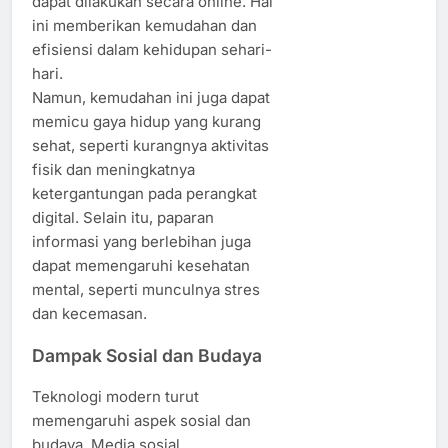
dapat dilakukan secara online. Hal
ini memberikan kemudahan dan
efisiensi dalam kehidupan sehari-
hari.
Namun, kemudahan ini juga dapat
memicu gaya hidup yang kurang
sehat, seperti kurangnya aktivitas
fisik dan meningkatnya
ketergantungan pada perangkat
digital. Selain itu, paparan
informasi yang berlebihan juga
dapat memengaruhi kesehatan
mental, seperti munculnya stres
dan kecemasan.
Dampak Sosial dan Budaya
Teknologi modern turut
memengaruhi aspek sosial dan
budaya. Media sosial