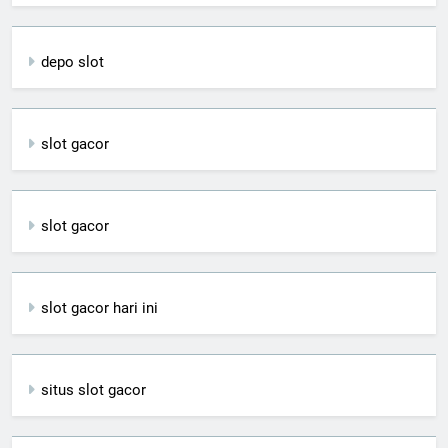
depo slot
slot gacor
slot gacor
slot gacor hari ini
situs slot gacor