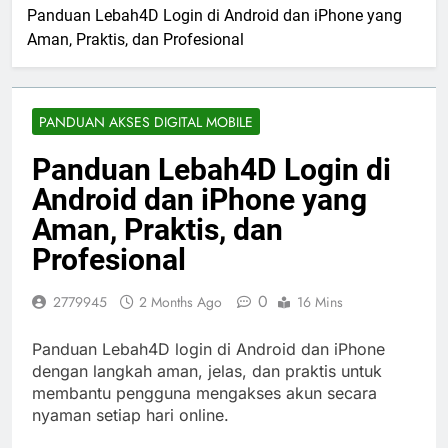
Panduan Lebah4D Login di Android dan iPhone yang
Aman, Praktis, dan Profesional
PANDUAN AKSES DIGITAL MOBILE
Panduan Lebah4D Login di
Android dan iPhone yang
Aman, Praktis, dan
Profesional
0
2779945
2 Months Ago
16 Mins
Panduan Lebah4D login di Android dan iPhone
dengan langkah aman, jelas, dan praktis untuk
membantu pengguna mengakses akun secara
nyaman setiap hari online.