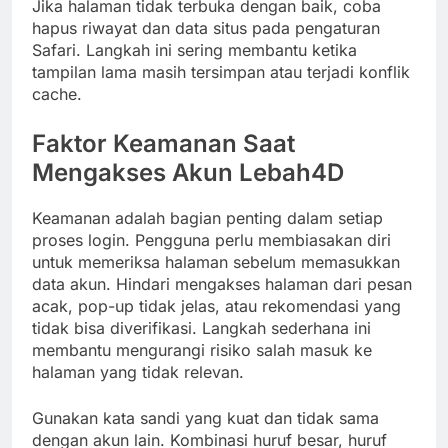
Jika halaman tidak terbuka dengan baik, coba
hapus riwayat dan data situs pada pengaturan
Safari. Langkah ini sering membantu ketika
tampilan lama masih tersimpan atau terjadi konflik
cache.
Faktor Keamanan Saat
Mengakses Akun Lebah4D
Keamanan adalah bagian penting dalam setiap
proses login. Pengguna perlu membiasakan diri
untuk memeriksa halaman sebelum memasukkan
data akun. Hindari mengakses halaman dari pesan
acak, pop-up tidak jelas, atau rekomendasi yang
tidak bisa diverifikasi. Langkah sederhana ini
membantu mengurangi risiko salah masuk ke
halaman yang tidak relevan.
Gunakan kata sandi yang kuat dan tidak sama
dengan akun lain. Kombinasi huruf besar, huruf