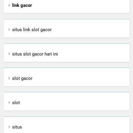
link gacor
situs link slot gacor
situs slot gacor hari ini
slot gacor
slot
situs