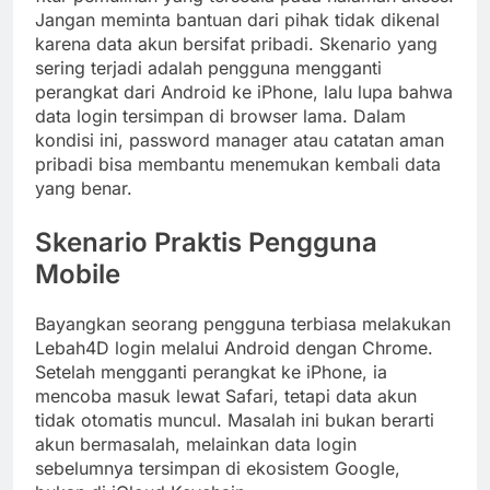
Jangan meminta bantuan dari pihak tidak dikenal
karena data akun bersifat pribadi. Skenario yang
sering terjadi adalah pengguna mengganti
perangkat dari Android ke iPhone, lalu lupa bahwa
data login tersimpan di browser lama. Dalam
kondisi ini, password manager atau catatan aman
pribadi bisa membantu menemukan kembali data
yang benar.
Skenario Praktis Pengguna
Mobile
Bayangkan seorang pengguna terbiasa melakukan
Lebah4D login melalui Android dengan Chrome.
Setelah mengganti perangkat ke iPhone, ia
mencoba masuk lewat Safari, tetapi data akun
tidak otomatis muncul. Masalah ini bukan berarti
akun bermasalah, melainkan data login
sebelumnya tersimpan di ekosistem Google,