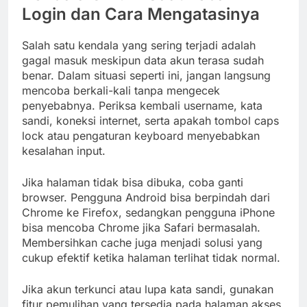
Login dan Cara Mengatasinya
Salah satu kendala yang sering terjadi adalah
gagal masuk meskipun data akun terasa sudah
benar. Dalam situasi seperti ini, jangan langsung
mencoba berkali-kali tanpa mengecek
penyebabnya. Periksa kembali username, kata
sandi, koneksi internet, serta apakah tombol caps
lock atau pengaturan keyboard menyebabkan
kesalahan input.
Jika halaman tidak bisa dibuka, coba ganti
browser. Pengguna Android bisa berpindah dari
Chrome ke Firefox, sedangkan pengguna iPhone
bisa mencoba Chrome jika Safari bermasalah.
Membersihkan cache juga menjadi solusi yang
cukup efektif ketika halaman terlihat tidak normal.
Jika akun terkunci atau lupa kata sandi, gunakan
fitur pemulihan yang tersedia pada halaman akses.