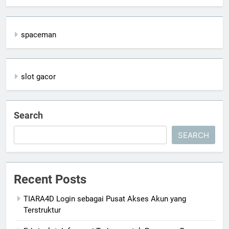
spaceman
slot gacor
Search
SEARCH
Recent Posts
TIARA4D Login sebagai Pusat Akses Akun yang
Terstruktur