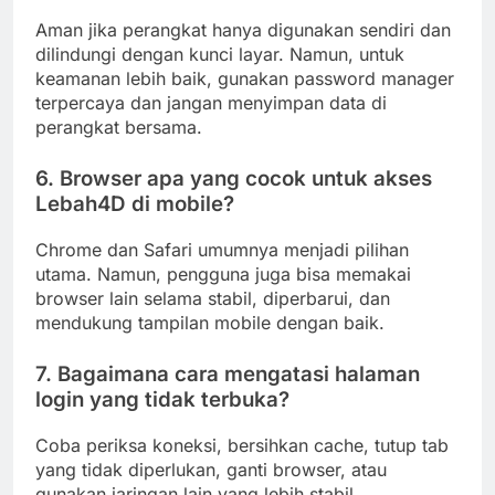
Aman jika perangkat hanya digunakan sendiri dan
dilindungi dengan kunci layar. Namun, untuk
keamanan lebih baik, gunakan password manager
terpercaya dan jangan menyimpan data di
perangkat bersama.
6. Browser apa yang cocok untuk akses
Lebah4D di mobile?
Chrome dan Safari umumnya menjadi pilihan
utama. Namun, pengguna juga bisa memakai
browser lain selama stabil, diperbarui, dan
mendukung tampilan mobile dengan baik.
7. Bagaimana cara mengatasi halaman
login yang tidak terbuka?
Coba periksa koneksi, bersihkan cache, tutup tab
yang tidak diperlukan, ganti browser, atau
gunakan jaringan lain yang lebih stabil.