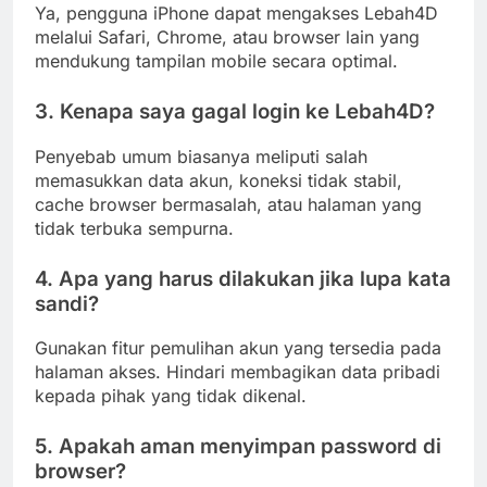
Ya, pengguna iPhone dapat mengakses Lebah4D
melalui Safari, Chrome, atau browser lain yang
mendukung tampilan mobile secara optimal.
3. Kenapa saya gagal login ke Lebah4D?
Penyebab umum biasanya meliputi salah
memasukkan data akun, koneksi tidak stabil,
cache browser bermasalah, atau halaman yang
tidak terbuka sempurna.
4. Apa yang harus dilakukan jika lupa kata
sandi?
Gunakan fitur pemulihan akun yang tersedia pada
halaman akses. Hindari membagikan data pribadi
kepada pihak yang tidak dikenal.
5. Apakah aman menyimpan password di
browser?