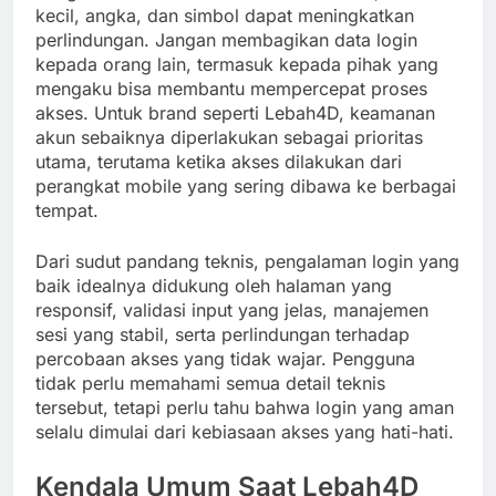
kecil, angka, dan simbol dapat meningkatkan
perlindungan. Jangan membagikan data login
kepada orang lain, termasuk kepada pihak yang
mengaku bisa membantu mempercepat proses
akses. Untuk brand seperti Lebah4D, keamanan
akun sebaiknya diperlakukan sebagai prioritas
utama, terutama ketika akses dilakukan dari
perangkat mobile yang sering dibawa ke berbagai
tempat.
Dari sudut pandang teknis, pengalaman login yang
baik idealnya didukung oleh halaman yang
responsif, validasi input yang jelas, manajemen
sesi yang stabil, serta perlindungan terhadap
percobaan akses yang tidak wajar. Pengguna
tidak perlu memahami semua detail teknis
tersebut, tetapi perlu tahu bahwa login yang aman
selalu dimulai dari kebiasaan akses yang hati-hati.
Kendala Umum Saat Lebah4D