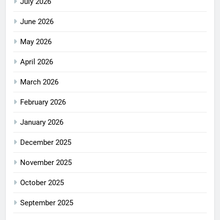
July 2026
June 2026
May 2026
April 2026
March 2026
February 2026
January 2026
December 2025
November 2025
October 2025
September 2025