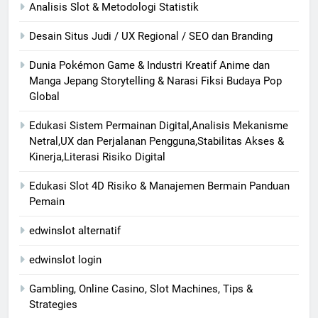
Analisis Slot & Metodologi Statistik
Desain Situs Judi / UX Regional / SEO dan Branding
Dunia Pokémon Game & Industri Kreatif Anime dan
Manga Jepang Storytelling & Narasi Fiksi Budaya Pop
Global
Edukasi Sistem Permainan Digital,Analisis Mekanisme
Netral,UX dan Perjalanan Pengguna,Stabilitas Akses &
Kinerja,Literasi Risiko Digital
Edukasi Slot 4D Risiko & Manajemen Bermain Panduan
Pemain
edwinslot alternatif
edwinslot login
Gambling, Online Casino, Slot Machines, Tips &
Strategies