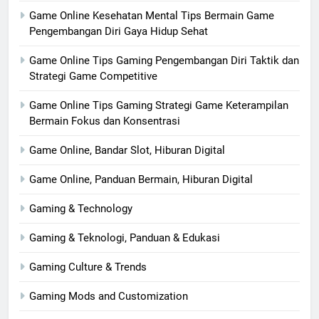
Game Online Kesehatan Mental Tips Bermain Game
Pengembangan Diri Gaya Hidup Sehat
Game Online Tips Gaming Pengembangan Diri Taktik dan
Strategi Game Competitive
Game Online Tips Gaming Strategi Game Keterampilan
Bermain Fokus dan Konsentrasi
Game Online, Bandar Slot, Hiburan Digital
Game Online, Panduan Bermain, Hiburan Digital
Gaming & Technology
Gaming & Teknologi, Panduan & Edukasi
Gaming Culture & Trends
Gaming Mods and Customization