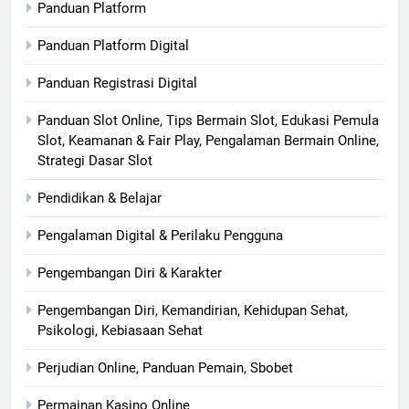
Panduan Platform
Panduan Platform Digital
Panduan Registrasi Digital
Panduan Slot Online, Tips Bermain Slot, Edukasi Pemula
Slot, Keamanan & Fair Play, Pengalaman Bermain Online,
Strategi Dasar Slot
Pendidikan & Belajar
Pengalaman Digital & Perilaku Pengguna
Pengembangan Diri & Karakter
Pengembangan Diri, Kemandirian, Kehidupan Sehat,
Psikologi, Kebiasaan Sehat
Perjudian Online, Panduan Pemain, Sbobet
Permainan Kasino Online