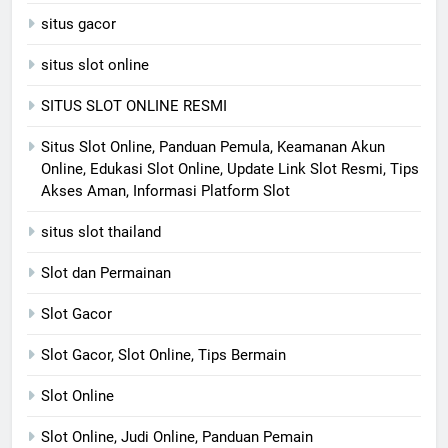
situs gacor
situs slot online
SITUS SLOT ONLINE RESMI
Situs Slot Online, Panduan Pemula, Keamanan Akun
Online, Edukasi Slot Online, Update Link Slot Resmi, Tips
Akses Aman, Informasi Platform Slot
situs slot thailand
Slot dan Permainan
Slot Gacor
Slot Gacor, Slot Online, Tips Bermain
Slot Online
Slot Online, Judi Online, Panduan Pemain