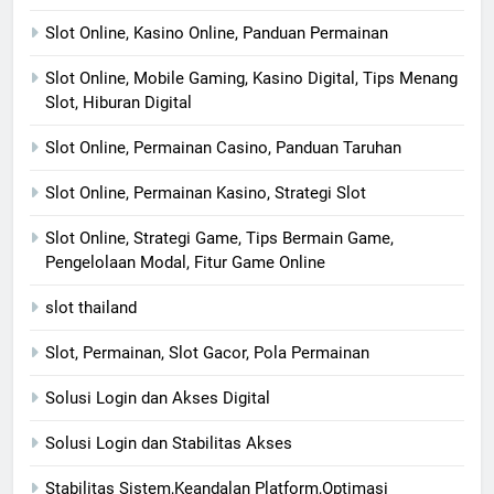
Slot Online, Kasino Online, Panduan Permainan
Slot Online, Mobile Gaming, Kasino Digital, Tips Menang
Slot, Hiburan Digital
Slot Online, Permainan Casino, Panduan Taruhan
Slot Online, Permainan Kasino, Strategi Slot
Slot Online, Strategi Game, Tips Bermain Game,
Pengelolaan Modal, Fitur Game Online
slot thailand
Slot, Permainan, Slot Gacor, Pola Permainan
Solusi Login dan Akses Digital
Solusi Login dan Stabilitas Akses
Stabilitas Sistem,Keandalan Platform,Optimasi