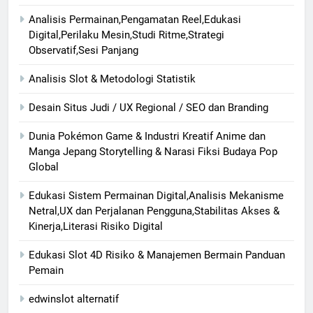
Analisis Permainan,Pengamatan Reel,Edukasi
Digital,Perilaku Mesin,Studi Ritme,Strategi
Observatif,Sesi Panjang
Analisis Slot & Metodologi Statistik
Desain Situs Judi / UX Regional / SEO dan Branding
Dunia Pokémon Game & Industri Kreatif Anime dan
Manga Jepang Storytelling & Narasi Fiksi Budaya Pop
Global
Edukasi Sistem Permainan Digital,Analisis Mekanisme
Netral,UX dan Perjalanan Pengguna,Stabilitas Akses &
Kinerja,Literasi Risiko Digital
Edukasi Slot 4D Risiko & Manajemen Bermain Panduan
Pemain
edwinslot alternatif