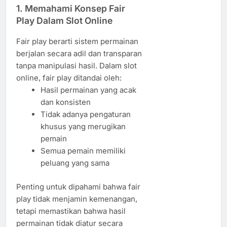
1. Memahami Konsep Fair
Play Dalam Slot Online
Fair play berarti sistem permainan
berjalan secara adil dan transparan
tanpa manipulasi hasil. Dalam slot
online, fair play ditandai oleh:
Hasil permainan yang acak
dan konsisten
Tidak adanya pengaturan
khusus yang merugikan
pemain
Semua pemain memiliki
peluang yang sama
Penting untuk dipahami bahwa fair
play tidak menjamin kemenangan,
tetapi memastikan bahwa hasil
permainan tidak diatur secara