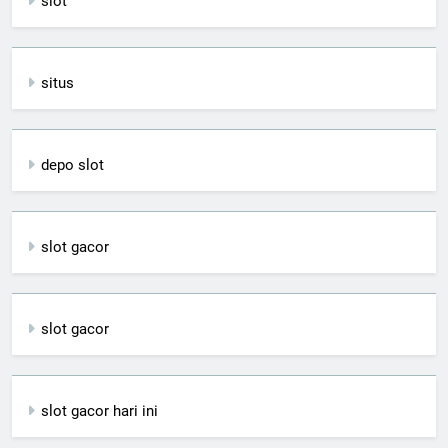
slot
situs
depo slot
slot gacor
slot gacor
slot gacor hari ini