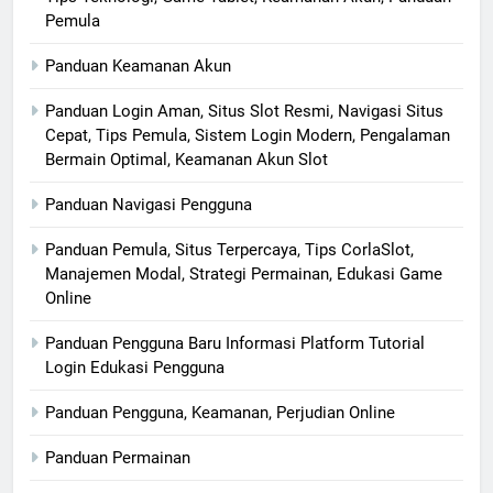
Pemula
Panduan Keamanan Akun
Panduan Login Aman, Situs Slot Resmi, Navigasi Situs
Cepat, Tips Pemula, Sistem Login Modern, Pengalaman
Bermain Optimal, Keamanan Akun Slot
Panduan Navigasi Pengguna
Panduan Pemula, Situs Terpercaya, Tips CorlaSlot,
Manajemen Modal, Strategi Permainan, Edukasi Game
Online
Panduan Pengguna Baru Informasi Platform Tutorial
Login Edukasi Pengguna
Panduan Pengguna, Keamanan, Perjudian Online
Panduan Permainan