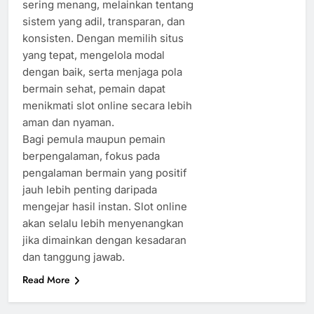
sering menang, melainkan tentang
sistem yang adil, transparan, dan
konsisten. Dengan memilih situs
yang tepat, mengelola modal
dengan baik, serta menjaga pola
bermain sehat, pemain dapat
menikmati slot online secara lebih
aman dan nyaman.
Bagi pemula maupun pemain
berpengalaman, fokus pada
pengalaman bermain yang positif
jauh lebih penting daripada
mengejar hasil instan. Slot online
akan selalu lebih menyenangkan
jika dimainkan dengan kesadaran
dan tanggung jawab.
Read More