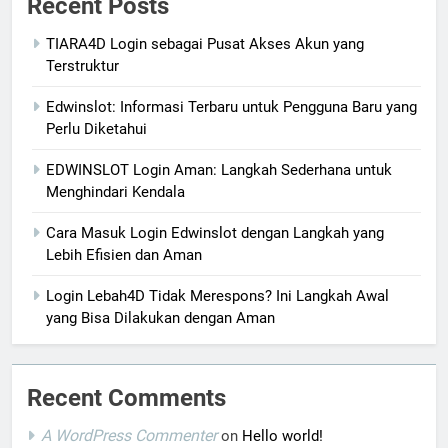
Recent Posts
TIARA4D Login sebagai Pusat Akses Akun yang
Terstruktur
Edwinslot: Informasi Terbaru untuk Pengguna Baru yang
Perlu Diketahui
EDWINSLOT Login Aman: Langkah Sederhana untuk
Menghindari Kendala
Cara Masuk Login Edwinslot dengan Langkah yang
Lebih Efisien dan Aman
Login Lebah4D Tidak Merespons? Ini Langkah Awal
yang Bisa Dilakukan dengan Aman
Recent Comments
A WordPress Commenter
on
Hello world!