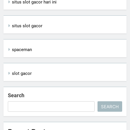
situs slot gacor hari ini
situs slot gacor
spaceman
slot gacor
Search
SEARCH