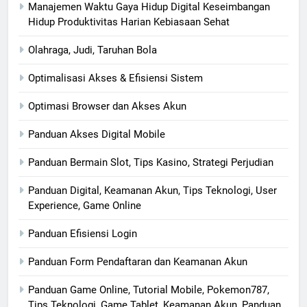
Manajemen Waktu Gaya Hidup Digital Keseimbangan
Hidup Produktivitas Harian Kebiasaan Sehat
Olahraga, Judi, Taruhan Bola
Optimalisasi Akses & Efisiensi Sistem
Optimasi Browser dan Akses Akun
Panduan Akses Digital Mobile
Panduan Bermain Slot, Tips Kasino, Strategi Perjudian
Panduan Digital, Keamanan Akun, Tips Teknologi, User
Experience, Game Online
Panduan Efisiensi Login
Panduan Form Pendaftaran dan Keamanan Akun
Panduan Game Online, Tutorial Mobile, Pokemon787,
Tips Teknologi, Game Tablet, Keamanan Akun, Panduan