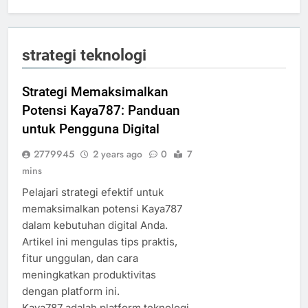
strategi teknologi
Strategi Memaksimalkan
Potensi Kaya787: Panduan
untuk Pengguna Digital
2779945
2 years ago
0
7
mins
Pelajari strategi efektif untuk
memaksimalkan potensi Kaya787
dalam kebutuhan digital Anda.
Artikel ini mengulas tips praktis,
fitur unggulan, dan cara
meningkatkan produktivitas
dengan platform ini.
Kaya787 adalah platform teknologi