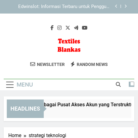
Skip
EDWINSLOT Login Aman: Langkah Sederhana
to
untuk Menghindari Kendala
content
Cara Masuk Login Edwinslot dengan Langkah
yang Lebih Efisien dan Aman
TIARA4D Login sebagai Pusat Akses Akun yang
Terstruktur
Edwinslot: Informasi Terbaru untuk Pengguna
Baru yang Perlu Diketahui
Textiles
Dapatkan Bahan Tekstil Berkualitas
EDWINSLOT Login Aman: Langkah Sederhana
NEWSLETTER
RANDOM NEWS
untuk Menghindari Kendala
Blankas
Tinggi Dari Textiles Blankas. Solusi
Cara Masuk Login Edwinslot dengan Langkah
Untuk Industri Fashion Dan Rumah
yang Lebih Efisien dan Aman
MENU
Tangga.
ARA4D Login sebagai Pusat Akses Akun yang Terstruktur
HEADLINES
Weeks Ago
Home
strategi teknologi