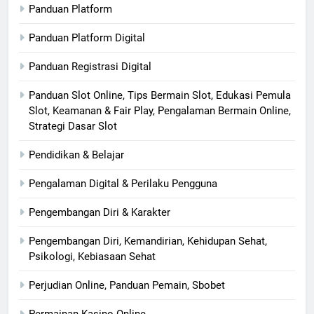
Panduan Platform
Panduan Platform Digital
Panduan Registrasi Digital
Panduan Slot Online, Tips Bermain Slot, Edukasi Pemula
Slot, Keamanan & Fair Play, Pengalaman Bermain Online,
Strategi Dasar Slot
Pendidikan & Belajar
Pengalaman Digital & Perilaku Pengguna
Pengembangan Diri & Karakter
Pengembangan Diri, Kemandirian, Kehidupan Sehat,
Psikologi, Kebiasaan Sehat
Perjudian Online, Panduan Pemain, Sbobet
Permainan Kasino Online