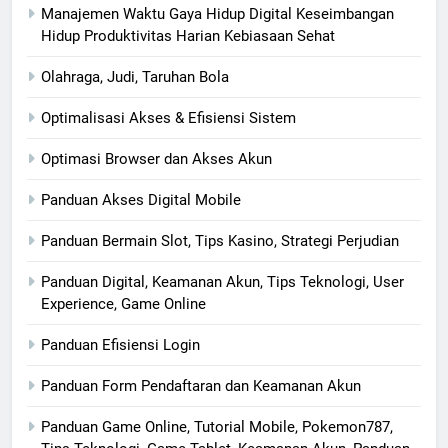
Manajemen Waktu Gaya Hidup Digital Keseimbangan
Hidup Produktivitas Harian Kebiasaan Sehat
Olahraga, Judi, Taruhan Bola
Optimalisasi Akses & Efisiensi Sistem
Optimasi Browser dan Akses Akun
Panduan Akses Digital Mobile
Panduan Bermain Slot, Tips Kasino, Strategi Perjudian
Panduan Digital, Keamanan Akun, Tips Teknologi, User
Experience, Game Online
Panduan Efisiensi Login
Panduan Form Pendaftaran dan Keamanan Akun
Panduan Game Online, Tutorial Mobile, Pokemon787,