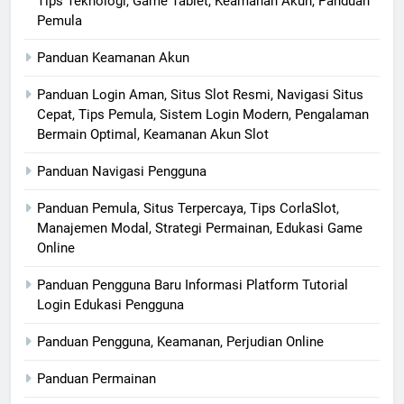
Tips Teknologi, Game Tablet, Keamanan Akun, Panduan
Pemula
Panduan Keamanan Akun
Panduan Login Aman, Situs Slot Resmi, Navigasi Situs
Cepat, Tips Pemula, Sistem Login Modern, Pengalaman
Bermain Optimal, Keamanan Akun Slot
Panduan Navigasi Pengguna
Panduan Pemula, Situs Terpercaya, Tips CorlaSlot,
Manajemen Modal, Strategi Permainan, Edukasi Game
Online
Panduan Pengguna Baru Informasi Platform Tutorial
Login Edukasi Pengguna
Panduan Pengguna, Keamanan, Perjudian Online
Panduan Permainan