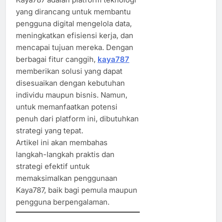
yang dirancang untuk membantu
pengguna digital mengelola data,
meningkatkan efisiensi kerja, dan
mencapai tujuan mereka. Dengan
berbagai fitur canggih,
kaya787
memberikan solusi yang dapat
disesuaikan dengan kebutuhan
individu maupun bisnis. Namun,
untuk memanfaatkan potensi
penuh dari platform ini, dibutuhkan
strategi yang tepat.
Artikel ini akan membahas
langkah-langkah praktis dan
strategi efektif untuk
memaksimalkan penggunaan
Kaya787, baik bagi pemula maupun
pengguna berpengalaman.