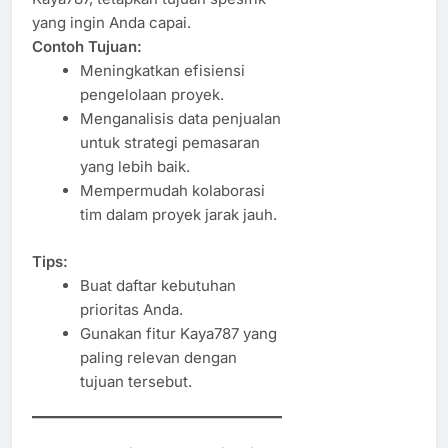
yang ingin Anda capai.
Contoh Tujuan:
Meningkatkan efisiensi
pengelolaan proyek.
Menganalisis data penjualan
untuk strategi pemasaran
yang lebih baik.
Mempermudah kolaborasi
tim dalam proyek jarak jauh.
Tips:
Buat daftar kebutuhan
prioritas Anda.
Gunakan fitur Kaya787 yang
paling relevan dengan
tujuan tersebut.