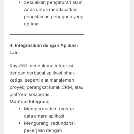
Sesuaikan pengaturan akun
Anda untuk mendapatkan
pengalaman pengguna yang
optimal.
4. Integrasikan dengan Aplikasi
Lain
Kaya787 mendukung integrasi
dengan berbagai aplikasi pihak
ketiga, seperti alat manajemen
proyek, perangkat lunak CRM, atau
platform kolaborasi.
Manfaat Integrasi:
Mempermudah transfer
data antara aplikasi.
Mengurangi redundansi
pekerjaan dengan