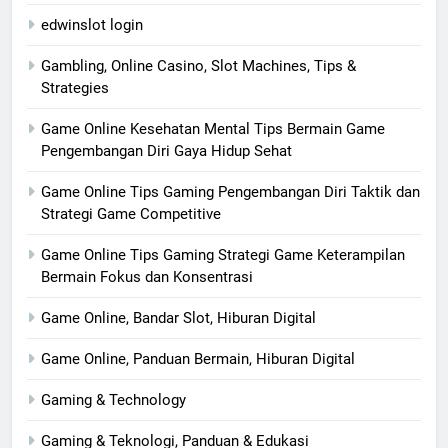
edwinslot login
Gambling, Online Casino, Slot Machines, Tips &
Strategies
Game Online Kesehatan Mental Tips Bermain Game
Pengembangan Diri Gaya Hidup Sehat
Game Online Tips Gaming Pengembangan Diri Taktik dan
Strategi Game Competitive
Game Online Tips Gaming Strategi Game Keterampilan
Bermain Fokus dan Konsentrasi
Game Online, Bandar Slot, Hiburan Digital
Game Online, Panduan Bermain, Hiburan Digital
Gaming & Technology
Gaming & Teknologi, Panduan & Edukasi