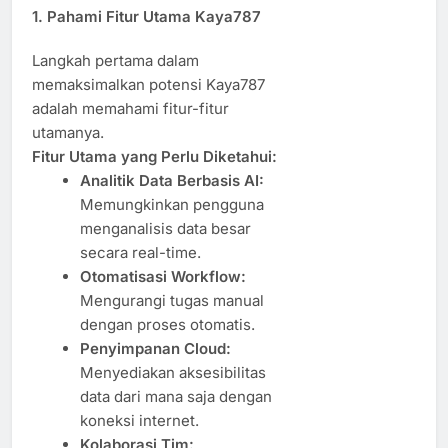
1. Pahami Fitur Utama Kaya787
Langkah pertama dalam
memaksimalkan potensi Kaya787
adalah memahami fitur-fitur
utamanya.
Fitur Utama yang Perlu Diketahui:
Analitik Data Berbasis AI:
Memungkinkan pengguna
menganalisis data besar
secara real-time.
Otomatisasi Workflow:
Mengurangi tugas manual
dengan proses otomatis.
Penyimpanan Cloud:
Menyediakan aksesibilitas
data dari mana saja dengan
koneksi internet.
Kolaborasi Tim: