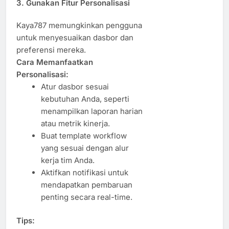
3. Gunakan Fitur Personalisasi
Kaya787 memungkinkan pengguna
untuk menyesuaikan dasbor dan
preferensi mereka.
Cara Memanfaatkan
Personalisasi:
Atur dasbor sesuai
kebutuhan Anda, seperti
menampilkan laporan harian
atau metrik kinerja.
Buat template workflow
yang sesuai dengan alur
kerja tim Anda.
Aktifkan notifikasi untuk
mendapatkan pembaruan
penting secara real-time.
Tips: