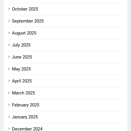
October 2025
September 2025
August 2025
July 2025
June 2025
May 2025
April 2025
March 2025
February 2025
January 2025
December 2024