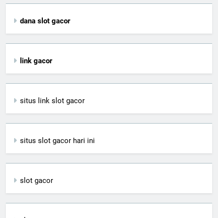
dana slot gacor
link gacor
situs link slot gacor
situs slot gacor hari ini
slot gacor