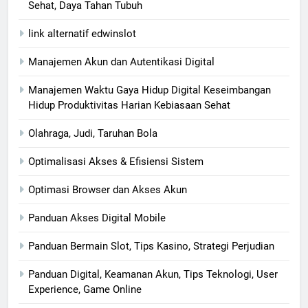
Sehat, Daya Tahan Tubuh
link alternatif edwinslot
Manajemen Akun dan Autentikasi Digital
Manajemen Waktu Gaya Hidup Digital Keseimbangan
Hidup Produktivitas Harian Kebiasaan Sehat
Olahraga, Judi, Taruhan Bola
Optimalisasi Akses & Efisiensi Sistem
Optimasi Browser dan Akses Akun
Panduan Akses Digital Mobile
Panduan Bermain Slot, Tips Kasino, Strategi Perjudian
Panduan Digital, Keamanan Akun, Tips Teknologi, User
Experience, Game Online