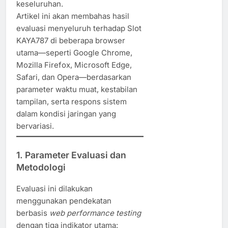
keseluruhan.
Artikel ini akan membahas hasil
evaluasi menyeluruh terhadap Slot
KAYA787 di beberapa browser
utama—seperti Google Chrome,
Mozilla Firefox, Microsoft Edge,
Safari, dan Opera—berdasarkan
parameter waktu muat, kestabilan
tampilan, serta respons sistem
dalam kondisi jaringan yang
bervariasi.
1. Parameter Evaluasi dan
Metodologi
Evaluasi ini dilakukan
menggunakan pendekatan
berbasis
web performance testing
dengan tiga indikator utama: