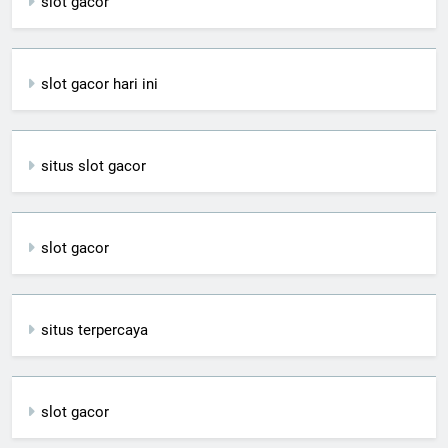
slot gacor
slot gacor hari ini
situs slot gacor
slot gacor
situs terpercaya
slot gacor