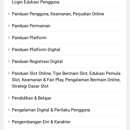
Login Edukasi Pengguna
Panduan Pengguna, Keamanan, Perjudian Online
Panduan Permainan
Panduan Platform
Panduan Platform Digital
Panduan Registrasi Digital
Panduan Slot Online, Tips Bermain Slot, Edukasi Pemula
Slot, Keamanan & Fair Play, Pengalaman Bermain Online,
Strategi Dasar Slot
Pendidikan & Belajar
Pengalaman Digital & Perilaku Pengguna
Pengembangan Diri & Karakter