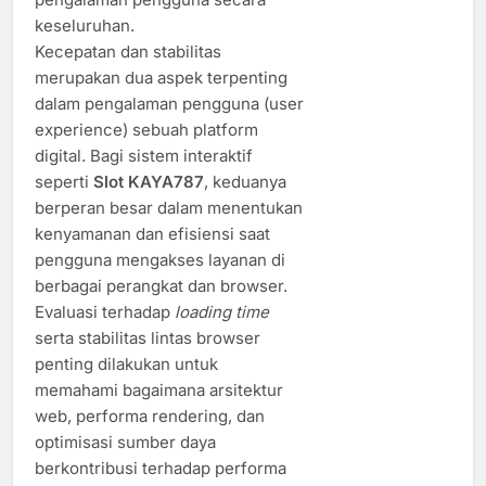
keseluruhan.
Kecepatan dan stabilitas
merupakan dua aspek terpenting
dalam pengalaman pengguna (user
experience) sebuah platform
digital. Bagi sistem interaktif
seperti
Slot KAYA787
, keduanya
berperan besar dalam menentukan
kenyamanan dan efisiensi saat
pengguna mengakses layanan di
berbagai perangkat dan browser.
Evaluasi terhadap
loading time
serta stabilitas lintas browser
penting dilakukan untuk
memahami bagaimana arsitektur
web, performa rendering, dan
optimisasi sumber daya
berkontribusi terhadap performa