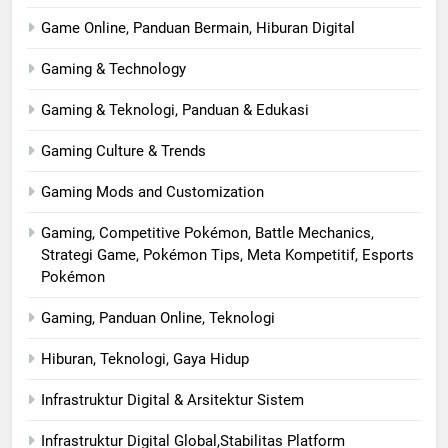
Game Online, Panduan Bermain, Hiburan Digital
Gaming & Technology
Gaming & Teknologi, Panduan & Edukasi
Gaming Culture & Trends
Gaming Mods and Customization
Gaming, Competitive Pokémon, Battle Mechanics,
Strategi Game, Pokémon Tips, Meta Kompetitif, Esports
Pokémon
Gaming, Panduan Online, Teknologi
Hiburan, Teknologi, Gaya Hidup
Infrastruktur Digital & Arsitektur Sistem
Infrastruktur Digital Global,Stabilitas Platform