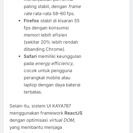
paling stabil, dengan
frame
rate
rata-rata 58–60 fps.
Firefox
stabil di kisaran 55
fps dengan konsumsi
memori lebih efisien
(sekitar 20% lebih rendah
dibanding Chrome).
Safari
memiliki keunggulan
pada
energy efficiency
,
cocok untuk pengguna
perangkat mobile atau
laptop dengan daya baterai
terbatas.
Selain itu, sistem UI KAYA787
menggunakan framework
ReactJS
dengan optimisasi
virtual DOM
,
yang membantu menjaga