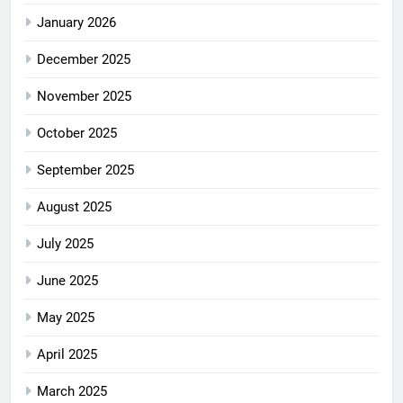
January 2026
December 2025
November 2025
October 2025
September 2025
August 2025
July 2025
June 2025
May 2025
April 2025
March 2025