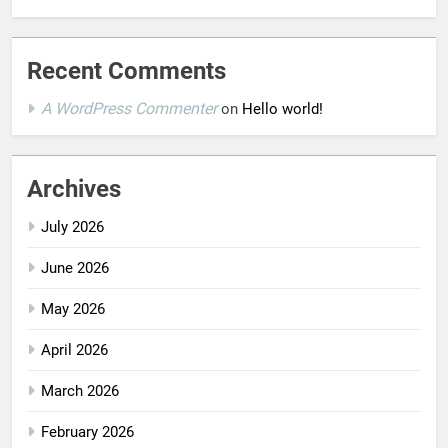
Recent Comments
A WordPress Commenter
on
Hello world!
Archives
July 2026
June 2026
May 2026
April 2026
March 2026
February 2026