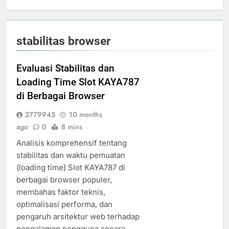
stabilitas browser
Evaluasi Stabilitas dan
Loading Time Slot KAYA787
di Berbagai Browser
2779945
10 months
ago
0
8 mins
Analisis komprehensif tentang
stabilitas dan waktu pemuatan
(loading time) Slot KAYA787 di
berbagai browser populer,
membahas faktor teknis,
optimalisasi performa, dan
pengaruh arsitektur web terhadap
pengalaman pengguna secara