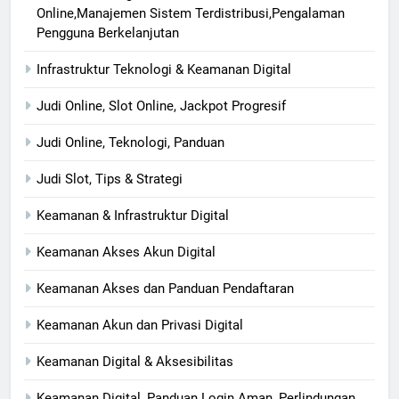
Online,Manajemen Sistem Terdistribusi,Pengalaman
Pengguna Berkelanjutan
Infrastruktur Teknologi & Keamanan Digital
Judi Online, Slot Online, Jackpot Progresif
Judi Online, Teknologi, Panduan
Judi Slot, Tips & Strategi
Keamanan & Infrastruktur Digital
Keamanan Akses Akun Digital
Keamanan Akses dan Panduan Pendaftaran
Keamanan Akun dan Privasi Digital
Keamanan Digital & Aksesibilitas
Keamanan Digital, Panduan Login Aman, Perlindungan