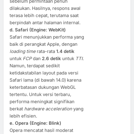
sebelum permintaan penuh
dilakukan. Hasilnya, respons awal
terasa lebih cepat, terutama saat
berpindah antar halaman internal.
d. Safari (Engine: WebKit)
Safari menunjukkan performa yang
baik di perangkat Apple, dengan
loading time
rata-rata
1.4 detik
untuk
FCP
dan
2.6 detik
untuk
TTI
.
Namun, terdapat sedikit
ketidakstabilan layout pada versi
Safari lama (di bawah 14.0) karena
keterbatasan dukungan WebGL
tertentu. Untuk versi terbaru,
performa meningkat signifikan
berkat
hardware acceleration
yang
lebih efisien.
e. Opera (Engine: Blink)
Opera mencatat hasil moderat