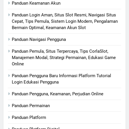
Panduan Keamanan Akun
Panduan Login Aman, Situs Slot Resmi, Navigasi Situs
Cepat, Tips Pemula, Sistem Login Modern, Pengalaman
Bermain Optimal, Keamanan Akun Slot
Panduan Navigasi Pengguna
Panduan Pemula, Situs Terpercaya, Tips CorlaSlot,
Manajemen Modal, Strategi Permainan, Edukasi Game
Online
Panduan Pengguna Baru Informasi Platform Tutorial
Login Edukasi Pengguna
Panduan Pengguna, Keamanan, Perjudian Online
Panduan Permainan
Panduan Platform