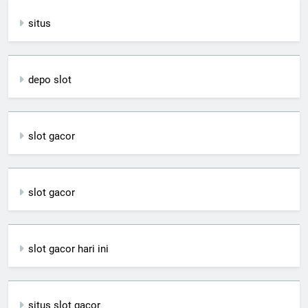
situs
depo slot
slot gacor
slot gacor
slot gacor hari ini
situs slot gacor