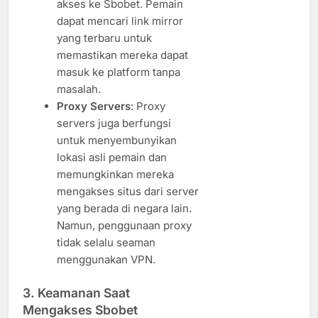
akses ke Sbobet. Pemain
dapat mencari link mirror
yang terbaru untuk
memastikan mereka dapat
masuk ke platform tanpa
masalah.
Proxy Servers
: Proxy
servers juga berfungsi
untuk menyembunyikan
lokasi asli pemain dan
memungkinkan mereka
mengakses situs dari server
yang berada di negara lain.
Namun, penggunaan proxy
tidak selalu seaman
menggunakan VPN.
3. Keamanan Saat
Mengakses Sbobet