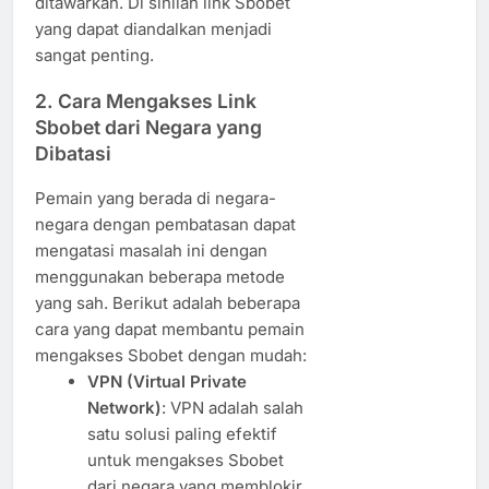
ditawarkan. Di sinilah link Sbobet
yang dapat diandalkan menjadi
sangat penting.
2. Cara Mengakses Link
Sbobet dari Negara yang
Dibatasi
Pemain yang berada di negara-
negara dengan pembatasan dapat
mengatasi masalah ini dengan
menggunakan beberapa metode
yang sah. Berikut adalah beberapa
cara yang dapat membantu pemain
mengakses Sbobet dengan mudah:
VPN (Virtual Private
Network)
: VPN adalah salah
satu solusi paling efektif
untuk mengakses Sbobet
dari negara yang memblokir