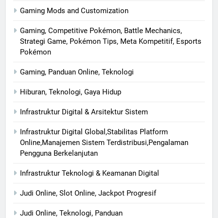
Gaming Mods and Customization
Gaming, Competitive Pokémon, Battle Mechanics,
Strategi Game, Pokémon Tips, Meta Kompetitif, Esports
Pokémon
Gaming, Panduan Online, Teknologi
Hiburan, Teknologi, Gaya Hidup
Infrastruktur Digital & Arsitektur Sistem
Infrastruktur Digital Global,Stabilitas Platform
Online,Manajemen Sistem Terdistribusi,Pengalaman
Pengguna Berkelanjutan
Infrastruktur Teknologi & Keamanan Digital
Judi Online, Slot Online, Jackpot Progresif
Judi Online, Teknologi, Panduan