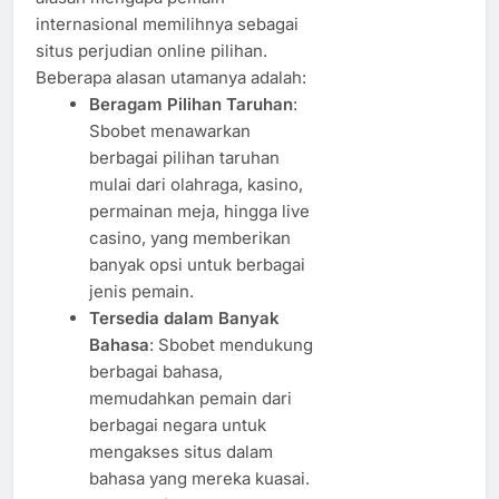
internasional memilihnya sebagai
situs perjudian online pilihan.
Beberapa alasan utamanya adalah:
Beragam Pilihan Taruhan
:
Sbobet menawarkan
berbagai pilihan taruhan
mulai dari olahraga, kasino,
permainan meja, hingga live
casino, yang memberikan
banyak opsi untuk berbagai
jenis pemain.
Tersedia dalam Banyak
Bahasa
: Sbobet mendukung
berbagai bahasa,
memudahkan pemain dari
berbagai negara untuk
mengakses situs dalam
bahasa yang mereka kuasai.