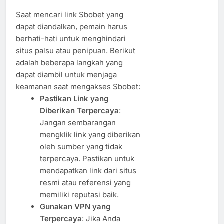
Saat mencari link Sbobet yang
dapat diandalkan, pemain harus
berhati-hati untuk menghindari
situs palsu atau penipuan. Berikut
adalah beberapa langkah yang
dapat diambil untuk menjaga
keamanan saat mengakses Sbobet:
Pastikan Link yang
Diberikan Terpercaya
:
Jangan sembarangan
mengklik link yang diberikan
oleh sumber yang tidak
terpercaya. Pastikan untuk
mendapatkan link dari situs
resmi atau referensi yang
memiliki reputasi baik.
Gunakan VPN yang
Terpercaya
: Jika Anda