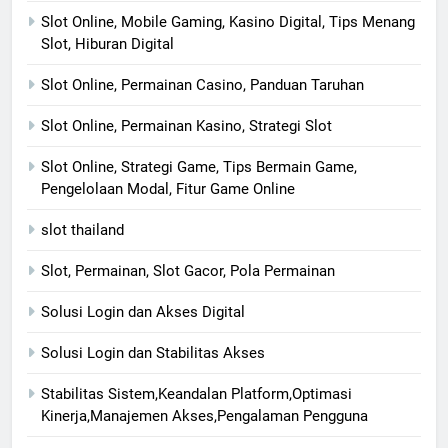
Slot Online, Mobile Gaming, Kasino Digital, Tips Menang
Slot, Hiburan Digital
Slot Online, Permainan Casino, Panduan Taruhan
Slot Online, Permainan Kasino, Strategi Slot
Slot Online, Strategi Game, Tips Bermain Game,
Pengelolaan Modal, Fitur Game Online
slot thailand
Slot, Permainan, Slot Gacor, Pola Permainan
Solusi Login dan Akses Digital
Solusi Login dan Stabilitas Akses
Stabilitas Sistem,Keandalan Platform,Optimasi
Kinerja,Manajemen Akses,Pengalaman Pengguna