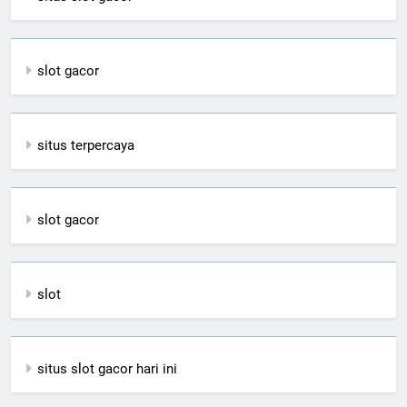
slot gacor
situs terpercaya
slot gacor
slot
situs slot gacor hari ini