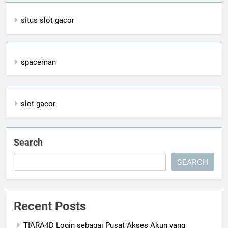
situs slot gacor
spaceman
slot gacor
Search
SEARCH
Recent Posts
TIARA4D Login sebagai Pusat Akses Akun yang