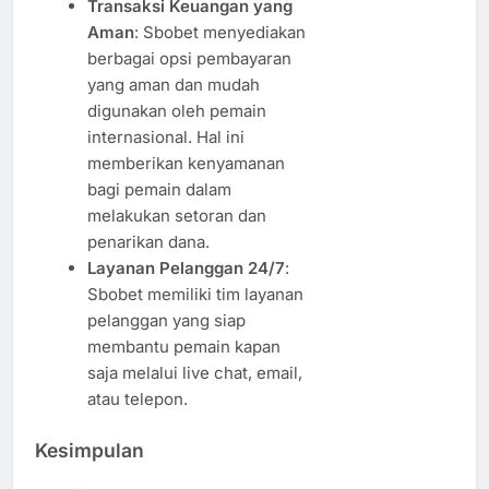
Transaksi Keuangan yang
Aman
: Sbobet menyediakan
berbagai opsi pembayaran
yang aman dan mudah
digunakan oleh pemain
internasional. Hal ini
memberikan kenyamanan
bagi pemain dalam
melakukan setoran dan
penarikan dana.
Layanan Pelanggan 24/7
:
Sbobet memiliki tim layanan
pelanggan yang siap
membantu pemain kapan
saja melalui live chat, email,
atau telepon.
Kesimpulan