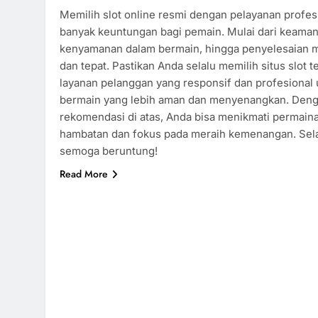
Memilih slot online resmi dengan pelayanan profe
banyak keuntungan bagi pemain. Mulai dari keaman
kenyamanan dalam bermain, hingga penyelesaian 
dan tepat. Pastikan Anda selalu memilih situs slot
layanan pelanggan yang responsif dan profesional
bermain yang lebih aman dan menyenangkan. Deng
rekomendasi di atas, Anda bisa menikmati permaina
hambatan dan fokus pada meraih kemenangan. Sel
semoga beruntung!
Read More