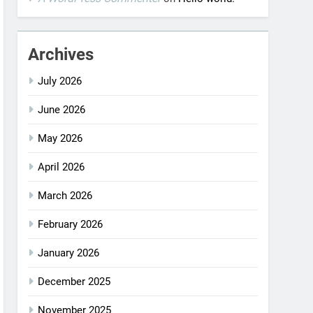
Archives
July 2026
June 2026
May 2026
April 2026
March 2026
February 2026
January 2026
December 2025
November 2025