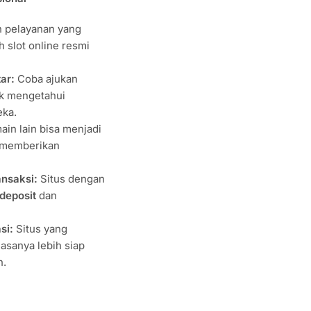
n pelayanan yang
 slot online resmi
ar:
Coba ajukan
k mengetahui
eka.
n lain bisa menjadi
r memberikan
nsaksi:
Situs dengan
deposit
dan
si:
Situs yang
asanya lebih siap
n.