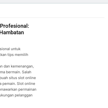
Profesional:
 Hambatan
sional untuk
kan tips memilih
gan dan kemenangan,
ama bermain. Salah
uah situs slot online
a pemain. Slot online
menawarkan permainan
 dukungan pelanggan