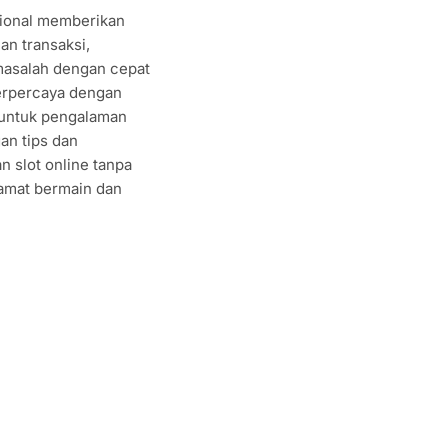
sional memberikan
an transaksi,
masalah dengan cepat
 terpercaya dengan
 untuk pengalaman
an tips dan
n slot online tanpa
amat bermain dan