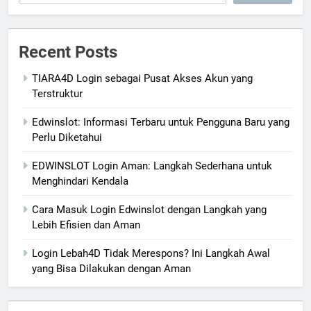
Recent Posts
TIARA4D Login sebagai Pusat Akses Akun yang
Terstruktur
Edwinslot: Informasi Terbaru untuk Pengguna Baru yang
Perlu Diketahui
EDWINSLOT Login Aman: Langkah Sederhana untuk
Menghindari Kendala
Cara Masuk Login Edwinslot dengan Langkah yang
Lebih Efisien dan Aman
Login Lebah4D Tidak Merespons? Ini Langkah Awal
yang Bisa Dilakukan dengan Aman