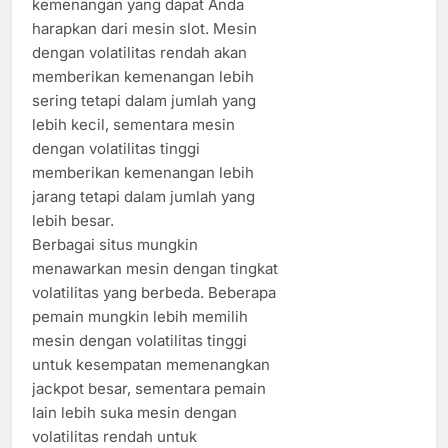
kemenangan yang dapat Anda
harapkan dari mesin slot. Mesin
dengan volatilitas rendah akan
memberikan kemenangan lebih
sering tetapi dalam jumlah yang
lebih kecil, sementara mesin
dengan volatilitas tinggi
memberikan kemenangan lebih
jarang tetapi dalam jumlah yang
lebih besar.
Berbagai situs mungkin
menawarkan mesin dengan tingkat
volatilitas yang berbeda. Beberapa
pemain mungkin lebih memilih
mesin dengan volatilitas tinggi
untuk kesempatan memenangkan
jackpot besar, sementara pemain
lain lebih suka mesin dengan
volatilitas rendah untuk