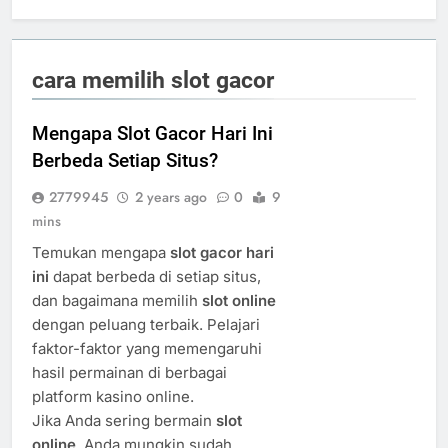
cara memilih slot gacor
Mengapa Slot Gacor Hari Ini
Berbeda Setiap Situs?
2779945
2 years ago
0
9
mins
Temukan mengapa
slot gacor hari
ini
dapat berbeda di setiap situs,
dan bagaimana memilih
slot online
dengan peluang terbaik. Pelajari
faktor-faktor yang memengaruhi
hasil permainan di berbagai
platform kasino online.
Jika Anda sering bermain
slot
online
, Anda mungkin sudah