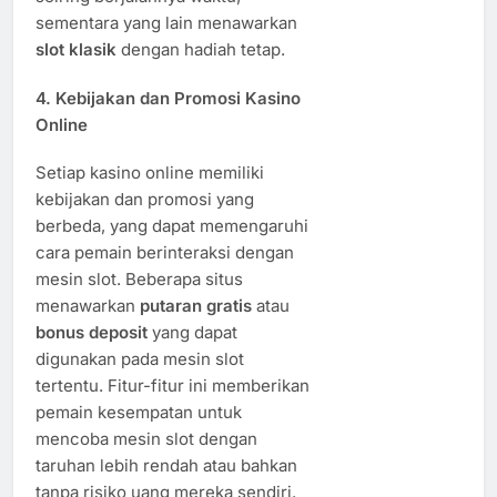
sementara yang lain menawarkan
slot klasik
dengan hadiah tetap.
4.
Kebijakan dan Promosi Kasino
Online
Setiap kasino online memiliki
kebijakan dan promosi yang
berbeda, yang dapat memengaruhi
cara pemain berinteraksi dengan
mesin slot. Beberapa situs
menawarkan
putaran gratis
atau
bonus deposit
yang dapat
digunakan pada mesin slot
tertentu. Fitur-fitur ini memberikan
pemain kesempatan untuk
mencoba mesin slot dengan
taruhan lebih rendah atau bahkan
tanpa risiko uang mereka sendiri.