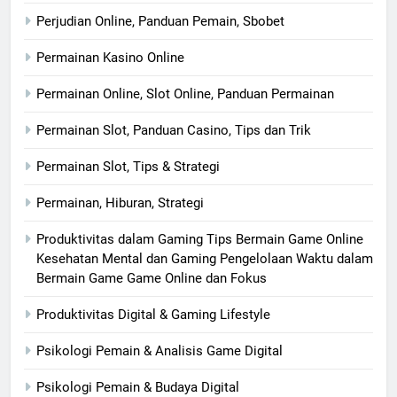
Perjudian Online, Panduan Pemain, Sbobet
Permainan Kasino Online
Permainan Online, Slot Online, Panduan Permainan
Permainan Slot, Panduan Casino, Tips dan Trik
Permainan Slot, Tips & Strategi
Permainan, Hiburan, Strategi
Produktivitas dalam Gaming Tips Bermain Game Online
Kesehatan Mental dan Gaming Pengelolaan Waktu dalam
Bermain Game Game Online dan Fokus
Produktivitas Digital & Gaming Lifestyle
Psikologi Pemain & Analisis Game Digital
Psikologi Pemain & Budaya Digital