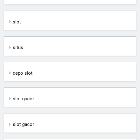
slot
situs
depo slot
slot gacor
slot gacor