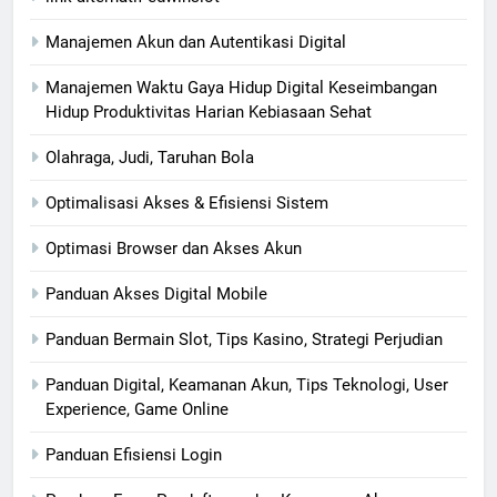
Manajemen Akun dan Autentikasi Digital
Manajemen Waktu Gaya Hidup Digital Keseimbangan
Hidup Produktivitas Harian Kebiasaan Sehat
Olahraga, Judi, Taruhan Bola
Optimalisasi Akses & Efisiensi Sistem
Optimasi Browser dan Akses Akun
Panduan Akses Digital Mobile
Panduan Bermain Slot, Tips Kasino, Strategi Perjudian
Panduan Digital, Keamanan Akun, Tips Teknologi, User
Experience, Game Online
Panduan Efisiensi Login