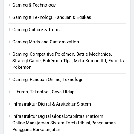
Gaming & Technology
Gaming & Teknologi, Panduan & Edukasi
Gaming Culture & Trends
Gaming Mods and Customization
Gaming, Competitive Pokémon, Battle Mechanics,
Strategi Game, Pokémon Tips, Meta Kompetitif, Esports
Pokémon
Gaming, Panduan Online, Teknologi
Hiburan, Teknologi, Gaya Hidup
Infrastruktur Digital & Arsitektur Sistem
Infrastruktur Digital Global,Stabilitas Platform
Online,Manajemen Sistem Terdistribusi,Pengalaman
Pengguna Berkelanjutan