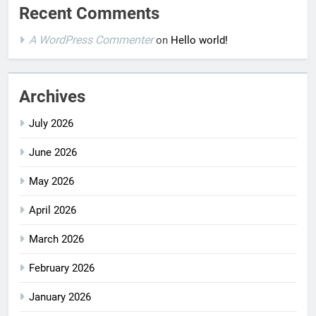
Recent Comments
A WordPress Commenter
on
Hello world!
Archives
July 2026
June 2026
May 2026
April 2026
March 2026
February 2026
January 2026