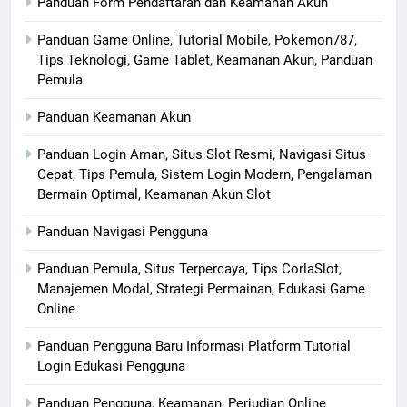
Panduan Form Pendaftaran dan Keamanan Akun
Panduan Game Online, Tutorial Mobile, Pokemon787,
Tips Teknologi, Game Tablet, Keamanan Akun, Panduan
Pemula
Panduan Keamanan Akun
Panduan Login Aman, Situs Slot Resmi, Navigasi Situs
Cepat, Tips Pemula, Sistem Login Modern, Pengalaman
Bermain Optimal, Keamanan Akun Slot
Panduan Navigasi Pengguna
Panduan Pemula, Situs Terpercaya, Tips CorlaSlot,
Manajemen Modal, Strategi Permainan, Edukasi Game
Online
Panduan Pengguna Baru Informasi Platform Tutorial
Login Edukasi Pengguna
Panduan Pengguna, Keamanan, Perjudian Online