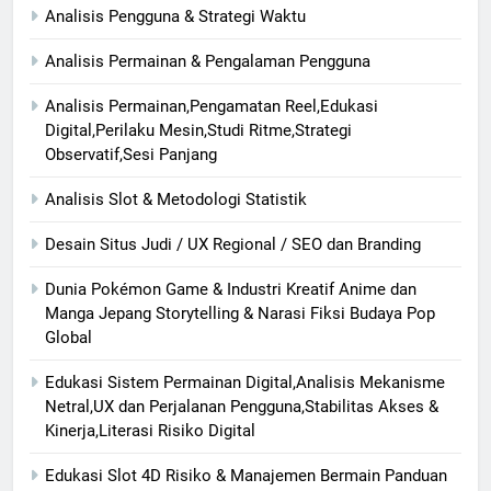
Analisis Pengguna & Strategi Waktu
Analisis Permainan & Pengalaman Pengguna
Analisis Permainan,Pengamatan Reel,Edukasi
Digital,Perilaku Mesin,Studi Ritme,Strategi
Observatif,Sesi Panjang
Analisis Slot & Metodologi Statistik
Desain Situs Judi / UX Regional / SEO dan Branding
Dunia Pokémon Game & Industri Kreatif Anime dan
Manga Jepang Storytelling & Narasi Fiksi Budaya Pop
Global
Edukasi Sistem Permainan Digital,Analisis Mekanisme
Netral,UX dan Perjalanan Pengguna,Stabilitas Akses &
Kinerja,Literasi Risiko Digital
Edukasi Slot 4D Risiko & Manajemen Bermain Panduan