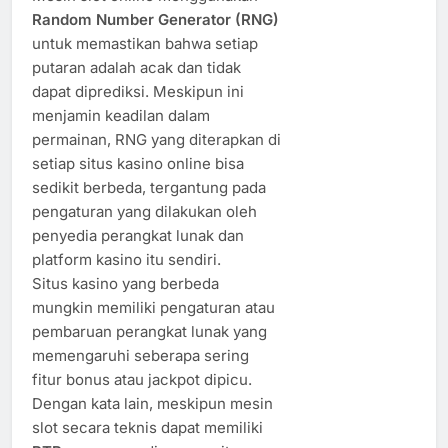
Random Number Generator (RNG)
untuk memastikan bahwa setiap
putaran adalah acak dan tidak
dapat diprediksi. Meskipun ini
menjamin keadilan dalam
permainan, RNG yang diterapkan di
setiap situs kasino online bisa
sedikit berbeda, tergantung pada
pengaturan yang dilakukan oleh
penyedia perangkat lunak dan
platform kasino itu sendiri.
Situs kasino yang berbeda
mungkin memiliki pengaturan atau
pembaruan perangkat lunak yang
memengaruhi seberapa sering
fitur bonus atau jackpot dipicu.
Dengan kata lain, meskipun mesin
slot secara teknis dapat memiliki