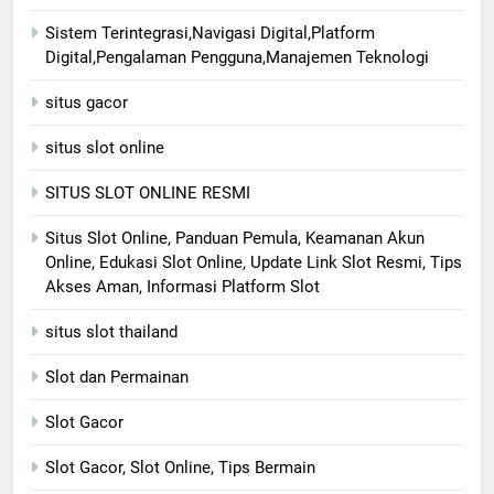
Sistem Terintegrasi,Navigasi Digital,Platform
Digital,Pengalaman Pengguna,Manajemen Teknologi
situs gacor
situs slot online
SITUS SLOT ONLINE RESMI
Situs Slot Online, Panduan Pemula, Keamanan Akun
Online, Edukasi Slot Online, Update Link Slot Resmi, Tips
Akses Aman, Informasi Platform Slot
situs slot thailand
Slot dan Permainan
Slot Gacor
Slot Gacor, Slot Online, Tips Bermain