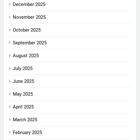
December 2025
November 2025
October 2025
September 2025
August 2025
July 2025
June 2025
May 2025
April 2025
March 2025
February 2025