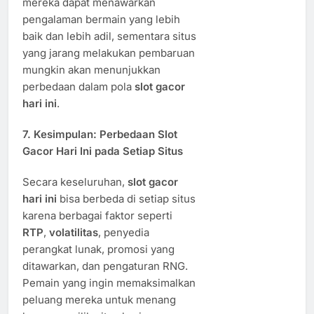
mereka dapat menawarkan
pengalaman bermain yang lebih
baik dan lebih adil, sementara situs
yang jarang melakukan pembaruan
mungkin akan menunjukkan
perbedaan dalam pola
slot gacor
hari ini
.
7.
Kesimpulan: Perbedaan Slot
Gacor Hari Ini pada Setiap Situs
Secara keseluruhan,
slot gacor
hari ini
bisa berbeda di setiap situs
karena berbagai faktor seperti
RTP
,
volatilitas
, penyedia
perangkat lunak, promosi yang
ditawarkan, dan pengaturan RNG.
Pemain yang ingin memaksimalkan
peluang mereka untuk menang