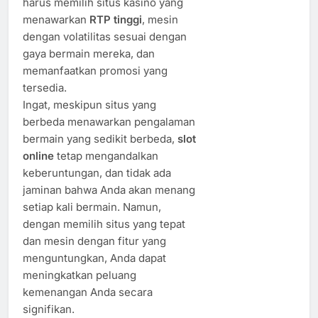
harus memilih situs kasino yang
menawarkan
RTP tinggi
, mesin
dengan volatilitas sesuai dengan
gaya bermain mereka, dan
memanfaatkan promosi yang
tersedia.
Ingat, meskipun situs yang
berbeda menawarkan pengalaman
bermain yang sedikit berbeda,
slot
online
tetap mengandalkan
keberuntungan, dan tidak ada
jaminan bahwa Anda akan menang
setiap kali bermain. Namun,
dengan memilih situs yang tepat
dan mesin dengan fitur yang
menguntungkan, Anda dapat
meningkatkan peluang
kemenangan Anda secara
signifikan.