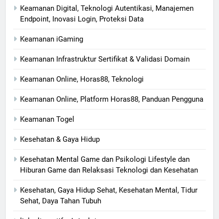
Keamanan Digital, Teknologi Autentikasi, Manajemen
Endpoint, Inovasi Login, Proteksi Data
Keamanan iGaming
Keamanan Infrastruktur Sertifikat & Validasi Domain
Keamanan Online, Horas88, Teknologi
Keamanan Online, Platform Horas88, Panduan Pengguna
Keamanan Togel
Kesehatan & Gaya Hidup
Kesehatan Mental Game dan Psikologi Lifestyle dan
Hiburan Game dan Relaksasi Teknologi dan Kesehatan
Kesehatan, Gaya Hidup Sehat, Kesehatan Mental, Tidur
Sehat, Daya Tahan Tubuh