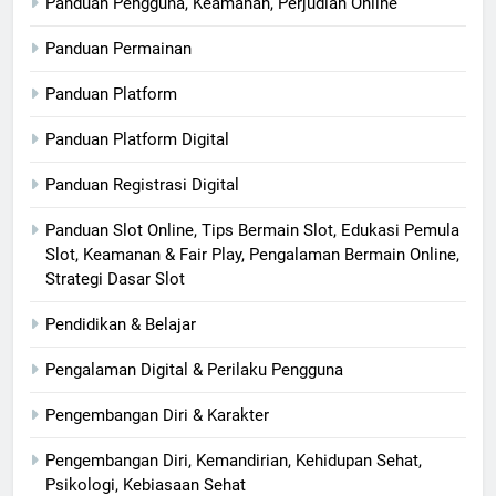
Panduan Pengguna, Keamanan, Perjudian Online
Panduan Permainan
Panduan Platform
Panduan Platform Digital
Panduan Registrasi Digital
Panduan Slot Online, Tips Bermain Slot, Edukasi Pemula
Slot, Keamanan & Fair Play, Pengalaman Bermain Online,
Strategi Dasar Slot
Pendidikan & Belajar
Pengalaman Digital & Perilaku Pengguna
Pengembangan Diri & Karakter
Pengembangan Diri, Kemandirian, Kehidupan Sehat,
Psikologi, Kebiasaan Sehat