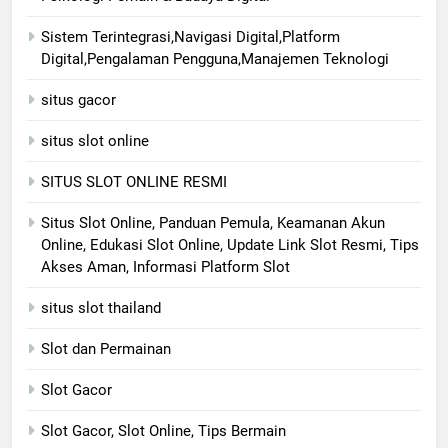
Sistem Terintegrasi,Navigasi Digital,Platform
Digital,Pengalaman Pengguna,Manajemen Teknologi
situs gacor
situs slot online
SITUS SLOT ONLINE RESMI
Situs Slot Online, Panduan Pemula, Keamanan Akun
Online, Edukasi Slot Online, Update Link Slot Resmi, Tips
Akses Aman, Informasi Platform Slot
situs slot thailand
Slot dan Permainan
Slot Gacor
Slot Gacor, Slot Online, Tips Bermain