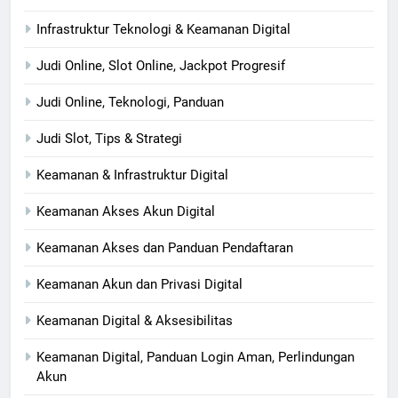
Infrastruktur Teknologi & Keamanan Digital
Judi Online, Slot Online, Jackpot Progresif
Judi Online, Teknologi, Panduan
Judi Slot, Tips & Strategi
Keamanan & Infrastruktur Digital
Keamanan Akses Akun Digital
Keamanan Akses dan Panduan Pendaftaran
Keamanan Akun dan Privasi Digital
Keamanan Digital & Aksesibilitas
Keamanan Digital, Panduan Login Aman, Perlindungan
Akun