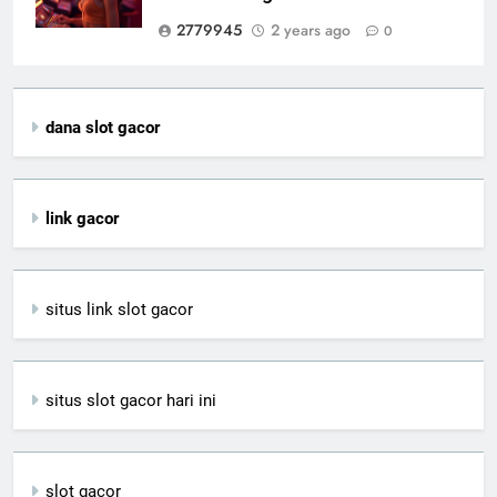
2779945
2 years ago
0
dana slot gacor
link gacor
situs link slot gacor
situs slot gacor hari ini
slot gacor