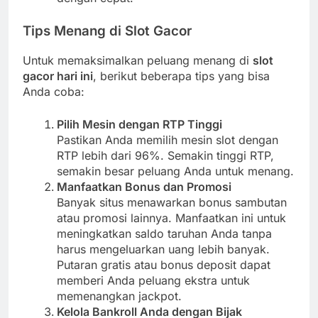
Tips Menang di Slot Gacor
Untuk memaksimalkan peluang menang di
slot
gacor hari ini
, berikut beberapa tips yang bisa
Anda coba:
Pilih Mesin dengan RTP Tinggi
Pastikan Anda memilih mesin slot dengan
RTP lebih dari 96%. Semakin tinggi RTP,
semakin besar peluang Anda untuk menang.
Manfaatkan Bonus dan Promosi
Banyak situs menawarkan bonus sambutan
atau promosi lainnya. Manfaatkan ini untuk
meningkatkan saldo taruhan Anda tanpa
harus mengeluarkan uang lebih banyak.
Putaran gratis atau bonus deposit dapat
memberi Anda peluang ekstra untuk
memenangkan jackpot.
Kelola Bankroll Anda dengan Bijak