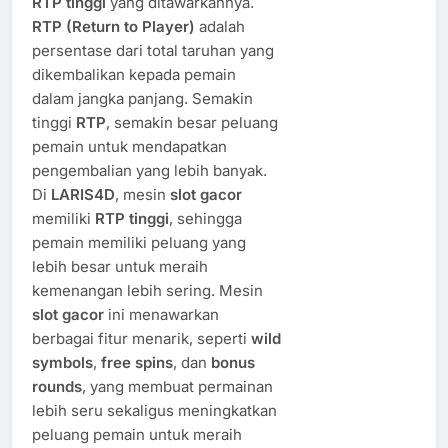
RTP tinggi
yang ditawarkannya.
RTP (Return to Player)
adalah
persentase dari total taruhan yang
dikembalikan kepada pemain
dalam jangka panjang. Semakin
tinggi
RTP
, semakin besar peluang
pemain untuk mendapatkan
pengembalian yang lebih banyak.
Di
LARIS4D
, mesin
slot gacor
memiliki
RTP tinggi
, sehingga
pemain memiliki peluang yang
lebih besar untuk meraih
kemenangan lebih sering. Mesin
slot gacor
ini menawarkan
berbagai fitur menarik, seperti
wild
symbols
,
free spins
, dan
bonus
rounds
, yang membuat permainan
lebih seru sekaligus meningkatkan
peluang pemain untuk meraih