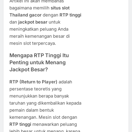
Artikel ini akan membahas
bagaimana memilih
situs slot
Thailand gacor
dengan
RTP tinggi
dan
jackpot besar
untuk
meningkatkan peluang Anda
meraih kemenangan besar di
mesin slot terpercaya.
Mengapa RTP Tinggi Itu
Penting untuk Menang
Jackpot Besar?
RTP (Return to Player)
adalah
persentase teoretis yang
menunjukkan berapa banyak
taruhan yang dikembalikan kepada
pemain dalam bentuk
kemenangan. Mesin slot dengan
RTP tinggi
menawarkan peluang
lebih besar untuk menang, karena