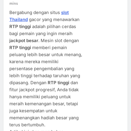
mins
Bergabung dengan situs
slot
Thailand
gacor yang menawarkan
RTP tinggi
adalah pilihan cerdas
bagi pemain yang ingin meraih
jackpot besar
. Mesin slot dengan
RTP tinggi
memberi pemain
peluang lebih besar untuk menang,
karena mereka memiliki
persentase pengembalian yang
lebih tinggi terhadap taruhan yang
dipasang. Dengan
RTP tinggi
dan
fitur jackpot progresif, Anda tidak
hanya memiliki peluang untuk
meraih kemenangan besar, tetapi
juga kesempatan untuk
memenangkan hadiah besar yang
terus bertumbuh.