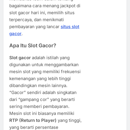
bagaimana cara menang jackpot di
slot gacor hari ini, memilih situs
terpercaya, dan menikmati
pembayaran yang lancar
situs slot
gacor
.
Apa Itu Slot Gacor?
Slot gacor
adalah istilah yang
digunakan untuk menggambarkan
mesin slot yang memiliki frekuensi
kemenangan yang lebih tinggi
dibandingkan mesin lainnya.
“Gacor” sendiri adalah singkatan
dari “gampang cor” yang berarti
sering memberi pembayaran.
Mesin slot ini biasanya memiliki
RTP (Return to Player)
yang tinggi,
yang berarti persentase