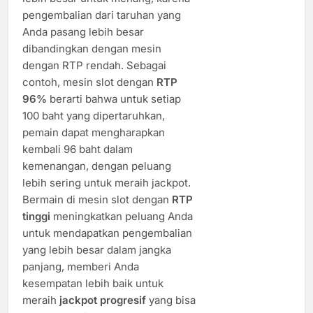
pengembalian dari taruhan yang
Anda pasang lebih besar
dibandingkan dengan mesin
dengan RTP rendah. Sebagai
contoh, mesin slot dengan
RTP
96%
berarti bahwa untuk setiap
100 baht yang dipertaruhkan,
pemain dapat mengharapkan
kembali 96 baht dalam
kemenangan, dengan peluang
lebih sering untuk meraih jackpot.
Bermain di mesin slot dengan
RTP
tinggi
meningkatkan peluang Anda
untuk mendapatkan pengembalian
yang lebih besar dalam jangka
panjang, memberi Anda
kesempatan lebih baik untuk
meraih
jackpot progresif
yang bisa