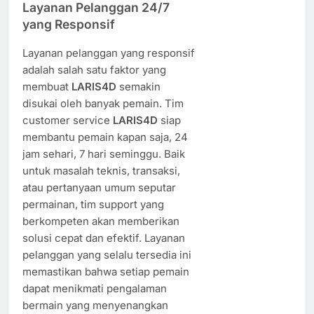
Layanan Pelanggan 24/7
yang Responsif
Layanan pelanggan yang responsif
adalah salah satu faktor yang
membuat
LARIS4D
semakin
disukai oleh banyak pemain. Tim
customer service
LARIS4D
siap
membantu pemain kapan saja, 24
jam sehari, 7 hari seminggu. Baik
untuk masalah teknis, transaksi,
atau pertanyaan umum seputar
permainan, tim support yang
berkompeten akan memberikan
solusi cepat dan efektif. Layanan
pelanggan yang selalu tersedia ini
memastikan bahwa setiap pemain
dapat menikmati pengalaman
bermain yang menyenangkan