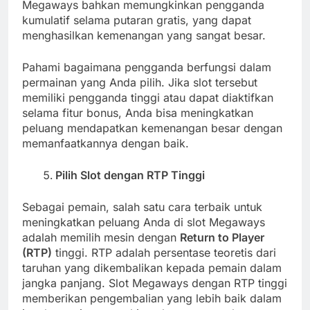
Megaways bahkan memungkinkan pengganda
kumulatif selama putaran gratis, yang dapat
menghasilkan kemenangan yang sangat besar.
Pahami bagaimana pengganda berfungsi dalam
permainan yang Anda pilih. Jika slot tersebut
memiliki pengganda tinggi atau dapat diaktifkan
selama fitur bonus, Anda bisa meningkatkan
peluang mendapatkan kemenangan besar dengan
memanfaatkannya dengan baik.
Pilih Slot dengan RTP Tinggi
Sebagai pemain, salah satu cara terbaik untuk
meningkatkan peluang Anda di slot Megaways
adalah memilih mesin dengan
Return to Player
(RTP)
tinggi. RTP adalah persentase teoretis dari
taruhan yang dikembalikan kepada pemain dalam
jangka panjang. Slot Megaways dengan RTP tinggi
memberikan pengembalian yang lebih baik dalam