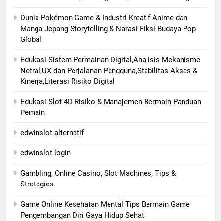
Dunia Pokémon Game & Industri Kreatif Anime dan
Manga Jepang Storytelling & Narasi Fiksi Budaya Pop
Global
Edukasi Sistem Permainan Digital,Analisis Mekanisme
Netral,UX dan Perjalanan Pengguna,Stabilitas Akses &
Kinerja,Literasi Risiko Digital
Edukasi Slot 4D Risiko & Manajemen Bermain Panduan
Pemain
edwinslot alternatif
edwinslot login
Gambling, Online Casino, Slot Machines, Tips &
Strategies
Game Online Kesehatan Mental Tips Bermain Game
Pengembangan Diri Gaya Hidup Sehat