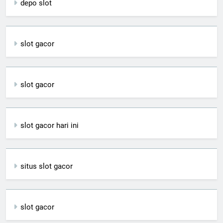
depo slot
slot gacor
slot gacor
slot gacor hari ini
situs slot gacor
slot gacor