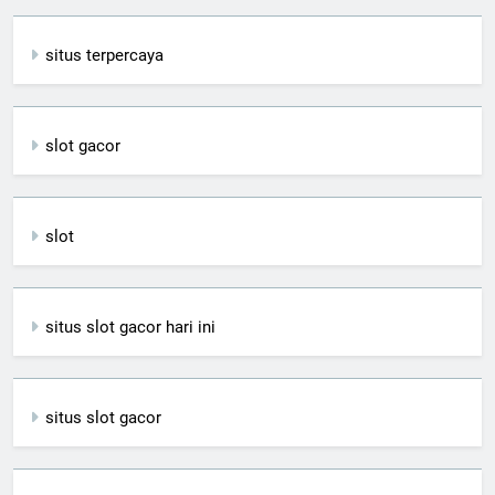
situs terpercaya
slot gacor
slot
situs slot gacor hari ini
situs slot gacor