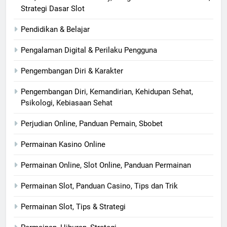
Strategi Dasar Slot
Pendidikan & Belajar
Pengalaman Digital & Perilaku Pengguna
Pengembangan Diri & Karakter
Pengembangan Diri, Kemandirian, Kehidupan Sehat,
Psikologi, Kebiasaan Sehat
Perjudian Online, Panduan Pemain, Sbobet
Permainan Kasino Online
Permainan Online, Slot Online, Panduan Permainan
Permainan Slot, Panduan Casino, Tips dan Trik
Permainan Slot, Tips & Strategi