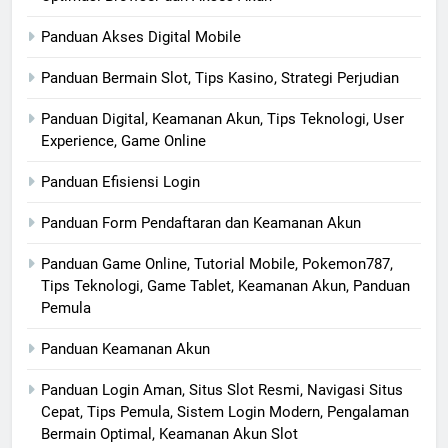
Panduan Akses Digital Mobile
Panduan Bermain Slot, Tips Kasino, Strategi Perjudian
Panduan Digital, Keamanan Akun, Tips Teknologi, User
Experience, Game Online
Panduan Efisiensi Login
Panduan Form Pendaftaran dan Keamanan Akun
Panduan Game Online, Tutorial Mobile, Pokemon787,
Tips Teknologi, Game Tablet, Keamanan Akun, Panduan
Pemula
Panduan Keamanan Akun
Panduan Login Aman, Situs Slot Resmi, Navigasi Situs
Cepat, Tips Pemula, Sistem Login Modern, Pengalaman
Bermain Optimal, Keamanan Akun Slot