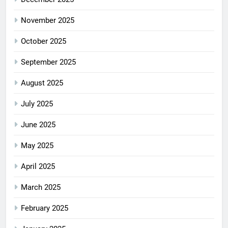
November 2025
October 2025
September 2025
August 2025
July 2025
June 2025
May 2025
April 2025
March 2025
February 2025