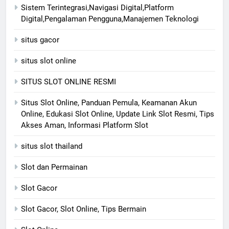
Sistem Terintegrasi,Navigasi Digital,Platform
Digital,Pengalaman Pengguna,Manajemen Teknologi
situs gacor
situs slot online
SITUS SLOT ONLINE RESMI
Situs Slot Online, Panduan Pemula, Keamanan Akun
Online, Edukasi Slot Online, Update Link Slot Resmi, Tips
Akses Aman, Informasi Platform Slot
situs slot thailand
Slot dan Permainan
Slot Gacor
Slot Gacor, Slot Online, Tips Bermain