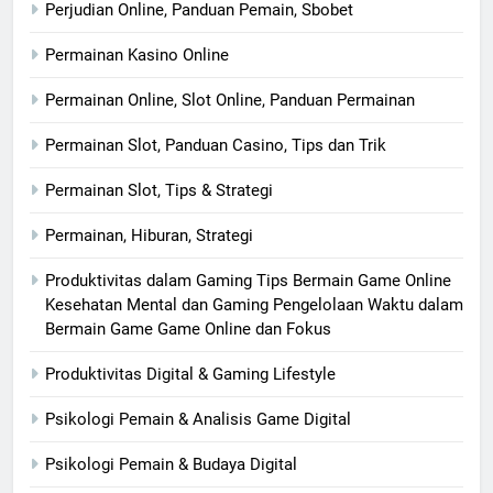
Perjudian Online, Panduan Pemain, Sbobet
Permainan Kasino Online
Permainan Online, Slot Online, Panduan Permainan
Permainan Slot, Panduan Casino, Tips dan Trik
Permainan Slot, Tips & Strategi
Permainan, Hiburan, Strategi
Produktivitas dalam Gaming Tips Bermain Game Online
Kesehatan Mental dan Gaming Pengelolaan Waktu dalam
Bermain Game Game Online dan Fokus
Produktivitas Digital & Gaming Lifestyle
Psikologi Pemain & Analisis Game Digital
Psikologi Pemain & Budaya Digital