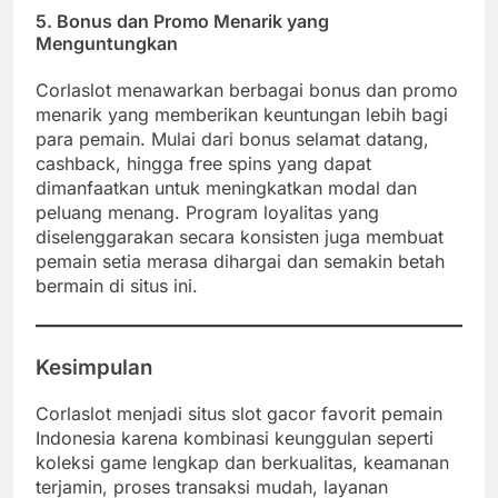
5. Bonus dan Promo Menarik yang
Menguntungkan
Corlaslot menawarkan berbagai bonus dan promo
menarik yang memberikan keuntungan lebih bagi
para pemain. Mulai dari bonus selamat datang,
cashback, hingga free spins yang dapat
dimanfaatkan untuk meningkatkan modal dan
peluang menang. Program loyalitas yang
diselenggarakan secara konsisten juga membuat
pemain setia merasa dihargai dan semakin betah
bermain di situs ini.
Kesimpulan
Corlaslot menjadi situs slot gacor favorit pemain
Indonesia karena kombinasi keunggulan seperti
koleksi game lengkap dan berkualitas, keamanan
terjamin, proses transaksi mudah, layanan