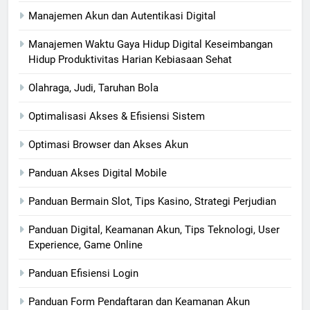
Manajemen Akun dan Autentikasi Digital
Manajemen Waktu Gaya Hidup Digital Keseimbangan
Hidup Produktivitas Harian Kebiasaan Sehat
Olahraga, Judi, Taruhan Bola
Optimalisasi Akses & Efisiensi Sistem
Optimasi Browser dan Akses Akun
Panduan Akses Digital Mobile
Panduan Bermain Slot, Tips Kasino, Strategi Perjudian
Panduan Digital, Keamanan Akun, Tips Teknologi, User
Experience, Game Online
Panduan Efisiensi Login
Panduan Form Pendaftaran dan Keamanan Akun