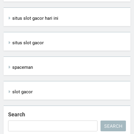
situs slot gacor hari ini
situs slot gacor
spaceman
slot gacor
Search
SEARCH