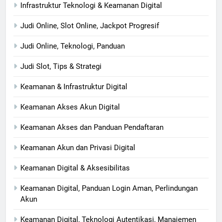
Infrastruktur Teknologi & Keamanan Digital
Judi Online, Slot Online, Jackpot Progresif
Judi Online, Teknologi, Panduan
Judi Slot, Tips & Strategi
Keamanan & Infrastruktur Digital
Keamanan Akses Akun Digital
Keamanan Akses dan Panduan Pendaftaran
Keamanan Akun dan Privasi Digital
Keamanan Digital & Aksesibilitas
Keamanan Digital, Panduan Login Aman, Perlindungan
Akun
Keamanan Digital, Teknologi Autentikasi, Manajemen