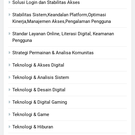
Solusi Login dan Stabilitas Akses
Stabilitas Sistem,Keandalan Platform,Optimasi
Kinerja,Manajemen Akses,Pengalaman Pengguna
Standar Layanan Online, Literasi Digital, Keamanan
Pengguna
Strategi Permainan & Analisa Komunitas
Teknologi & Akses Digital
Teknologi & Analisis Sistem
Teknologi & Desain Digital
Teknologi & Digital Gaming
Teknologi & Game
Teknologi & Hiburan