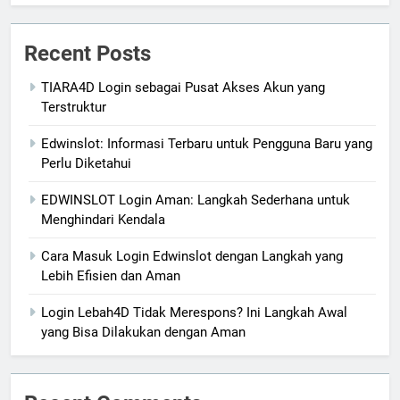
Recent Posts
TIARA4D Login sebagai Pusat Akses Akun yang
Terstruktur
Edwinslot: Informasi Terbaru untuk Pengguna Baru yang
Perlu Diketahui
EDWINSLOT Login Aman: Langkah Sederhana untuk
Menghindari Kendala
Cara Masuk Login Edwinslot dengan Langkah yang
Lebih Efisien dan Aman
Login Lebah4D Tidak Merespons? Ini Langkah Awal
yang Bisa Dilakukan dengan Aman