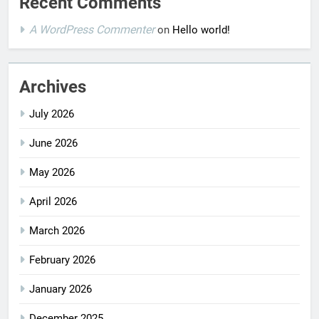
Recent Comments
A WordPress Commenter
on
Hello world!
Archives
July 2026
June 2026
May 2026
April 2026
March 2026
February 2026
January 2026
December 2025