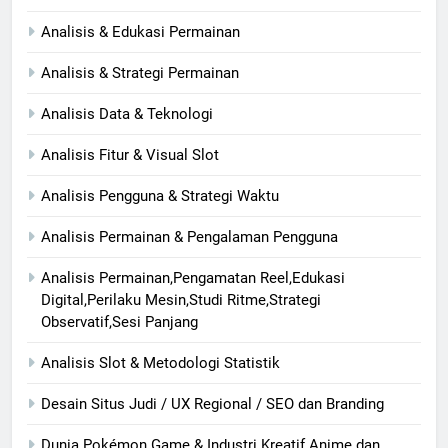
Analisis & Edukasi Permainan
Analisis & Strategi Permainan
Analisis Data & Teknologi
Analisis Fitur & Visual Slot
Analisis Pengguna & Strategi Waktu
Analisis Permainan & Pengalaman Pengguna
Analisis Permainan,Pengamatan Reel,Edukasi
Digital,Perilaku Mesin,Studi Ritme,Strategi
Observatif,Sesi Panjang
Analisis Slot & Metodologi Statistik
Desain Situs Judi / UX Regional / SEO dan Branding
Dunia Pokémon Game & Industri Kreatif Anime dan