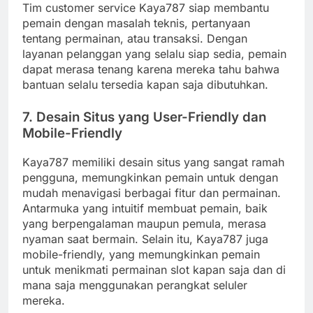
Tim customer service Kaya787 siap membantu
pemain dengan masalah teknis, pertanyaan
tentang permainan, atau transaksi. Dengan
layanan pelanggan yang selalu siap sedia, pemain
dapat merasa tenang karena mereka tahu bahwa
bantuan selalu tersedia kapan saja dibutuhkan.
7.
Desain Situs yang User-Friendly dan
Mobile-Friendly
Kaya787 memiliki desain situs yang sangat ramah
pengguna, memungkinkan pemain untuk dengan
mudah menavigasi berbagai fitur dan permainan.
Antarmuka yang intuitif membuat pemain, baik
yang berpengalaman maupun pemula, merasa
nyaman saat bermain. Selain itu, Kaya787 juga
mobile-friendly, yang memungkinkan pemain
untuk menikmati permainan slot kapan saja dan di
mana saja menggunakan perangkat seluler
mereka.