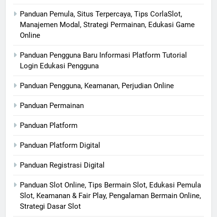
Panduan Pemula, Situs Terpercaya, Tips CorlaSlot,
Manajemen Modal, Strategi Permainan, Edukasi Game
Online
Panduan Pengguna Baru Informasi Platform Tutorial
Login Edukasi Pengguna
Panduan Pengguna, Keamanan, Perjudian Online
Panduan Permainan
Panduan Platform
Panduan Platform Digital
Panduan Registrasi Digital
Panduan Slot Online, Tips Bermain Slot, Edukasi Pemula
Slot, Keamanan & Fair Play, Pengalaman Bermain Online,
Strategi Dasar Slot