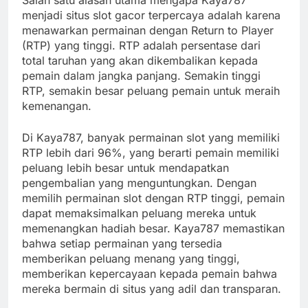
menjadi situs slot gacor terpercaya adalah karena
menawarkan permainan dengan Return to Player
(RTP) yang tinggi. RTP adalah persentase dari
total taruhan yang akan dikembalikan kepada
pemain dalam jangka panjang. Semakin tinggi
RTP, semakin besar peluang pemain untuk meraih
kemenangan.
Di Kaya787, banyak permainan slot yang memiliki
RTP lebih dari 96%, yang berarti pemain memiliki
peluang lebih besar untuk mendapatkan
pengembalian yang menguntungkan. Dengan
memilih permainan slot dengan RTP tinggi, pemain
dapat memaksimalkan peluang mereka untuk
memenangkan hadiah besar. Kaya787 memastikan
bahwa setiap permainan yang tersedia
memberikan peluang menang yang tinggi,
memberikan kepercayaan kepada pemain bahwa
mereka bermain di situs yang adil dan transparan.