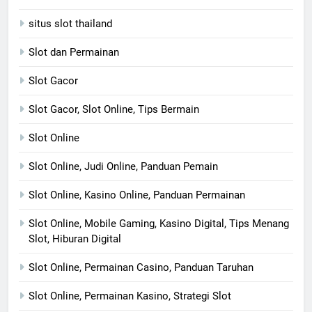
situs slot thailand
Slot dan Permainan
Slot Gacor
Slot Gacor, Slot Online, Tips Bermain
Slot Online
Slot Online, Judi Online, Panduan Pemain
Slot Online, Kasino Online, Panduan Permainan
Slot Online, Mobile Gaming, Kasino Digital, Tips Menang
Slot, Hiburan Digital
Slot Online, Permainan Casino, Panduan Taruhan
Slot Online, Permainan Kasino, Strategi Slot