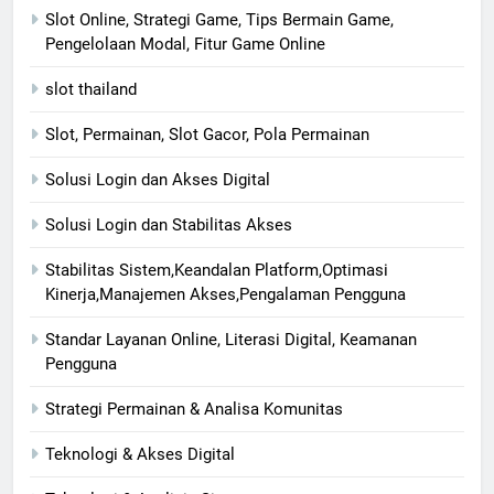
Slot Online, Strategi Game, Tips Bermain Game,
Pengelolaan Modal, Fitur Game Online
slot thailand
Slot, Permainan, Slot Gacor, Pola Permainan
Solusi Login dan Akses Digital
Solusi Login dan Stabilitas Akses
Stabilitas Sistem,Keandalan Platform,Optimasi
Kinerja,Manajemen Akses,Pengalaman Pengguna
Standar Layanan Online, Literasi Digital, Keamanan
Pengguna
Strategi Permainan & Analisa Komunitas
Teknologi & Akses Digital