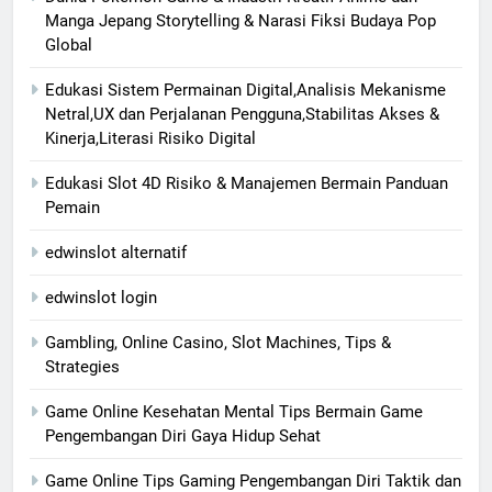
Manga Jepang Storytelling & Narasi Fiksi Budaya Pop
Global
Edukasi Sistem Permainan Digital,Analisis Mekanisme
Netral,UX dan Perjalanan Pengguna,Stabilitas Akses &
Kinerja,Literasi Risiko Digital
Edukasi Slot 4D Risiko & Manajemen Bermain Panduan
Pemain
edwinslot alternatif
edwinslot login
Gambling, Online Casino, Slot Machines, Tips &
Strategies
Game Online Kesehatan Mental Tips Bermain Game
Pengembangan Diri Gaya Hidup Sehat
Game Online Tips Gaming Pengembangan Diri Taktik dan