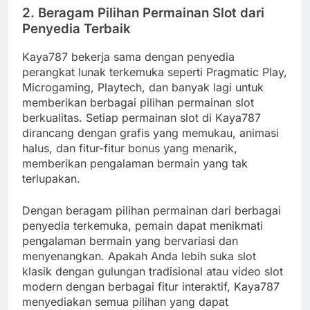
2.
Beragam Pilihan Permainan Slot dari
Penyedia Terbaik
Kaya787 bekerja sama dengan penyedia
perangkat lunak terkemuka seperti Pragmatic Play,
Microgaming, Playtech, dan banyak lagi untuk
memberikan berbagai pilihan permainan slot
berkualitas. Setiap permainan slot di Kaya787
dirancang dengan grafis yang memukau, animasi
halus, dan fitur-fitur bonus yang menarik,
memberikan pengalaman bermain yang tak
terlupakan.
Dengan beragam pilihan permainan dari berbagai
penyedia terkemuka, pemain dapat menikmati
pengalaman bermain yang bervariasi dan
menyenangkan. Apakah Anda lebih suka slot
klasik dengan gulungan tradisional atau video slot
modern dengan berbagai fitur interaktif, Kaya787
menyediakan semua pilihan yang dapat