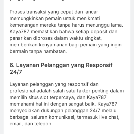
Proses transaksi yang cepat dan lancar
memungkinkan pemain untuk menikmati
kemenangan mereka tanpa harus menunggu lama.
Kaya787 memastikan bahwa setiap deposit dan
penarikan diproses dalam waktu singkat,
memberikan kenyamanan bagi pemain yang ingin
bermain tanpa hambatan.
6.
Layanan Pelanggan yang Responsif
24/7
Layanan pelanggan yang responsif dan
profesional adalah salah satu faktor penting dalam
memilih situs slot terpercaya, dan Kaya787
memahami hal ini dengan sangat baik. Kaya787
menyediakan dukungan pelanggan 24/7 melalui
berbagai saluran komunikasi, termasuk live chat,
email, dan telepon.