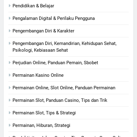
Pendidikan & Belajar
Pengalaman Digital & Perilaku Pengguna
Pengembangan Diri & Karakter
Pengembangan Diri, Kemandirian, Kehidupan Sehat,
Psikologi, Kebiasaan Sehat
Perjudian Online, Panduan Pemain, Sbobet
Permainan Kasino Online
Permainan Online, Slot Online, Panduan Permainan
Permainan Slot, Panduan Casino, Tips dan Trik
Permainan Slot, Tips & Strategi
Permainan, Hiburan, Strategi