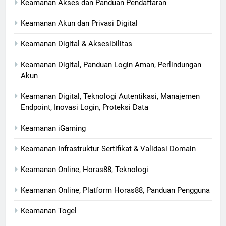
Keamanan Akses dan Panduan Pendaftaran
Keamanan Akun dan Privasi Digital
Keamanan Digital & Aksesibilitas
Keamanan Digital, Panduan Login Aman, Perlindungan
Akun
Keamanan Digital, Teknologi Autentikasi, Manajemen
Endpoint, Inovasi Login, Proteksi Data
Keamanan iGaming
Keamanan Infrastruktur Sertifikat & Validasi Domain
Keamanan Online, Horas88, Teknologi
Keamanan Online, Platform Horas88, Panduan Pengguna
Keamanan Togel