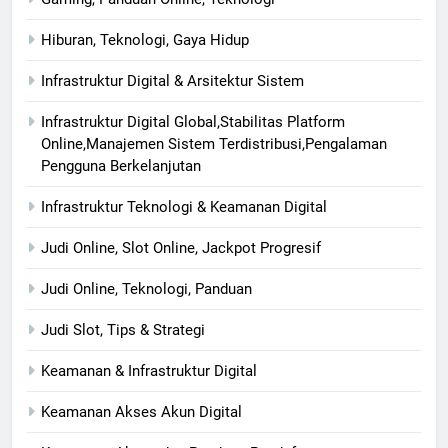
Hiburan, Teknologi, Gaya Hidup
Infrastruktur Digital & Arsitektur Sistem
Infrastruktur Digital Global,Stabilitas Platform
Online,Manajemen Sistem Terdistribusi,Pengalaman
Pengguna Berkelanjutan
Infrastruktur Teknologi & Keamanan Digital
Judi Online, Slot Online, Jackpot Progresif
Judi Online, Teknologi, Panduan
Judi Slot, Tips & Strategi
Keamanan & Infrastruktur Digital
Keamanan Akses Akun Digital