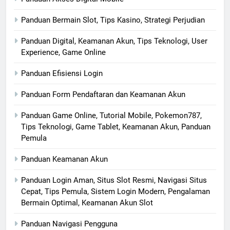
Panduan Bermain Slot, Tips Kasino, Strategi Perjudian
Panduan Digital, Keamanan Akun, Tips Teknologi, User
Experience, Game Online
Panduan Efisiensi Login
Panduan Form Pendaftaran dan Keamanan Akun
Panduan Game Online, Tutorial Mobile, Pokemon787,
Tips Teknologi, Game Tablet, Keamanan Akun, Panduan
Pemula
Panduan Keamanan Akun
Panduan Login Aman, Situs Slot Resmi, Navigasi Situs
Cepat, Tips Pemula, Sistem Login Modern, Pengalaman
Bermain Optimal, Keamanan Akun Slot
Panduan Navigasi Pengguna