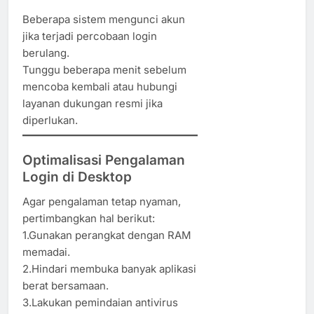
Beberapa sistem mengunci akun
jika terjadi percobaan login
berulang.
Tunggu beberapa menit sebelum
mencoba kembali atau hubungi
layanan dukungan resmi jika
diperlukan.
Optimalisasi Pengalaman
Login di Desktop
Agar pengalaman tetap nyaman,
pertimbangkan hal berikut:
1.Gunakan perangkat dengan RAM
memadai.
2.Hindari membuka banyak aplikasi
berat bersamaan.
3.Lakukan pemindaian antivirus