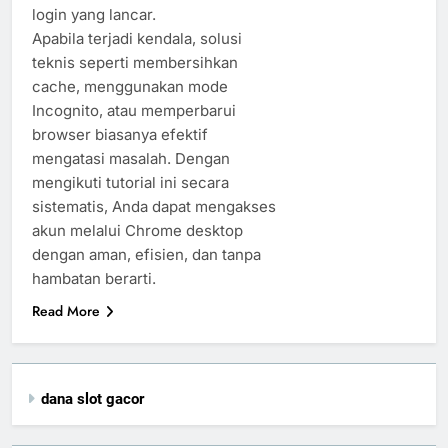
login yang lancar.
Apabila terjadi kendala, solusi
teknis seperti membersihkan
cache, menggunakan mode
Incognito, atau memperbarui
browser biasanya efektif
mengatasi masalah. Dengan
mengikuti tutorial ini secara
sistematis, Anda dapat mengakses
akun melalui Chrome desktop
dengan aman, efisien, dan tanpa
hambatan berarti.
Read More
dana slot gacor