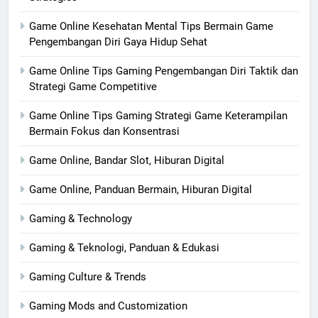
Game Online Kesehatan Mental Tips Bermain Game
Pengembangan Diri Gaya Hidup Sehat
Game Online Tips Gaming Pengembangan Diri Taktik dan
Strategi Game Competitive
Game Online Tips Gaming Strategi Game Keterampilan
Bermain Fokus dan Konsentrasi
Game Online, Bandar Slot, Hiburan Digital
Game Online, Panduan Bermain, Hiburan Digital
Gaming & Technology
Gaming & Teknologi, Panduan & Edukasi
Gaming Culture & Trends
Gaming Mods and Customization