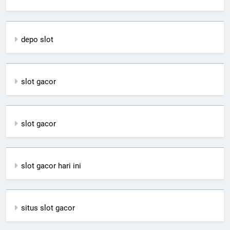
depo slot
slot gacor
slot gacor
slot gacor hari ini
situs slot gacor