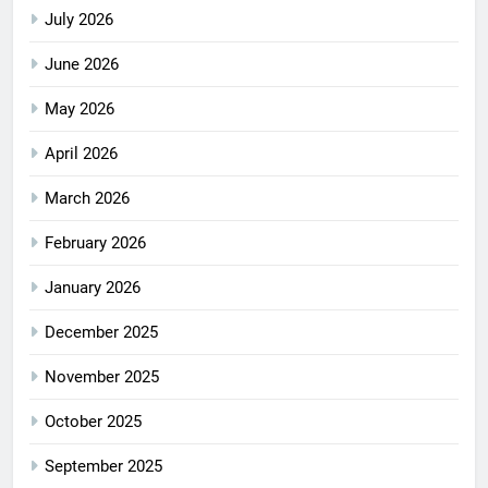
July 2026
June 2026
May 2026
April 2026
March 2026
February 2026
January 2026
December 2025
November 2025
October 2025
September 2025