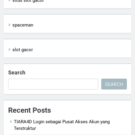
situs slot gacor
spaceman
slot gacor
Search
SEARCH
Recent Posts
TIARA4D Login sebagai Pusat Akses Akun yang
Terstruktur