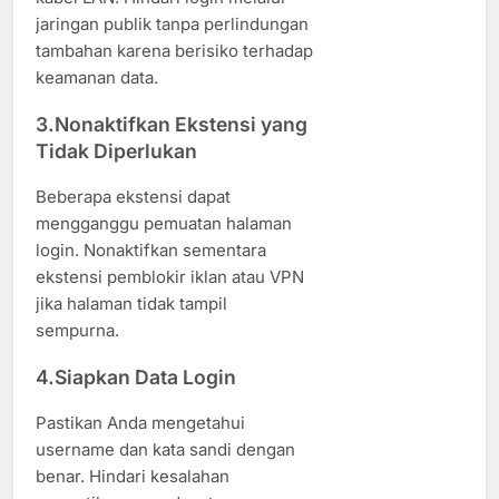
jaringan publik tanpa perlindungan
tambahan karena berisiko terhadap
keamanan data.
3.Nonaktifkan Ekstensi yang
Tidak Diperlukan
Beberapa ekstensi dapat
mengganggu pemuatan halaman
login. Nonaktifkan sementara
ekstensi pemblokir iklan atau VPN
jika halaman tidak tampil
sempurna.
4.Siapkan Data Login
Pastikan Anda mengetahui
username dan kata sandi dengan
benar. Hindari kesalahan