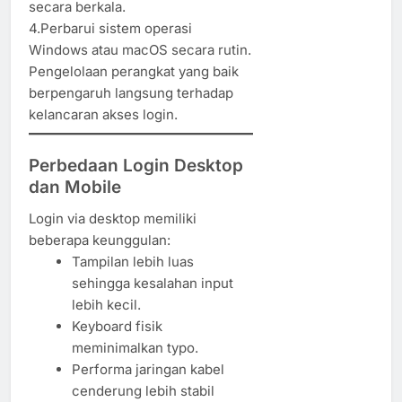
secara berkala.
4.Perbarui sistem operasi
Windows atau macOS secara rutin.
Pengelolaan perangkat yang baik
berpengaruh langsung terhadap
kelancaran akses login.
Perbedaan Login Desktop
dan Mobile
Login via desktop memiliki
beberapa keunggulan:
Tampilan lebih luas
sehingga kesalahan input
lebih kecil.
Keyboard fisik
meminimalkan typo.
Performa jaringan kabel
cenderung lebih stabil