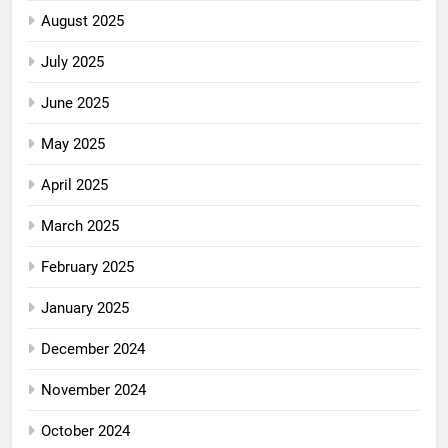
August 2025
July 2025
June 2025
May 2025
April 2025
March 2025
February 2025
January 2025
December 2024
November 2024
October 2024