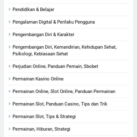
Pendidikan & Belajar
Pengalaman Digital & Perilaku Pengguna
Pengembangan Diri & Karakter
Pengembangan Diri, Kemandirian, Kehidupan Sehat,
Psikologi, Kebiasaan Sehat
Perjudian Online, Panduan Pemain, Sbobet
Permainan Kasino Online
Permainan Online, Slot Online, Panduan Permainan
Permainan Slot, Panduan Casino, Tips dan Trik
Permainan Slot, Tips & Strategi
Permainan, Hiburan, Strategi