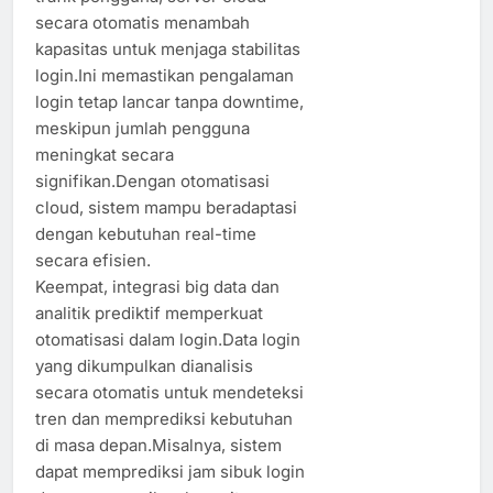
secara otomatis menambah
kapasitas untuk menjaga stabilitas
login.Ini memastikan pengalaman
login tetap lancar tanpa downtime,
meskipun jumlah pengguna
meningkat secara
signifikan.Dengan otomatisasi
cloud, sistem mampu beradaptasi
dengan kebutuhan real-time
secara efisien.
Keempat, integrasi big data dan
analitik prediktif memperkuat
otomatisasi dalam login.Data login
yang dikumpulkan dianalisis
secara otomatis untuk mendeteksi
tren dan memprediksi kebutuhan
di masa depan.Misalnya, sistem
dapat memprediksi jam sibuk login