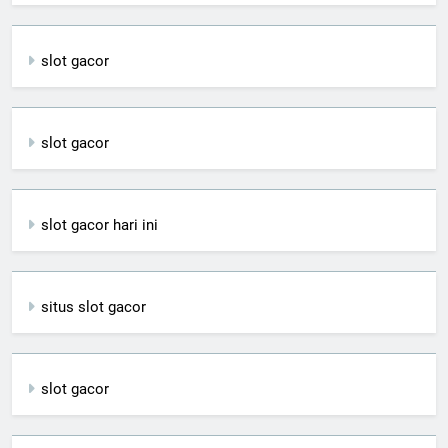
slot gacor
slot gacor
slot gacor hari ini
situs slot gacor
slot gacor