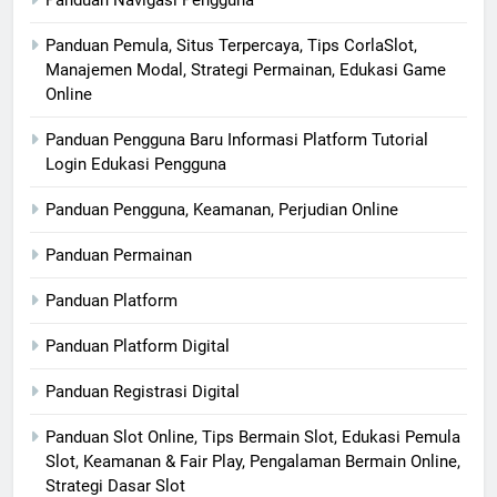
Panduan Pemula, Situs Terpercaya, Tips CorlaSlot,
Manajemen Modal, Strategi Permainan, Edukasi Game
Online
Panduan Pengguna Baru Informasi Platform Tutorial
Login Edukasi Pengguna
Panduan Pengguna, Keamanan, Perjudian Online
Panduan Permainan
Panduan Platform
Panduan Platform Digital
Panduan Registrasi Digital
Panduan Slot Online, Tips Bermain Slot, Edukasi Pemula
Slot, Keamanan & Fair Play, Pengalaman Bermain Online,
Strategi Dasar Slot