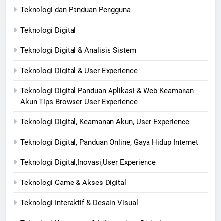
Teknologi dan Panduan Pengguna
Teknologi Digital
Teknologi Digital & Analisis Sistem
Teknologi Digital & User Experience
Teknologi Digital Panduan Aplikasi & Web Keamanan
Akun Tips Browser User Experience
Teknologi Digital, Keamanan Akun, User Experience
Teknologi Digital, Panduan Online, Gaya Hidup Internet
Teknologi Digital,Inovasi,User Experience
Teknologi Game & Akses Digital
Teknologi Interaktif & Desain Visual