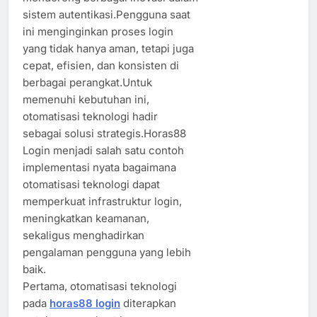
sistem autentikasi.Pengguna saat
ini menginginkan proses login
yang tidak hanya aman, tetapi juga
cepat, efisien, dan konsisten di
berbagai perangkat.Untuk
memenuhi kebutuhan ini,
otomatisasi teknologi hadir
sebagai solusi strategis.Horas88
Login menjadi salah satu contoh
implementasi nyata bagaimana
otomatisasi teknologi dapat
memperkuat infrastruktur login,
meningkatkan keamanan,
sekaligus menghadirkan
pengalaman pengguna yang lebih
baik.
Pertama, otomatisasi teknologi
pada
horas88 login
diterapkan