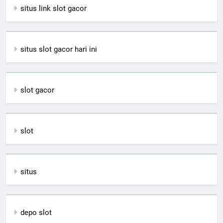
situs link slot gacor
situs slot gacor hari ini
slot gacor
slot
situs
depo slot