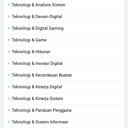
Teknologi & Analisis Sistem
Teknologi & Desain Digital
Teknologi & Digital Gaming
Teknologi & Game
Teknologi & Hiburan
Teknologi & Inovasi Digital
Teknologi & Kecerdasan Buatan
Teknologi & Kinerja Digital
Teknologi & Kinerja Sistem
Teknologi & Panduan Pengguna
Teknologi & Sistem Informasi