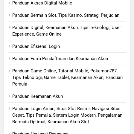
Panduan Akses Digital Mobile
Panduan Bermain Slot, Tips Kasino, Strategi Perjudian
Panduan Digital, Keamanan Akun, Tips Teknologi, User
Experience, Game Online
Panduan Efisiensi Login
Panduan Form Pendaftaran dan Keamanan Akun
Panduan Game Online, Tutorial Mobile, Pokemon787,
Tips Teknologi, Game Tablet, Keamanan Akun, Panduan
Pemula
Panduan Keamanan Akun
Panduan Login Aman, Situs Slot Resmi, Navigasi Situs
Cepat, Tips Pemula, Sistem Login Modern, Pengalaman
Bermain Optimal, Keamanan Akun Slot
Panduan Navigasi Pengguna