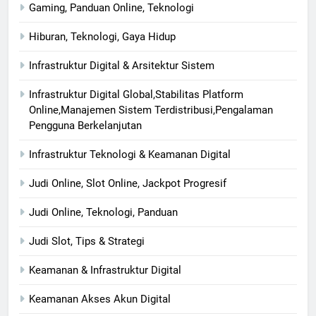
Gaming, Panduan Online, Teknologi
Hiburan, Teknologi, Gaya Hidup
Infrastruktur Digital & Arsitektur Sistem
Infrastruktur Digital Global,Stabilitas Platform
Online,Manajemen Sistem Terdistribusi,Pengalaman
Pengguna Berkelanjutan
Infrastruktur Teknologi & Keamanan Digital
Judi Online, Slot Online, Jackpot Progresif
Judi Online, Teknologi, Panduan
Judi Slot, Tips & Strategi
Keamanan & Infrastruktur Digital
Keamanan Akses Akun Digital