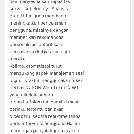
dan menyesuaikan kapasitas
server sebelumnya.Analisis
prediktif ini juga membantu
meningkatkan pengalaman
pengguna, misalnya dengan
memberikan rekomendasi
personalisasi autentikasi
berdasarkan kebiasaan login
mereka.
Kelima, otomatisasi turut
mendukung aspek manajemen sesi
login.Horas88 menggunakan token
berbasis JSON Web Token (JWT)
yang dikelola secara
otomatis.Token ini memiliki masa
berlaku tertentu dan akan
diperbarui secara real-time tanpa
perlu intervensi pengguna.Hal ini
mencegah penyalahgunaan akun