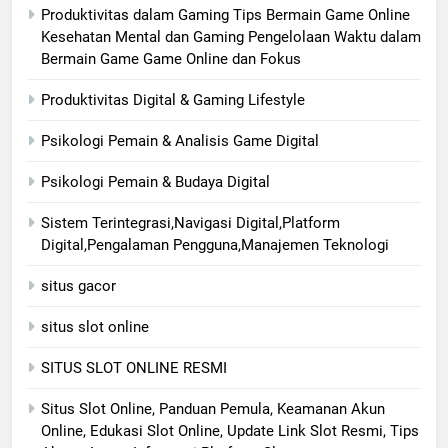
Produktivitas dalam Gaming Tips Bermain Game Online
Kesehatan Mental dan Gaming Pengelolaan Waktu dalam
Bermain Game Game Online dan Fokus
Produktivitas Digital & Gaming Lifestyle
Psikologi Pemain & Analisis Game Digital
Psikologi Pemain & Budaya Digital
Sistem Terintegrasi,Navigasi Digital,Platform
Digital,Pengalaman Pengguna,Manajemen Teknologi
situs gacor
situs slot online
SITUS SLOT ONLINE RESMI
Situs Slot Online, Panduan Pemula, Keamanan Akun
Online, Edukasi Slot Online, Update Link Slot Resmi, Tips