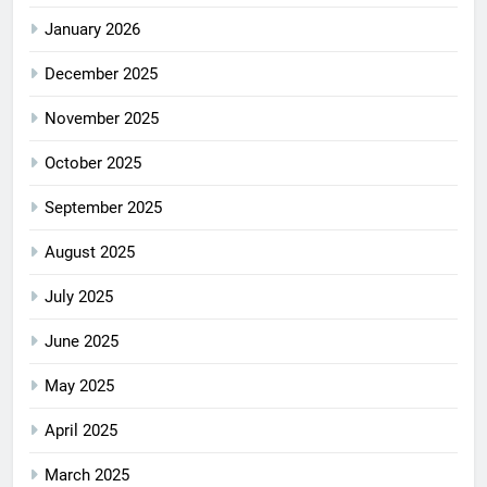
January 2026
December 2025
November 2025
October 2025
September 2025
August 2025
July 2025
June 2025
May 2025
April 2025
March 2025