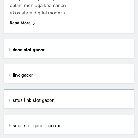
dalam menjaga keamanan
ekosistem digital modern.
Read More
dana slot gacor
link gacor
situs link slot gacor
situs slot gacor hari ini