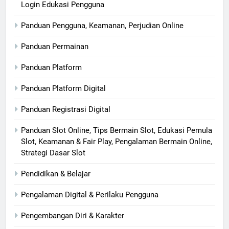
Login Edukasi Pengguna
Panduan Pengguna, Keamanan, Perjudian Online
Panduan Permainan
Panduan Platform
Panduan Platform Digital
Panduan Registrasi Digital
Panduan Slot Online, Tips Bermain Slot, Edukasi Pemula
Slot, Keamanan & Fair Play, Pengalaman Bermain Online,
Strategi Dasar Slot
Pendidikan & Belajar
Pengalaman Digital & Perilaku Pengguna
Pengembangan Diri & Karakter