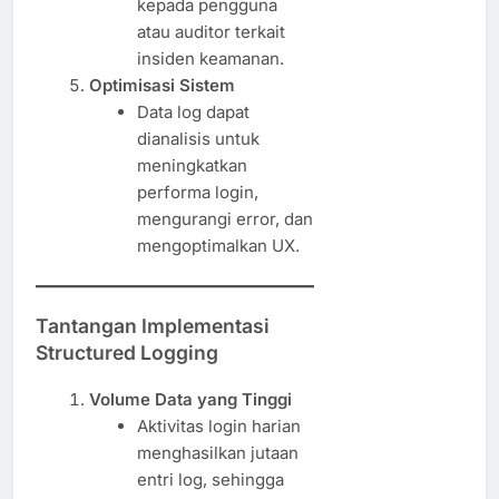
kepada pengguna
atau auditor terkait
insiden keamanan.
Optimisasi Sistem
Data log dapat
dianalisis untuk
meningkatkan
performa login,
mengurangi error, dan
mengoptimalkan UX.
Tantangan Implementasi
Structured Logging
Volume Data yang Tinggi
Aktivitas login harian
menghasilkan jutaan
entri log, sehingga