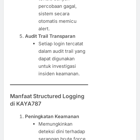
percobaan gagal,
sistem secara
otomatis memicu
alert.
Audit Trail Transparan
Setiap login tercatat
dalam audit trail yang
dapat digunakan
untuk investigasi
insiden keamanan.
Manfaat Structured Logging
di KAYA787
Peningkatan Keamanan
Memungkinkan
deteksi dini terhadap
serangan brute force,