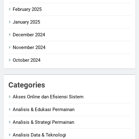
February 2025
January 2025
December 2024
November 2024
October 2024
Categories
Akses Online dan Efisiensi Sistem
Analisis & Edukasi Permainan
Analisis & Strategi Permainan
Analisis Data & Teknologi