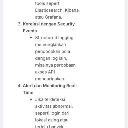
tools seperti
Elasticsearch, Kibana,
atau Grafana.
Korelasi dengan Security
Events
Structured logging
memungkinkan
pencocokan pola
dengan log lain,
misalnya percobaan
akses API
mencurigakan.
Alert dan Monitoring Real-
Time
Jika terdeteksi
aktivitas abnormal,
seperti login dari
lokasi asing atau
terlalu banyak