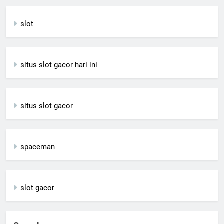
slot
situs slot gacor hari ini
situs slot gacor
spaceman
slot gacor