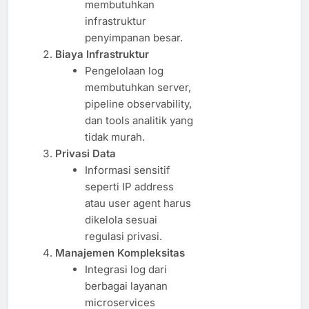
membutuhkan
infrastruktur
penyimpanan besar.
Biaya Infrastruktur
Pengelolaan log
membutuhkan server,
pipeline observability,
dan tools analitik yang
tidak murah.
Privasi Data
Informasi sensitif
seperti IP address
atau user agent harus
dikelola sesuai
regulasi privasi.
Manajemen Kompleksitas
Integrasi log dari
berbagai layanan
microservices