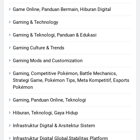
Game Online, Panduan Bermain, Hiburan Digital
Gaming & Technology
Gaming & Teknologi, Panduan & Edukasi
Gaming Culture & Trends
Gaming Mods and Customization
Gaming, Competitive Pokémon, Battle Mechanics,
Strategi Game, Pokémon Tips, Meta Kompetitif, Esports
Pokémon
Gaming, Panduan Online, Teknologi
Hiburan, Teknologi, Gaya Hidup
Infrastruktur Digital & Arsitektur Sistem
Infrastruktur Digital Global,Stabilitas Platform