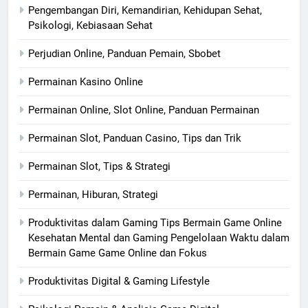
Pengembangan Diri, Kemandirian, Kehidupan Sehat,
Psikologi, Kebiasaan Sehat
Perjudian Online, Panduan Pemain, Sbobet
Permainan Kasino Online
Permainan Online, Slot Online, Panduan Permainan
Permainan Slot, Panduan Casino, Tips dan Trik
Permainan Slot, Tips & Strategi
Permainan, Hiburan, Strategi
Produktivitas dalam Gaming Tips Bermain Game Online
Kesehatan Mental dan Gaming Pengelolaan Waktu dalam
Bermain Game Game Online dan Fokus
Produktivitas Digital & Gaming Lifestyle