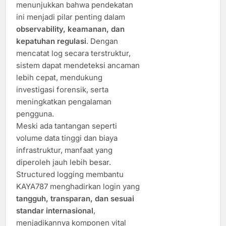
menunjukkan bahwa pendekatan
ini menjadi pilar penting dalam
observability, keamanan, dan
kepatuhan regulasi
. Dengan
mencatat log secara terstruktur,
sistem dapat mendeteksi ancaman
lebih cepat, mendukung
investigasi forensik, serta
meningkatkan pengalaman
pengguna.
Meski ada tantangan seperti
volume data tinggi dan biaya
infrastruktur, manfaat yang
diperoleh jauh lebih besar.
Structured logging membantu
KAYA787 menghadirkan login yang
tangguh, transparan, dan sesuai
standar internasional
,
menjadikannya komponen vital