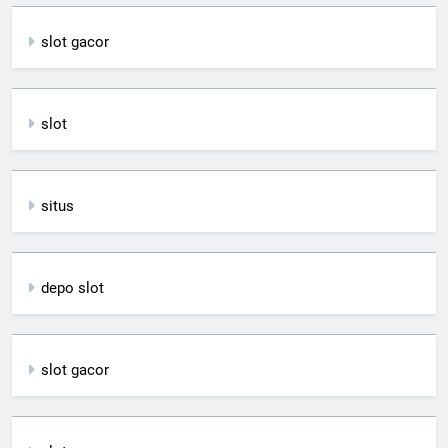
slot gacor
slot
situs
depo slot
slot gacor