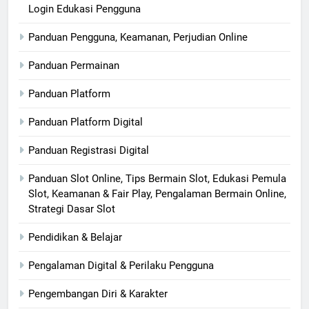
Login Edukasi Pengguna
Panduan Pengguna, Keamanan, Perjudian Online
Panduan Permainan
Panduan Platform
Panduan Platform Digital
Panduan Registrasi Digital
Panduan Slot Online, Tips Bermain Slot, Edukasi Pemula
Slot, Keamanan & Fair Play, Pengalaman Bermain Online,
Strategi Dasar Slot
Pendidikan & Belajar
Pengalaman Digital & Perilaku Pengguna
Pengembangan Diri & Karakter