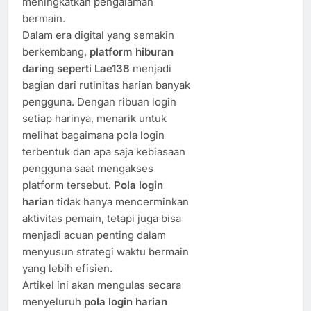
meningkatkan pengalaman
bermain.
Dalam era digital yang semakin
berkembang,
platform hiburan
daring seperti Lae138
menjadi
bagian dari rutinitas harian banyak
pengguna. Dengan ribuan login
setiap harinya, menarik untuk
melihat bagaimana pola login
terbentuk dan apa saja kebiasaan
pengguna saat mengakses
platform tersebut.
Pola login
harian
tidak hanya mencerminkan
aktivitas pemain, tetapi juga bisa
menjadi acuan penting dalam
menyusun strategi waktu bermain
yang lebih efisien.
Artikel ini akan mengulas secara
menyeluruh
pola login harian