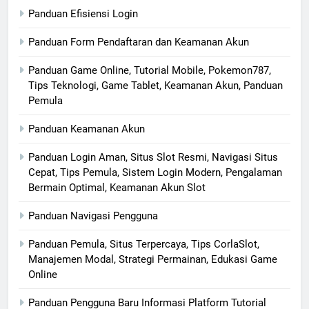
Panduan Efisiensi Login
Panduan Form Pendaftaran dan Keamanan Akun
Panduan Game Online, Tutorial Mobile, Pokemon787,
Tips Teknologi, Game Tablet, Keamanan Akun, Panduan
Pemula
Panduan Keamanan Akun
Panduan Login Aman, Situs Slot Resmi, Navigasi Situs
Cepat, Tips Pemula, Sistem Login Modern, Pengalaman
Bermain Optimal, Keamanan Akun Slot
Panduan Navigasi Pengguna
Panduan Pemula, Situs Terpercaya, Tips CorlaSlot,
Manajemen Modal, Strategi Permainan, Edukasi Game
Online
Panduan Pengguna Baru Informasi Platform Tutorial