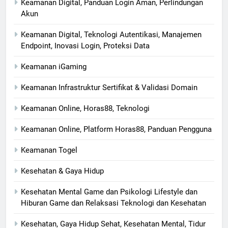
Keamanan Digital, Panduan Login Aman, Perlindungan
Akun
Keamanan Digital, Teknologi Autentikasi, Manajemen
Endpoint, Inovasi Login, Proteksi Data
Keamanan iGaming
Keamanan Infrastruktur Sertifikat & Validasi Domain
Keamanan Online, Horas88, Teknologi
Keamanan Online, Platform Horas88, Panduan Pengguna
Keamanan Togel
Kesehatan & Gaya Hidup
Kesehatan Mental Game dan Psikologi Lifestyle dan
Hiburan Game dan Relaksasi Teknologi dan Kesehatan
Kesehatan, Gaya Hidup Sehat, Kesehatan Mental, Tidur