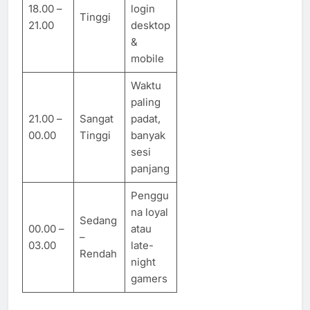
18.00 –
login
Tinggi
21.00
desktop
&
mobile
Waktu
paling
21.00 –
Sangat
padat,
00.00
Tinggi
banyak
sesi
panjang
Penggu
na loyal
Sedang
00.00 –
atau
–
03.00
late-
Rendah
night
gamers