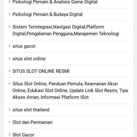
Psikologi Pemain & Analisis Game Digital
Psikologi Pemain & Budaya Digital
Sistem Terintegrasi,Navigasi Digital,Platform
Digital,Pengalaman Pengguna,Manajemen Teknologi
situs gacor
situs slot online
SITUS SLOT ONLINE RESMI
Situs Slot Online, Panduan Pemula, Keamanan Akun
Online, Edukasi Slot Online, Update Link Slot Resmi, Tips
Akses Aman, Informasi Platform Slot
situs slot thailand
Slot dan Permainan
Slot Gacor