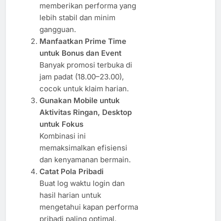
memberikan performa yang
lebih stabil dan minim
gangguan.
Manfaatkan Prime Time
untuk Bonus dan Event
Banyak promosi terbuka di
jam padat (18.00–23.00),
cocok untuk klaim harian.
Gunakan Mobile untuk
Aktivitas Ringan, Desktop
untuk Fokus
Kombinasi ini
memaksimalkan efisiensi
dan kenyamanan bermain.
Catat Pola Pribadi
Buat log waktu login dan
hasil harian untuk
mengetahui kapan performa
pribadi paling optimal.