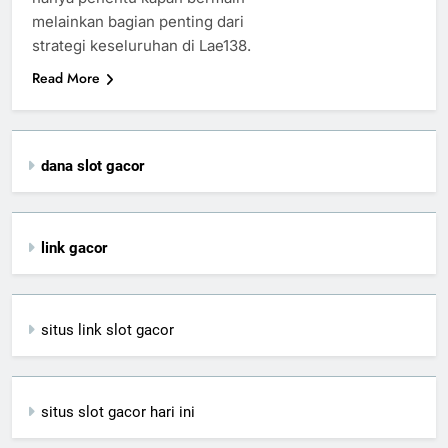
melainkan bagian penting dari
strategi keseluruhan di Lae138.
Read More
dana slot gacor
link gacor
situs link slot gacor
situs slot gacor hari ini