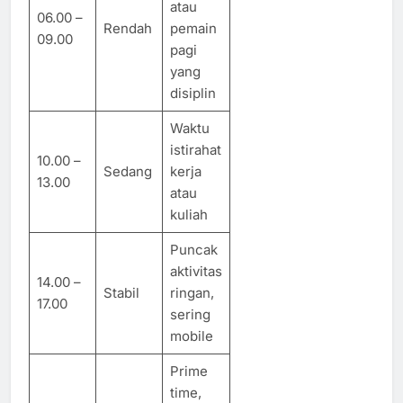
atau
06.00 –
Rendah
pemain
09.00
pagi
yang
disiplin
Waktu
istirahat
10.00 –
Sedang
kerja
13.00
atau
kuliah
Puncak
aktivitas
14.00 –
Stabil
ringan,
17.00
sering
mobile
Prime
time,