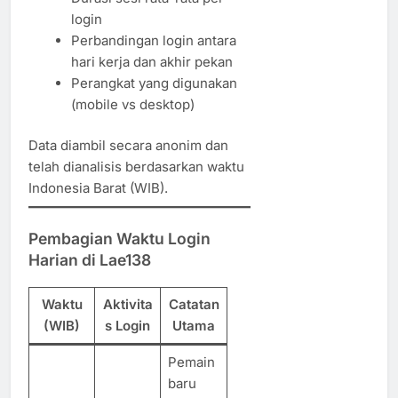
login
Perbandingan login antara
hari kerja dan akhir pekan
Perangkat yang digunakan
(mobile vs desktop)
Data diambil secara anonim dan
telah dianalisis berdasarkan waktu
Indonesia Barat (WIB).
Pembagian Waktu Login
Harian di Lae138
Waktu
Aktivita
Catatan
(WIB)
s Login
Utama
Pemain
baru