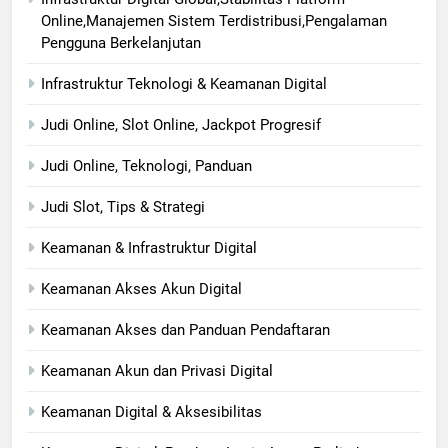
Online,Manajemen Sistem Terdistribusi,Pengalaman
Pengguna Berkelanjutan
Infrastruktur Teknologi & Keamanan Digital
Judi Online, Slot Online, Jackpot Progresif
Judi Online, Teknologi, Panduan
Judi Slot, Tips & Strategi
Keamanan & Infrastruktur Digital
Keamanan Akses Akun Digital
Keamanan Akses dan Panduan Pendaftaran
Keamanan Akun dan Privasi Digital
Keamanan Digital & Aksesibilitas