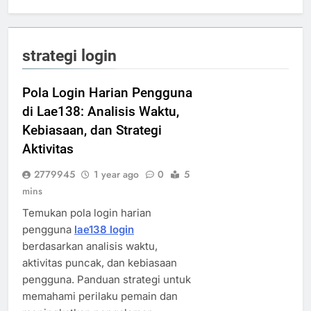
strategi login
Pola Login Harian Pengguna
di Lae138: Analisis Waktu,
Kebiasaan, dan Strategi
Aktivitas
2779945
1 year ago
0
5
mins
Temukan pola login harian
pengguna
lae138 login
berdasarkan analisis waktu,
aktivitas puncak, dan kebiasaan
pengguna. Panduan strategi untuk
memahami perilaku pemain dan